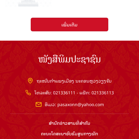
ເພີ່ມເຕີມ
ໜັງສືພິມປະຊາຊົນ
ຖະໜົນກຳແພງເມືອງ ນະຄອນຫຼວງວຽງຈັນ
ໂທລະສັບ: 021336111 - ແຟັກ: 021336113
ອີເມວ:
pasaxonn@yahoo.com
ສຳ​ນັກ​ຂ່າວ​ສານ​ທີ່​ສຳ​ຄັນ​
ຄະນະໂຄສະນາອົບຮົມ​ສູນ​ກາງ​ພັກ