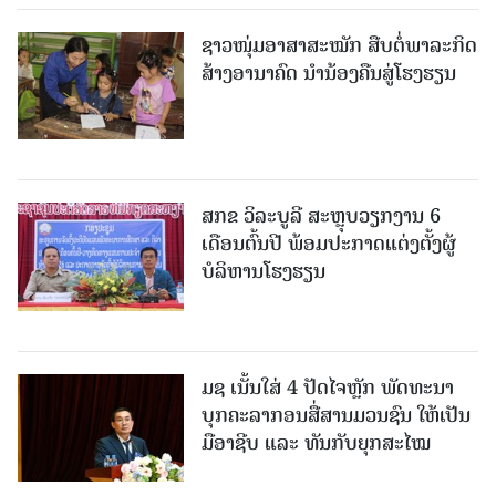
ຊາວໜຸ່ມອາສາສະໝັກ ສືບຕໍ່ພາລະກິດ
ສ້າງອານາຄົດ ນໍານ້ອງຄືນສູ່ໂຮງຮຽນ
ສກຂ ວິລະບູລີ ສະຫຼຸບວຽກງານ 6
ເດືອນຕົ້ນປີ ພ້ອມປະກາດແຕ່ງຕັ້ງຜູ້
ບໍລິຫານໂຮງຮຽນ
ມຊ ເນັ້ນໃສ່ 4 ປັດໄຈຫຼັກ ພັດທະນາ
ບຸກຄະລາກອນສື່ສານມວນຊົນ ໃຫ້ເປັນ
ມືອາຊີບ ແລະ ທັນກັບຍຸກສະໄໝ