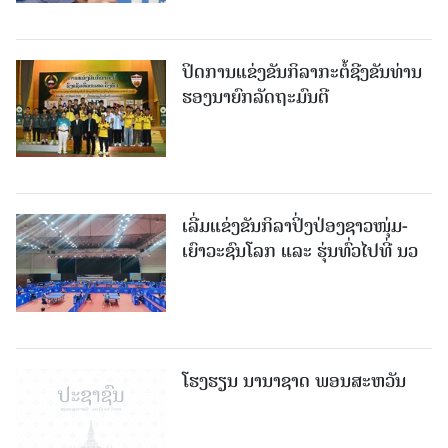
ປິດການແຂ່ງຂັນກິລາກະຕໍ້ຊີງຂັນທ່ານ
ຮອງນາຍົກລັດຖະມົນຕີ
ເລີ່ມແຂ່ງຂັນກິລາປິ່ງປ່ອງຊາວໜຸ່ມ-
ເຍົາວະຊົນໂລກ ແລະ ຮຸ່ນທົ່ວໄປທີ່ ນວ
ໂຮງຮຽນ ນານາຊາດ ພອນສະຫວັນ