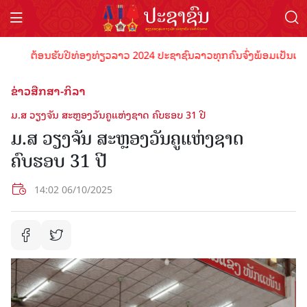
ຕ້ອນຮັບປີທ່ອງທ່ຽວລາວ 2024 ປະຊາຊົນລາວທຸກຄົນຈົ່ງພ້ອມເປັນເຈົ້າພາບທ
ຂ່າວສືກສາ-ກິລາ
ມ.ສ ວຽງຈັນ ສະຫຼອງວັນຄູແຫ່ງຊາດ ຄົບຮອບ 31 ປີ
ມ.ສ ວຽງຈັນ ສະຫຼອງວັນຄູແຫ່ງຊາດ
ຄົບຮອບ 31 ປີ
14:02 06/10/2025