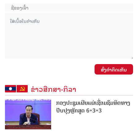
ສົ່ງຄໍາຄິດເຫັນ
ຂ່າວສືກສາ-ກິລາ
ກອງປະຊຸມເຜີຍແຜ່ເຊື່ອມຊຶມທິດທາງ
ປັບປຸງຫຼັກສູດ 6+3+3