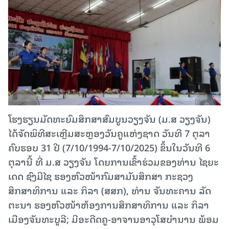
ໂຮງຮຽນມັດທະຍົມສຶກສາສົມບູນວຽງຈັນ (ມ.ສ ວຽງຈັນ)
ໄດ້ຈັດພິທີສະເຫຼີມສະຫຼອງວັນຄູແຫ່ງຊາດ ວັນທີ 7 ຕຸລາ
ຄົບຮອບ 31 ປີ (7/10/1994-7/10/2025) ຂຶ້ນໃນວັນທີ 6
ຕຸລານີ້ ທີ່ ມ.ສ ວຽງຈັນ ໂດຍການເຂົ້າຮ່ວມຂອງທ່ານ ໄຊຍະ
ເດດ ຊົງມີໄຊ ຮອງຫົວໜ້າກົມສາມັນສຶກສາ ກະຊວງ
ສຶກສາທິການ ແລະ ກິລາ (ສສກ), ທ່ານ ຈັນທະຄານ ລັດ
ຕະນາ ຮອງຫົວໜ້າຫ້ອງການສຶກສາທິການ ແລະ ກິລາ
ເມືອງຈັນທະບູລີ; ມີອະດີດຄູ-ອາຈານອາວຸໂສບໍານານ ພ້ອມ