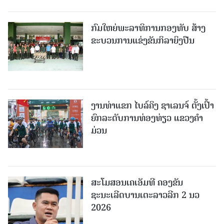
ກົມໃຫຍ່ພະລາທິການກອງທັບ ສ້າງ
ຂະບວນການແຂ່ງຂັນກິລາຍິງປືນ
ງານທ່າແຂກ ໄບລ໌ຄິງ ຊາເລນຈ໌ ຕັ້ງເປົ້າ
ຍົກລະດັບການທ່ອງທ່ຽວ ແຂວງຄໍາ
ມ່ວນ
ສະໂມສອນເຄເອັມທີ ຄອງຂັນ
ຊະນະເລີດບານເຕະລາວລີກ 2 ນວ
2026