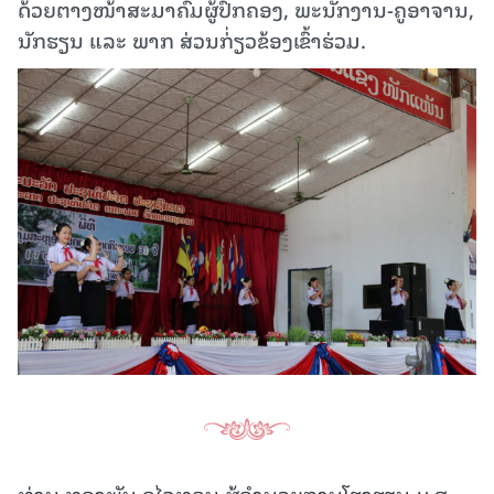
ດ້ວຍຕາງໜ້າສະມາຄົມຜູ້ປົກຄອງ, ພະນັກງານ-ຄູອາຈານ,
ນັກຮຽນ ແລະ ພາກ ສ່ວນກ່່ຽວຂ້ອງເຂົ້າຮ່ວມ.
ທ່ານ ທອງພັນ ອຸໄລທອນ ຜູ້ອໍານວຍການໂຮງຮຽນ ມ.ສ