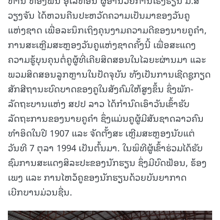
ວຽງຈັນ ໄດ້ຫວນຄືນປະຫວັດຄວາມເປັນມາຂອງວັນຄູ
ແຫ່ງຊາດ ເພື່ອລະນຶກເຖິງຄຸນງາມຄວາມດີຂອງນາຍຄູຄໍາ,
ການສະເຫຼີມສະຫຼອງວັນຄູແຫ່ງຊາດຄັ້ງນີ້ ເພື່ອສະແດງ
ຄວາມຮູ້ບຸນຄຸນຕໍ່ຄູຜູ້ທີ່ເຄີຍສິດສອນໃນໄລຍະຜ່ານມາ ແລະ
ພວມສິດສອນລູກຫຼານໃນປັດຈຸບັນ ທັງເປັນການເຊີດຊູກຽດ
ສັກສີຖານະບົດບາດຂອງຄູໃນສັງຄົມໃຫ້ສູງຂຶ້ນ ຊຶ່ງພັກ-
ລັດຖະບານແຫ່ງ ສປປ ລາວ ໄດ້ກໍານົດເອົາວັນເຂົ້າຮັບ
ລັດຖະການຂອງນາຍຄູຄໍາ ຊຶ່ງແມ່ນຄູຜູ້ມີສັນຊາດລາວຄົນ
ທໍາອິດໃນປີ 1907 ແລະ ຈັດຕັ້ງສະ ເຫຼີມສະຫຼອງນັບແຕ່
ວັນທີ 7 ຕຸລາ 1994 ເປັນຕົ້ນມາ. ໃນພິທີຜູ້ເຂົ້າຮ່ວມໄດ້ຮັບ
ຊົມການສະແດງສິລະປະຂອງນັກຮຽນ ຊຶ່ງມີບົດຟ້ອນ, ຮ້ອງ
ເພງ ແລະ ການໄຫວ້ຄູຂອງນັກຮຽນດ້ວຍບັນຍາກາດ
ເບີກບານມ່ວນຊື່ນ.