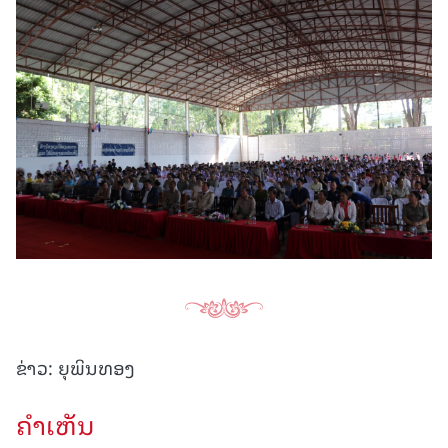
ຂ່າວ: ຍຸພິນທອງ
ຄໍາເຫັນ