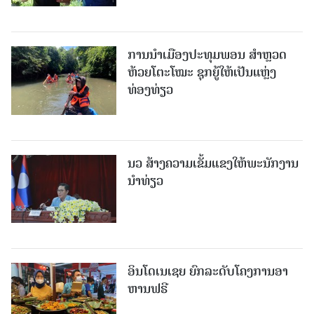
ການນຳເມືອງປະທຸມພອນ ສຳຫຼວດ
ຫ້ວຍໂຕະໂໝະ ຊຸກຍູ້ໃຫ້ເປັນແຫຼ່ງ
ທ່ອງທ່ຽວ
ນວ ສ້າງຄວາມເຂັ້ມແຂງໃຫ້ພະນັກງານ
ນຳທ່ຽວ
ອິນໂດເນເຊຍ ຍົກລະດັບໂຄງການອາ
ຫານຟຣີ