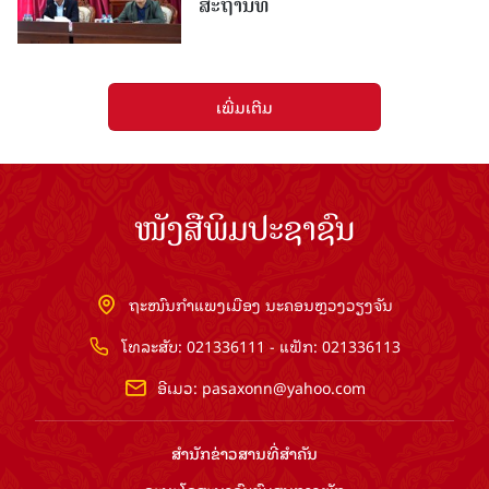
ສະຖານທີ່
ເພີ່ມເຕີມ
ໜັງສືພິມປະຊາຊົນ
ຖະໜົນກຳແພງເມືອງ ນະຄອນຫຼວງວຽງຈັນ
ໂທລະສັບ: 021336111 - ແຟັກ: 021336113
ອີເມວ:
pasaxonn@yahoo.com
ສຳ​ນັກ​ຂ່າວ​ສານ​ທີ່​ສຳ​ຄັນ​