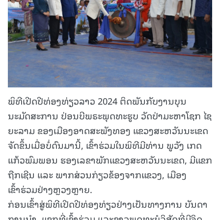
ພິທີເປີດປີທ່ອງທ່ຽວລາວ 2024 ຕິດພັນກັບງານບຸນ
ນະມັດສະການ ປ່ອນບີພຣະພຸດທະຮູບ ວັດປ່າມະຫາໂຊກ ໄຊ
ຍະລາມ ຂອງເມືອງອາດສະພັງທອງ ແຂວງສະຫວັນນະເຂດ
ຈັດຂຶ້ນເມື່ອບໍ່ດົນມານີ້, ເຂົ້າຮ່ວມໃນພິທີມີທ່ານ ພູວັງ ເກດ
ແກ້ວພົມພອນ ຮອງເລຂາພັກແຂວງສະຫວັນນະເຂດ, ມີແຂກ
ຖືກເຊີນ ແລະ ພາກສ່ວນກ່ຽວຂ້ອງຈາກແຂວງ, ເມືອງ
ເຂົ້າຮ່ວມຢ່າງຫຼວງຫຼາຍ.
ກ່ອນເຂົ້າສູ່ພິທີເປີດປີທ່ອງທ່ຽວຢ່າງເປັນທາງການ ບັນດາ
ການນໍາ, ແຂກທີ່ເຂົ້າຮ່ວມ ແລະຊາວພຸດທະບໍລິສັດທີ່ມີຈິດ