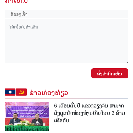
ສົ່ງຄໍາຄິດເຫັນ
ຂ່າວທ່ອງທ່ຽວ
6 ເດືອນຕົ້ນປີ ແຂວງວຽງຈັນ ສາມາດ
ດຶງດູດນັກທ່ອງທ່ຽວໄດ້ເກືອບ 2 ລ້ານ
ເທື່ອຄົນ