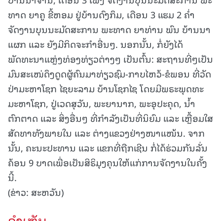
ທາດ ຍາຄູ ຂີ້ຫອມ ຢູ່ບ້ານດົງກຶມ, ເດືອນ 3 ແຮມ 2 ຄໍ່າ
ຈັດງານບຸນນະມັດສະການ ພະທາດ ຍາທ່ານ ພົນ ບ້ານນາ
ແຜກ ແລະ ຍັງມີກິດຈະກໍາອື່ນໆ. ນອກນັ້ນ, ກໍ່ຍັງໄດ້
ພັດທະນາແຫຼ່ງທ່ອງທ່ຽວຕ່າງໆ ເປັນຕົ້ນ: ສະຖານທີ່ໆເປັນ
ມົນສະເໜ່ດຶງດູດຜູ້ຄົນມາທ່ຽວຊົມ-ກາບໄຫວ້-ຂໍພອນ ທີ່ວັດ
ປ່າມະຫາໂຊກ ໄຊຍະລາມ ບ້ານໂຊກໄຊ ໂດຍມີພຣະພຸດທະ
ມະຫາໂຊກ, ປູ່ເວດສຸວັນ, ພະຍານາກ, ພະອຸປະຄຸດ, ນໍ້າ
ຕົກຕາດ ແລະ ສິ່ງອື່ນໆ ທີ່ກໍາລັງເປັນທີ່ນິຍົມ ແລະ ເຫຼື້ອມໃສ
ສັດທາທັງພາຍໃນ ແລະ ຕ່າງແຂວງຢ່າງໜາແໜ້ນ. ຈາກ
ນັ້ນ, ຄະນະປະທານ ແລະ ແຂກທີ່ຖືກເຊີນ ກໍ່ໄດ້ຮ່ວມກັນລັ່ນ
ຄ້ອນ 9 ບາດເພື່ອເປັນສິຣິມຸງຄຸນໃຫ້ແກ່ການຈັດງານໃນຄັ້ງ
ນີ້.
(ຂ່າວ: ສະຫວັນ)
ຄໍາເຫັນ