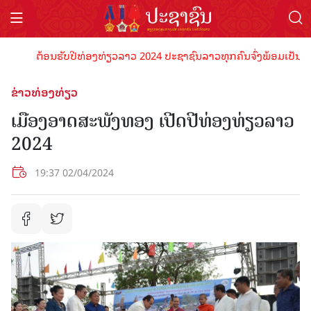
ຕ້ອນຮັບປີທ່ອງທ່ຽວລາວ 2024 ປະຊາຊົນລາວທຸກຄົນຈົ່ງພ້ອມເປັນເຈົ້າພາ
ຂ່າວທ່ອງທ່ຽວ
ເມືອງອາດສະພັງທອງ ເປີດປີທ່ອງທ່ຽວລາວ
2024
19:37 02/04/2024