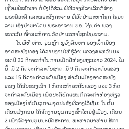
ເຫຼື້ອມໃສສັດທາ ກໍ່ຍັງໄດ້ຮ່ວມພິທີວາງສີລາເລີກກໍ່ສ້າງ
ພຣະສີວະລີ ແລະພຣະສັງກະຈາຍ ທີ່ວັດປ່າມະຫາໂຊກ ໄຊຍະ
ລາມ ເຊິ່ງນໍາພາໂດຍ ພຣະອາຈານ ປອ. ໂງ່ນຄໍາ ພວງ
ສະຫວັນ ເຈົ້າອະທິການວັດປ່າມະຫາໂຊກໄຊຍະລາມ.
ໃນພິທີ ທ່ານ ອຸ່ນຫຼ້າ ພູວົງລິນທາ ຮອງເຈົ້າເມືອງ
ອາດສະພັງທອງ ໄດ້ລາຍງານໃຫ້ຮູ້ວ່າ: ແຂວງສະຫວັນນະ
ເຂດມີ 26 ກິດຈະກໍາໃນການເປີດປີທ່ອງທ່ຽວລາວ 2024. ໃນ
ນີ້, ມີ 2 ກິດຈະກໍາລະດັບຊາດ, ມີ 9 ກິດຈະກໍາລະດັບແຂວງ
ແລະ 15 ກິດຈະກໍາລະດັບເມືອງ ສໍາລັບເມືອງອາດສະພັງ
ທອງ ໄດ້ຮັບຮອງເອົາ 1 ກິດຈະກໍາລະດັບແຂວງ ແລະ 3 ກິດ
ຈະກໍາລະດັບເມືອງ ເພື່ອປະຕິບັດແຜນກິດຈະກໍາທ່ອງທ່ຽວ
ຂອງເມືອງໃຫ້ບັນລຸຕາມຈຸດປະສົງທີ່ວາງໄວ້ເຊັ່ນ: ໃນຕົ້ນ
ເດືອນມັງກອນ ໄດ້ຈັດງານບຸນກອງເຂົ້າໃຫຍ່ຢູ່ເມືອງ, ເດືອນ
2 ເພັງຈັດງານບຸນນະມັດສະການ ພະທາດຍາທ່ານ ສີກາ
ບ້ານນາຈານ, ເດືອນ 3 ເພັງ ຈັດງານບຸນນະມັດສະການ ພະ