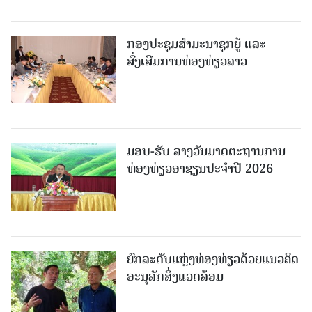
ກອງປະຊຸມສຳມະນາຊຸກຍູ້ ແລະ
ສົ່ງເສີມການທ່ອງທ່ຽວລາວ
ມອບ-ຮັບ ລາງວັນມາດຕະຖານການ
ທ່ອງທ່ຽວອາຊຽນປະຈຳປີ 2026
ຍົກລະດັບແຫຼ່ງທ່ອງທ່ຽວດ້ວຍແນວຄິດ
ອະນຸລັກສິ່ງແວດລ້ອມ