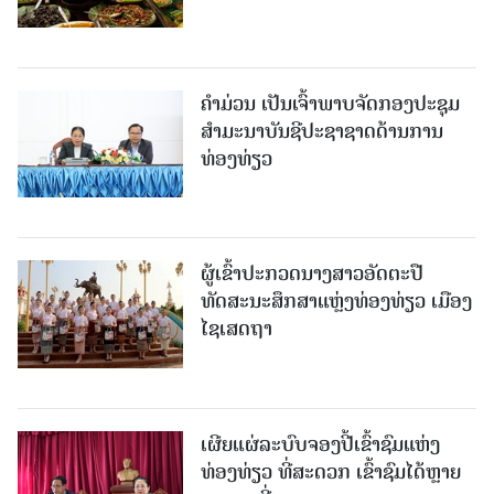
ຄໍາມ່ວນ ເປັນເຈົ້າພາບຈັດກອງປະຊຸມ
ສຳມະນາບັນຊີປະຊາຊາດດ້ານການ
ທ່ອງທ່ຽວ
ຜູ້ເຂົ້າປະກວດນາງສາວອັດຕະປື
ທັດສະນະສຶກສາແຫຼ່ງທ່ອງທ່ຽວ ເມືອງ
ໄຊເສດຖາ
ເຜີຍແຜ່ລະບົບຈອງປີ້ເຂົ້າຊົມແຫ່ງ
ທ່ອງທ່ຽວ ທີ່ສະດວກ ເຂົ້າຊົມໄດ້ຫຼາຍ