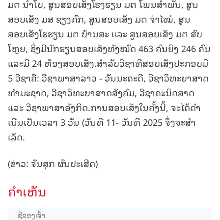
ມຕ ນໍ້າໂບ, ສູນສອບເສັງໂຮງຮຽນ ມຕ ໂພນສໍາພັນ, ສູນ
ສອບເສັງ ມສ ຊຽງກົກ, ສູນສອບເສັງ ມຕ ຈ່າໄໝ່, ສູນ
ສອບເສັງໂຮຮຽນ ມຕ ບ້ານສະ ແລະ ສູນສອບເສັງ ມຕ ສົບ
ໂຫຼຍ, ຊຶ່ງມີນັກຮຽນສອບເສັງທັງໝົດ 463 ຄົນຍິງ 246 ຄົນ
ແລະມີ 24 ຫ້ອງສອບເສັງ.ສໍາລັບວີຊາທີສອບເສັງປະກອບມີ
5 ວີຊາຄື: ວີຊາພາສາລາວ - ວັນນະຄະດີ, ວີຊາວິທະຍາສາດ
ທຳມະຊາດ, ວີຊາວິທະຍາສາດສັງຄົມ, ວີຊາຄະນິດສາດ
ແລະ ວີຊາພາສາອັງກິດ.ການສອບເສັງໃນຄັ້ງນີ້, ຈະໄດ້ດໍາ
ເນີນເປັນເວລາ 3 ວັນ (ວັນທີ 11- ວັນທີ 2025 ຈຶ່ງຈະສໍາ
ເລັດ.
(ຂ່າວ: ຈັນສຸກ ຜົນປະເສີດ)
ຄໍາເຫັນ