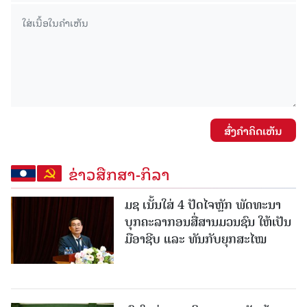
ສົ່ງຄໍາຄິດເຫັນ
ຂ່າວສືກສາ-ກິລາ
ມຊ ເນັ້ນໃສ່ 4 ປັດໄຈຫຼັກ ພັດທະນາ
ບຸກຄະລາກອນສື່ສານມວນຊົນ ໃຫ້ເປັນ
ມືອາຊີບ ແລະ ທັນກັບຍຸກສະໄໝ