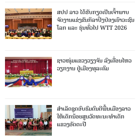
ສປປ ລາວ ໄດ້ຮັບກຽດເປັນເຈົ້າພາບ
ຈັດງານແຂ່ງຂັນກິລາປິ່ງປ່ອງເຍົາວະຊົນ
ໂລກ ແລະ ຮຸ່ນທົ່ວໄປ WTT 2026
ຊາວໜຸ່ມແຂວງວຽງຈັນ ລົງເຄື່ອນໄຫວ
ວຽກງານ ຢູ່ເມືອງທຸລະຄົມ
ສຳເລັດຊຸດອົບຮົມດົນຕີພື້ນເມືອງລາວ
ໃຫ້ເດັກນ້ອຍສູນວັດທະນະທຳເດັກ
ແຂວງອັດຕະປື