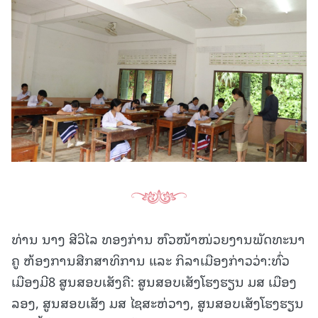
ທ່ານ ນາງ ສີວິໄລ ທອງກ່ານ ຫົວໜ້າໜ່ວຍງານພັດທະນາ
ຄູ ຫ້ອງການສືກສາທິການ ແລະ ກິລາເມືອງກ່າວວ່າ:ທົ່ວ
ເມືອງມີ8 ສູນສອບເສັງຄື: ສູນສອບເສັງໂຮງຮຽນ ມສ ເມືອງ
ລອງ, ສູນສອບເສັງ ມສ ໄຊສະຫ່ວາງ, ສູນສອບເສັງໂຮງຮຽນ