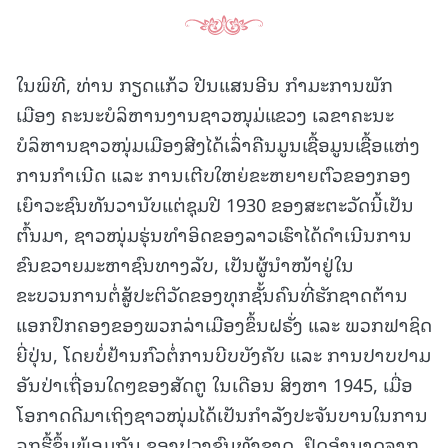
ໃນພິທີ, ທ່ານ ກຽດແກ້ວ ປີນແສນອີນ ກໍາມະການພັກ
ເມືອງ ຄະນະບໍລິຫານງານຊາວໜຸມ່ແຂວງ ເລຂາຄະນະ
ບໍລິຫານຊາວໜຸ່ມເມືອງສີງໄດ້ເລົ່າຄືນມູນເຊື້ອມູນເຊື້ອແຫ່ງ
ການກໍາເນີດ ແລະ ການເຕີບໃຫຍ່ຂະຫຍາຍຕົວຂອງກອງ
ເຍົາວະຊົນທັນວານັບແຕ່ຊຸມປີ 1930 ຂອງສະຕະວັດນີ້ເປັນ
ຕົ້ນມາ, ຊາວໜຸ່ມຮຸ່ນທຳອິດຂອງລາວເຮົາໄດ້ດຳເນີນການ
ຂົນຂວາຍມະຫາຊົນທາງລັບ, ເປັນຜູ້ນຳໜ້າຢູ່ໃນ
ຂະບວນການຕໍ່ສູ້ປະຕິວັດຂອງທຸກຊັ້ນຄົນທີ່ຮັກຊາດຕ້ານ
ແອກປົກຄອງຂອງພວກລ່າເມືອງຂຶ້ນຝຣັ່ງ ແລະ ພວກຟາຊິດ
ຍີ່ປຸ່ນ, ໂດຍບໍ່ຢ້ານກົວຕໍ່ການບີບບັງຄັບ ແລະ ການປາບປາມ
ອັນປ່າເຖື່ອນໃດໆຂອງສັດຕູ ໃນເດືອນ ສິງຫາ 1945, ເມື່ອ
ໂອກາດດີມາເຖິງຊາວໜຸ່ມໄດ້ເປັນກຳລັງປະຈັນບານໃນການ
ລຸກຮື້ຂຶ້ນພ້ອມກັນ ຂອງປວງຊົນທັງຊາດ, ຢຶດອຳນາດຈາກ