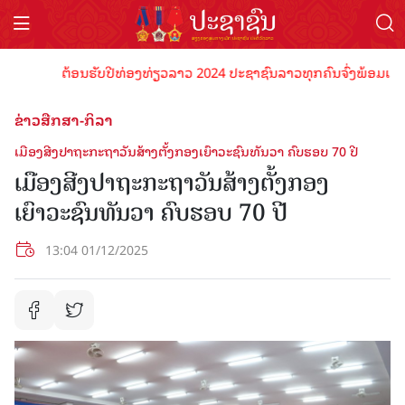
ຕ້ອນຮັບປີທ່ອງທ່ຽວລາວ 2024 ປະຊາຊົນລາວທຸກຄົນຈົ່ງພ້ອມເປັນເຈົ້າພ
ຂ່າວສືກສາ-ກິລາ
ເມືອງສີງປາຖະກະຖາວັນສ້າງຕັ້ງກອງເຍົາວະຊົນທັນວາ ຄົບຮອບ 70 ປີ
ເມືອງສີງປາຖະກະຖາວັນສ້າງຕັ້ງກອງ
ເຍົາວະຊົນທັນວາ ຄົບຮອບ 70 ປີ
13:04 01/12/2025