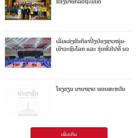
ຮອງນາຍົກລັດຖະມົນຕີ
ເລີ່ມແຂ່ງຂັນກິລາປິ່ງປ່ອງຊາວໜຸ່ມ-
ເຍົາວະຊົນໂລກ ແລະ ຮຸ່ນທົ່ວໄປທີ່ ນວ
ໂຮງຮຽນ ນານາຊາດ ພອນສະຫວັນ
ເພີ່ມເຕີມ