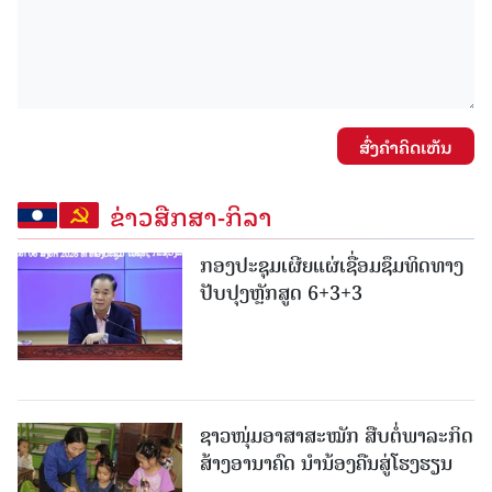
ສົ່ງຄໍາຄິດເຫັນ
ຂ່າວສືກສາ-ກິລາ
ກອງປະຊຸມເຜີຍແຜ່ເຊື່ອມຊຶມທິດທາງ
ປັບປຸງຫຼັກສູດ 6+3+3
ຊາວໜຸ່ມອາສາສະໝັກ ສືບຕໍ່ພາລະກິດ
ສ້າງອານາຄົດ ນໍານ້ອງຄືນສູ່ໂຮງຮຽນ