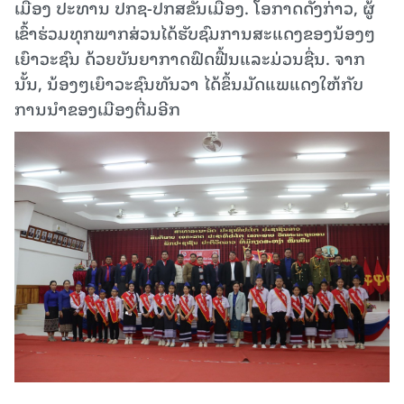
ເມືອງ ປະທານ ປກຊ-ປກສຂັ້ນເມືອງ. ໂອກາດດັ່ງກ່າວ, ຜູ້
ເຂົ້າຮ່ວມທຸກພາກສ່ວນໄດ້ຮັບຊົມການສະແດງຂອງນ້ອງໆ
ເຍົາວະຊົນ ດ້ວຍບັນຍາກາດຟົດຟື້ນແລະມ່ວນຊື່ນ. ຈາກ
ນັ້ນ, ນ້ອງໆເຍົາວະຊົນທັນວາ ໄດ້ຂຶ້ນມັດແພແດງໃຫ້ກັບ
ການນຳຂອງເມືອງຕື່ມອີກ