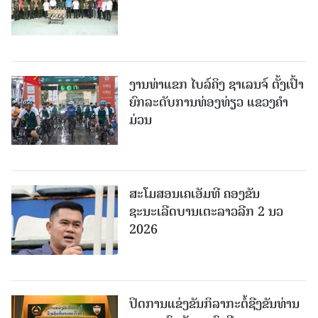
ງານທ່າແຂກ ໄບລ໌ຄິງ ຊາເລນຈ໌ ຕັ້ງເປົ້າ
ຍົກລະດັບການທ່ອງທ່ຽວ ແຂວງຄໍາ
ມ່ວນ
ສະໂມສອນເຄເອັມທີ ຄອງຂັນ
ຊະນະເລີດບານເຕະລາວລີກ 2 ນວ
2026
ປິດການແຂ່ງຂັນກິລາກະຕໍ້ຊີງຂັນທ່ານ