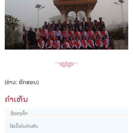
(ຂ່າວ: ອັກສອນ)
ຄໍາເຫັນ