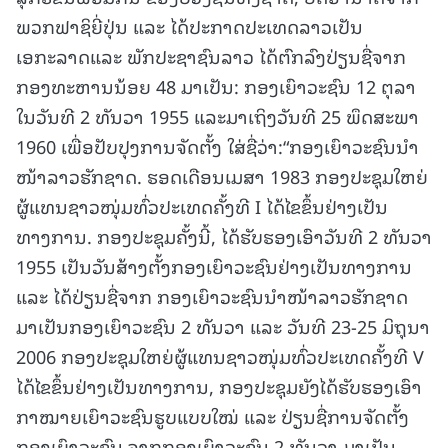
ພວກຟາຊິຍີ່ປຸ່ນ ແລະ ໄດ້ປະກາດປະເທດລາວເປັນ
ເອກະລາດແລະ ພັກປະຊາຊົນລາວ ໄດ້ຕົກລົງປ່ຽນຊື່ຈາກ
ກອງທະຫານນ້ອຍ 48 ມາເປັນ: ກອງເຍົາວະຊົນ 12 ຕຸລາ
ໃນວັນທີ 2 ທັນວາ 1955 ແລະມາເຖິງວັນທີ 25 ພຶດສະພາ
1960 ເພື່ອປັບປຸງການຈັດຕັ້ງ ໃສ່ຊື່ວ່າ:“ກອງເຍົາວະຊົນນໍາ
ໜ້າລາວຮັກຊາດ. ຮອດເດືອນເມສາ 1983 ກອງປະຊຸມໃຫຍ່
ຜູ້ແທນຊາວໜຸ່ມທົ່ວປະເທດຄັ້ງທີ I ໄດ້ໄຂຂຶ້ນຢ່າງເປັນ
ທາງການ. ກອງປະຊຸມຄັ້ງນີ້, ໄດ້ຮັບຮອງເອົາວັນທີ 2 ທັນວາ
1955 ເປັນວັນສ້າງຕັ້ງກອງເຍົາວະຊົນຢ່າງເປັນທາງການ
ແລະ ໄດ້ປ່ຽນຊື່ຈາກ ກອງເຍົາວະຊົນນໍາໜ້າລາວຮັກຊາດ
ມາເປັນກອງເຍົາວະຊົນ 2 ທັນວາ ແລະ ວັນທີ 23-25 ມິຖຸນາ
2006 ກອງປະຊຸມໃຫຍ່ຜູ້ແທນຊາວໜຸ່ມທົ່ວປະເທດຄັ້ງທີ V
ໄດ້ໄຂຂຶ້ນຢ່າງເປັນທາງການ, ກອງປະຊຸມຍັງໄດ້ຮັບຮອງເອົາ
ກາໝາຍເຍົາວະຊົນຮູບແບບໃໝ່ ແລະ ປ່ຽນຊື່ການຈັດຕັ້ງ
ກອງເຍົາວະຊົນ ຈາກກອງເຍົາວະຊົນ 2 ທັນວາ ມາເປັນ