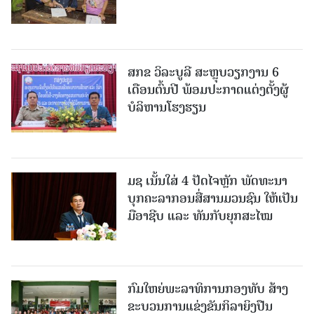
ສກຂ ວິລະບູລີ ສະຫຼຸບວຽກງານ 6
ເດືອນຕົ້ນປີ ພ້ອມປະກາດແຕ່ງຕັ້ງຜູ້
ບໍລິຫານໂຮງຮຽນ
ມຊ ເນັ້ນໃສ່ 4 ປັດໄຈຫຼັກ ພັດທະນາ
ບຸກຄະລາກອນສື່ສານມວນຊົນ ໃຫ້ເປັນ
ມືອາຊີບ ແລະ ທັນກັບຍຸກສະໄໝ
ກົມໃຫຍ່ພະລາທິການກອງທັບ ສ້າງ
ຂະບວນການແຂ່ງຂັນກິລາຍິງປືນ