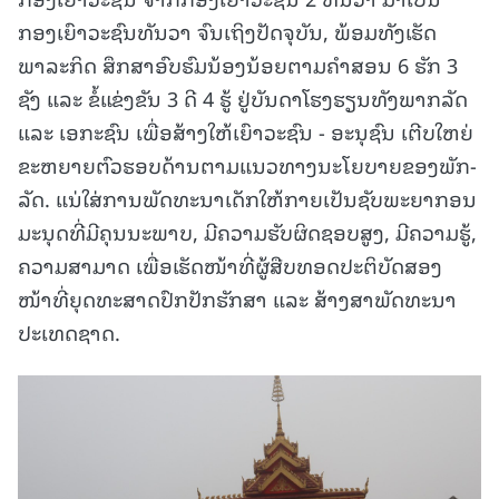
ກອງເຍົາວະຊົນທັນວາ ຈົນເຖິງປັດຈຸບັນ, ພ້ອມທັງເຮັດ
ພາລະກິດ ສຶກສາອົບຮົມນ້ອງນ້ອຍຕາມຄຳສອນ 6 ຮັກ 3
ຊັງ ແລະ ຂໍ້ແຂ່ງຂັນ 3 ດີ 4 ຮູ້ ຢູ່ບັນດາໂຮງຮຽນທັງພາກລັດ
ແລະ ເອກະຊົນ ເພື່ອສ້າງໃຫ້ເຍົາວະຊົນ - ອະນຸຊົນ ເຕີບໃຫຍ່
ຂະຫຍາຍຕົວຮອບດ້ານຕາມແນວທາງນະໂຍບາຍຂອງພັກ-
ລັດ. ແນ່ໃສ່ການພັດທະນາເດັກໃຫ້ກາຍເປັນຊັບພະຍາກອນ
ມະນຸດທີ່ມີຄຸນນະພາບ, ມີຄວາມຮັບຜິດຊອບສູງ, ມີຄວາມຮູ້,
ຄວາມສາມາດ ເພື່ອເຮັດໜ້າທີ່ຜູ້ສືບທອດປະຕິບັດສອງ
ໜ້າທີ່ຍຸດທະສາດປົກປັກຮັກສາ ແລະ ສ້າງສາພັດທະນາ
ປະເທດຊາດ.