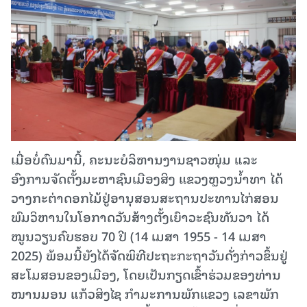
ເມື່ອບໍ່ດົນມານີ້, ຄະນະບໍລິຫານງານຊາວໜຸ່ມ ແລະ
ອົງການຈັດຕັ້ງມະຫາຊົນເມືອງສິງ ແຂວງຫຼວງນໍ້າທາ ໄດ້
ວາງກະຕ່າດອກໄມ້ຢູ່ອານຸສອນສະຖານປະທານໄກ່ສອນ
ພົມວິຫານໃນໂອກາດວັນສ້າງຕັ້ງເຍົາວະຊົນທັນວາ ໄດ້
ໝູນວຽນຄົບຮອບ 70 ປີ (14 ເມສາ 1955 - 14 ເມສາ
2025) ພ້ອມນີ້ຍັງໄດ້ຈັດພິທີປະຖະກະຖາວັນດັ່ງກ່າວຂຶ້ນຢູ່
ສະໂມສອນຂອງເມືອງ, ໂດຍເປັນກຽດເຂົ້າຮ່ວມຂອງທ່ານ
ໜານມອນ ແກ້ວສິງໄຊ ກຳມະການພັກແຂວງ ເລຂາພັກ