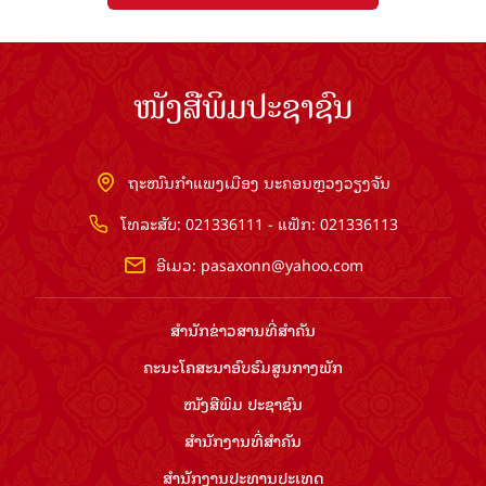
ໜັງສືພິມປະຊາຊົນ
ຖະໜົນກຳແພງເມືອງ ນະຄອນຫຼວງວຽງຈັນ
ໂທລະສັບ: 021336111 - ແຟັກ: 021336113
ອີເມວ:
pasaxonn@yahoo.com
ສຳ​ນັກ​ຂ່າວ​ສານ​ທີ່​ສຳ​ຄັນ​
ຄະນະໂຄສະນາອົບຮົມ​ສູນ​ກາງ​ພັກ
ໜັງສືພິມ ປະ​ຊາ​ຊົນ
ສຳ​ນັກ​ງານ​ທີ່​ສຳ​ຄັນ
ສຳ​ນັກ​ງານ​ປະ​ທານ​ປະ​ເທດ