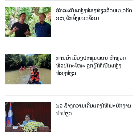
ຍົກລະດັບແຫຼ່ງທ່ອງທ່ຽວດ້ວຍແນວຄິດ
ອະນຸລັກສິ່ງແວດລ້ອມ
ການນຳເມືອງປະທຸມພອນ ສຳຫຼວດ
ຫ້ວຍໂຕະໂໝະ ຊຸກຍູ້ໃຫ້ເປັນແຫຼ່ງ
ທ່ອງທ່ຽວ
ນວ ສ້າງຄວາມເຂັ້ມແຂງໃຫ້ພະນັກງານ
ນຳທ່ຽວ