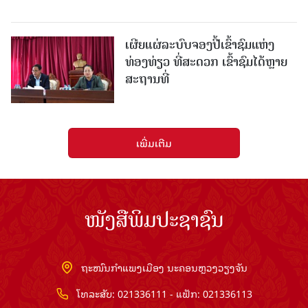
ເຜີຍແຜ່ລະບົບຈອງປີ້ເຂົ້າຊົມແຫ່ງ
ທ່ອງທ່ຽວ ທີ່ສະດວກ ເຂົ້າຊົມໄດ້ຫຼາຍ
ສະຖານທີ່
ເພີ່ມເຕີມ
ໜັງສືພິມປະຊາຊົນ
ຖະໜົນກຳແພງເມືອງ ນະຄອນຫຼວງວຽງຈັນ
ໂທລະສັບ: 021336111 - ແຟັກ: 021336113