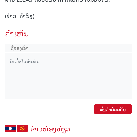
(ຂ່າວ: ຄໍາປິງ)
ຄໍາເຫັນ
ສົ່ງຄໍາຄິດເຫັນ
ຂ່າວທ່ອງທ່ຽວ