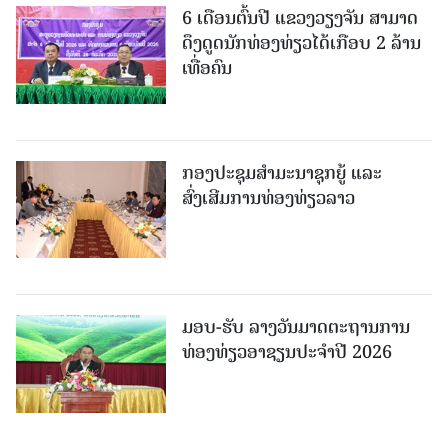
6 ເດືອນຕົ້ນປີ ແຂວງວຽງຈັນ ສາມາດ
ດຶງດູດນັກທ່ອງທ່ຽວໄດ້ເກືອບ 2 ລ້ານ
ເທື່ອຄົນ
ກອງປະຊຸມສຳມະນາຊຸກຍູ້ ແລະ
ສົ່ງເສີມການທ່ອງທ່ຽວລາວ
ມອບ-ຮັບ ລາງວັນມາດຕະຖານການ
ທ່ອງທ່ຽວອາຊຽນປະຈຳປີ 2026