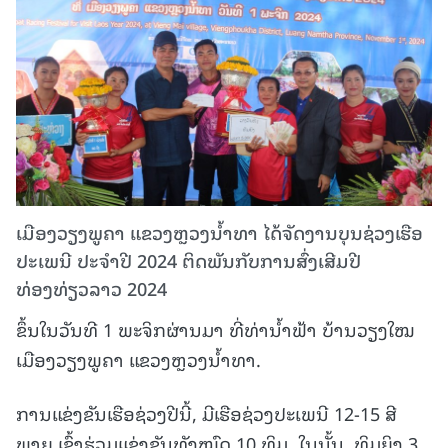
ເມືອງວຽງພູຄາ ແຂວງຫຼວງນໍ້າທາ ໄດ້ຈັດງານບຸນຊ່ວງເຮືອ
ປະເພນີ ປະຈຳປີ 2024 ຕິດພັນກັບການສົ່ງເສີມປີ
ທ່ອງທ່ຽວລາວ 2024
ຂຶ້ນໃນວັນທີ 1 ພະຈິກຜ່ານມາ ທີ່ທ່ານໍ້າຟ້າ ບ້ານວຽງໃໝ
ເມືອງວຽງພູຄາ ແຂວງຫຼວງນໍ້າທາ.
ການແຂ່ງຂັນເຮືອຊ່ວງປີນີ້, ມີເຮືອຊ່ວງປະເພນີ 12-15 ສີ
ພາຍ ເຂົ້າຮ່ວມແຂ່ງຂັນທັງໝົດ 10 ທິມ. ໃນນັ້ນ, ທິມຍິງ 3