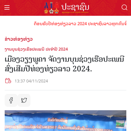
ຕ້ອນຮັບປີທ່ອງທ່ຽວລາວ 2024 ປະຊາຊົນລາວທຸກຄົນຈົ່ງພ້ອມເປ
ຂ່າວທ່ອງທ່ຽວ
ງານບຸນຊ່ວງເຮືອປະເພນີ ປະຈຳປີ 2024
ເມືອງວຽງພູຄາ ຈັດງານບຸນຊ່ວງເຮືອປະເພນີ
ສົ່ງເສີມປີທ່ອງທ່ຽວລາວ 2024.
13:37 04/11/2024