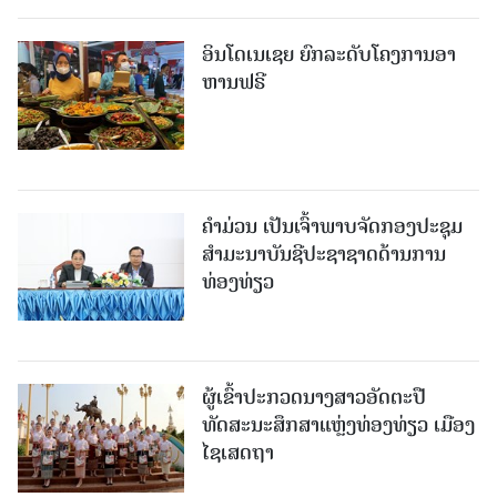
ອິນໂດເນເຊຍ ຍົກລະດັບໂຄງການອາ
ຫານຟຣີ
ຄໍາມ່ວນ ເປັນເຈົ້າພາບຈັດກອງປະຊຸມ
ສຳມະນາບັນຊີປະຊາຊາດດ້ານການ
ທ່ອງທ່ຽວ
ຜູ້ເຂົ້າປະກວດນາງສາວອັດຕະປື
ທັດສະນະສຶກສາແຫຼ່ງທ່ອງທ່ຽວ ເມືອງ
ໄຊເສດຖາ