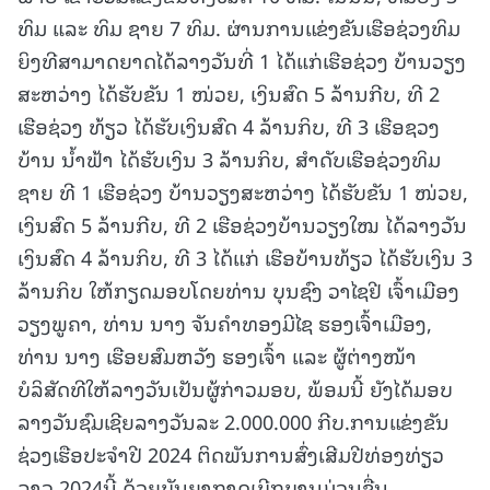
ທິມ ແລະ ທິມ ຊາຍ 7 ທິມ. ຜ່ານການແຂ່ງຂັນເຮືອຊ່ວງທິມ
ຍິງທີສາມາດຍາດໄດ້ລາງວັນທີ່ 1 ໄດ້ແກ່ເຮືອຊ່ວງ ບ້ານວຽງ
ສະຫວ່າງ ໄດ້ຮັບຂັນ 1 ໜ່ວຍ, ເງິນສົດ 5 ລ້ານກີບ, ທີ 2
ເຮືອຊ່ວງ ທ້ຽວ ໄດ້ຮັບເງິນສົດ 4 ລ້ານກິບ, ທີ 3 ເຮືອຊວງ
ບ້ານ ນໍ້າຟ້າ ໄດ້ຮັບເງິນ 3 ລ້ານກິບ, ສໍາດັບເຮືອຊ່ວງທິມ
ຊາຍ ທີ 1 ເຮືອຊ່ວງ ບ້ານວຽງສະຫວ່າງ ໄດ້ຮັບຂັນ 1 ໜ່ວຍ,
ເງິນສົດ 5 ລ້ານກີບ, ທີ 2 ເຮືອຊ່ວງບ້ານວຽງໃໝ ໄດ້ລາງວັນ
ເງິນສົດ 4 ລ້ານກິບ, ທີ 3 ໄດ້ແກ່ ເຮືອບ້ານທ້ຽວ ໄດ້ຮັບເງິນ 3
ລ້ານກິບ ໃຫ້ກຽດມອບໂດຍທ່ານ ບຸນຊົງ ວາໄຊຢີ ເຈົ້າເມືອງ
ວຽງພູຄາ, ທ່ານ ນາງ ຈັນຄໍາທອງມີໄຊ ຮອງເຈົ້າເມືອງ,
ທ່ານ ນາງ ເຮືອຍສົມຫວັງ ຮອງເຈົ້າ ແລະ ຜູ້ຕ່າງໜ້າ
ບໍລິສັດທີໃຫ້ລາງວັນເປັນຜູ້ກ່າວມອບ, ພ້ອມນີ້ ຍັງໄດ້ມອບ
ລາງວັນຊົມເຊີຍລາງວັນລະ 2.000.000 ກີບ.ການແຂ່ງຂັນ
ຊ່ວງເຮືອປະຈໍາປີ 2024 ຕິດພັນການສົ່ງເສີມປີທ່ອງທ່ຽວ
ລາວ 2024ນີ້ ດ້ວຍບັນຍາກາດເບີກບານມ່ວນຊື່ນ.