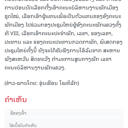
ການປ່ອນບັດເລືອກຕັ້ງເອົາຄະນະບໍລິຫານງານພັກເມືອງ
ຊຸດໃໝ່, ເລືອກເອົາຜູ້ແທນເພຶ່ອເປັນຕົວແທນຂອງອົງຄະນະ
ພັກເມືອງ ໄປຮ່ວມກອງປະຊຸມໃຫຍ່ຜູ້ອົງຄະນະພັກແຂວງຄັ້ງ
ທີ VIII, ເລືອກເອົາຄະນະປະຈໍາພັກ, ເລຂາ, ຮອງເລຂາ,
ປະທານ ແລະ ຮອງຄະນະປະທານກວດກາພັກ, ພິເສດກອງ
ປະຊຸມໃຫຍ່ຄັ້ງນີ້ ຍັງຈະໄດ້ຮັບຟັງການໂອ້ລົມຈາກ ສະຫາຍ
ພົງສະຫວັນ ສິດທະວົງ ກຳມະການສູນກາງພັກ ເລຂາ
ຄະນະບໍລິຫານງານພັກແຂວງ.
(ຂ່າວ-ພາບໂດຍ: ອຸ່ນເຮືອນ ໂພທິລັກ)
ຄໍາເຫັນ