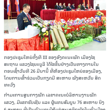
ກອງປະຊຸມໃຫຍ່ຄັ້ງທີ III ຂອງອົງຄະນະພັກ ເມືອງໄຊ
ສະຖານ ແຂວງໄຊຍະບູລີ ໄດ້ໄຂຂຶ້ນຢ່າງເປັນທາງການໃນ
ຕອນເຊົ້າວັນທີ 26 ມີນານີ້ ທີ່ຫ້ອງປະຊຸມໃຫຍ່ຂອງເມືອງ,
ໂດຍການເຂົ້າຮ່ວມເປັນກຽດມີ ສະຫາຍ ພົງສະຫວັນ ສິດ
ທະວົງ
ກໍາມະການສູນກາງພັກ ເລຂາຄະນະບໍລິຫານງານພັກ
ແຂວງ, ມີແຂກຮັບເຊີນ ແລະ ຜູ້ແທນສົມບູນ 76 ສະຫາຍ ຍິງ
6 ສະຫາຍ ທີ່ເປັນຕົວແທນໃຫ້ແກ່ສະມາຊິກພັກໃນທົ່ວເມືອງ