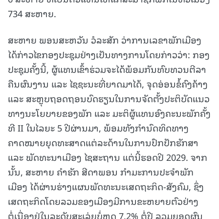
734 ສະຫາຍ.
ສະຫາຍ ພອນສະຫວັນ ວໍລະສັກ ວ່າການເລຂາພັກເມືອງ
ໄດ້ກ່າວໄຂກອງປະຊຸມຢ່າງເປັນທາງການໂດຍກ່າວວ່າ: ກອງ
ປະຊຸມຄັ້ງນີ້, ຜູ້ແທນເຂົ້າຮ່ວມຈະໄດ້ພ້ອມກັນທົບທວນຕີລາ
ຄືນຜົນງານ ແລະ ໄຊຊະນະທີ່ຍາດມາໄດ້, ຈຸດອ່ອນຂໍ້ຄົງຄ້າງ
ແລະ ສະຫຼຸບຖອດຖອນບົດຮຽນໃນການຈັດຕັ້ງປະຕິບັດແນວ
ທາງນະໂຍບາຍຂອງພັກ ແລະ ມະຕິຜູ້ແທນອົງຄະນະພັກຄັ້ງ
ທີ II ໃນໄລຍະ 5 ປີຜ່ານມາ, ພ້ອມທັງກໍານົດທິດທາງ
ຄາດໝາຍຍຸດທະສາດແຕ່ລະດ້ານໃນການປົກປັກຮັກສາ
ແລະ ພັດທະນາເມືອງ ໄຊສະຖານ ແຕ່ນີ້ຮອດປີ 2029. ຈາກ
ນັ້ນ, ສະຫາຍ ຄໍາຮັກ ສີດາພອນ ກໍາມະການປະຈໍາພັກ
ເມືອງ ໄດ້ຜ່ານຮ່າງແຜນພັດທະນະເສດຖະກິດ-ສັງຄົມ, ຊຶ່ງ
ເສດຖະກິດໂດຍລວມຂອງເມືອງມີການຂະຫຍາຍຕົວຢ່າງ
ຕໍ່ເນື່ອງຢູ່ໃນລະດັບສະເລ່ຍບໍ່ຫຼຸດ 7.2% ຕໍ່ປີ ລວມຍອດຜົນ