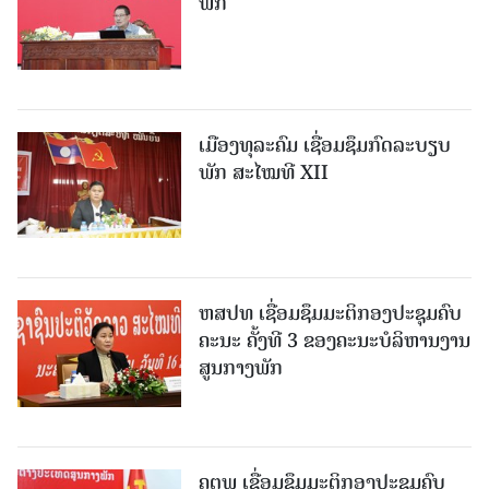
ພັກ
ເມືອງທຸລະຄົມ ເຊື່ອມຊຶມກົດລະບຽບ
ພັກ ສະໄໝທີ XII
ຫສປທ ເຊື່ອມຊຶມມະຕິກອງປະຊຸມຄົບ
ຄະນະ ຄັ້ງທີ 3 ຂອງຄະນະບໍລິຫານງານ
ສູນກາງພັກ
ຄຕພ ເຊື່ອມຊຶມມະຕິກອງປະຊຸມຄົບ