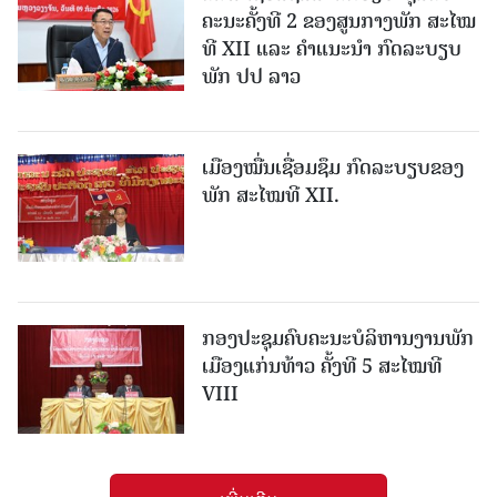
ຄະນະຄັ້ງທີ 2 ຂອງສູນກາງພັກ ສະໄໝ
ທີ XII ແລະ ຄໍາແນະນໍາ ກົດລະບຽບ
ພັກ ປປ ລາວ
ເມືອງ​ໝື່ນເຊື່ອມຊຶມ ກົດລະບຽບຂອງ
ພັກ ສະໄໝທີ XII.
ກອງປະຊຸມຄົບຄະນະບໍລິຫານງານພັກ
ເມືອງແກ່ນ​ທ້າວ ຄັ້ງທີ 5 ສະໄໝທີ
VIII