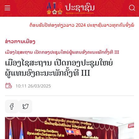
ຕ້ອນຮັບປີທ່ອງທ່ຽວລາວ 2024 ປະຊາຊົນລາວທຸກຄົນຈົ່ງພ້ອມເປັນເ
ຂ່າວການເມືອງ
ເມືອງໄຊສະຖານ ເປີດກອງປະຊຸມໃຫຍ່ຜູ້ແທນອົງຄະນະພັກຄັ້ງທີ III
ເມືອງໄຊສະຖານ ເປີດກອງປະຊຸມໃຫຍ່
ຜູ້ແທນອົງຄະນະພັກຄັ້ງທີ III
10:11 26/03/2025