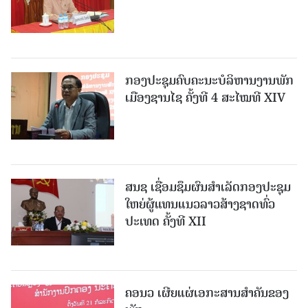
ກອງປະຊຸມຄົບຄະນະບໍລິຫານງານພັກ
ເມືອງຊານ​ໄຊ ຄັ້ງທີ 4 ສະໄໝທີ XIV
ສນຊ ເຊື່ອມຊຶມຜົນສໍາເລັດກອງປະຊຸມ
ໃຫຍ່ຜູ້ແທນແນວລາວສ້າງຊາດທົ່ວ
ປະເທດ ຄັ້ງທີ XII
ຄອນວ ເຜີຍແຜ່ເອກະສານສໍາຄັນຂອງ