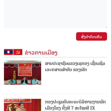
ສົ່ງຄໍາຄິດເຫັນ
ຂ່າວການເມືອງ
ສານປະຊາຊົນແຂວງເຊກອງ ເຊື່ອມຊຶມ
ເອະກສານສໍາຄັນ ຂອງພັກ
ກອງປະຊຸມຄົບຄະນະບໍລິຫານງານພັກ
ເມືອງໂຂງ ຄັ້ງທີ 7 ສະໄໝທີ IX