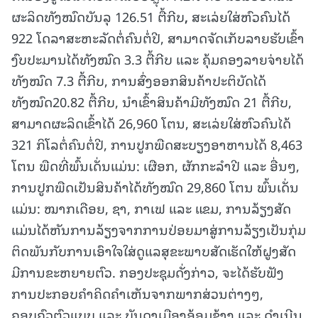
ຜະລິດທັງໝົດບັນລຸ 126.51 ຕື້ກີບ
,
ສະເລ່ຍໃສ່ຫົວຄົນໄດ້
922 ໂດລາສະຫະລັດຕໍ່ຄົນຕໍ່ປີ, ສາ
ມາດ
ຈັດ
ເກັບ
ລາຍ
ຮັບ
ເຂົ້າ
ງົບ
ປະ
ມານ
ໄດ້
ທັງ
ໝົດ 3.3 ຕື້
ກີບ ແລະ ຄຸ້ມ
ຄອງ
ລາຍ
ຈ່າຍ
ໄດ້
ທັງ
ໝົດ 7.3 ຕື້
ກີບ, ການສົ່ງອອກສິນຄ້າປະຕິບັດໄດ້
ທັງໝົດ20.82 ຕື້ກີບ, ນຳເຂົ້າສິນຄ້າມີທັງໝົດ 21 ຕື້ກີບ,
ສາມາດຜະລິດເຂົ້າໄດ້ 26,960 ໂຕນ, ສະເລ່ຍໃສ່ຫົວຄົນໄດ້
321 ກິໂລຕໍ່ຄົນຕໍ່ປີ, ການປູກພືດສະບຽງອາຫານໄດ້ 8,463
ໂຕນ ພືດທີ່ພົ້ນເດັ່ນແມ່ນ: ເຜືອກ, ຜັກກະລໍາປີ ແລະ ອື່ນໆ,
ການປູກພືດເປັນສິນຄ້າໄດ້ທັງໝົດ 29,860 ໂຕນ ພົ້ນເດັ່ນ
ແມ່ນ: ໝາກເດືອຍ, ຊາ, ກາເຟ ແລະ ແຂມ, ການລ້ຽງສັດ
ແມ່ນໄດ້ຫັນການລ້ຽງຈາກການປ່ອຍມາສູ່ການລ້ຽງເປັນກຸ່ມ
ຕິດພັນກັບການເອົາໃຈໃສ່ດູແລສຸຂະພາບສັດເຮັດໃຫ້ຝູງສັດ
ມີການຂະຫຍາຍຕົວ. ກອງປະຊຸມດັ່ງກ່າວ, ຈະໄດ້ຮັບຟັງ
ການປະກອບຄຳຄິດຄຳເຫັນຈາກພາກສ່ວນຕ່າງໆ,
ຄອບຄົວຕົວແບບ ແລະ ບັນດາເມືອງອ້ອມຂ້າງ ແລະ ດຳເນີນ