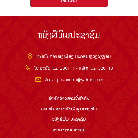
ເພີ່ມເຕີມ
ໜັງສືພິມປະຊາຊົນ
ຖະໜົນກຳແພງເມືອງ ນະຄອນຫຼວງວຽງຈັນ
ໂທລະສັບ: 021336111 - ແຟັກ: 021336113
ອີເມວ:
pasaxonn@yahoo.com
ສຳ​ນັກ​ຂ່າວ​ສານ​ທີ່​ສຳ​ຄັນ​
ຄະນະໂຄສະນາອົບຮົມ​ສູນ​ກາງ​ພັກ
ໜັງສືພິມ ປະ​ຊາ​ຊົນ
ສຳ​ນັກ​ງານ​ທີ່​ສຳ​ຄັນ