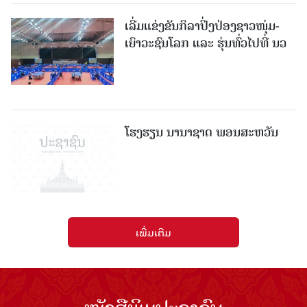
ເລີ່ມແຂ່ງຂັນກິລາປິ່ງປ່ອງຊາວໜຸ່ມ-
ເຍົາວະຊົນໂລກ ແລະ ຮຸ່ນທົ່ວໄປທີ່ ນວ
ໂຮງຮຽນ ນານາຊາດ ພອນສະຫວັນ
ເພີ່ມເຕີມ