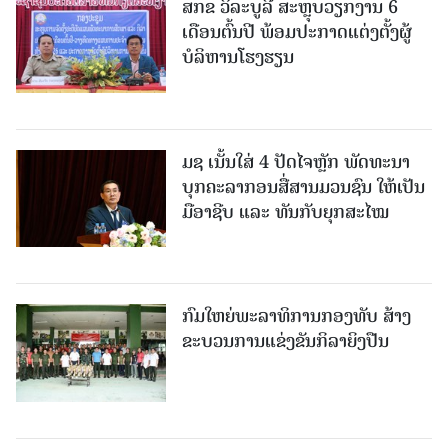
ສກຂ ວິລະບູລີ ສະຫຼຸບວຽກງານ 6
ເດືອນຕົ້ນປີ ພ້ອມປະກາດແຕ່ງຕັ້ງຜູ້
ບໍລິຫານໂຮງຮຽນ
ມຊ ເນັ້ນໃສ່ 4 ປັດໄຈຫຼັກ ພັດທະນາ
ບຸກຄະລາກອນສື່ສານມວນຊົນ ໃຫ້ເປັນ
ມືອາຊີບ ແລະ ທັນກັບຍຸກສະໄໝ
ກົມໃຫຍ່ພະລາທິການກອງທັບ ສ້າງ
ຂະບວນການແຂ່ງຂັນກິລາຍິງປືນ