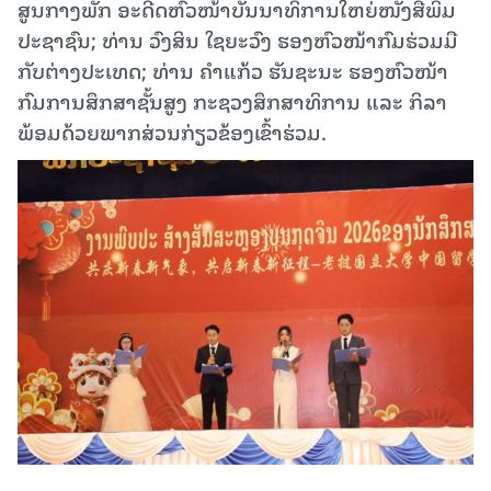
ສູນກາງພັກ ອະດີດຫົວໜ້າບັນນາທິການໃຫຍ່ໜັງສືພິມ
ປະຊາຊົນ; ທ່ານ ວົງສິນ ໃຊຍະວົງ ຮອງຫົວໜ້າກົມຮ່ວມມື
ກັບຕ່າງປະເທດ; ທ່ານ ຄຳແກ້ວ ຮັນຊະນະ ຮອງຫົວໜ້າ
ກົມການສຶກສາຊັ້ນສູງ ກະຊວງສຶກສາທິການ ແລະ ກິລາ
ພ້ອມດ້ວຍພາກສ່ວນກ່ຽວຂ້ອງເຂົ້າຮ່ວມ.