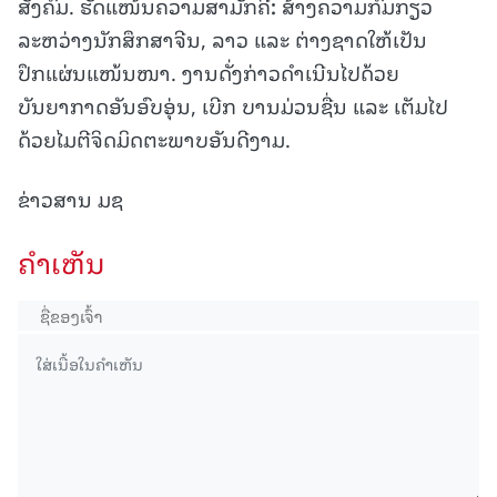
ສັງຄົມ. ຮັດແໜ້ນຄວາມສາມັກຄີ
:
ສ້າງຄວາມກົມກຽວ
ລະຫວ່າງນັກສຶກສາຈີນ, ລາວ ແລະ ຕ່າງຊາດໃຫ້ເປັນ
ປຶກແຜ່ນແໜ້ນໜາ. ງານດັ່ງກ່າວດຳເນີນໄປດ້ວຍ
ບັນຍາກາດອັນອົບອຸ່ນ, ເບີກ ບານມ່ວນຊື່ນ ແລະ ເຕັມໄປ
ດ້ວຍໄມຕີຈິດມິດຕະພາບອັນດີງາມ.
ຂ່າວສານ ມຊ
ຄໍາເຫັນ