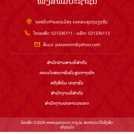
ໜັງສືພິມປະຊາຊົນ
ຖະໜົນກຳແພງເມືອງ ນະຄອນຫຼວງວຽງຈັນ
ໂທລະສັບ: 021336111 - ແຟັກ: 021336113
ອີເມວ:
pasaxonn@yahoo.com
ສຳ​ນັກ​ຂ່າວ​ສານ​ທີ່​ສຳ​ຄັນ​
ຄະນະໂຄສະນາອົບຮົມ​ສູນ​ກາງ​ພັກ
ໜັງສືພິມ ປະ​ຊາ​ຊົນ
ສຳ​ນັກ​ງານ​ທີ່​ສຳ​ຄັນ
ສຳ​ນັກ​ງານ​ປະ​ທານ​ປະ​ເທດ
ລິຂະສິດ ©2026 www.pasaxon.org.la. ສະຫງວນໄວ້ເຊິງສິດ
ທັງຫມົດ