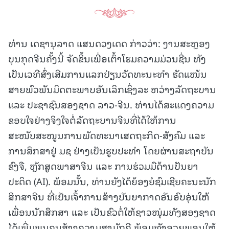
ທ່ານ
ເດຊານຸລາດ ແສນດວງເດດ ກ່າວວ່າ: ງານສະຫຼອງ
ບຸນກຸດຈີນຄັ້ງນີ້ ຈັດຂຶ້ນເພື່ອເຕົ້າໂຮມຄວາມມ່ວນຊື່ນ ທັງ
ເປັນເວທີສົ່ງເສີມການແລກປ່ຽນວັດທະນະທຳ ຮັດແໜ້ນ
ສາຍພົວພັນມິດຕະພາບອັນເລິກເຊິ່ງລະ ຫວ່າງລັດຖະບານ
ແລະ ປະຊາຊົນສອງຊາດ ລາວ-ຈີນ. ທ່ານໄດ້ສະແດງຄວາມ
ຂອບໃຈຢ່າງຈິງໃຈຕໍ່ລັດຖະບານຈີນທີ່ໄດ້ໃຫ້ການ
ສະໜັບສະໜູນການພັດທະນາເສດຖະກິດ-ສັງຄົມ ແລະ
ການສຶກສາຢູ່ ມຊ ຢ່າງເປັນຮູບປະທຳ ໂດຍຜ່ານສະຖາບັນ
ຂົງຈື, ຫຼັກສູດພາສາຈີນ ແລະ ການຮ່ວມມືດ້ານປັນຍາ
ປະດິດ (AI). ພ້ອມນັ້ນ, ທ່ານຍັງໄດ້ຍ້ອງຍໍຊົມເຊີຍຄະນະນັກ
ສຶກສາຈີນ ທີ່ເປັນເຈົ້າການສ້າງບັນຍາກາດອັນອົບອຸ່ນໃຫ້
ເພື່ອນນັກສຶກສາ ແລະ ເປັນຂົວຕໍ່ໃຫ້ຊາວໜຸ່ມທັງສອງຊາດ
ໄດ້ເພີ່ມພູນຄູນສ້າງຄວາມສາມັກຄີ ພ້ອມທັງອວຍພອນໃຫ້