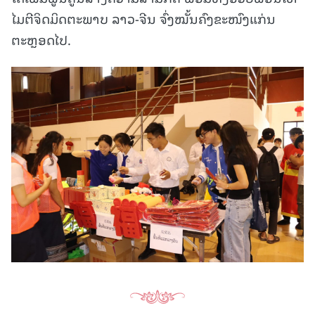
ໄມຕີຈິດມິດຕະພາບ ລາວ-ຈີນ ຈົ່ງໝັ້ນຄົງຂະໜົງແກ່ນ
ຕະຫຼອດໄປ.