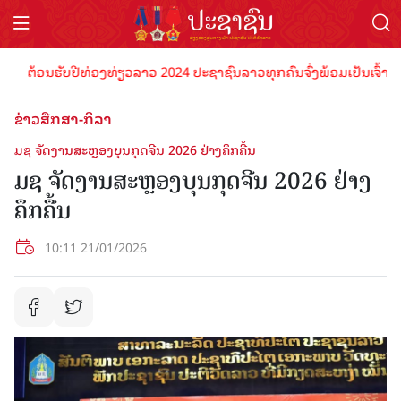
ຕ້ອນຮັບປີທ່ອງທ່ຽວລາວ 2024 ປະຊາຊົນລາວທຸກຄົນຈົ່ງພ້ອມເປັນເຈົ້າພາບທີ່ດ
ຂ່າວສືກສາ-ກິລາ
ມຊ ຈັດງານສະຫຼອງບຸນກຸດຈີນ 2026 ຢ່າງຄຶກຄື້ນ
ມຊ ຈັດງານສະຫຼອງບຸນກຸດຈີນ 2026 ຢ່າງ
ຄຶກຄື້ນ
10:11 21/01/2026