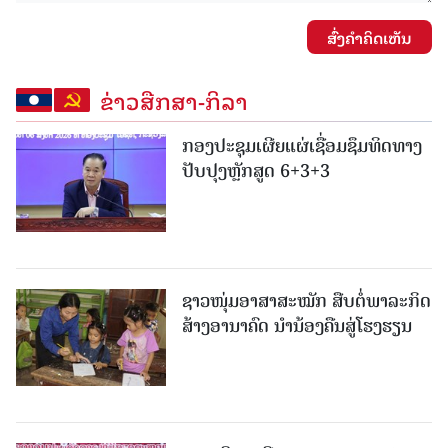
ສົ່ງຄໍາຄິດເຫັນ
ຂ່າວສືກສາ-ກິລາ
ກອງປະຊຸມເຜີຍແຜ່ເຊື່ອມຊຶມທິດທາງ
ປັບປຸງຫຼັກສູດ 6+3+3
ຊາວໜຸ່ມອາສາສະໝັກ ສືບຕໍ່ພາລະກິດ
ສ້າງອານາຄົດ ນໍານ້ອງຄືນສູ່ໂຮງຮຽນ