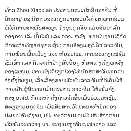
ທ້າວ Zhou Xiaoxiao ປະທານຄະນະນັກສຶກສາຈີນ ທີ່
ສຶກສາຢູ່ ມຊ ໄດ້ກ່າວສະແດງຄວາມຂອບໃຈຕໍ່ທຸກພາກສ່ວນ
ທີ່ໃຫ້ການສະໜັບສະໜູນ ຊຶ່ງບຸນກຸດຈີນ ແມ່ນສັນຍາລັກ
ຂອງການເລີ່ມຕົ້ນໃໝ່ ແລະ ຄວາມຫວັງ. ພາຍໃນງານໄດ້ຈັດ
ກິດຈະກຳທີ່ຫຼາກຫຼາຍເຊັ່ນ: ການຮ້ອງເພງປີໃໝ່ລາວ-ຈີນ,
ການຟ້ອນພື້ນເມືອງ ແລະ ທັນສະໄໝ, ການສະແດງແຟຊັນ
ຊົນເຜົ່າ ແລະ ກິດຈະກຳສ້າງສັນອື່ນໆ ທີ່ສະແດງເຖິງພະລັງ
ຂອງໄວໜຸ່ມ. ທ່ານຍັງໄດ້ຮຽກຮ້ອງໃຫ້ນັກສຶກສາຈີນທຸກຄົນ
ຈົ່ງຕັ້ງໃຈຮຽນ, ເລົ່າເລື່ອງສາຍພົວພັນລາວ-ຈີນທີ່ດີເດັ່ນໃຫ້
ກາຍເປັນຜູ້ສືບທອດມິດຕະພາບ ລາວ-ຈີນ ໃຫ້ໝັ້ນຄົງ
ຕະຫຼອດໄປ. ກິດຈະກຳດັ່ງກ່າວຈັດຂຶ້ນເພື່ອຮ່ວມສະເຫຼີມ
ສະຫຼອງບຸນກຸດຈີນ ເພື່ອສືບສານວັດທະນະທໍາຮີດຄອງ
ປະເພນີອັນດີງາມ, ເພີ່ມທະວີການຮ່ວມມື
:
ເສີມສ້າງການ
ພົວພັນລະຫວ່າງ ມຊ, ສະຖານທູດຈີນປະຈຳລາວ ແລະ