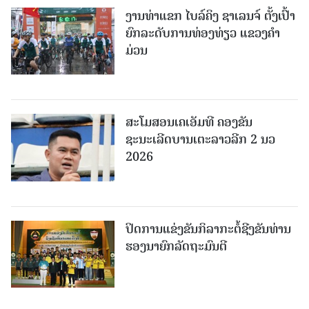
ງານທ່າແຂກ ໄບລ໌ຄິງ ຊາເລນຈ໌ ຕັ້ງເປົ້າ
ຍົກລະດັບການທ່ອງທ່ຽວ ແຂວງຄໍາ
ມ່ວນ
ສະໂມສອນເຄເອັມທີ ຄອງຂັນ
ຊະນະເລີດບານເຕະລາວລີກ 2 ນວ
2026
ປິດການແຂ່ງຂັນກິລາກະຕໍ້ຊີງຂັນທ່ານ
ຮອງນາຍົກລັດຖະມົນຕີ