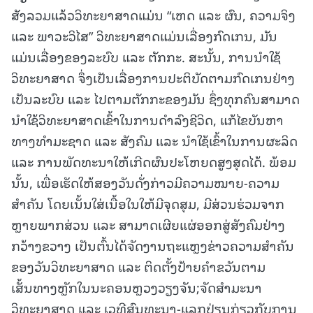
ສັງລວມແລ້ວວິທະຍາສາດແມ່ນ “ເຫດ ແລະ ຜົນ, ຄວາມຈິງ
ແລະ ພາວະວິໄສ” ວິທະຍາສາດແມ່ນເລື່ອງກົດເກນ, ມັນ
ແມ່ນເລື່ອງຂອງລະບົບ ແລະ ຕັກກະ. ສະນັ້ນ, ການນຳໃຊ້
ວິທະຍາສາດ ຈຶ່ງເປັນເລື່ອງການປະຕິບັດຕາມກົດເກນຢ່າງ
ເປັນລະບົບ ແລະ ໄປຕາມຕັກກະຂອງມັນ ຊຶ່ງທຸກຄົນສາມາດ
ນໍາໃຊ້ວິທະຍາສາດເຂົ້າໃນການດຳລົງຊີວິດ, ແກ້ໄຂບັນຫາ
ທາງທຳມະຊາດ ແລະ ສັງຄົມ ແລະ ນຳໃຊ້ເຂົ້າໃນການຜະລິດ
ແລະ ການພັດທະນາໃຫ້ເກີດຜົນປະໂຫຍດສູງສຸດໄດ້. ພ້ອມ
ນັ້ນ, ເພື່ອເຮັດໃຫ້ສອງວັນດັ່ງກ່າວມີຄວາມໝາຍ-ຄວາມ
ສຳຄັນ ໂດຍເນັ້ນໃສ່ເນື້ອໃນໃຫ້ມີຈຸດສຸມ, ມີສ່ວນຮ່ວມຈາກ
ຫຼາຍພາກສ່ວນ ແລະ ສາມາດເຜີຍແຜ່ອອກສູ່ສັງຄົມຢ່າງ
ກວ້າງຂວາງ ເປັນຕົ້ນໄດ້ຈັດງານຖະແຫຼງຂ່າວຄວາມສຳຄັນ
ຂອງວັນວິທະຍາສາດ ແລະ ຕິດຕັ້ງປ້າຍຄຳຂວັນຕາມ
ເສັ້ນທາງຫຼັກໃນນະຄອນຫຼວງວຽງຈັນ;ຈັດສຳມະນາ
ວິທະຍາສາດ ແລະ ເວທີສົນທະນາ-ແລກປ່ຽນກ່ຽວກັບການ