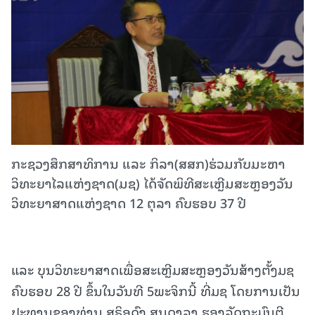
ກະຊວງສຶກສາທິການ ແລະ ກິລາ(ສສກ)ຮ່ວມກັບມະຫາ
ວິທະຍາໄລແຫ່ງຊາດ(ມຊ) ໄດ້ຈັດພິທີສະເຫຼີມສະຫຼອງວັນ
ວິທະຍາສາດແຫ່ງຊາດ 12 ຕຸລາ ຄົບຮອບ 37 ປີ
ແລະ ບຸນວິທະຍາສາດເພື່ອສະເຫຼີມສະຫຼອງວັນສ້າງຕັ້ງມຊ
ຄົບຮອບ 28 ປີ ຂຶ້ນໃນວັນທີ 5ພະຈິກນີ້ ທີ່ມຊ ໂດຍການເປັນ
ປະທານຂອງທ່ານ ສຸຣິອຸດົງ ສູນດາລາ ຮອງລັດຖະມົນຕີ