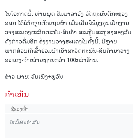
ໃນໂອກາດນີ້, ທ່ານພຸດ ສິມມາລາວົງ ລັດຖະມົນຕີກະຊວງ
ສສກ ໄດ້ໃຫ້ກຽດຕັດແຖບຜ້າ ເພື່ອເປັນສິຣິມຸງຄຸນເປີດງານ
ວາງສະແດງຜະລິດຕະພັນ-ສິນຄ້າ ສະເຫຼີມສະຫຼອງສອງວັນ
ດັ່ງກ່າວຕື່ມອີກ ຊຶ່ງງານວາງສະແດງໃນຄັ້ງນີ້, ມີຫຼາຍ
ພາກສ່ວນໄດ້ເຂົ້າຮ່ວມນໍາເອົາຜະລິດຕະພັນ-ສິນຄ້າມາວາງ
ສະແດງ-ຈຳໜ່າຍຫຼາຍກວ່າ 100ກວ່າຮ້ານ.
ຂ່າວ-ພາບ: ວັນເພັງ+ພູວັນ
ຄໍາເຫັນ