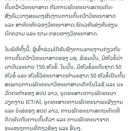
ຄົ້ນຄວ້າວິທະຍາສາດ ກັບການພັດທະນາເສດຖະກິດ-
ສັງຄົມ;ວາງສະແດງຜົນງານການຄົ້ນຄວ້າວິທະຍາສາດ
ແລະ ສາທິດທົດລອງວິທະຍາສາດ;ຈັດເວທີແຂ່ງຂັນຂຽນ
ບົດຄວາມ ແລະ ຖາມ-ຕອບທາງວິທະຍາສາດ.
ໃນພິທີຄັ້ງນີ້, ຜູ້ເຂົ້າຮ່ວມໄດ້ຮັບຟັງການລາຍງານກ່ຽວກັບ
ການຄົ້ນຄວ້າວິທະຍາສາດຂອງ ມຊ. ພ້ອມນັ້ນ, ມີຫົວຂໍ້ນໍາ
ມາບັນລະຍາຍ 150 ຫົວຂໍ້. ໃນນັ້ນ, ມີຫົວຂໍ້ລະດັບຊາດ 50
ຫົວຂໍ້ ແລະ ຫົວຂໍ້ວິທະຍາສາດທໍາມະຊາດ 50 ຫົວຂໍ້ເປັນຕົ້ນ
ສະພາບການພັດທະນາວິທະຍາສາດເຕັກໂນໂລຊີ ແລະ ນະ
ວັດຕະກຳຂອງ ສປປ ລາວ, ຍຸດທະສາດການພັດທະນາ
ວຽກງານ ICT/AI, ຍຸດທະສາດການພັດທະນາພະລັງງານ
ແລະ ບໍ່ແຮ່ຂອງ ສປປ ລາວ, ການພັດທະນາເສດຖະກິດທີ່
ຕິດພັນກັບການຄົ້ນຄ້ວາ ແລະ ການພັດທະນາຈາກ
ຂະແໜງການທີ່ກ່ຽວຂ້ອງ ແລະ ອື່ນໆ.