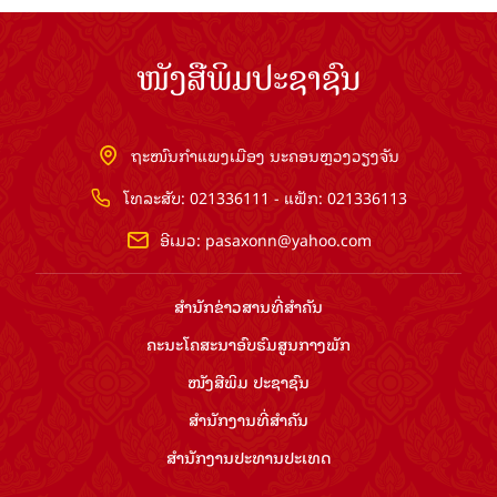
ໜັງສືພິມປະຊາຊົນ
ຖະໜົນກຳແພງເມືອງ ນະຄອນຫຼວງວຽງຈັນ
ໂທລະສັບ: 021336111 - ແຟັກ: 021336113
ອີເມວ:
pasaxonn@yahoo.com
ສຳ​ນັກ​ຂ່າວ​ສານ​ທີ່​ສຳ​ຄັນ​
ຄະນະໂຄສະນາອົບຮົມ​ສູນ​ກາງ​ພັກ
ໜັງສືພິມ ປະ​ຊາ​ຊົນ
ສຳ​ນັກ​ງານ​ທີ່​ສຳ​ຄັນ
ສຳ​ນັກ​ງານ​ປະ​ທານ​ປະ​ເທດ