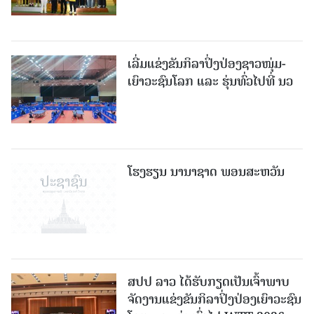
ເລີ່ມແຂ່ງຂັນກິລາປິ່ງປ່ອງຊາວໜຸ່ມ-
ເຍົາວະຊົນໂລກ ແລະ ຮຸ່ນທົ່ວໄປທີ່ ນວ
ໂຮງຮຽນ ນານາຊາດ ພອນສະຫວັນ
ສປປ ລາວ ໄດ້ຮັບກຽດເປັນເຈົ້າພາບ
ຈັດງານແຂ່ງຂັນກິລາປິ່ງປ່ອງເຍົາວະຊົນ