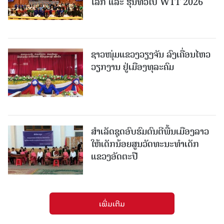
ໂລກ ແລະ ຮຸ່ນທົ່ວໄປ WTT 2026
ຊາວໜຸ່ມແຂວງວຽງຈັນ ລົງເຄື່ອນໄຫວ
ວຽກງານ ຢູ່ເມືອງທຸລະຄົມ
ສຳເລັດຊຸດອົບຮົມດົນຕີພື້ນເມືອງລາວ
ໃຫ້ເດັກນ້ອຍສູນວັດທະນະທຳເດັກ
ແຂວງອັດຕະປື
ເພີ່ມເຕີມ