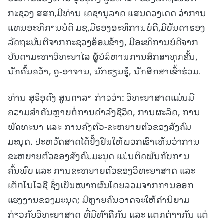
ກະຊວງ ສສກ,ມີທ່ານ ເດຊານຸລາດ ແສນດວງເດດ ວ່າການ
ແທນອະທິການບໍດີ ມຊ,ມີຮອງອະທິການບໍດີ,ມີບັນດາຮອງ
ລັດຖະມົນຕີຈາກກະຊວງອ້ອມຂ້າງ, ມີອະທິການບໍດີຈາກ
ບັນດາມະຫາວິທະຍາໄລ ຜູູ້ບໍລິຫານການສຶກສາທຸກຂັັ້ນ,
ນັກຄົ້ນຄວ້າ, ຄູ-ອາຈານ, ນັກຮຽນຮູູ້, ນັກສຶກສາເຂົ້າຮ່ວມ.
ທ່ານ ສຸຣິອຸດົງ ສູນດາລາ ກ່າວວ່າ: ວິທະຍາສາດແມ່ນມີ
ຄວາມສຳຄັນຫຼາຍຕໍ່ການດຳລົງຊີວິດ, ການຜະລິດ, ການ
ພັດທະນາ ແລະ ການຄົງຕົວ-ຂະຫຍາຍຕົວຂອງສັງຄົມ
ມະນຸດ. ປະຫວັດສາດໄດ້ຢັ້ງຢືນໃຫ້ພວກເຮົາເຫັນວ່າການ
ຂະຫຍາຍຕົວຂອງສັງຄົມມະນຸດ ແມ່ນຕິດພັນກັບການ
ຄົ້ນພົບ ແລະ ການຂະຫຍາຍຕົວຂອງວິທະຍາສາດ ແລະ
ເຕັກໂນໂລຊີ ຊຶ່ງເປັນໝາກຜົນໂດຍລວມຈາກການອອກ
ແຮງງານຂອງມະນຸດ; ມີຫຼາຍຄົນອາດຈະໃຫ້ຄຳນິຍາມ
ກ່ຽວກັບວິທະຍາສາດ ທີ່ມີທັງຄືກັນ ແລະ ແຕກຕ່າງກັນ ແຕ່