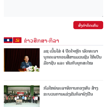
ສົ່ງຄໍາຄິດເຫັນ
ຂ່າວສືກສາ-ກິລາ
ມຊ ເນັ້ນໃສ່ 4 ປັດໄຈຫຼັກ ພັດທະນາ
ບຸກຄະລາກອນສື່ສານມວນຊົນ ໃຫ້ເປັນ
ມືອາຊີບ ແລະ ທັນກັບຍຸກສະໄໝ
ກົມໃຫຍ່ພະລາທິການກອງທັບ ສ້າງ
ຂະບວນການແຂ່ງຂັນກິລາຍິງປືນ