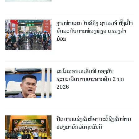
ງານທ່າແຂກ ໄບລ໌ຄິງ ຊາເລນຈ໌ ຕັ້ງເປົ້າ
ຍົກລະດັບການທ່ອງທ່ຽວ ແຂວງຄໍາ
ມ່ວນ
ສະໂມສອນເຄເອັມທີ ຄອງຂັນ
ຊະນະເລີດບານເຕະລາວລີກ 2 ນວ
2026
ປິດການແຂ່ງຂັນກິລາກະຕໍ້ຊີງຂັນທ່ານ
ຮອງນາຍົກລັດຖະມົນຕີ