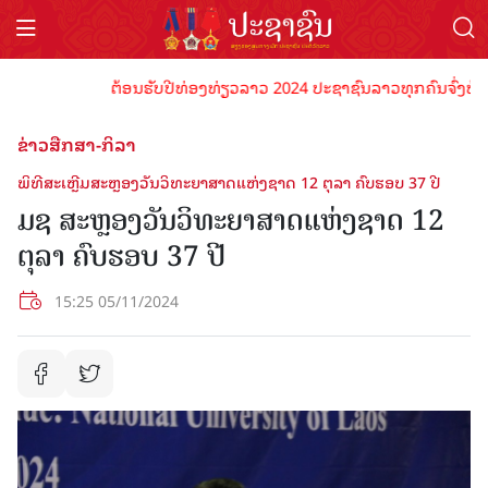
ຕ້ອນຮັບປີທ່ອງທ່ຽວລາວ 2024 ປະຊາຊົນລາວທຸກຄົນຈົ່ງພ້ອມເປັນ
ຂ່າວສືກສາ-ກິລາ
ພິທີສະເຫຼີມສະຫຼອງວັນວິທະຍາສາດແຫ່ງຊາດ 12 ຕຸລາ ຄົບຮອບ 37 ປີ
ມຊ ສະຫຼອງວັນວິທະຍາສາດແຫ່ງຊາດ 12
ຕຸລາ ຄົບຮອບ 37 ປີ
15:25 05/11/2024