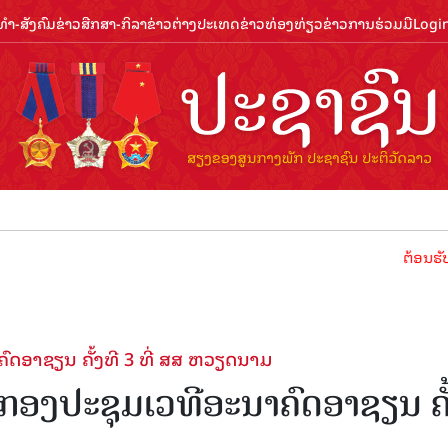
ຳ-ສັງຄົມ
ຂ່າວສືກສາ-ກິລາ
ຂ່າວຕ່າງປະເທດ
ຂ່າວທ່ອງທ່ຽວ
ຂ່າວການຮ່ວມມື
Logi
ຕ້ອນຮັບປີທ່ອງທ່ຽວລາ
ຄົດອາຊຽນ ຄັ້ງທີ 3 ທີ່ ສສ ຫວຽດນາມ
ວມກອງປະຊຸມເວທີອະນາຄົດອາຊຽນ ຄັ