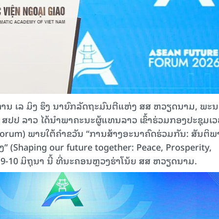
ນ ເລ ມິງ ຮຶງ ນາຍົກລັດຖະມົນຕີແຫ່ງ ສສ ຫວຽດນາມ, ພະນ
 ສປປ ລາວ ໄດ້ນຳພາຄະນະຜູ້ແທນລາວ ເຂົ້າຮ່ວມກອງປະຊຸມເວ
Forum) ພາຍໃຕ້ຄໍາຂວັນ “ການສ້າງອະນາຄົດຮ່ວມກັນ: ສັນຕິພ
” (Shaping our future together: Peace, Prosperity,
ີ 9-10 ມິຖຸນາ ນີ້ ທີ່ນະຄອນຫຼວງຮ່າໂນ້ຍ ສສ ຫວຽດນາມ.