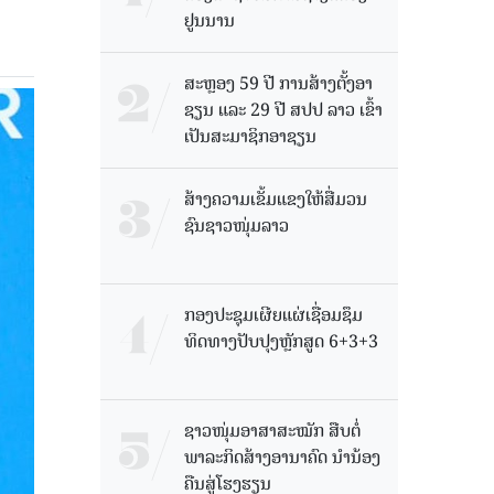
ຢູນນານ
ສະຫຼອງ 59 ປີ ການສ້າງຕັ້ງອາ
ຊຽນ ແລະ 29 ປີ ສປປ ລາວ ເຂົ້າ
ເປັນສະມາຊິກອາຊຽນ
ສ້າງຄວາມເຂັ້ມແຂງໃຫ້ສື່ມວນ
ຊົນຊາວໜຸ່ມລາວ
ກອງປະຊຸມເຜີຍແຜ່ເຊື່ອມຊຶມ
ທິດທາງປັບປຸງຫຼັກສູດ 6+3+3
ຊາວໜຸ່ມອາສາສະໝັກ ສືບຕໍ່
ພາລະກິດສ້າງອານາຄົດ ນໍານ້ອງ
ຄືນສູ່ໂຮງຮຽນ