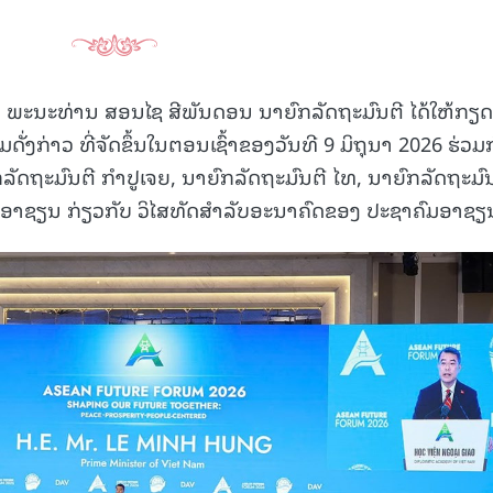
ີ້, ພະນະທ່ານ ສອນໄຊ ສີພັນດອນ ນາຍົກລັດຖະມົນຕີ ໄດ້ໃຫ້ກຽດ
ັ່ງກ່າວ ທີ່ຈັດຂຶ້ນໃນຕອນເຊົ້າຂອງວັນທີ 9 ມິຖຸນາ 2026 ຮ່ວມ
ັດຖະມົນຕີ ກຳປູເຈຍ, ນາຍົກລັດຖະມົນຕີ ໄທ, ນາຍົກລັດຖະມົ
່ອາຊຽນ ກ່ຽວກັບ ວິໄສທັດສຳລັບອະນາຄົດຂອງ ປະຊາຄົມອາຊຽ