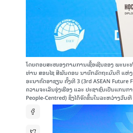
ໂດຍຕອບສະໜອງຕາມການເຊື້ອເຊີນຂອງ ພະນະທ່າ
ທ່ານ ສອນໄຊ ສີພັນດອນ ນາຍົກລັດຖະມົນຕີ ແຫ່ງ
ອະນາຄົດອາຊຽນ ຄັ້ງທີ 3 (3rd ASEAN Future 
ຄວາມຈະເລີນຮຸ່ງເຮືອງ ແລະ ປະຊາຊົນເປັນແກນກາງ
People-Centred) ຊຶ່ງໄດ້ຈັດຂຶ້ນໃນລະຫວ່າງວັນທ