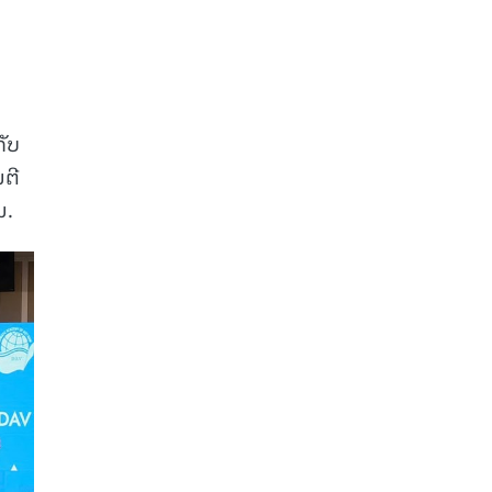
ກັບ
ນຕີ
ນ.