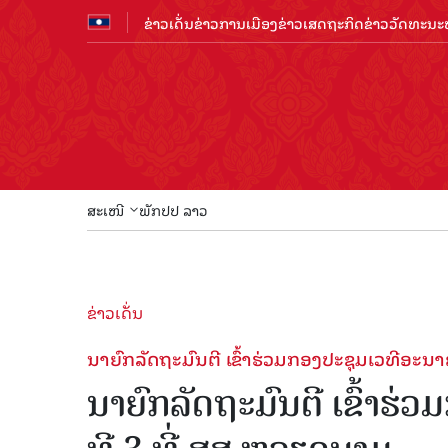
ຂ່າວເດັ່ນ
ຂ່າວການເມືອງ
ຂ່າວເສດຖະກິດ
ຂ່າວວັດທະນະທ
ສະເໜີ
ພັກປປ ລາວ
ຂ່າວເດັ່ນ
ນາຍົກລັດຖະມົນຕີ ເຂົ້າຮ່ວມກອງປະຊຸມເວທີອະນາ
ນາຍົກລັດຖະມົນຕີ ເຂົ້າຮ່