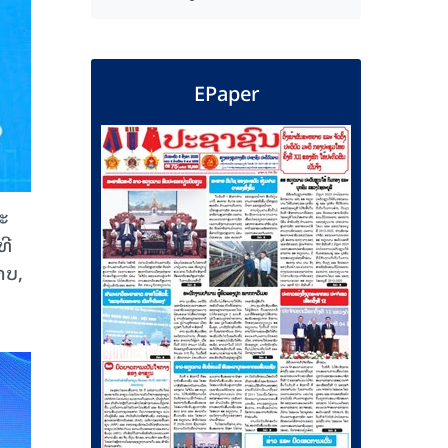
EPaper
ະ
ທີ
າບ,