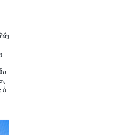
ສົ່ງ
ງ
ື້ນ
ລກ,
ບໍ່
ີ