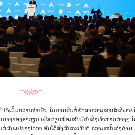
ີ ໄດ້ເນັ້ນຄວາມຈຳເປັນ ໃນການສືບຕໍ່ຮັກສາຄວາມສາມັກຄີພາຍ
າງຂອງອາຊຽນ ເພື່ອກຽມພ້ອມຮັບມືກັບສິ່ງທ້າທາຍຕ່າງໆ ໃ
ໍ່ຜັນແປຢ່າງໄວວາ ອັນໄດ້ສົ່ງຜົນກະທົບຕໍ່ ຄວາມໝັ້ນຄົງດ້ານ