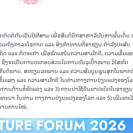
ດຕໍ່ກັນເປັນປີທີສາມ ເພື່ອສືບຕໍ່ປຶກສາຫາລືບັນຫາພົ້ນເດັ່ນ ທີ່
ລວມເຖິງກາລະໂອກາດ ແລະ ສິ່ງທ້າທາຍທີ່ອາຊຽນ ກຳລັງປະສົບ
ມຄິດ ແລະ ກິດຈະກຳ ເພື່ອຮັດແໜ້ນຄວາມສາມັກຄີ, ຄວາມເຂັ້ມແຂ
ຶ່ງຈະເປັນການປະກອບສ່ວນໃນການບັນລຸເປົ້າໝາຍ ວິໄສທັດ
ມ ສັນຕິພາບ, ສະຖຽນລະພາບ ແລະ ຄວາມສົມບູນພູນສຸກໃນພາກພ
ວາມເຂັ້ມແຂງ ແລະ ຄວາມສາມັກຄີ ໃນທ່າມກາງການປ່ຽນແປງຂອງໂ
 ໃນການຕ້ານຂໍ້ຂັດແຍ່ງ ແລະ 3) ການນຳໃຊ້ປັນຍາປະດິດໃນອາຊຽນ: 
ພັດທະນາ ໃນທ່າມ ກາງການປ່ຽນແປງຂອງໂລກ ແລະ 5) ເພີ່ມທະວ
ພາບການໃໝ່.