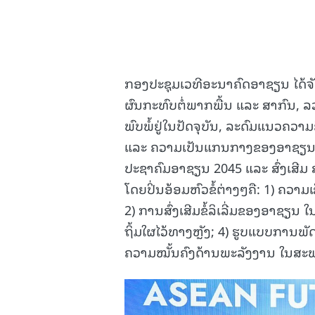
ກອງປະຊຸມເວທີອະນາຄົດອາຊຽນ ໄດ້ຈັດຕິ
ຜົນກະທົບຕໍ່ພາກພື້ນ ແລະ ສາກົນ, 
ພົບພໍ້ຢູ່ໃນປັດຈຸບັນ, ລະດົມແນວຄວາ
ແລະ ຄວາມເປັນແກນກາງຂອງອາຊຽນ ຊ
ປະຊາຄົມອາຊຽນ 2045 ແລະ ສົ່ງເສີ
ໂດຍປິ່ນອ້ອມຫົວຂໍ້ຕ່າງໆຄື: 1) ຄ
2) ການສົ່ງເສີມຂໍ້ລິເລີ່ມຂອງອາຊຽນ
ຖິ້ມໃຜໄວ້ທາງຫຼັງ; 4) ຮູບແບບການ
ຄວາມໝັ້ນຄົງດ້ານພະລັງງານ ໃນສະ