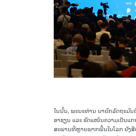
ໃນນັ້ນ, ພະນະທ່ານ ນາຍົກລັດຖະມົນຕ
ອາຊຽນ ແລະ ຮັດແໜ້ນຄວາມເປັນແກນກ
ສະພາບທີ່ຫຼາຍພາກພື້ນໃນໂລກ ຍັງສືບຕ