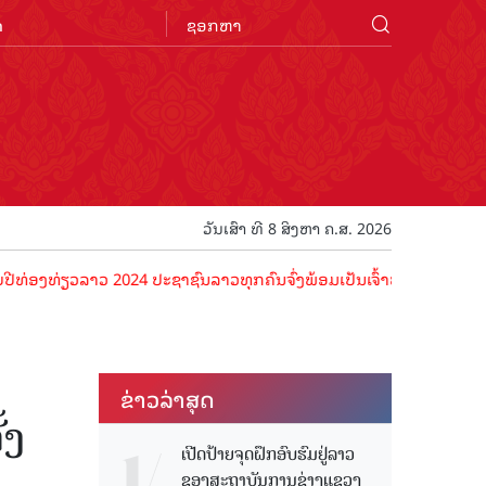
n
ວັນເສົາ ທີ 8 ສິງຫາ ຄ.ສ. 2026
ວ 2024 ປະຊາຊົນລາວທຸກຄົນຈົ່ງພ້ອມເປັນເຈົ້າພາບທີ່ດີ ຕ້ອນຮັບນັກທ່ອງທ່ຽ
ຂ່າວ​ລ່າ​ສຸດ
້ງ
ເປີດປ້າຍຈຸດຝຶກອົບຮົມຢູ່ລາວ
ຂອງສະຖາບັນການຊ່າງແຂວງ