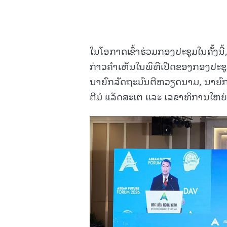
ໃນໂອກາດເຂົ້າຮ່ວມກອງປະຊຸມໃນຄັ້ງນ
ກ່າວຄໍາເຫັນໃນພິທີເປີດຂອງກອງປະຊຸມດ
ນາຍົກລັດຖະມົນຕີຫວຽດນາມ, ນາຍົກລ
ຕີມໍ ແລັດສະເຕ ແລະ ເລຂາທິການໃຫຍ