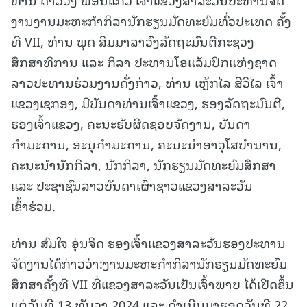
ງານງານມະຫະກຳກິລານັກຮຽນມັດທະຍົມທົ່ວປະເທດ ຄັ້ງ
ທີ VII, ທ່ານ ພຸດ
ສິມມາລາວົງລັດຖະມົນຕີກະຊວງ
ສຶກສາທິການ ແລະ ກິລາ ປະທານໂອແລັມປິກແຫ່ງຊາດ
ລາວປະທານຮ່ວມງານດັ່ງກ່າວ, ທ່ານ ເຫຼັກໄລ ສີວິໄລ ເຈົ້າ
ແຂວງເຊກອງ, ມີບັນດາທ່ານເຈົ້າແຂວງ, ຮອງລັດຖະມົນຕີ,
ຮອງເຈົ້າແຂວງ, ຄະນະຮັບຜິດຊອບຈັດງານ, ບັນດາ
ກຳມະການ, ອະນຸກຳມະການ, ຄະນະນຳອາວຸໂສບຳນານ,
ຄະນະນຳນັກກິລາ, ນັກກິລາ, ນັກຮຽນມັດທະຍົມສຶກສາ
ແລະ ປະຊາຊົນລາວບັນດາເຜົ່າຊາວແຂວງສາລະວັນ
ເຂົ້າຮ່ວມ.
ທ່ານ ສົມໃຈ ອຸ່ນຈິດ ຮອງເຈົ້າແຂວງສາລະວັນຮອງປະທານ
ຈັດງານໄດ້ກ່າວວ່າ:ງານມະຫະກຳກິລານັກຮຽນມັດທະຍົມ
ສຶກສາຄັ້ງທີ VII ທີ່ແຂວງສາລະວັນເປັນເຈົ້າພາບ ໄດ້ເປີດຂຶ້ນ
ແຕ່ວັນທີ 13 ທັນວາ 2024 ແລະ ດໍາເນີນມາຮອດວັນທີ 22