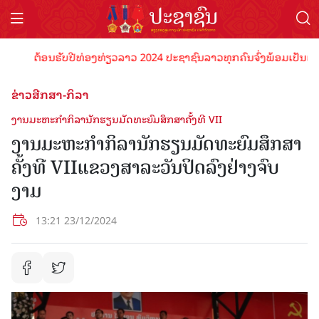
ຕ້ອນຮັບປີທ່ອງທ່ຽວລາວ 2024 ປະຊາຊົນລາວທຸກຄົນຈົ່ງພ້ອມເປັນເຈົ້າພາ
ຂ່າວສືກສາ-ກິລາ
ງານມະຫະກຳກິລານັກຮຽນມັດທະຍົມສຶກສາຄັ້ງທີ VII
ງານມະຫະກຳກິລານັກຮຽນມັດທະຍົມສຶກສາ
ຄັ້ງທີ VIIແຂວງສາລະວັນປິດລົງຢ່າງຈົບ
ງາມ
13:21 23/12/2024