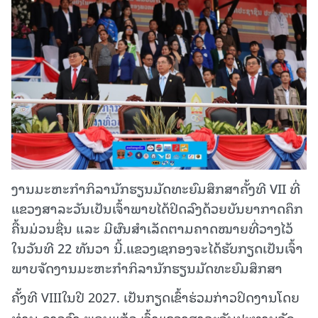
ງານມະຫະກຳກິລານັກຮຽນມັດທະຍົມສຶກສາຄັ້ງທີ VII ທີ່
ແຂວງສາລະວັນເປັນເຈົ້າພາບໄດ້ປິດລົງດ້ວຍບັນຍາກາດຄຶກ
ຄື້ນມ່ວນຊື່ນ ແລະ ມີຜົນສໍາເລັດຕາມຄາດໝາຍທີ່ວາງໄວ້
ໃນວັນທີ 22 ທັນວາ ນີ້.ແຂວງເຊກອງຈະໄດ້ຮັບກຽດເປັນເຈົ້າ
ພາບຈັດງານມະຫະກຳກິລານັກຮຽນມັດທະຍົມສຶກສາ
ຄັ້ງທີ VIIIໃນປີ 2027. ເປັນກຽດເຂົ້າຮ່ວມກ່າວປິດງານໂດຍ
ທ່ານ ດາວວົງ ພອນແກ້ວ ເຈົ້າແຂວງສາລະວັນປະທານຈັດ