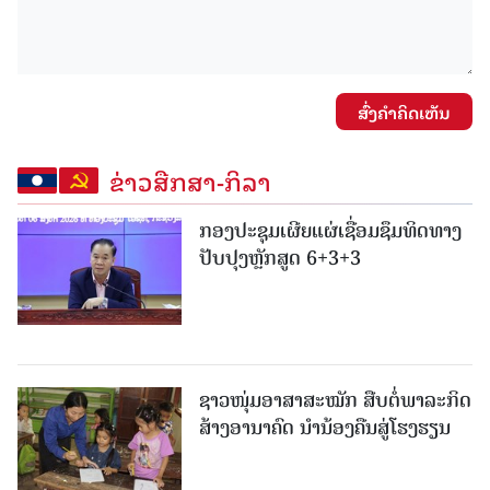
ສົ່ງຄໍາຄິດເຫັນ
ຂ່າວສືກສາ-ກິລາ
ກອງປະຊຸມເຜີຍແຜ່ເຊື່ອມຊຶມທິດທາງ
ປັບປຸງຫຼັກສູດ 6+3+3
ຊາວໜຸ່ມອາສາສະໝັກ ສືບຕໍ່ພາລະກິດ
ສ້າງອານາຄົດ ນໍານ້ອງຄືນສູ່ໂຮງຮຽນ