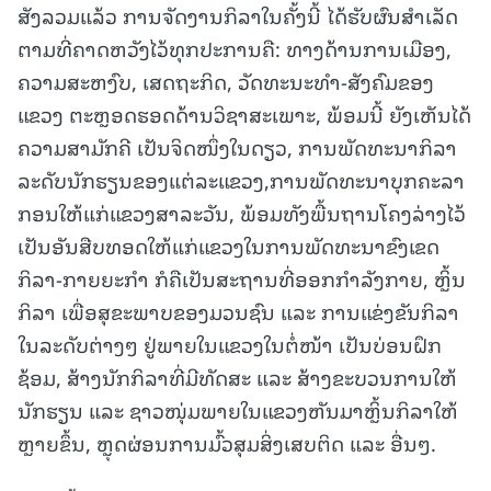
ສັງລວມແລ້ວ ການຈັດງານກິລາໃນຄັ້ງນີ້ ໄດ້ຮັບຜົນສຳເລັດ
ຕາມທີ່ຄາດຫວັງໄວ້ທຸກປະການຄື: ທາງດ້ານການເມືອງ,
ຄວາມສະຫງົບ, ເສດຖະກິດ, ວັດທະນະທຳ-ສັງຄົມຂອງ
ແຂວງ ຕະຫຼອດຮອດດ້ານວິຊາສະເພາະ, ພ້ອມນີ້ ຍັງເຫັນໄດ້
ຄວາມສາມັກຄີ ເປັນຈິດໜຶ່ງໃນດຽວ, ການພັດທະນາກິລາ
ລະດັບນັກຮຽນຂອງແຕ່ລະແຂວງ,ການພັດທະນາບຸກຄະລາ
ກອນໃຫ້ແກ່ແຂວງສາລະວັນ, ພ້ອມທັງພື້ນຖານໂຄງລ່າງໄວ້
ເປັນອັນສືບທອດໃຫ້ແກ່ແຂວງໃນການພັດທະນາຂົງເຂດ
ກິລາ-ກາຍຍະກຳ ກໍຄືເປັນສະຖານທີ່ອອກກຳລັງກາຍ, ຫຼິ້ນ
ກິລາ ເພື່ອສຸຂະພາບຂອງມວນຊົນ ແລະ ການແຂ່ງຂັນກິລາ
ໃນລະດັບຕ່າງໆ ຢູ່ພາຍໃນແຂວງໃນຕໍ່ໜ້າ ເປັນບ່ອນຝຶກ
ຊ້ອມ, ສ້າງນັກກິລາທີ່ມີທັດສະ ແລະ ສ້າງຂະບວນການໃຫ້
ນັກຮຽນ ແລະ ຊາວໜຸ່ມພາຍໃນແຂວງຫັນມາຫຼິ້ນກິລາໃຫ້
ຫຼາຍຂຶ້ນ, ຫຼຸດຜ່ອນການມົ້ວສຸມສິ່ງເສບຕິດ ແລະ ອື່ນໆ.