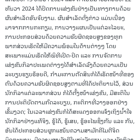
ທັນວາ 2024 ໄດ້ປິດການແຂ່ງຂັນຢ່າງເປັນທາງການດ້ວຍ
ຜົນສໍາເລັດອັນຈົບງາມ. ຜົນສຳເລັດດັ່ງກ່າວ ແມ່ນເນື່ອງ
ມາຈາກການກະກຽມ, ການວາງແຜນເປັນແຕ່ລະໄລຍະ,
ການປະກອບສ່ວນດ້ວຍຄວາມຮັບຜິດຊອບສູງຂອງທຸກ
ພາກສ່ວນເຮັດໃຫ້ມີຄວາມພ້ອມໃນດ້ານຕ່າງໆ ໂດຍ
ສະເພາະແມ່ນເຮັດໃຫ້ພິທີເປີດ-ປິດ ແລະ ການຈັດການ
ແຂ່ງຂັນກິລາປະເພດຕ່າງໆໄດ້ສຳເລັດລົງດ້ວຍຄວາມເປັນ
ລະບຽບຮຽບຮ້ອຍດີ, ກຳມະການຕັດສິນກໍໄດ້ເຮັດໜ້າທີ່ຂອງ
ຕົນດ້ວຍຄວາມຮັບຜິດຊອບສູງຕາມທີ່ໄດ້ປະຕິຍານໄວ້, ສ່ວນ
ນັກກິລາແຕ່ລະພາກສ່ວນ ກໍໄດ້ຕັ້ງໜ້າແຂ່ງຂັນ, ມີສະຕິໃນ
ການປະຕິບັດຕາມກົດລະບຽບ, ກະຕິກາທີ່ວາງອອກຢ່າງ
ເຂັ້ມງວດ; ໃນເວລາແຂ່ງຂັນກໍໄດ້ສະແດງອອກແຈ້ງເຖິງນໍ້າໃຈ
ນັກກິລາຢ່າງແທ້ຈິງ, ຮູ້ໄດ້, ຮູ້ເສຍ, ຮູ້ອະໄພຊຶ່ງກັນ ແລະ ກັນ,
ອັນໄດ້ປະກອບສ່ວນຜູກແໜ້ນຄວາມສາມັກຄີໄມຕີຈິດ
ມິດຕະພາບ, ມີຄວາມສາມັກຄີໃນໝູ່ນັກຮຽນ ແລະ ນັກກິລາ