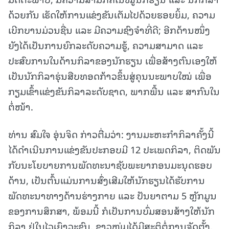
ດ້ວຍກັນ ເຮັດໃຫ້ການແຂ່ງຂັນເຕັມໄປດ້ວຍຮອຍຍິ້ມ, ຄວາມ
ເບີກບານມ່ວນຊື່ນ ແລະ ມີຄວາມຊົງຈຳທີ່ດີ; ອີກດ້ານໜຶ່ງ
ຍັງໄດ້ເປັນການຍົກລະດັບຄວາມຮູ້, ຄວາມສາມາດ ແລະ
ປະສົບການໃນດ້ານກິລາຂອງນັກຮຽນ ເພື່ອສ້າງຕົນເອງໃຫ້
ເປັນນັກກິລາຮຸ່ນສືບທອດກ້າວຂຶ້ນສູ່ຄຸນນະພາບໃໝ່ ເພື່ອ
ກຽມເຂົ້າແຂ່ງຂັນກິລາລະດັບຊາດ, ພາກພື້ນ ແລະ ສາກົນໃນ
ຕໍ່ໜ້າ.
ທ່ານ ສົມໃຈ ອຸ່ນຈິດ ກ່າວຕື່ມວ່າ: ງານມະຫະກຳກິລາຄັ້ງນີ້
ໄດ້ດຳເນີນການແຂ່ງຂັນປະກອບມີ 12 ປະເພດກິລາ, ຕິດພັນ
ກັບນະໂຍບາຍການພັດທະນາຊັບພະຍາກອນມະນຸດຮອບ
ດ້ານ, ເປັນຕົ້ນແມ່ນການສົ່ງເສີມໃຫ້ນັກຮຽນໄດ້ຮັບການ
ພັດທະນາທາງດ້ານຮ່າງກາຍ ແລະ ປັນຍາຕາມ 5 ຫຼັກມູນ
ຂອງການສຶກສາ, ພ້ອມນີ້ ກໍເປັນການບົ່ມສອນສ້າງໃຫ້ນັກ
ກິລາ ຢູ່ໃນໄວເຍົາວະຊົນ, ຊາວໜຸ່ມໄດ້ມີສະຕິຕໍ່ການຈັດຕັ້ງ,