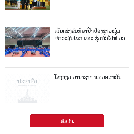
ເລີ່ມແຂ່ງຂັນກິລາປິ່ງປ່ອງຊາວໜຸ່ມ-
ເຍົາວະຊົນໂລກ ແລະ ຮຸ່ນທົ່ວໄປທີ່ ນວ
ໂຮງຮຽນ ນານາຊາດ ພອນສະຫວັນ
ເພີ່ມເຕີມ