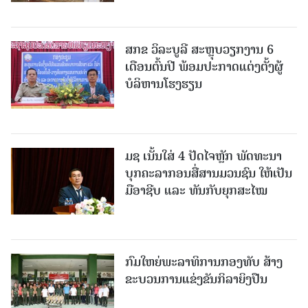
ສກຂ ວິລະບູລີ ສະຫຼຸບວຽກງານ 6
ເດືອນຕົ້ນປີ ພ້ອມປະກາດແຕ່ງຕັ້ງຜູ້
ບໍລິຫານໂຮງຮຽນ
ມຊ ເນັ້ນໃສ່ 4 ປັດໄຈຫຼັກ ພັດທະນາ
ບຸກຄະລາກອນສື່ສານມວນຊົນ ໃຫ້ເປັນ
ມືອາຊີບ ແລະ ທັນກັບຍຸກສະໄໝ
ກົມໃຫຍ່ພະລາທິການກອງທັບ ສ້າງ
ຂະບວນການແຂ່ງຂັນກິລາຍິງປືນ