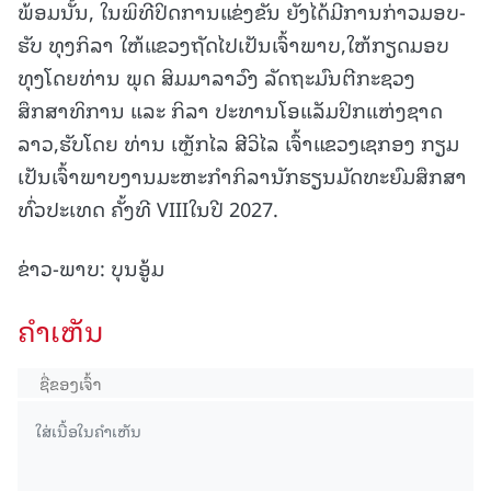
ພ້ອມນັ້ນ, ໃນພິທີປິດການແຂ່ງຂັນ ຍັງໄດ້ມີການກ່າວມອບ-
ຮັບ ທຸງກິລາ ໃຫ້ແຂວງຖັດໄປເປັນເຈົ້າພາບ,ໃຫ້ກຽດມອບ
ທຸງໂດຍທ່ານ ພຸດ ສິມມາລາວົງ ລັດຖະມົນຕີກະຊວງ
ສຶກສາທິການ ແລະ ກິລາ ປະທານໂອແລັມປິກແຫ່ງຊາດ
ລາວ,ຮັບໂດຍ ທ່ານ ເຫຼັກໄລ ສີວິໄລ ເຈົ້າແຂວງເຊກອງ ກຽມ
ເປັນເຈົ້າພາບງານມະຫະກຳກິລານັກຮຽນມັດທະຍົມສຶກສາ
ທົ່ວປະເທດ ຄັ້ງທີ VIIIໃນປີ 2027.
ຂ່າວ-ພາບ: ບຸນອູ້ມ
ຄໍາເຫັນ