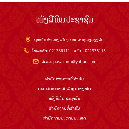
ໜັງສືພິມປະຊາຊົນ
ຖະໜົນກຳແພງເມືອງ ນະຄອນຫຼວງວຽງຈັນ
ໂທລະສັບ: 021336111 - ແຟັກ: 021336113
ອີເມວ:
pasaxonn@yahoo.com
ສຳ​ນັກ​ຂ່າວ​ສານ​ທີ່​ສຳ​ຄັນ​
ຄະນະໂຄສະນາອົບຮົມ​ສູນ​ກາງ​ພັກ
ໜັງສືພິມ ປະ​ຊາ​ຊົນ
ສຳ​ນັກ​ງານ​ທີ່​ສຳ​ຄັນ
ສຳ​ນັກ​ງານ​ປະ​ທານ​ປະ​ເທດ