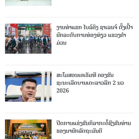
ງານທ່າແຂກ ໄບລ໌ຄິງ ຊາເລນຈ໌ ຕັ້ງເປົ້າ
ຍົກລະດັບການທ່ອງທ່ຽວ ແຂວງຄໍາ
ມ່ວນ
ສະໂມສອນເຄເອັມທີ ຄອງຂັນ
ຊະນະເລີດບານເຕະລາວລີກ 2 ນວ
2026
ປິດການແຂ່ງຂັນກິລາກະຕໍ້ຊີງຂັນທ່ານ
ຮອງນາຍົກລັດຖະມົນຕີ