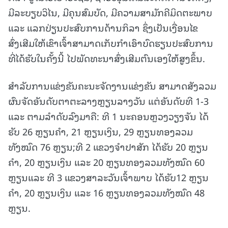
ມີລະບຽບວິໄນ, ມີຄຸນສົມບັດ, ມີຄວາມສາມັກຄີມິດຕະພາບ
ແລະ ແລກປ່ຽນປະສົບການດ້ານກິລາ ຊຶ່ງເປັນເງື່ອນໄຂ
ສົ່ງເສີມໃຫ້ເຂົາເຈົ້າສາມາດເກັບກຳເອົາບົດຮຽນປະສົບການ
ທີ່ໄດ້ຮັບໃນຄັ້ງນີ້ ໄປພັດທະນາສົ່ງເສີມຕົນເອງໃຫ້ສູງຂຶ້ນ.
ສຳລັບການແຂ່ງຂັນຄະນະຈັດງານແຂ່ງຂັນ ສາມາດສັງລວມ
ຜົນຈັດອັນດັບຕາຕະລາງຫຼຽນລາງວັນ ແຕ່ອັນດັບທີ 1-3
ແລະ ຕາມລຳດັບລົງມາຄື: ທີ 1 ນະຄອນຫຼວງວຽງຈັນ ໄດ້
ຮັບ 26 ຫຼຽນຄຳ, 21 ຫຼຽນເງິນ, 29 ຫຼຽນທອງລວມ
ທັງໝົດ 76 ຫຼຽນ;ທີ 2 ແຂວງຈຳປາສັກ ໄດ້ຮັບ 20 ຫຼຽນ
ຄຳ, 20 ຫຼຽນເງິນ ແລະ 20 ຫຼຽນທອງລວມທັງໝົດ 60
ຫຼຽນແລະ ທີ 3 ແຂວງສາລະວັນເຈົ້າພາບ ໄດ້ຮັບ12 ຫຼຽນ
ຄຳ, 20 ຫຼຽນເງິນ ແລະ 16 ຫຼຽນທອງລວມທັງໝົດ 48
ຫຼຽນ.