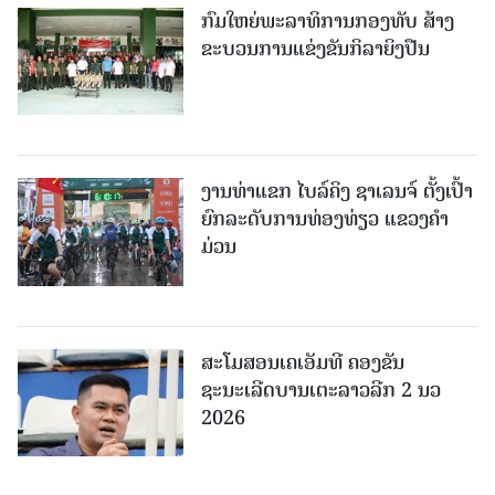
ກົມໃຫຍ່ພະລາທິການກອງທັບ ສ້າງ
ຂະບວນການແຂ່ງຂັນກິລາຍິງປືນ
ງານທ່າແຂກ ໄບລ໌ຄິງ ຊາເລນຈ໌ ຕັ້ງເປົ້າ
ຍົກລະດັບການທ່ອງທ່ຽວ ແຂວງຄໍາ
ມ່ວນ
ສະໂມສອນເຄເອັມທີ ຄອງຂັນ
ຊະນະເລີດບານເຕະລາວລີກ 2 ນວ
2026