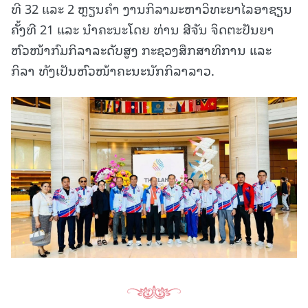
ທີ 32 ແລະ 2 ຫຼຽນຄຳ ງານກິລາມະຫາວິທະຍາໄລອາຊຽນ
ຄັ້ງທີ 21 ແລະ ນຳຄະນະໂດຍ ທ່ານ ສີຈັນ ຈິດຕະປັນຍາ
ຫົວໜ້າກົມກິລາລະດັບສູງ ກະຊວງສຶກສາທິການ ແລະ
ກິລາ ທັງເປັນຫົວໜ້າຄະນະນັກກິລາລາວ.