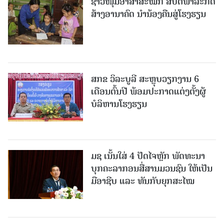
ຊາວໜຸ່ມອາສາສະໝັກ ສືບຕໍ່ພາລະກິດ
ສ້າງອານາຄົດ ນໍານ້ອງຄືນສູ່ໂຮງຮຽນ
ສກຂ ວິລະບູລີ ສະຫຼຸບວຽກງານ 6
ເດືອນຕົ້ນປີ ພ້ອມປະກາດແຕ່ງຕັ້ງຜູ້
ບໍລິຫານໂຮງຮຽນ
ມຊ ເນັ້ນໃສ່ 4 ປັດໄຈຫຼັກ ພັດທະນາ
ບຸກຄະລາກອນສື່ສານມວນຊົນ ໃຫ້ເປັນ
ມືອາຊີບ ແລະ ທັນກັບຍຸກສະໄໝ