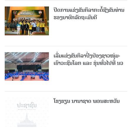
ປິດການແຂ່ງຂັນກິລາກະຕໍ້ຊີງຂັນທ່ານ
ຮອງນາຍົກລັດຖະມົນຕີ
ເລີ່ມແຂ່ງຂັນກິລາປິ່ງປ່ອງຊາວໜຸ່ມ-
ເຍົາວະຊົນໂລກ ແລະ ຮຸ່ນທົ່ວໄປທີ່ ນວ
ໂຮງຮຽນ ນານາຊາດ ພອນສະຫວັນ