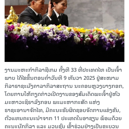
ງານມະຫະກຳກິລາຊີເກມ ຄັ້ງທີ 33 ທີ່ປະເທດໄທ ເປັນເຈົ້າ
ພາບ ໄດ້ໄຂຂຶ້ນຕອນຄໍ່າວັນທີ 9 ທັນວາ 2025 ຢູ່ສະໜາມ
ກິລາຣາຊະມັງຄາລາກິລາສະຖານ ນະຄອນຫຼວງບາງກອກ,
ໂດຍການໃຫ້ກຽດກ່າວເປີດງານຂອງສົມເດັດພະເຈົ້າຢູ່ຫົວ
ມະຫາວະຊິຣາລົງກອນ ພະມະຫາກະສັດ ແຫ່ງ
ຣາຊະອານາຈັກໄທ, ມີຄະນະຮັບຜິດຊອບຈັດການແຂ່ງຂັນ,
ຕົວແທນຄະນະນຳຈາກ 11 ປະເທດໃນອາຊຽນ ພ້ອມດ້ວຍ
ຄະນະນັກກິລາ ແລະ ມວນຊົນ ເຂົ້າຮ່ວມຢ່າງເປັນຂະບວນ