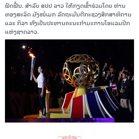
ຟົດຟື້ນ. ສຳລັບ ສປປ ລາວ ໃຫ້ກຽດເຂົ້າຮ່ວມໂດຍ ທ່ານ
ທອງສະລິດ ມັງໜໍ່ເມກ ລັດຖະມົນຕີກະຊວງສຶກສາທິການ
ແລະ ກິລາ ທັງເປັນປະທານຄະນະກຳມະການໂອແລມປິກ
ແຫ່ງຊາດລາວ.