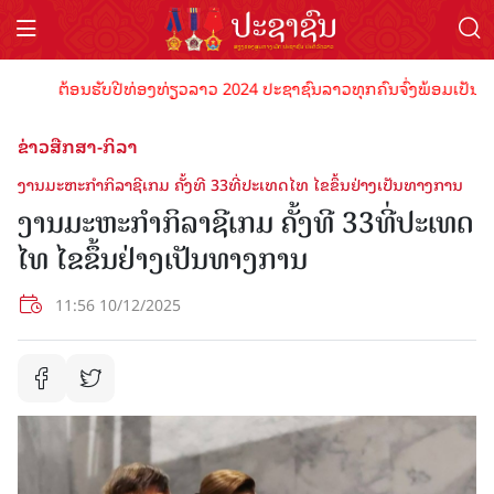
ຕ້ອນຮັບປີທ່ອງທ່ຽວລາວ 2024 ປະຊາຊົນລາວທຸກຄົນຈົ່ງພ້ອມເປັນເຈົ້າພາ
ຂ່າວສືກສາ-ກິລາ
ງານມະຫະກຳກິລາຊີເກມ ຄັ້ງທີ 33ທີ່ປະເທດໄທ ໄຂຂຶ້ນຢ່າງເປັນທາງການ
ງານມະຫະກຳກິລາຊີເກມ ຄັ້ງທີ 33ທີ່ປະເທດ
ໄທ ໄຂຂຶ້ນຢ່າງເປັນທາງການ
11:56 10/12/2025