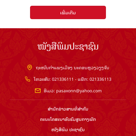
ເພີ່ມເຕີມ
ໜັງສືພິມປະຊາຊົນ
ຖະໜົນກຳແພງເມືອງ ນະຄອນຫຼວງວຽງຈັນ
ໂທລະສັບ: 021336111 - ແຟັກ: 021336113
ອີເມວ:
pasaxonn@yahoo.com
ສຳ​ນັກ​ຂ່າວ​ສານ​ທີ່​ສຳ​ຄັນ​
ຄະນະໂຄສະນາອົບຮົມ​ສູນ​ກາງ​ພັກ
ໜັງສືພິມ ປະ​ຊາ​ຊົນ