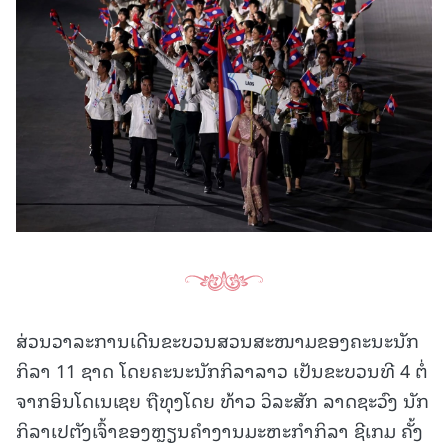
ສ່ວນວາລະການເດີນຂະບວນສວນສະໜາມຂອງຄະນະນັກ
ກິລາ 11 ຊາດ ໂດຍຄະນະນັກກິລາລາວ ເປັນຂະບວນທີ 4 ຕໍ່
ຈາກອິນໂດເນເຊຍ ຖືທຸງໂດຍ ທ້າວ ວິລະສັກ ລາດຊະວົງ ນັກ
ກິລາເປຕັງເຈົ້າຂອງຫຼຽນຄຳງານມະຫະກຳກິລາ ຊີເກມ ຄັ້ງ