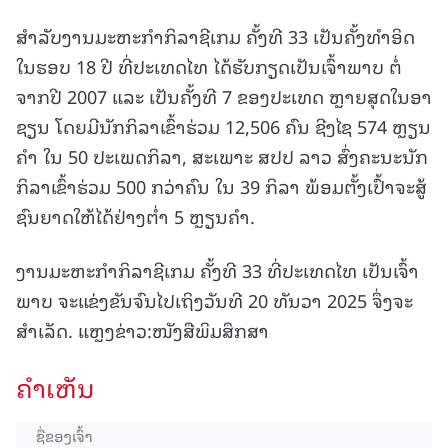
ສຳລັບງານມະຫະກຳກິລາຊີເກມ ຄັ້ງທີ 33 ເປັນຄັ້ງທຳອິດ
ໃນຮອບ 18 ປີ ທີ່ປະເທດໄທ ໄດ້ຮັບກຽດເປັນເຈົ້າພາບ ຕໍ່
ຈາກປີ 2007 ແລະ ເປັນຄັ້ງທີ 7 ຂອງປະເທດ ຫຼາຍສຸດໃນອາ
ຊຽນ ໂດຍມີນັກກິລາເຂົ້າຮ່ວມ 12,506 ຄົນ ຊີງໄຊ 574 ຫຼຽນ
ຄຳ ໃນ 50 ປະເພດກິລາ, ສະເພາະ ສປປ ລາວ ສົ່ງຄະນະນັກ
ກິລາເຂົ້າຮ່ວມ 500 ກວ່າຄົນ ໃນ 39 ກິລາ ພ້ອມຕັ້ງເປົ້າຈະສູ້
ຊົນຍາດໃຫ້ໄດ້ຢ່າງຕໍ່າ 5 ຫຼຽນຄຳ.
ງານມະຫະກຳກິລາຊີເກມ ຄັ້ງທີ 33 ທີ່ປະເທດໄທ ເປັນເຈົ້າ
ພາບ ຈະແຂ່ງຂັນຈົນໄປເຖິງວັນທີ 20 ທັນວາ 2025 ຈຶ່ງຈະ
ສຳເລັດ. ແຫຼງຂ່າວ:ໜັງສືພິມສຶກສາ
ຄໍາເຫັນ