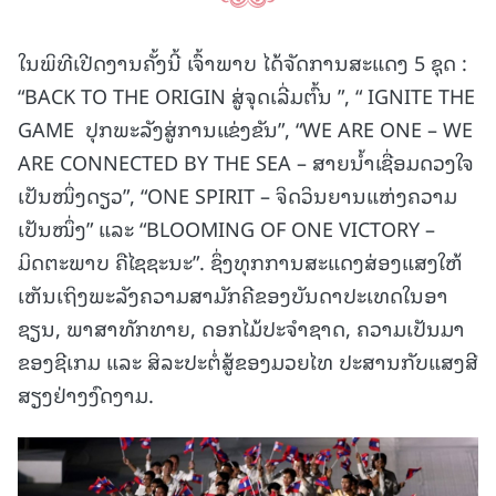
ໃນພິທີເປີດງານຄັ້ງນີ້ ເຈົ້າພາບ ໄດ້ຈັດການສະແດງ 5 ຊຸດ :
“BACK TO THE ORIGIN ສູ່ຈຸດເລີ່ມຕົ້ນ ”, “ IGNITE THE
GAME ປຸກພະລັງສູ່ການແຂ່ງຂັນ”, “WE ARE ONE – WE
ARE CONNECTED BY THE SEA – ສາຍນໍ້າເຊື່ອມດວງໃຈ
ເປັນໜຶ່ງດຽວ”, “ONE SPIRIT – ຈິດວິນຍານແຫ່ງຄວາມ
ເປັນໜຶ່ງ” ແລະ “BLOOMING OF ONE VICTORY –
ມິດຕະພາບ ຄືໄຊຊະນະ”. ຊຶ່ງທຸກການສະແດງສ່ອງແສງໃຫ້
ເຫັນເຖິງພະລັງຄວາມສາມັກຄີຂອງບັນດາປະເທດໃນອາ
ຊຽນ, ພາສາທັກທາຍ, ດອກໄມ້ປະຈຳຊາດ, ຄວາມເປັນມາ
ຂອງຊີເກມ ແລະ ສິລະປະຕໍ່ສູ້ຂອງມວຍໄທ ປະສານກັບແສງສີ
ສຽງຢ່າງງົດງາມ.