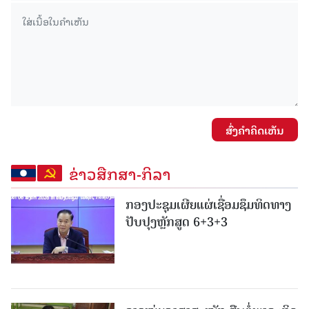
ສົ່ງຄໍາຄິດເຫັນ
ຂ່າວສືກສາ-ກິລາ
ກອງປະຊຸມເຜີຍແຜ່ເຊື່ອມຊຶມທິດທາງ
ປັບປຸງຫຼັກສູດ 6+3+3