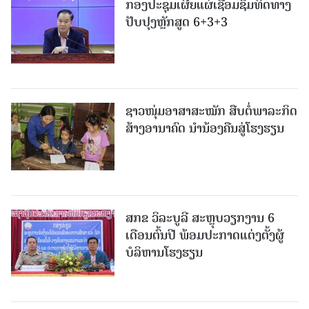
ກອງປະຊຸມເຜີຍແຜ່ເຊື່ອມຊຶມທິດທາງ
ປັບປຸງຫຼັກສູດ 6+3+3
ຊາວໜຸ່ມອາສາສະໝັກ ສືບຕໍ່ພາລະກິດ
ສ້າງອານາຄົດ ນໍານ້ອງຄືນສູ່ໂຮງຮຽນ
ສກຂ ວິລະບູລີ ສະຫຼຸບວຽກງານ 6
ເດືອນຕົ້ນປີ ພ້ອມປະກາດແຕ່ງຕັ້ງຜູ້
ບໍລິຫານໂຮງຮຽນ