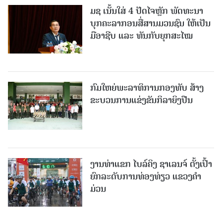
ມຊ ເນັ້ນໃສ່ 4 ປັດໄຈຫຼັກ ພັດທະນາ
ບຸກຄະລາກອນສື່ສານມວນຊົນ ໃຫ້ເປັນ
ມືອາຊີບ ແລະ ທັນກັບຍຸກສະໄໝ
ກົມໃຫຍ່ພະລາທິການກອງທັບ ສ້າງ
ຂະບວນການແຂ່ງຂັນກິລາຍິງປືນ
ງານທ່າແຂກ ໄບລ໌ຄິງ ຊາເລນຈ໌ ຕັ້ງເປົ້າ
ຍົກລະດັບການທ່ອງທ່ຽວ ແຂວງຄໍາ
ມ່ວນ