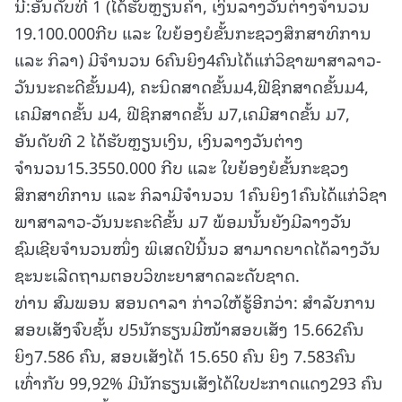
ນີ້:ອັນດັບທີ 1 (ໄດ້ຮັບຫຼຽນຄຳ, ເງິນລາງວັນຕ່າງຈຳນວນ
19.100.000ກີບ ແລະ ໃບຍ້ອງຍໍຂັ້ນກະຊວງສຶກສາທິການ
ແລະ ກິລາ) ມີຈຳນວນ 6ຄົນຍິງ4ຄົນໄດ້ແກ່ວິຊາພາສາລາວ-
ວັນນະຄະດີຂັ້ນມ4), ຄະນິດສາດຂັ້ນມ4,ຟີຊິກສາດຂັ້ນມ4,
ເຄມີສາດຂັ້ນ ມ4, ຟີຊິກສາດຂັ້ນ ມ7,ເຄມີສາດຂັ້ນ ມ7,
ອັນດັບທີ 2 ໄດ້ຮັບຫຼຽນເງິນ, ເງິນລາງວັນຕ່າງ
ຈຳນວນ15.3550.000 ກີບ ແລະ ໃບຍ້ອງຍໍຂັ້ນກະຊວງ
ສຶກສາທິການ ແລະ ກິລາມີຈຳນວນ 1ຄົນຍິງ1ຄົນໄດ້ແກ່ວິຊາ
ພາສາລາວ-ວັນນະຄະດີຂັ້ນ ມ7 ພ້ອມນັ້ນຍັງມີລາງວັນ
ຊົມເຊີຍຈຳນວນໜຶ່ງ ພິເສດປີນີ້ນວ ສາມາດຍາດໄດ້ລາງວັນ
ຊະນະເລີດຖາມຕອບວິທະຍາສາດລະດັບຊາດ.
ທ່ານ ສົມພອນ ສອນດາລາ ກ່າວໃຫ້ຮູ້ອີກວ່າ: ສຳລັບການ
ສອບເສັງຈົບຊັ້ນ ປ5ນັກຮຽນມີໜ້າສອບເສັງ 15.662ຄົນ
ຍິງ7.586 ຄົນ, ສອບເສັງໄດ້ 15.650 ຄົນ ຍິງ 7.583ຄົນ
ເທົ່າກັບ 99,92% ມີນັກຮຽນເສັງໄດ້ໃບປະກາດແດງ293 ຄົນ