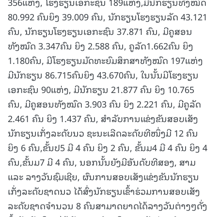
356ແຫ່ງ, ໂຮງຮຽນເອກະຊົນ 189ແຫ່ງ,ມີນັກຮຽນທັງໝົດ
80.992 ຄົນຍິງ 39.009 ຄົນ, ນັກຮຽນໂຮງຮຽນລັດ 43.121
ຄົນ, ນັກຮຽນໂຮງຮຽນເອກະຊົນ 37.871 ຄົນ, ມີຄູສອນ
ທັງໝົດ 3.347ຄົນ ຍິງ 2.588 ຄົນ, ຄູລັດ1.662ຄົນ ຍິງ
1.180ຄົນ, ມີໂຮງຮຽນມັດທະຍົມສຶກສາທັງໝົດ 197ແຫ່ງ
ມີນັກຮຽນ 86.715ຄົນຍິງ 43.670ຄົນ, ໃນນັ້ນມີໂຮງຮຽນ
ເອກະຊົນ 90ແຫ່ງ, ມີນັກຮຽນ 21.877 ຄົນ ຍິງ 10.765
ຄົນ, ມີຄູສອນທັງໝົດ 3.903 ຄົນ ຍິງ 2.221 ຄົນ, ມີຄູລັດ
2.461 ຄົນ ຍິງ 1.437 ຄົນ, ສຳລັບການແຂ່ງຂັນສອບເສັງ
ນັກຮຽນເກັ່ງລະດັບນວ ຊະນະເລີດລະດັບທີໜຶ່ງມີ 12 ຄົນ
ຍິງ 6 ຄົນ,ຂັ້ນປ5 ມີ 4 ຄົນ ຍິງ 2 ຄົນ, ຂັ້ນມ4 ມີ 4 ຄົນ ຍິງ 4
ຄົນ,ຂັ້ນມ7 ມີ 4 ຄົນ, ນອກນັ້ນຍັງມີອັນດັບທີສອງ, ສາມ
ແລະ ລາງວັນຊົມເຊີຍ, ຜົນການສອບເສັງແຂ່ງຂັນນັກຮຽນ
ເກັ່ງລະດັບຊາດນວ ໄດ້ສົ່ງນັກຮຽນເຂົ້າຮ່ວມການສອບເສັງ
ລະດັບຊາດຈຳນວນ 8 ຄົນສາມາດຍາດໄດ້ລາງວັນຕ່າງໆດັ່ງ