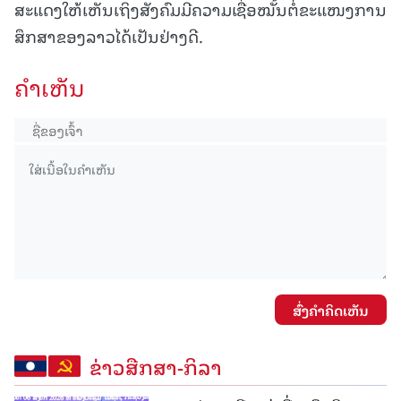
ສະແດງໃຫ້ເຫັນເຖິງສັງຄົມມີຄວາມເຊື່ອໝັ້ນຕໍ່ຂະແໜງການ
ສຶກສາຂອງລາວໄດ້ເປັນຢ່າງດີ.
ຄໍາເຫັນ
ສົ່ງຄໍາຄິດເຫັນ
ຂ່າວສືກສາ-ກິລາ