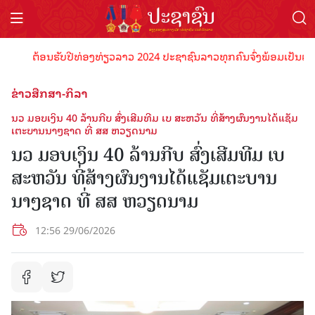
ຕ້ອນຮັບປີທ່ອງທ່ຽວລາວ 2024 ປະຊາຊົນລາວທຸກຄົນຈົ່ງພ້ອມເປັນເຈົ້າພາບທ
ຂ່າວສືກສາ-ກິລາ
ນວ ມອບເງິນ 40 ລ້ານກີບ ສົ່ງເສີມທີມ ເບ ສະຫວັນ ທີ່ສ້າງຜົນງານໄດ້ແຊັມ
ເຕະບານນາໆຊາດ ທີ່ ສສ ຫວຽດນາມ
ນວ ມອບເງິນ 40 ລ້ານກີບ ສົ່ງເສີມທີມ ເບ
ສະຫວັນ ທີ່ສ້າງຜົນງານໄດ້ແຊັມເຕະບານ
ນາໆຊາດ ທີ່ ສສ ຫວຽດນາມ
12:56 29/06/2026