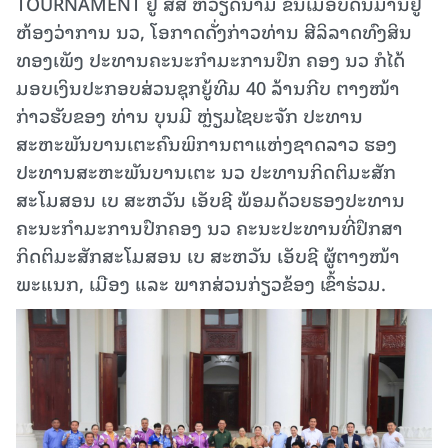
TOURNAMENT ຢູ່ ສສ ຫວຽດນາມ ຂຶ້ນເມື່ອບໍ່ດົນມານີ້ຢູ່
ຫ້ອງວ່າການ ນວ, ໂອກາດດັ່ງກ່າວທ່ານ ສີລິລາດທົງສິນ
ທອງເພັງ ປະທານຄະນະກໍາມະການປົກ ຄອງ ນວ ກໍໄດ້
ມອບເງິນປະກອບສ່ວນຊຸກຍູ້ທີມ 40 ລ້ານກີບ ຕາງໜ້າ
ກ່າວຮັບຂອງ ທ່ານ ບຸນມີ ຫຼ່ຽມໄຊຍະຈັກ ປະທານ
ສະຫະພັນບານເຕະຄົນພິການຕາແຫ່ງຊາດລາວ ຮອງ
ປະທານສະຫະພັນບານເຕະ ນວ ປະທານກິດຕິມະສັກ
ສະໂມສອນ ເບ ສະຫວັນ ເອັບຊີ ພ້ອມດ້ວຍຮອງປະທານ
ຄະນະກໍາມະການປົກຄອງ ນວ ຄະນະປະທານທີ່ປຶກສາ
ກິດຕິມະສັກສະໂມສອນ ເບ ສະຫວັນ ເອັບຊີ ຜູ້ຕາງໜ້າ
ພະແນກ, ເມືອງ ແລະ ພາກສ່ວນກ່ຽວຂ້ອງ ເຂົ້າຮ່ວມ.