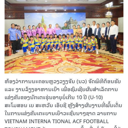
ຫ້ອງວ່າການນະຄອນຫຼວງວຽງຈັນ (ນວ) ຈັດພິທີຕ້ອນຮັບ
ແລະ ງານລ້ຽງອາຫານເບົາ ເພື່ອຊົມເຊີຍຜົນສໍາເລັດການ
ແຂ່ງຂັນຂອງນັກເຕະຮຸ່ນອາຍຸບໍ່ເກີນ 10 ປີ (U-10)
ສະໂມສອນ ເບ ສະຫວັນ ເອັບຊີ ຫຼັງສ້າງຜົນງານທີ່ພົ້ນເດັ່ນ
ໃນການແຂ່ງຂັນເຕະບານເຍົາວະຊົນນາໆຊາດ ລາຍການ
VIETNAM INTERNA TIONAL ACF FOOTBALL