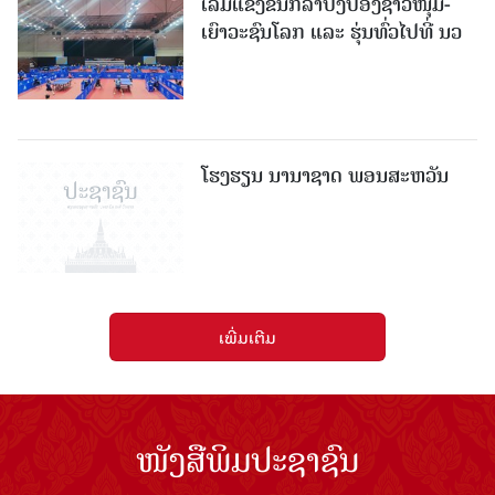
ເລີ່ມແຂ່ງຂັນກິລາປິ່ງປ່ອງຊາວໜຸ່ມ-
ເຍົາວະຊົນໂລກ ແລະ ຮຸ່ນທົ່ວໄປທີ່ ນວ
ໂຮງຮຽນ ນານາຊາດ ພອນສະຫວັນ
ເພີ່ມເຕີມ
ໜັງສືພິມປະຊາຊົນ