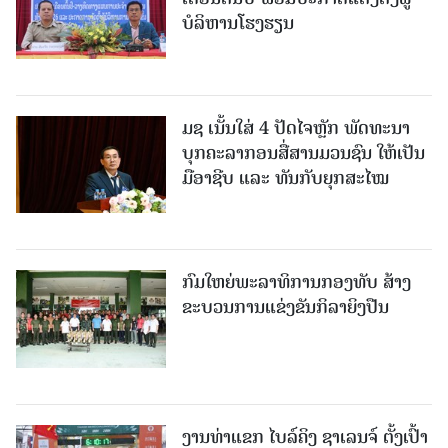
ບໍລິຫານໂຮງຮຽນ
ມຊ ເນັ້ນໃສ່ 4 ປັດໄຈຫຼັກ ພັດທະນາ
ບຸກຄະລາກອນສື່ສານມວນຊົນ ໃຫ້ເປັນ
ມືອາຊີບ ແລະ ທັນກັບຍຸກສະໄໝ
ກົມໃຫຍ່ພະລາທິການກອງທັບ ສ້າງ
ຂະບວນການແຂ່ງຂັນກິລາຍິງປືນ
ງານທ່າແຂກ ໄບລ໌ຄິງ ຊາເລນຈ໌ ຕັ້ງເປົ້າ