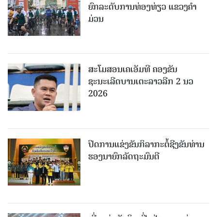
ຍົກລະດັບການທ່ອງທ່ຽວ ແຂວງຄໍາ
ມ່ວນ
ສະໂມສອນເຄເອັມທີ ຄອງຂັນ
ຊະນະເລີດບານເຕະລາວລີກ 2 ນວ
2026
ປິດການແຂ່ງຂັນກິລາກະຕໍ້ຊີງຂັນທ່ານ
ຮອງນາຍົກລັດຖະມົນຕີ