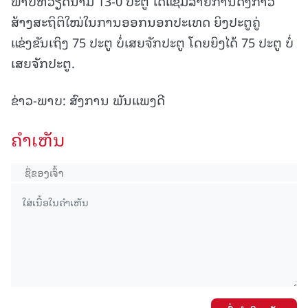
ພາບຫວຽດນາມ 13-0 ປະຕູ ໄດ້ແຊັມລາຍການດັ່ງກ່າວ
ສ້າງສະຖິຕິໃໝ່ໃນການອອກນອກປະເທດ ຍິງປະຕູຄູ່
ແຂ່ງຂັນເຖິງ 75 ປະຕູ ບໍ່ເສຍຈັກປະຕູ ໂດຍຍິງໄດ້ 75 ປະຕູ ບໍ່
ເສຍຈັກປະຕູ.
ຂ່າວ-ພາບ: ສົງການ ພັນແພງດີ
ຄໍາເຫັນ