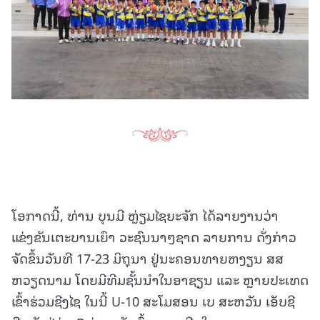
ໂອກາດນີ້, ທ່ານ ບຸນມີ ຫຼ່ຽມໄຊຍະຈັກ ໄດ້ລາຍງານວ່າ
ແຂ່ງຂັນເຕະບານເຍົາ ວະຊົນນາໆຊາດ ລາຍການ ດັ່ງກ່າວ
ຈັດຂຶ້ນວັນທີ 17-23 ມິຖຸນາ ຢູ່ນະຄອນທາຍຫງຽນ ສສ
ຫວຽດນາມ ໂດຍມີທີມຊັ້ນນໍາໃນອາຊຽນ ແລະ ຫຼາຍປະເທດ
ເຂົ້າຮ່ວມຊີງໄຊ ໃນນີ້ U-10 ສະໂມສອນ ເບ ສະຫວັນ ເອັບຊີ