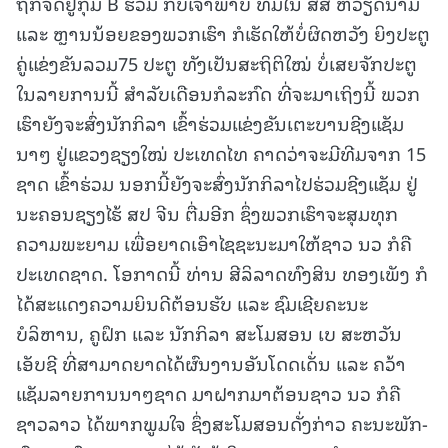
ຖືກຈັດຢູ່ກຸ່ມ B ຮ່ວມ ກັບເຈົ້າພາບ ທີມໃນ ສສ ຫວຽດນາມ
ແລະ ຫຼານນ້ອຍຂອງພວກເຮົາ ກໍເຮັດໃຫ້ບໍ່ຜິດຫວັງ ຍິງປະຕູ
ຄູ່ແຂ່ງຂັນລວມ75 ປະຕູ ທັງເປັນສະຖິຕິໃໝ່ ບໍ່ເສຍຈັກປະຕູ
ໃນລາຍການນີ້ ສໍາລັບເດືອນກໍລະກົດ ທີ່ຈະມາເຖິງນີ້ ພວກ
ເຮົາຍັງຈະສົ່ງນັກກິລາ ເຂົ້າຮ່ວມແຂ່ງຂັນເຕະບານຊີງແຊັມ
ນາໆ ຢູ່ແຂວງຊຽງໃໝ່ ປະເທດໄທ ຄາດວ່າຈະມີທີມຈາກ 15
ຊາດ ເຂົ້າຮ່ວມ ນອກນີ້ຍັງຈະສົ່ງນັກກິລາໄປຮ່ວມຊີງແຊັມ ຢູ່
ນະຄອນຊຽງໄຮ້ ສປ ຈີນ ຕື່ມອີກ ຊຶ່ງພວກເຮົາຈະສຸມທຸກ
ຄວາມພະຍາມ ເພື່ອຍາດເອົາໄຊຊະນະມາໃຫ້ຊາວ ນວ ກໍຄື
ປະເທດຊາດ. ໂອກາດນີ້ ທ່ານ ສີລິລາດທົງສິນ ທອງເພັງ ກໍ
ໄດ້ສະແດງຄວາມຍິນດີຕ້ອນຮັບ ແລະ ຊົມເຊີຍຄະນະ
ບໍລິຫານ, ຄູຝຶກ ແລະ ນັກກິລາ ສະໂມສອນ ເບ ສະຫວັນ
ເອັບຊີ ທີ່ສາມາດຍາດໄດ້ຜົນງານອັນໂດດເດັ່ນ ແລະ ຄວ້າ
ແຊັມລາຍການນາໆຊາດ ມາຝາກມາຕ້ອນຊາວ ນວ ກໍຄື
ຊາວລາວ ໄດ້ພາກພູມໃຈ ຊຶ່ງສະໂມສອນດັ່ງກ່າວ ຄະນະພັກ-