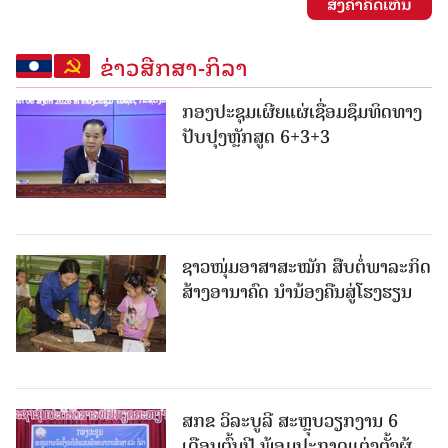
ສົ່ງຄໍາຄິດເຫັນ
ຂ່າວສືກສາ-ກິລາ
ກອງປະຊຸມເຜີຍແຜ່ເຊື່ອມຊຶມທິດທາງ
ປັບປຸງຫຼັກສູດ 6+3+3
ຊາວໜຸ່ມອາສາສະໝັກ ສືບຕໍ່ພາລະກິດ
ສ້າງອານາຄົດ ນໍານ້ອງຄືນສູ່ໂຮງຮຽນ
ສກຂ ວິລະບູລີ ສະຫຼຸບວຽກງານ 6
ເດືອນຕົ້ນປີ ພ້ອມປະກາດແຕ່ງຕັ້ງຜູ້