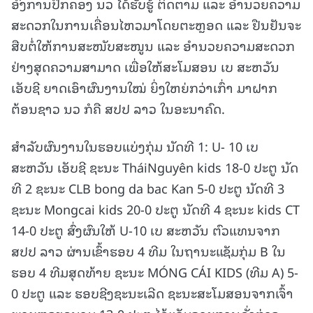
ອົງການປົກຄອງ ນວ ໄດ້ຮັບຮູ້ ຕິດຕາມ ແລະ ອໍານວຍຄວາມ
ສະດວກໃນການເຄື່ອນໄຫວມາໂດຍຕະຫຼອດ ແລະ ຢືນຢັນຈະ
ສືບຕໍ່ໃຫ້ການສະໜັບສະໜູນ ແລະ ອໍານວຍຄວາມສະດວກ
ຢ່າງສຸດຄວາມສາມາດ ເພື່ອໃຫ້ສະໂມສອນ ເບ ສະຫວັນ
ເອັບຊີ ຍາດເອົາຜົນງານໃໝ່ ຍິ່ງໃຫຍ່ກວ່າເກົ່າ ມາຝາກ
ຕ້ອນຊາວ ນວ ກໍຄື ສປປ ລາວ ໃນອະນາຄົດ.
ສຳລັບຜົນງານໃນຮອບແບ່ງກຸ່ມ ນັດທີ 1: U- 10 ເບ
ສະຫວັນ ເອັບຊີ ຊະນະ TháiNguyên kids 18-0 ປະຕູ ນັດ
ທີ 2 ຊະນະ CLB bong da bac Kan 5-0 ປະຕູ ນັດທີ 3
ຊະນະ Mongcai kids 20-0 ປະຕູ ນັດທີ 4 ຊະນະ kids CT
14-0 ປະຕູ ສົ່ງຜົນໃຫ້ U-10 ເບ ສະຫວັນ ຕົວແທນຈາກ
ສປປ ລາວ ຜ່ານເຂົ້າຮອບ 4 ທີມ ໃນຖານະແຊັມກຸ່ມ B ໃນ
ຮອບ 4 ທີມສຸດທ້າຍ ຊະນະ MÓNG CÁI KIDS (ທີມ A) 5-
0 ປະຕູ ແລະ ຮອບຊີງຊະນະເລີດ ຊະນະສະໂມສອນຈາກເຈົ້າ