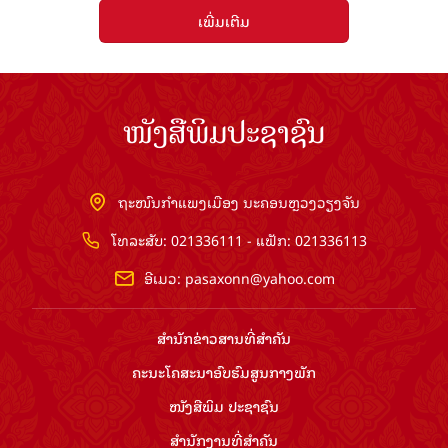
ເພີ່ມເຕີມ
ໜັງສືພິມປະຊາຊົນ
ຖະໜົນກຳແພງເມືອງ ນະຄອນຫຼວງວຽງຈັນ
ໂທລະສັບ: 021336111 - ແຟັກ: 021336113
ອີເມວ:
pasaxonn@yahoo.com
ສຳ​ນັກ​ຂ່າວ​ສານ​ທີ່​ສຳ​ຄັນ​
ຄະນະໂຄສະນາອົບຮົມ​ສູນ​ກາງ​ພັກ
ໜັງສືພິມ ປະ​ຊາ​ຊົນ
ສຳ​ນັກ​ງານ​ທີ່​ສຳ​ຄັນ