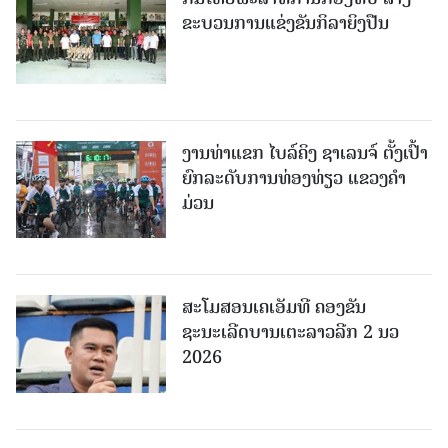
ຂະບວນການແຂ່ງຂັນກິລາຍິງປືນ
ງານທ່າແຂກ ໄບລ໌ຄິງ ຊາເລນຈ໌ ຕັ້ງເປົ້າ
ຍົກລະດັບການທ່ອງທ່ຽວ ແຂວງຄໍາ
ມ່ວນ
ສະໂມສອນເຄເອັມທີ ຄອງຂັນ
ຊະນະເລີດບານເຕະລາວລີກ 2 ນວ
2026