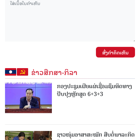
ສົ່ງຄໍາຄິດເຫັນ
ຂ່າວສືກສາ-ກິລາ
ກອງປະຊຸມເຜີຍແຜ່ເຊື່ອມຊຶມທິດທາງ
ປັບປຸງຫຼັກສູດ 6+3+3
ຊາວໜຸ່ມອາສາສະໝັກ ສືບຕໍ່ພາລະກິດ