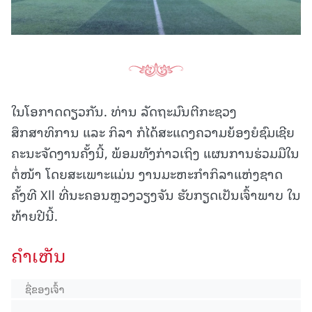
ໃນໂອກາດດຽວກັນ. ທ່ານ ລັດຖະມົນຕີກະຊວງ
ສຶກສາທິການ ແລະ ກິລາ ກໍໄດ້ສະແດງຄວາມຍ້ອງຍໍຊົມເຊີຍ
ຄະນະຈັດງານຄັ້ງນີ້, ພ້ອມທັງກ່າວເຖິງ ແຜນການຮ່ວມມືໃນ
ຕໍ່ໜ້າ ໂດຍສະເພາະແມ່ນ ງານມະຫະກຳກິລາແຫ່ງຊາດ
ຄັ້ງທີ Xll ທີ່ນະຄອນຫຼວງວຽງຈັນ ຮັບກຽດເປັນເຈົ້າພາບ ໃນ
ທ້າຍປີນີ້.
ຄໍາເຫັນ