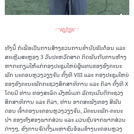
ທັງນີ້ ກໍເພື່ອເປັນການສ້າງຂວນການຂໍ່ານັບຮັບຕ້ອນ ແລະ
ສະເຫຼີມສະຫຼອງ 3 ວັນປະຫວັດສາດ ຕິດພັນກັບການຫ້າງ
ຫາກະກຽມໃຫ້ແກ່ກອງປະຊຸມໃຫຍ່ຜູ້ແທນຂອງອົງຄະນະ
ພັກ ນະຄອນຫຼວງວຽງຈັນ ຄັ້ງທີ VIII ແລະ ກອງປະຊຸມໃຫຍ່
ຂອງອົງຄະນະພັກກະຊວງສຶກສາທິການ ແລະ ກິລາ ຄັ້ງທີ X
ໂດຍມີ ທ່ານ ທອງສະລິດ ມັງໜໍ່ເມກ ລັດຖະມົນຕີກະຊວງ
ສຶກສາທິການ ແລະ ກິລາ, ທ່ານ ອາດສະພັງທອງ ສີພັນ
ດອນ ເຈົ້າຄອງນະຄອນຫຼວງວຽງຈັນ, ມີຄະນະພັກ-ຄະນະ
ນໍາ ຂອງທັງສອງພາກສ່ວນ ແລະ ມວນຊົນຈາກພາກສ່ວນ
ຕ່າງໆ, ອົງການຈັດຕັ້ງມະຫາຊົນອ້ອມຂ້າງນະຄອນຫຼວງ