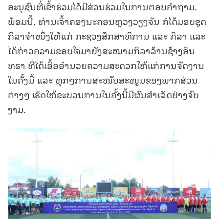
ອະນຸຊົນທີ່ເຂົ້າຮ່ວມໄດ້ມີສ່ວນຮ່ວມໃນການຕອບຄໍາຖາມ.
ພ້ອມນີ້, ທ່ານເຈົ້າຄອງນະຄອນຫຼວງວຽງຈັນ ກໍໄດ້ມອບຊຸດ
ກິລາຈໍາໜຶ່ງໃຫ້ແກ່ ກະຊວງສຶກສາທິການ ແລະ ກິລາ ແລະ
ໄດ້ກ່າວຄວາມຂອບໃຈມາຍັງສະໜາມກິລາລ້ານຊ້າງອິນ
ທຣາ ທີ່ໄດ້ເອື້ອອໍານວຍຄວາມສະດວກໃຫ້ແກ່ການຈັດງານ
ໃນຄັ້ງນີ້ ແລະ ທຸກໆການສະໜັບສະໜູນຂອງພາກສ່ວນ
ຕ່າງໆ ເຮັດໃຫ້ຂະບວນການໃນຄັ້ງນີ້ມີຜົນສໍາເລັດຢ່າງຈົບ
ງາມ.