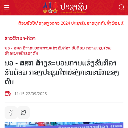
ຕ້ອນຮັບປີທ່ອງທ່ຽວລາວ 2024 ປະຊາຊົນລາວທຸກຄົນຈົ່ງພ້ອມເປັນເຈົ້າພາ
ຂ່າວສືກສາ-ກິລາ
ນວ - ສສກ ສ້າງຂະບວນການແຂ່ງຂັນກິລາ ຮັບຕ້ອນ ກອງປະຊຸມໃຫຍ່
ອົງຄະນະພັກຂອງຕົນ
ນວ - ສສກ ສ້າງຂະບວນການແຂ່ງຂັນກິລາ
ຮັບຕ້ອນ ກອງປະຊຸມໃຫຍ່ອົງຄະນະພັກຂອງ
ຕົນ
11:15 22/09/2025