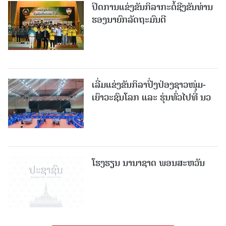
ປິດການແຂ່ງຂັນກິລາກະຕໍ້ຊີງຂັນທ່ານ
ຮອງນາຍົກລັດຖະມົນຕີ
ເລີ່ມແຂ່ງຂັນກິລາປິ່ງປ່ອງຊາວໜຸ່ມ-
ເຍົາວະຊົນໂລກ ແລະ ຮຸ່ນທົ່ວໄປທີ່ ນວ
ໂຮງຮຽນ ນານາຊາດ ພອນສະຫວັນ