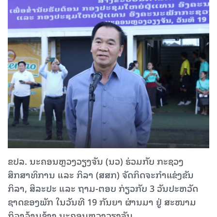
ຂປລ. ນະຄອນຫຼວງວຽງຈັນ (ນວ) ຮ່ວມກັບ ກະຊວງ
ສຶກສາທິການ ແລະ ກິລາ (ສສກ) ຈັດກິດຈະກໍາແຂ່ງຂັນ
ກິລາ, ສິລະປະ ແລະ ຖາມ-ຕອບ ກ່ຽວກັບ 3 ວັນປະຫວັດ
ຊາດຂອງພັກ ໃນວັນທີ 19 ກັນຍາ ຜ່ານມາ ຢູ່ ສະໜາມ
ກິລາລ້ານຊ້າງ ນະຄອນຫຼວງວຽງຈັນ.