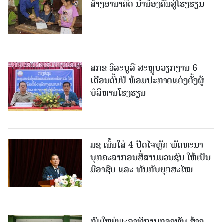
ສ້າງອານາຄົດ ນໍານ້ອງຄືນສູ່ໂຮງຮຽນ
ສກຂ ວິລະບູລີ ສະຫຼຸບວຽກງານ 6
ເດືອນຕົ້ນປີ ພ້ອມປະກາດແຕ່ງຕັ້ງຜູ້
ບໍລິຫານໂຮງຮຽນ
ມຊ ເນັ້ນໃສ່ 4 ປັດໄຈຫຼັກ ພັດທະນາ
ບຸກຄະລາກອນສື່ສານມວນຊົນ ໃຫ້ເປັນ
ມືອາຊີບ ແລະ ທັນກັບຍຸກສະໄໝ
ກົມໃຫຍ່ພະລາທິການກອງທັບ ສ້າງ