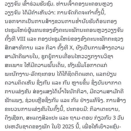
ວຽງຈັນ ເຂົ້າຮ່ວມຮັບຊົມ. ທ່ານເຈົ້າຄອງນະຄອນຫຼວງ
ວຽງຈັນ ໄດ້ມີຄໍາເຫັນວ່າ: ການຈັດກິດຈະກໍາຄັ້ງນີ້,
ນອກຈາກເປັນການສ້າງຂວນການຂໍ່ານັບຮັບຕ້ອນກອງ
ປະຊຸມໃຫຍ່ຜູ້ແທນຂອງອົງຄະນະພັກນະຄອນຫຼວງວຽງຈັນ
ຄັ້ງທີ VIII ແລະ ກອງປະຊຸມໃຫຍ່ຂອງອົງຄະນະພັກກະຊວງ
ສຶກສາທິການ ແລະ ກິລາ ຄັ້ງທີ X, ຍັງເປັນການສ້າງຄວາມ
ສາມັກຄີພາຍໃນ, ຊຸກຍູ້ການເຄື່ອນໄຫວວຽກງານວິຊາ
ສະເພາະ ໃຫ້ມີຄວາມພົ້ນເດັ່ນ, ທັງເພີ່ມໂອກາດແກ່
ພະນັກງານ-ລັດຖະກອນ ໄດ້ໃກ້ຊິດຕິດແທດ, ແລກປ່ຽນ
ຄວາມຄິດເຫັນ ຊຶ່ງກັນ ແລະ ກັນ ຫຼາຍຂຶ້ນ ຊຶ່ງບັນຍາກາດ
ການແຂ່ງຂັນ ສ່ອງແສງໄດ້ນໍ້າໃຈນັກກິລາ, ມີຄວາມສາມັກຄີ
ຮັກແພງ, ຊ່ວຍເຫຼືອຊຶ່ງກັນ ແລະ ກັນ ຢ່າງແທ້ຈິງ. ການສ້າງ
ຂະບວນການແຂ່ງຂັນໃນຄັ້ງນີ້, ປະກອບມີ: ກິລາເຕະບານ,
ດຶງເຊືອກ, ສະແດງສິລະປະ ແລະ ຖາມ-ຕອບ ກ່ຽວກັບ 3 ວັນ
ປະຫວັນຊາດຂອງພັກ ໃນປີ 2025 ນີ້, ເພື່ອໃຫ້ເຍົາວະຊົນ-