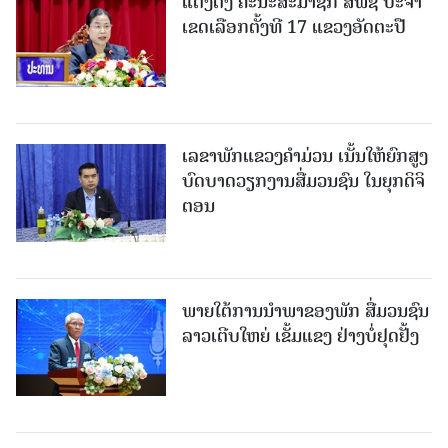
ແຕ່ງຕັ້ງ ຄະນະສະມາຊິກ ສພຊ ປະຈຳ
ເຂດເລືອກຕັ້ງທີ 17 ແຂວງອັດຕະປື
ເລຂາພັກແຂວງຄໍາມ່ວນ ເນັ້ນໃຫ້ຍົກສູງ
ບົດບາດວຽກງານສື່ມວນຊົນ ໃນຍຸກດິຈິ
ຕອນ
ພາຍໃຕ້ການນໍາພາຂອງພັກ ສື່ມວນຊົນ
ລາວເຕີບໃຫຍ່ ເຂັ້ມແຂງ ຢ່າງບໍ່ຢຸດຢັ້ງ