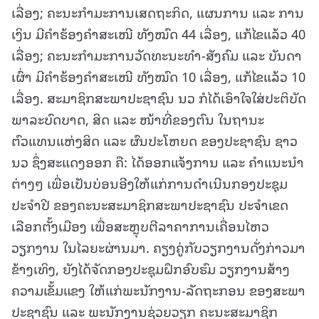
ເລື່ອງ; ຄະນະກຳມະການເສດຖະກິດ, ແຜນການ ແລະ ການ
ເງິນ ມີຄໍາຮ້ອງຄໍາສະເໜີ ທັງໝົດ 44 ເລື່ອງ, ແກ້ໄຂແລ້ວ 40
ເລື່ອງ; ຄະນະກຳມະການວັດທະນະທຳ-ສັງຄົມ ແລະ ບັນດາ
ເຜົ່າ ມີຄໍາຮ້ອງຄໍາສະເໜີ ທັງໝົດ 10 ເລື່ອງ, ແກ້ໄຂແລ້ວ 10
ເລື່ອງ. ສະມາຊິກສະພາປະຊາຊົນ ນວ ກໍໄດ້ເອົາໃຈໃສ່ປະຕິບັດ
ພາລະບົດບາດ, ສິດ ແລະ ໜ້າທີ່ຂອງຕົນ ໃນຖານະ
ຕົວແທນແຫ່ງສິດ ແລະ ຜົນປະໂຫຍດ ຂອງປະຊາຊົນ ຊາວ
ນວ ຊຶ່ງສະແດງອອກ ຄື: ໄດ້ອອກແຈ້ງການ ແລະ ຄໍາແນະນໍາ
ຕ່າງໆ ເພື່ອເປັນບ່ອນອີງໃຫ້ແກ່ການດໍາເນີນກອງປະຊຸມ
ປະຈຳປີ ຂອງຄະນະສະມາຊິກສະພາປະຊາຊົນ ປະຈຳເຂດ
ເລືອກຕັ້ງເມືອງ ເພື່ອສະຫຼຸບຕີລາຄາການເຄື່ອນໄຫວ
ວຽກງານ ໃນໄລຍະຜ່ານມາ. ຄຽງຄູ່ກັບວຽກງານດັ່ງກ່າວມາ
ຂ້າງເທິງ, ຍັງໄດ້ຈັດກອງປະຊຸມຝຶກອົບຮົມ ວຽກງານສ້າງ
ຄວາມເຂັ້ມແຂງ ໃຫ້ແກ່ພະນັກງານ-ລັດຖະກອນ ຂອງສະພາ
ປະຊາຊົນ ແລະ ພະນັກງານຊ່ວຍວຽກ ຄະນະສະມາຊິກ