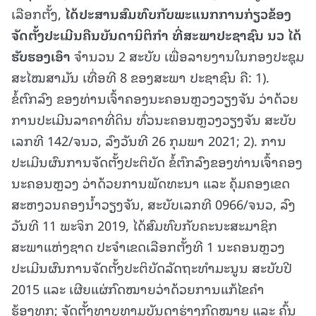
ເລືອກຕັ້ງ,
ໄດ້ປະສານສົມທົບກັບພະແນກການກ່ຽວຂ້ອງ
ຈັດຕັ້ງປະເມີນຄືນບັນດານິຕິກຳ ທີ່ສະພາປະຊາຊົນ ນວ ໄດ້
ຮັບຮອງເອົາ
ຈໍານວນ 2 ສະບັບ ເພື່ອລາຍງານໃນກອງປະຊຸມ
ສະໄໝສາມັນ ເທື່ອທີ 8 ຂອງສະພາ ປະຊາຊົນ ຄື: 1).
ຂໍ້ຕົກລົງ ຂອງທ່ານເຈົ້າຄອງນະຄອນຫຼວງວຽງຈັນ ວ່າດ້ວຍ
ການປະເມີນລາຄາທີ່ດິນ ທົ່ວນະຄອນຫຼວງວຽງຈັນ ສະບັບ
ເລກທີ 142/ຈນວ, ລົງວັນທີ 26 ກຸມພາ 2021; 2). ການ
ປະເມີນຜົນການຈັດຕັ້ງປະຕິບັດ ຂໍ້ຕົກລົງຂອງທ່ານເຈົ້າຄອງ
ນະຄອນຫຼວງ ວ່າດ້ວຍການພັດທະນາ ແລະ ຄຸ້ມຄອງເຂດ
ສະຫງວນຄອງນໍ້າວຽງຈັນ, ສະບັບເລກທີ 0966/ຈນວ, ລົງ
ວັນທີ 11 ພະຈິກ 2019, ໄດ້ສົມທົບກັບຄະນະສະມາຊິກ
ສະພາແຫ່ງຊາດ ປະຈຳເຂດເລືອກຕັ້ງທີ 1 ນະຄອນຫຼວງ
ປະເມີນຜົນການຈັດຕັ້ງປະຕິບັດລັດຖະທຳມະນູນ ສະບັບປີ
2015 ແລະ ເຜີຍແຜ່ກົດໝາຍວ່າດ້ວຍການແກ້ໄຂຄໍາ
ຮ້ອງທຸກ; ຈັດຕັ້ງທາບທາມບັນດາຮ່າງກົດໝາຍ ແລະ ຄົ້ນ