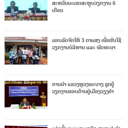
ສະຫວັນນະເຂດສະຫຼຸບວຽກງານ 6
ເດືອນ
ມອບລົດຈັກໃຫ້ 3 ຕາແສງ ເພື່ອຮັບໃຊ້
ວຽກງານບໍລິຫານ ແລະ ພັດທະນາ
ການນຳ ແຂວງຫຼວງພະບາງ ຊຸກຍູ້
ວຽກງານຮອບດ້ານຢູ່ເມືອງວຽງຄໍາ