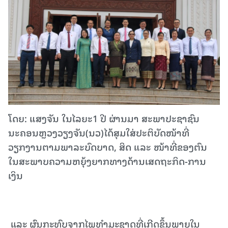
ໂດຍ: ແສງຈັນ ໃນໄລຍະ1 ປີ ຜ່ານມາ ສະພາປະຊາຊົນ
ນະຄອນຫຼວງວຽງຈັນ(ນວ)ໄດ້ສຸມໃສ່ປະຕິບັດໜ້າທີ່
ວຽກງານຕາມພາລະບົດບາດ, ສິດ ແລະ ໜ້າທີ່ຂອງຕົນ
ໃນສະພາບຄວາມຫຍຸ້ງຍາກທາງດ້ານເສດຖະກິດ-ການ
ເງິນ
ແລະ ຜົນກະທົບຈາກໄພທຳມະຊາດທີ່ເກີດຂຶ້ນພາຍໃນ