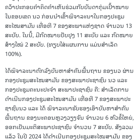
ຄວ້າປະກອບຄໍາຄິດຄໍາເຫັນຮ່ວມກັບບັນດາກຸ່ມເປົ້າໝາຍ
ໃນຂອບເຂດ ນວ ກ່ອນນໍາເຂົ້າພິຈາລະນາໃນກອງປະຊຸມ
ສະໄໝສາມັນ ເທື່ອທີ 7 ຂອງສະພາແຫ່ງຊາດ ຈຳນວນ 13
ສະບັບ. ໃນນີ້, ມີກົດໝາຍປັບປຸງ 11 ສະບັບ ແລະ ກົດໝາຍ
ສ້າງໃໝ່ 2 ສະບັບ. (ທຽບໃສ່ແຜນການ ແມ່ນສໍາເລັດ
100%).
ໄດ້ພິຈາລະນາຕົກລົງບັນຫາສໍາຄັນພື້ນຖານ ຂອງນວ ຜ່ານ
ກອງປະຊຸມສະໄໝສາມັນ ຂອງສະພາປະຊາຊົນ ນວ ແລະ
ກອງປະຊຸມຄະນະປະຈຳ ສະພາປະຊາຊົນ ຄື: ສໍາເລັດການ
ດໍາເນີນກອງປະຊຸມສະໄໝສາມັນ ເທື່ອທີ 7 ຂອງສະພາປະ
ຊາຊົນນວ ແລະ ໄດ້ ພິຈາລະນາຮັບຮອງເອົາບັນຫາສໍາຄັນ
ພື້ນຖານ ຂອງນະຄອນຫຼວງວຽງຈັນ ຈຳນວນ 6 ຫົວຂໍ້ໃຫຍ່,
ອອກເປັນມະຕິສະພາປະຊາຊົນ ຈໍານວນ 7 ສະບັບ. ສັງລວມ
ແລ້ວ ໃນປີ 2024 ໄດ້ດຳເນີນກອງປະຊຸມສະໄໝສາມັນ ຂອງ