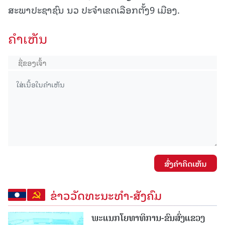
ສະພາປະຊາຊົນ ນວ ປະຈຳເຂດເລືອກຕັ້ງ9 ເມືອງ.
ຄໍາເຫັນ
ສົ່ງຄໍາຄິດເຫັນ
ຂ່າວວັດທະນະທຳ-ສັງຄົມ
ພະແນກໂຍທາທິການ-ຂົນສົ່ງແຂວງ