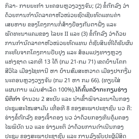
ກິລາ- ກາຍຍະກຳ ນະຄອນຫຼວງວຽງຈັນ; (2) ຂໍ້ຕົກລົງ ວ່າ
ດ້ວຍການກຳນົດລາຄາຫົວໜ່ວຍຊົດເຊີຍທົດແທນຄ່າ
ເສຍຫາຍ ຂອງໂຄງການກໍ່ສ້າງປ້ອງກັນຕາຝັ່ງ ແລະ
ພັດທະນາແຄມຂອງ ໄລຍະ II ແລະ (3) ຂໍ້ຕົກລົງ ວ່າດ້ວຍ
ການກຳນົດລາຄາຫົວໜ່ວຍທົດແທນ ຕໍ່ຊັບສິນທີ່ໄດ້ຮັບຜົນ
ກະທົບຈາກໂຄງການປັບປຸງ ແລະ ສ້ອມແປງທາງຫຼວງ
ແຫ່ງຊາດ ເລກທີ 13 ໃຕ້ (ກມ 21-ກມ 71) ເຂດບ້ານໂຄກ
ສີວິໄລ ເມືອງໄຊທານີ ຫາ ບ້ານສົມສະຫວາດ ເມືອງປາກງື່ມ
ນະຄອນຫຼວງວຽງຈັນ (ກມ 21 ຫາ ກມ 66). (ທຽບໃສ່
ແຜນການ ແມ່ນສໍາເລັດ 100%),
ໄດ້ຄົ້ນຄວ້າກະກຽມຮ່າງ
ນິຕິກຳ
ຈຳນວນ 2 ສະບັບ ແລະ ນໍາເຂົ້າພິຈາລະນາໃນກອງ
ປະຊຸມສະໄໝສາມັນ ເທື່ອທີ 8 ຂອງສະພາປະຊາຊົນ ນວ ຄື:
ຮ່າງຂໍ້ຕົກລົງ ຂອງເຈົ້າຄອງ ນວ ວ່າດ້ວຍກອງທຶນຄຸ້ມຄອງ
ໄພພິບັດ ນວ ແລະ ຮ່າງມະຕິ ວ່າດ້ວຍການດໍາເນີນກອງ
ປະຊຸມ ຂອງສະພາປະຊາຊົນ ແລະ ການລົງພົບປະຜູ້ມີສິດ