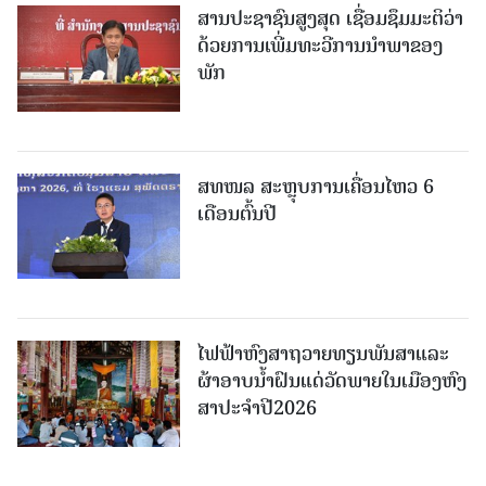
ສານປະຊາຊົນສູງສຸດ ເຊື່ອມຊຶມມະຕິວ່າ
ດ້ວຍການເພີ່ມທະວີການນຳພາຂອງ
ພັກ
ສທໜລ ສະຫຼຸບການເຄື່ອນໄຫວ 6
ເດືອນຕົ້ນປີ
ໄຟຟ້າຫົງສາຖວາຍທຽນພັນສາແລະ
ຜ້າອາບນໍ້າຝົນແດ່ວັດພາຍໃນເມືອງຫົງ
ສາປະຈໍາປີ2026