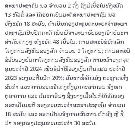
ສະພາປະຊາຊົນ ນວ ຈຳນວນ 2 ຄັ້ງ ຊຶ່ງມີເນື້ອໃນທັງໝົດ
13 ຫົວຂໍ້ ແລະ ໄດ້ອອກເປັນມະຕິສະພາປະຊາຊົນ ນວ
ທັງໝົດ 18 ສະບັບ, ດໍາເນີນກອງປະຊຸມຄະນະປະຈຳສະພາ
ປະຊາຊົນເປັນປົກກະຕິ ເພື່ອພິຈາລະນາຮັບຮອງເອົາບັນຫາ
ສໍາຄັນຕ່າງໆ ທັງໝົດ 48 ເນື້ອໃນ, ການສະເໜີຂໍຍົກເລີກ
ໂຄງການລົງທຶນຂອງລັດ ຈຳນວນ 9 ໂຄງການ; ການສະເໜີ
ຂໍຮັບຮອງບັນດາໂຄງການລົງທຶນຂອງລັດ ຕາມໜ້າວຽກຈຸດ
ສຸມປະຈໍາປີ 2024 ເພື່ອຂໍນໍາໃຊ້ຮ່ວງເງິນເກີນແຜນ ປະຈໍາປີ
2023 ຂອງນວຕື່ມອີກ 20%; ບັນຫາຂໍ້ຂັດແຍ່ງ ຕະຫຼາດທົ່ງ
ຂັນຄໍາ ແລະ ການສະເໜີແຕ່ງຕັ້ງບຸກຄະລາກອນ ຂົງເຂດ
ຕຸລາການ ແລະ ບັນຫາອື່ນໆ ຊຶ່ງບາງເນື້ອໃນກໍໄດ້ຮັບຮອງ
ອອກເປັນມະຕິ ຂອງຄະນະປະຈຳສະພາປະຊາຊົນ ຈຳນວນ
18 ສະບັບ ແລະ ອອກເປັນແຈ້ງການຜົນການຕົກລົງ ຫຼື ຊີ້
ນໍາ ຂອງກອງປະຊຸມຄະນະປະຈໍາ 30 ສະບັບ.