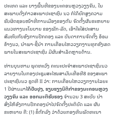
ປະເທດ ແລະ ບາງພື້ນທີ່ຂອງນະຄອນຫຼວງວຽງຈັນ, ໃນ
ສະພາບດັ່ງກ່າວສະພາປະຊາຊົນ ນວ ກໍໄດ້ຍົກສູງຄວາມ
ຮັບຜິດຊອບໜ້າທີ່ການເມືອງຂອງຕົນ ຈັດຕັ້ງຜັນຂະຫຍາຍ
ແນວທາງນະໂຍບາຍ ຂອງພັກ-ລັດ, ເອົາໃຈໃສ່ປະສານ
ສົມທົບກັບອົງການປົກຄອງ ແລະ ບັນດາການຈັດຕັ້ງ ອ້ອມ
ຂ້າງນວ, ນໍາພາ-ຊີ້ນໍາ ການເຄື່ອນໄຫວວຽກງານທຸກຂົງເຂດ
ພາຍໃນສະພາປະຊາຊົນ ມີຜົນສຳເລັດຫຼາຍດ້ານ.
ທ່ານບຸນທາມ ພຸດທະວົງ ຄະນະປະຈໍາສະພາປະຊາຊົນນວ
ລາຍງານໃນກອງປະຊຸມສະໄໝສາມັນເທື່ອທີ8 ຂອງສະພາ
ປະຊາຊົນນວ ຊຸດທີ II ວ່າ: ການເຄື່ອນໄຫວວຽກງານໄລຍະ
1 ປີຜ່ານມາ
ໄດ້ປັບປຸງ
,
ຮຽບຮຽງນິຕິກຳຂອງນະຄອນຫຼວງ
ວຽງຈັນ ແລະ ອອກມະຕິຮັບຮອງ
ຈຳນວນ 3 ສະບັບ ນໍາ
ສົ່ງໃຫ້ອົງການປົກຄອງນໍາໄປຈັດຕັ້ງປະຕິບັດ ແລະ ຜັນ
ຂະຫຍາຍ ຄື: (1) ຂໍ້ຕົກລົງ ວ່າດ້ວຍກອງທຶນພັດທະນາ