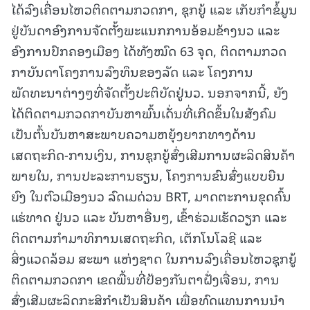
ໄດ້ລົງເຄື່ອນໄຫວຕິດຕາມກວດກາ, ຊຸກຍູ້ ແລະ ເກັບກຳຂໍ້ມູນ
ຢູ່ບັນດາອົງການຈັດຕັ້ງພະແນກການອ້ອມຂ້າງນວ ແລະ
ອົງການປົກຄອງເມືອງ ໄດ້ທັງໝົດ 63 ຈຸດ, ຕິດຕາມກວດ
ກາບັນດາໂຄງການລົງທຶນຂອງລັດ ແລະ ໂຄງການ
ພັດທະນາຕ່າງໆທີ່ຈັດຕັ້ງປະຕິບັດຢູ່ນວ. ນອກຈາກນີ້, ຍັງ
ໄດ້ຕິດຕາມກວດກາບັນຫາພົ້ນເດັ່ນທີ່ເກີດຂຶ້ນໃນສັງຄົມ
ເປັນຕົ້ນບັນຫາສະພາບຄວາມຫຍຸ້ງຍາກທາງດ້ານ
ເສດຖະກິດ-ການເງິນ, ການຊຸກຍູ້ສົ່ງເສີມການຜະລິດສິນຄ້າ
ພາຍໃນ, ການປະລະການຮຽນ, ໂຄງການຂົນສົ່ງແບບຍືນ
ຍົງ ໃນຕົວເມືອງນວ ລົດເມດ່ວນ BRT, ມາດຕະການຂຸດຄົ້ນ
ແຮ່ທາດ ຢູ່ນວ ແລະ ບັນຫາອື່ນໆ, ເຂົ້າຮ່ວມເຮັດວຽກ ແລະ
ຕິດຕາມກຳມາທິການເສດຖະກິດ, ເຕັກໂນໂລຊີ ແລະ
ສິ່ງແວດລ້ອມ ສະພາ ແຫ່ງຊາດ ໃນການລົງເຄື່ອນໄຫວຊຸກຍູ້
ຕິດຕາມກວດກາ ເຂດພື້ນທີ່ປ້ອງກັນຕາຝັ່ງເຈື່ອນ, ການ
ສົ່ງເສີມຜະລິດກະສິກຳເປັນສິນຄ້າ ເພື່ອທົດແທນການນໍາ