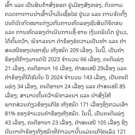
ເຂົ້າ ແລະ ເປັນສິນຄ້າສົ່ງອອກ ຢູ່ເມືອງສັງທອງ, ຕິດຕາມ
ກວດກາການນໍາເຂົ້ານໍ້າມັນເຊື້ອໄຟ ຢູ່ນວ ແລະ ການຈັດຕັ້ງ
ປະຕິບັດກົດໝາຍກ່ຽວກັບການທົດລອງຊັບສິນດີຈີຕອນ
ແລະ ການທົດລອງດໍາເນີນການຊື້-ຂາຍ ເງິນຄຣິບໂຕ ຢູ່ນວ,
ໄດ້ຄົ້ນຄວ້າ, ພິຈາລະນາ ຄໍາຮ້ອງຂໍຄວາມເປັນທຳ ແລະ ຄໍາ
ສະເໜີຂອງປະຊາຊົນ ທັງໝົດ 209 ເລື່ອງ. ໃນນີ້, ເປັນຄໍາ
ຮ້ອງທີ່ຄ້າງມາແຕ່ປີ 2023 ຈໍານວນ 66 ເລື່ອງ, ຄະດີແພ່ງ
21 ເລື່ອງ, ຄະດີອາຍາ 16 ເລື່ອງ, ຄໍາສະເໜີ 29ເລື່ອງ ແລະ
ຄໍາຮ້ອງທີ່ໄດ້ຮັບໃນ ປີ 2024 ຈໍານວນ 143 ເລື່ອງ, ເປັນຄະດີ
ແພ່ງ 34 ເລື່ອງ, ຄະດີອາຍາ 24 ເລື່ອງ ແລະ ຄໍາສະເໜີ 85
ເລື່ອງ; ສາມາດຄົ້ນຄວ້າພິຈາລະນາ ແລະ ນໍາສົ່ງໃຫ້
ພາກສ່ວນກ່ຽວຂ້ອງແກ້ໄຂ ທັງໝົດ 171 ເລື່ອງຊຶ່ງກວມເອົາ
81% ຂອງຈໍານວນຄໍາຮ້ອງທັງໝົດ. ໃນນີ້, ເປັນຄະດີແພ່ງ
43 ເລື່ອງ, ຄະດີອາຍາ 23 ເລື່ອງ, ຄໍາສະເໜີ 105 ເລື່ອງ ຊຶ່ງ
ບັນດາຄໍາຮ້ອງທັງໝົດທີ່ກ່າວມານັ້ນແມ່ນແກ້ໄຂແລ້ວ 121