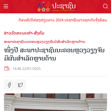
ຕ້ອນຮັບປີທ່ອງທ່ຽວລາວ 2024 ປະຊາຊົນລາວທຸກຄົນຈົ່ງພ້ອມເປັນເຈົ້າ
ຂ່າວວັດທະນະທຳ-ສັງຄົມ
ສະພາປະຊາຊົນນະຄອນຫຼວງວຽງຈັນມີຜົນສໍາເລັດຫຼາຍດ້ານ
ໜຶ່ງປີ ສະພາປະຊາຊົນນະຄອນຫຼວງວຽງຈັນ
ມີຜົນສໍາເລັດຫຼາຍດ້ານ
14:46 22/01/2025