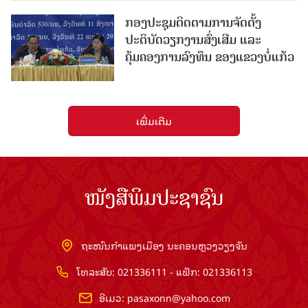
ກອງປະຊຸມຕິດຕາມການຈັດຕັ້ງ
ປະຕິບັດວຽກງານສົ່ງເສີມ ແລະ
ຄຸ້ມຄອງການລົງທຶນ ຂອງແຂວງບໍ່ແກ້ວ
ເພີ່ມເຕີມ
ໜັງສືພິມປະຊາຊົນ
ຖະໜົນກຳແພງເມືອງ ນະຄອນຫຼວງວຽງຈັນ
ໂທລະສັບ: 021336111 - ແຟັກ: 021336113
ອີເມວ:
pasaxonn@yahoo.com