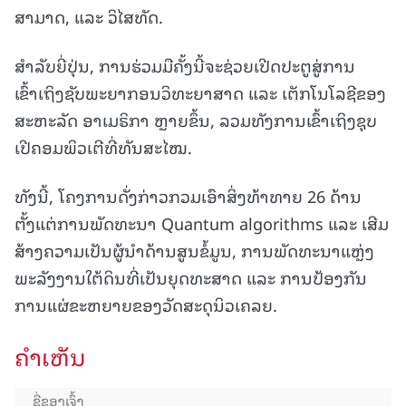
ສາມາດ, ແລະ ວິໄສທັດ.
ສຳລັບຍີ່ປຸ່ນ, ການຮ່ວມມືຄັ້ງນີ້ຈະຊ່ວຍເປີດປະຕູສູ່ການ
ເຂົ້າເຖິງຊັບພະຍາກອນວິທະຍາສາດ ແລະ ເຕັກໂນໂລຊີຂອງ
ສະຫະລັດ ອາເມຣິກາ ຫຼາຍຂຶ້ນ, ລວມທັງການເຂົ້າເຖິງຊຸບ
ເປີຄອມພິວເຕີທີ່ທັນສະໄໝ.
ທັງນີ້, ໂຄງການດັ່ງກ່າວກວມເອົາສິ່ງທ້າທາຍ 26 ດ້ານ
ຕັ້ງແຕ່ການພັດທະນາ Quantum algorithms ແລະ ເສີມ
ສ້າງຄວາມເປັນຜູ້ນຳດ້ານສູນຂໍ້ມູນ, ການພັດທະນາແຫຼ່ງ
ພະລັງງານໃຕ້ດິນທີ່ເປັນຍຸດທະສາດ ແລະ ການປ້ອງກັນ
ການແຜ່ຂະຫຍາຍຂອງວັດສະດຸນິວເຄລຍ.
ຄໍາເຫັນ