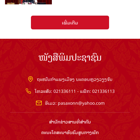
ເພີ່ມເຕີມ
ໜັງສືພິມປະຊາຊົນ
ຖະໜົນກຳແພງເມືອງ ນະຄອນຫຼວງວຽງຈັນ
ໂທລະສັບ: 021336111 - ແຟັກ: 021336113
ອີເມວ:
pasaxonn@yahoo.com
ສຳ​ນັກ​ຂ່າວ​ສານ​ທີ່​ສຳ​ຄັນ​
ຄະນະໂຄສະນາອົບຮົມ​ສູນ​ກາງ​ພັກ