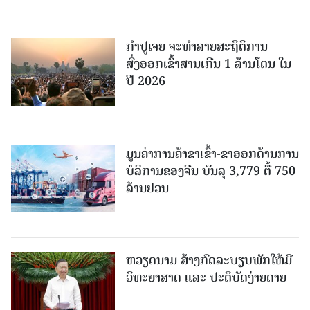
ກຳປູເຈຍ ຈະທຳລາຍສະຖິຕິການ
ສົ່ງອອກເຂົ້າສານເກີນ 1 ລ້ານໂຕນ ໃນ
ປີ 2026
ມູນຄ່າການຄ້າຂາເຂົ້າ-ຂາອອກດ້ານການ
ບໍລິການຂອງຈີນ ບັນລຸ 3,779 ຕື້ 750
ລ້ານຢວນ
ຫວຽດນາມ ສ້າງກົດລະບຽບພັກໃຫ້ມີ
ວິທະຍາສາດ ແລະ ປະຕິບັດງ່າຍດາຍ