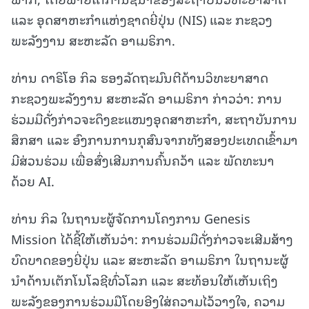
ແລະ ອຸດສາຫະກຳແຫ່ງຊາດຍີ່ປຸ່ນ (NIS) ແລະ ກະຊວງ
ພະລັງງານ ສະຫະລັດ ອາເມຣິກາ.
ທ່ານ ດາຣິໂອ ກິລ ຮອງລັດຖະມົນຕີດ້ານວິທະຍາສາດ
ກະຊວງພະລັງງານ ສະຫະລັດ ອາເມຣິກາ ກ່າວວ່າ: ການ
ຮ່ວມມືດັ່ງກ່າວຈະດຶງຂະແໜງອຸດສາຫະກຳ, ສະຖາບັນການ
ສຶກສາ ແລະ ອົງການການກຸສົນຈາກທັງສອງປະເທດເຂົ້າມາ
ມີສ່ວນຮ່ວມ ເພື່ອສົ່ງເສີມການຄົ້ນຄວ້າ ແລະ ພັດທະນາ
ດ້ວຍ AI.
ທ່ານ ກິລ ໃນຖານະຜູ້ຈັດການໂຄງການ Genesis
Mission ໄດ້ຊີ້ໃຫ້ເຫັນວ່າ: ການຮ່ວມມືດັ່ງກ່າວຈະເສີມສ້າງ
ບົດບາດຂອງຍີ່ປຸ່ນ ແລະ ສະຫະລັດ ອາເມຣິກາ ໃນຖານະຜູ້
ນຳດ້ານເຕັກໂນໂລຊີທົ່ວໂລກ ແລະ ສະທ້ອນໃຫ້ເຫັນເຖິງ
ພະລັງຂອງການຮ່ວມມືໂດຍອີງໃສ່ຄວາມໄວ້ວາງໃຈ, ຄວາມ