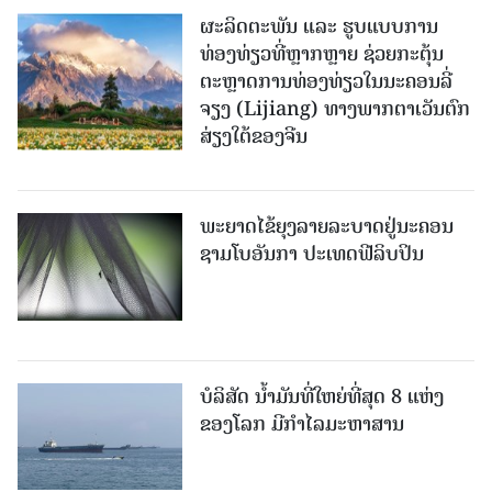
ຜະລິດຕະພັນ ແລະ ຮູບແບບການ
ທ່ອງທ່ຽວທີ່ຫຼາກຫຼາຍ ຊ່ວຍກະຕຸ້ນ
ຕະຫຼາດການທ່ອງທ່ຽວໃນນະຄອນລີ່
ຈຽງ (Lijiang) ທາງພາກຕາເວັນຕົກ
ສ່ຽງໃຕ້ຂອງຈີນ
ພະຍາດໄຂ້ຍຸງລາຍລະບາດຢູ່ນະຄອນ
ຊາມໂບ​ອັນກາ ປະເທດຟີລິບປິນ
ບໍລິສັດ ນ້ຳມັນທີ່ໃຫຍ່ທີ່ສຸດ 8 ແຫ່ງ
ຂອງໂລກ ມີກຳໄລມະຫາສານ