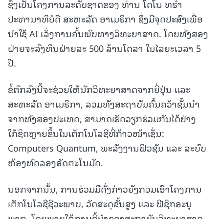
ຊຶ່ງເປັນໂຄງການລະດັບຊາດຂອງ ທ່ານ ໂດໂນ ທຣໍາ
ປະທານາທິບໍດີ ສະຫະລັດ ອາເມຣິກາ ຊຶ່ງມີຈຸດປະສົງເພື່ອ
ນຳໃຊ້ AI ເລັ່ງການຄົ້ນພົບທາງວິທະຍາສາດ. ໂດຍທັງສອງ
ຝ່າຍຈະລົງທຶນຝ່າຍລະ 500 ລ້ານໂດລາ ໃນໄລຍະເວລາ 5
ປີ.
ຂໍ້ຕົກລົງນີ້ຈະຊ່ວຍໃຫ້ນັກວິທະຍາສາດຈາກຍີ່ປຸ່ນ ແລະ
ສະຫະລັດ ອາເມຣິກາ, ລວມທັງສະຖາບັນຄົ້ນຄວ້າຊັ້ນນຳ
ຈາກທັງສອງປະເທດ, ສາມາດເຮັດວຽກຮ່ວມກັນໄດ້ຢ່າງ
ໃກ້ຊິດຫຼາຍຂຶ້ນໃນເຕັກໂນໂລຊີທີ່ກ້າວໜ້າເຊັ່ນ:
Computers Quantum, ພະລັງງານຟິວຊັນ ແລະ ລະບົບ
ຫ້ອງທົດລອງອັດຕະໂນມັດ.
ນອກຈາກນັ້ນ, ການຮ່ວມມືດັ່ງກ່າວຍັງກວມເອົາໂຄງການ
ເຕັກໂນໂລຊີຊີວະພາບ, ວັດສະດຸຂັ້ນສູງ ແລະ ຟີຊິກອະນຸ
ພາກ, ໂດຍພາຍໃຕ້ການຊີ້ນຳຂອງສະຖາບັນວິທະຍາສາດ