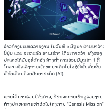
ຂ່າວຕ່າງປະເທດລາຍງານ ໃນວັນທີ 5 ມິຖຸນາ ຜ່ານມາວ່າ:
ຍີ່ປຸ່ນ ແລະ ສະຫະລັດ ອາເມຣິກາ ໄດ້ປະກາດວ່າ, ທັງສອງ
ປະເທດໄດ້ບັນລຸຂໍ້ຕົກລົງ ສ້າງຕັ້ງການຮ່ວມມືມູນຄ່າ 1 ຕື້
ໂດລາ ເພື່ອເລັ່ງການພັດທະນາເຕັກໂນໂລຊີທີ່ພົ້ນເດັ່ນຂຶ້ນ
ທີ່ຂັບເຄື່ອນດ້ວຍປັນຍາປະດິດ (AI).
ພາຍໃຕ້ການຮ່ວມມືດັ່ງກ່າວ, ຍີ່ປຸ່ນຈະກາຍເປັນຄູ່ຮ່ວມງານ
ຕ່າງປະເທດລາຍທຳອິດໃນໂຄງການ “Genesis Mission”