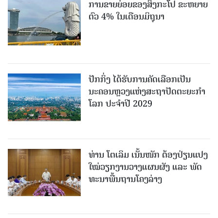
ການຂາຍຍ່ອຍຂອງສິງກະໂປ ຂະຫຍາຍ
ຕົວ 4% ໃນເດືອນມິຖຸນາ
ປັກກິ່ງ ໄດ້ຮັບການຄັດເລືອກເປັນ
ນະຄອນຫຼວງແຫ່ງສະຖາປັດຕະຍະກຳ
ໂລກ ປະຈຳປີ 2029
ທ່ານ ໂຕ​ເລິມ ເນັ້ນໜັກ ຕ້ອງ​ປ່ຽນ​ແປງ​
ໃໝ່​ວຽກ​ງານ​ວາງ​ແຜນ​ຜັງ ແລະ ​ພັດ​
ທະ​ນາ​ພື້ນ​ຖານ​ໂຄງ​ລ່າງ