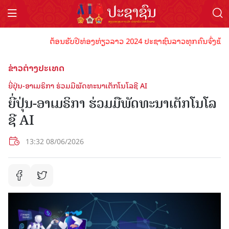
ຕ້ອນຮັບປີທ່ອງທ່ຽວລາວ 2024 ປະຊາຊົນລາວທຸກຄົນຈົ່ງພ້ອມເປັນ
ຂ່າວຕ່າງປະເທດ
ຍີ່ປຸ່ນ-ອາເມຣິກາ ຮ່ວມມືພັດທະນາເຕັກໂນໂລຊີ AI
ຍີ່ປຸ່ນ-ອາເມຣິກາ ຮ່ວມມືພັດທະນາເຕັກໂນໂລ
ຊີ AI
13:32 08/06/2026