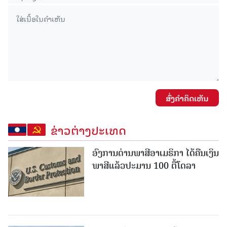
ສົ່ງຄໍາຄິດເຫັນ
ຂ່າວຕ່າງປະເທດ
ອົງການດ່ານພາສີອາເມຣິກາ ໄດ້ຄືນເງິນ
ພາສີແລ້ວປະມານ 100 ຕື້ໂດລາ