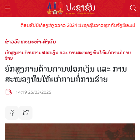
ຕ້ອນຮັບປີທ່ອງທ່ຽວລາວ 2024 ປະຊາຊົນລາວທຸກຄົນຈົ່ງພ້ອມເປັນເຈົ້າພ
ຂ່າວວັດທະນະທຳ-ສັງຄົມ
ຍົກສູງການຕ້ານການຟອກເງິນ ແລະ ການສະໜອງທຶນໃຫ້ແກ່ການກໍ່ການ
ຮ້າຍ
ຍົກສູງການຕ້ານການຟອກເງິນ ແລະ ການ
ສະໜອງທຶນໃຫ້ແກ່ການກໍ່ການຮ້າຍ
14:19 25/03/2025