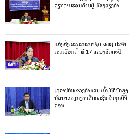
ວຽກງານຮອບດ້ານຢູ່ເມືອງວຽງຄໍາ
ແຕ່ງຕັ້ງ ຄະນະສະມາຊິກ ສພຊ ປະຈຳ
ເຂດເລືອກຕັ້ງທີ 17 ແຂວງອັດຕະປື
ເລຂາພັກແຂວງຄໍາມ່ວນ ເນັ້ນໃຫ້ຍົກສູງ
ບົດບາດວຽກງານສື່ມວນຊົນ ໃນຍຸກດິຈິ
ຕອນ