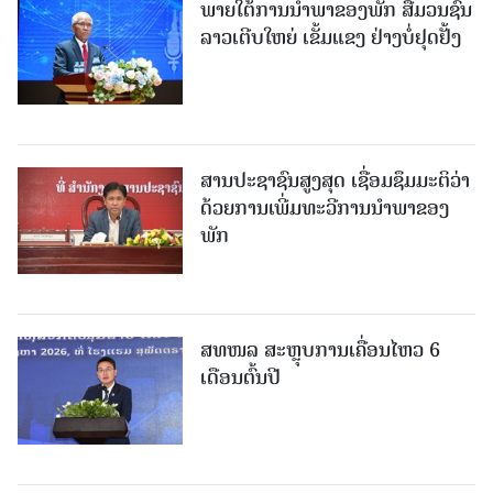
ພາຍໃຕ້ການນໍາພາຂອງພັກ ສື່ມວນຊົນ
ລາວເຕີບໃຫຍ່ ເຂັ້ມແຂງ ຢ່າງບໍ່ຢຸດຢັ້ງ
ສານປະຊາຊົນສູງສຸດ ເຊື່ອມຊຶມມະຕິວ່າ
ດ້ວຍການເພີ່ມທະວີການນຳພາຂອງ
ພັກ
ສທໜລ ສະຫຼຸບການເຄື່ອນໄຫວ 6
ເດືອນຕົ້ນປີ