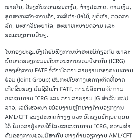
ພາຍໃນ, ປ້ອງກັນຄວາມສະຫງົບ, ຕ່າງປະເທດ, ການເງິນ,
ອຸດສາຫະກໍາ-ການຄ້າ, ກະສິກໍາ-ປ່າໄມ້, ຍຸຕິທໍາ, ກວດກາ
ລັດ, ມະຫາວິທະຍາໄລ, ສະພາທະນາຍຄວາມ ແລະ
ຂະແໜງການອື່ນໆ.
ໃນກອງປະຊຸມຍັງໄດ້ຮັບຟັງການນຳສະເໜີກ່ຽວກັບ ພາລະ
ບົດບາດຂອງຄະນະທົບທວນການຮ່ວມມືສາກົນ (ICRG)
ຂອງອົງການ FATF ຂໍ້ກໍານົດການລາຍງານຂອງຄະນະການ
ຮ່ວມ (Joint Group) ຜົນກະທົບທາງເສດຖະກິດທີ່ອາດ
ເກີດຂຶ້ນຂອງ ບັນຊີສີເທົາ FATF, ການບໍລິຫານຈັດການ
ຂະບວນການ ICRG ແລະ ການລາຍງານ JG ສຳລັບ ສປປ
ລາວ, ເວທີເສວະນາ ໜ່ວຍງານຫຼັກທາງດ້ານວຽກງານ
AML/CFT ຂອງປະເທດຕ່າງໆ ແລະ ບົດຮຽນທີ່ຖອດຖອນ
ໄດ້ ໃນເວລາຢູ່ພາຍໃຕ້ໄລຍະຂະບວນການ ICRG, ຄວາມສໍາ
ຄັນຂອງການຮ່ວມມືສາກົນ ທາງດ້ານວຽກງານ AML/CFT