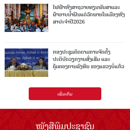
ໄຟຟ້າຫົງສາຖວາຍທຽນພັນສາແລະ
ຜ້າອາບນໍ້າຝົນແດ່ວັດພາຍໃນເມືອງຫົງ
ສາປະຈໍາປີ2026
ກອງປະຊຸມຕິດຕາມການຈັດຕັ້ງ
ປະຕິບັດວຽກງານສົ່ງເສີມ ແລະ
ຄຸ້ມຄອງການລົງທຶນ ຂອງແຂວງບໍ່ແກ້ວ
ເພີ່ມເຕີມ
ໜັງສືພິມປະຊາຊົນ