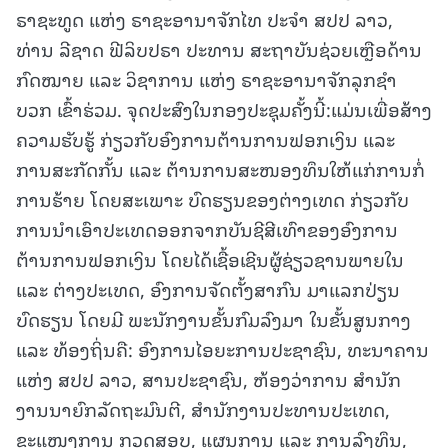
ຣາຊະທູດ ແຫ່ງ ຣາຊະອານາຈັກໄທ ປະຈໍາ ສປປ ລາວ,
ທ່ານ ລີຊາດ ຟີລິບປຣາ ປະທານ ສະຖາບັນຊ່ວຍເຫຼືອດ້ານ
ກົດໝາຍ ແລະ ວິຊາການ ແຫ່ງ ຣາຊະອານາຈັກລຸກຊໍາ
ບວກ ເຂົ້າຮ່ວມ. ຈຸດປະສົງໃນກອງປະຊຸມຄັ້ງນີ້:ແມ່ນເພື່ອສ້າງ
ຄວາມຮັບຮູ້ ກ່ຽວກັບອົງການຕ້ານການຟອກເງິນ ແລະ
ການສະກັດກັ້ນ ແລະ ຕ້ານການສະໜອງທຶນໃຫ້ແກ່ການກໍ່
ການຮ້າຍ ໂດຍສະເພາະ ບົດຮຽນຂອງຕ່າງເທດ ກ່ຽວກັບ
ການນຳເອົາປະເທດອອກຈາກບັນຊີສີເທົາຂອງອົງການ
ຕ້ານການຟອກເງິນ ໂດຍໄດ້ເຊື້ອເຊີນຜູ້ຊ່ຽວຊານພາຍໃນ
ແລະ ຕ່າງປະເທດ, ອົງການຈັດຕັ້ງສາກົນ ມາແລກປ່ຽນ
ບົດຮຽນ ໂດຍມີ ພະນັກງານຂັ້ນກົມລົງມາ ໃນຂັ້ນສູນກາງ
ແລະ ທ້ອງຖິ່ນຄື: ອົງການໄອຍະການປະຊາຊົນ, ທະນາຄານ
ແຫ່ງ ສປປ ລາວ, ສານປະຊາຊົນ, ຫ້ອງວ່າການ ສໍານັກ
ງານນາຍົກລັດຖະມົນຕີ, ສໍານັກງານປະທານປະເທດ,
ຂະແໜງການ ກວດສອບ, ແຜນການ ແລະ ການລົງທຶນ,