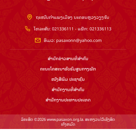
ຖະໜົນກຳແພງເມືອງ ນະຄອນຫຼວງວຽງຈັນ
ໂທລະສັບ: 021336111 - ແຟັກ: 021336113
ອີເມວ:
pasaxonn@yahoo.com
ສຳ​ນັກ​ຂ່າວ​ສານ​ທີ່​ສຳ​ຄັນ​
ຄະນະໂຄສະນາອົບຮົມ​ສູນ​ກາງ​ພັກ
ໜັງສືພິມ ປະ​ຊາ​ຊົນ
ສຳ​ນັກ​ງານ​ທີ່​ສຳ​ຄັນ
ສຳ​ນັກ​ງານ​ປະ​ທານ​ປະ​ເທດ
ລິຂະສິດ ©2026 www.pasaxon.org.la. ສະຫງວນໄວ້ເຊິງສິດ
ທັງຫມົດ