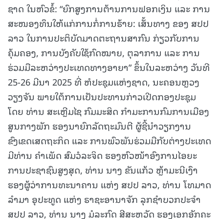
ຊາດ ໃນຫົວຂໍ້: “ຍົກສູງການຕ້ານການຟອກເງິນ ແລະ ການ
ສະໜອງທຶນໃຫ້ແກ່ການກໍ່ການຮ້າຍ: ເສັ້ນທາງ ຂອງ ສປປ
ລາວ ໃນການປະຕິບັດມາດຕະຖານສາກົນ ກ່ຽວກັບການ
ຄຸ້ມຄອງ, ການບັງຄັບໃຊ້ກົດໝາຍ, ຕຸລາການ ແລະ ການ
ຮ່ວມມືລະຫວ່າງປະເທດທາງອາຍາ” ຂຶ້ນໃນລະຫວ່າງ ວັນທີ
25-26 ມີນາ 2025 ທີ່ ຫໍປະຊຸມແຫ່ງຊາດ, ນະຄອນຫຼວງ
ວຽງຈັນ ພາຍໃຕ້ການເປັນປະທານກ່າວເປີດກອງປະຊຸມ
ໂດຍ ທ່ານ ສະເຫຼີມໄຊ ກົມມະສິດ ກໍາມະການກົມການເມືອງ
ສູນກາງພັກ ຮອງນາຍົກລັດຖະມົນຕີ ຜູ້ຊີ້ນໍາວຽກງານ
ຂົງເຂດເສດຖະກິດ ແລະ ການພົວພັນຮ່ວມມືກັບຕ່າງປະເທດ
ມີທ່ານ ຄໍາເພັດ ສົມວໍລະຈິດ ຮອງຫົວໜ້າອົງການໄອຍະ
ການປະຊາຊົນສູງສຸດ, ທ່ານ ນາງ ຂັນແກ້ວ ຫຼ້າມະນີເງົາ
ຮອງຜູ້ວ່າການທະນາຄານ ແຫ່ງ ສປປ ລາວ, ທ່ານ ໂທມາດ
ລຳມາ ອຸປະທູດ ແຫ່ງ ຣາຊະອານາຈັກ ລຸກຊໍາບວກປະຈຳ
ສປປ ລາວ, ທ່ານ ນາງ ມໍລະກົດ ສີສະຫວັດ ຮອງເອກອັກຄະ