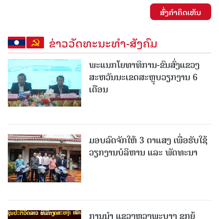
ສົ່ງຄໍາຄິດເຫັນ
ຂ່າວວັດທະນະທຳ-ສັງຄົມ
ພະແນກໂຍທາທິການ-ຂົນສົ່ງແຂວງ
ສະຫວັນນະເຂດສະຫຼຸບວຽກງານ 6
ເດືອນ
ມອບລົດຈັກໃຫ້ 3 ຕາແສງ ເພື່ອຮັບໃຊ້
ວຽກງານບໍລິຫານ ແລະ ພັດທະນາ
ການນຳ ແຂວງຫຼວງພະບາງ ຊຸກຍູ້