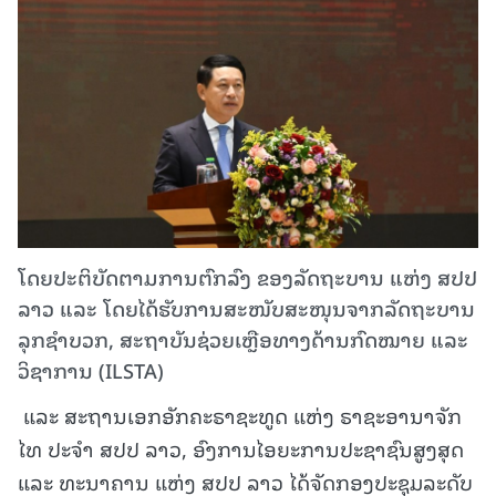
ໂດຍປະຕິບັດຕາມການຕົກລົງ ຂອງລັດຖະບານ ແຫ່ງ ສປປ
ລາວ ແລະ ໂດຍໄດ້ຮັບການສະໜັບສະໜຸນຈາກລັດຖະບານ
ລຸກຊຳບວກ, ສະຖາບັນຊ່ວຍເຫຼືອທາງດ້ານກົດໝາຍ ແລະ
ວິຊາການ (ILSTA)
ແລະ ສະຖານເອກອັກຄະຣາຊະທູດ ແຫ່ງ ຣາຊະອານາຈັກ
ໄທ ປະຈໍາ ສປປ ລາວ, ອົງການໄອຍະການປະຊາຊົນສູງສຸດ
ແລະ ທະນາຄານ ແຫ່ງ ສປປ ລາວ ໄດ້ຈັດກອງປະຊຸມລະດັບ