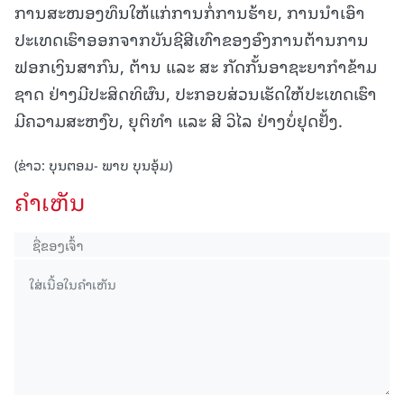
ການສະໜອງທຶນໃຫ້ແກ່ການກໍ່ການຮ້າຍ, ການນໍາເອົາ
ປະເທດເຮົາອອກຈາກບັນຊີສີເທົາຂອງອົງການຕ້ານການ
ຟອກເງິນສາກົນ, ຕ້ານ ແລະ ສະ ກັດກັ້ນອາຊະຍາກຳຂ້າມ
ຊາດ ຢ່າງມີປະສິດທິຜົນ, ປະກອບສ່ວນເຮັດໃຫ້ປະເທດເຮົາ
ມີຄວາມສະຫງົບ, ຍຸຕິທໍາ ແລະ ສີ ວິໄລ ຢ່າງບໍ່ຢຸດຢັ້ງ.
(ຂ່າວ: ບຸນຕອມ- ພາບ ບຸນອຸ້ມ)
ຄໍາເຫັນ