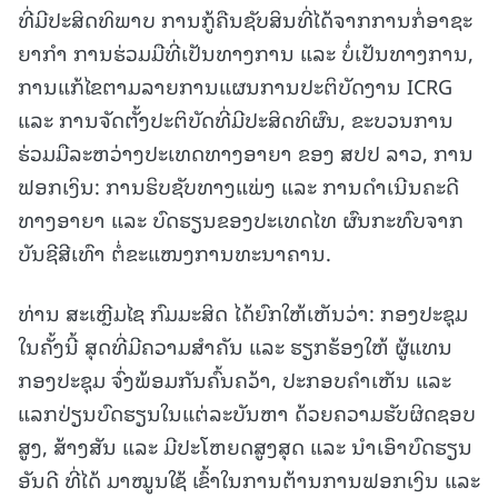
ທີ່ມີປະສິດທິພາບ ການກູ້ຄືນຊັບສິນທີ່ໄດ້ຈາກການກໍ່ອາຊະ
ຍາກໍາ ການຮ່ວມມືທີ່ເປັນທາງການ ແລະ ບໍ່ເປັນທາງການ,
ການແກ້ໄຂຕາມລາຍການແຜນການປະຕິບັດງານ ICRG
ແລະ ການຈັດຕັ້ງປະຕິບັດທີ່ມີປະສິດທິຜົນ, ຂະບວນການ
ຮ່ວມມືລະຫວ່າງປະເທດທາງອາຍາ ຂອງ ສປປ ລາວ, ການ
ຟອກເງິນ: ການຮິບຊັບທາງແພ່ງ ແລະ ການດຳເນີນຄະດີ
ທາງອາຍາ ແລະ ບົດຮຽນຂອງປະເທດໄທ ຜົນກະທົບຈາກ
ບັນຊີສີເທົາ ຕໍ່ຂະແໜງການທະນາຄານ.
ທ່ານ ສະເຫຼີມໄຊ ກົມມະສິດ ໄດ້ຍົກໃຫ້ເຫັນວ່າ: ກອງປະຊຸມ
ໃນຄັ້ງນີ້ ສຸດທີ່ມີຄວາມສຳຄັນ ແລະ ຮຽກຮ້ອງໃຫ້ ຜູ້ແທນ
ກອງປະຊຸມ ຈົ່ງພ້ອມກັນຄົ້ນຄວ້າ, ປະກອບຄໍາເຫັນ ແລະ
ແລກປ່ຽນບົດຮຽນໃນແຕ່ລະບັນຫາ ດ້ວຍຄວາມຮັບຜິດຊອບ
ສູງ, ສ້າງສັນ ແລະ ມີປະໂຫຍດສູງສຸດ ແລະ ນຳເອົາບົດຮຽນ
ອັນດີ ທີ່ໄດ້ ມາໝູນໃຊ້ ເຂົ້າໃນການຕ້ານການຟອກເງິນ ແລະ