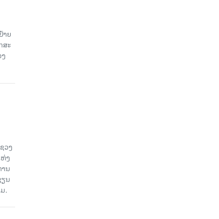
ປ້າຍ
ັກສະ
ວງ
ະຊວງ
ແຫ່ງ
ງການ
ຊຽນ
ວມ.