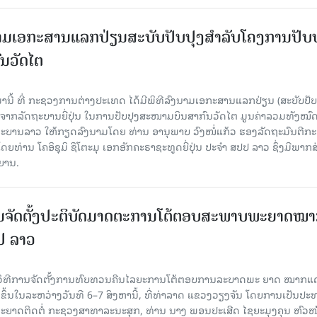
ົງນາມເອກະສານແລກປ່ຽນສະບັບປັບປຸງສໍາລັບໂຄງການປັບ
ນວັດໄຕ
ມານີ້ ທີ່ ກະຊວງການຕ່າງປະເທດ ໄດ້ມີພິທີລົງນາມເອກະສານແລກປ່ຽນ (ສະບັບປັບ
ືອຈາກລັດຖະບານຍີ່ປຸ່ນ ໃນການປັບປຸງສະໜາມບິນສາກົນວັດໄຕ ມູນຄ່າລວມທັງໝົ
ດຖະບານລາວ ໃຫ້ກຽດລົງນາມໂດຍ ທ່ານ ອານຸພາບ ວົງໜໍ່ແກ້ວ ຮອງລັດຖະມົນຕີກ
່ານ ໂຄອິຊຸມິ ຊຶໂຕະມຸ ເອກອັກຄະຣາຊະທູດຍີ່ປຸ່ນ ປະຈໍາ ສປປ ລາວ ຊຶ່ງມີພາກ
ິຍານ.
ນຈັດຕັ້ງປະຕິບັດມາດຕະການໂຕ້ຕອບສະພາບພະຍາດໝ
ປປ ລາວ
ີວິທີການຈັດຕັ້ງການທົບທວນຄືນໄລຍະການໂຕ້ຕອບການລະບາດພະ ຍາດ ໝາກແ
ຈັດຂຶ້ນໃນລະຫວ່າງວັນທີ 6–7 ສິງຫານີ້, ທີ່ທ່າລາດ ແຂວງວຽງຈັນ ໂດຍການເປັນປ
ຍາດຕິດຕໍ່ ກະຊວງສາທາລະນະສຸກ, ທ່ານ ນາງ ພອນປະເສີດ ໄຊຍະມຸງຄຸນ ຫົວໜ