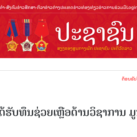
ຳ-ສັງຄົມ
ຂ່າວສືກສາ-ກິລາ
ຂ່າວຕ່າງປະເທດ
ຂ່າວທ່ອງທ່ຽວ
ຂ່າວການຮ່ວມມື
Logi
ຕ້ອນຮັບປີທ່ອງທ່ຽ
ຮັບທຶນຊ່ວຍເຫຼືອດ້ານວິຊາການ ມ