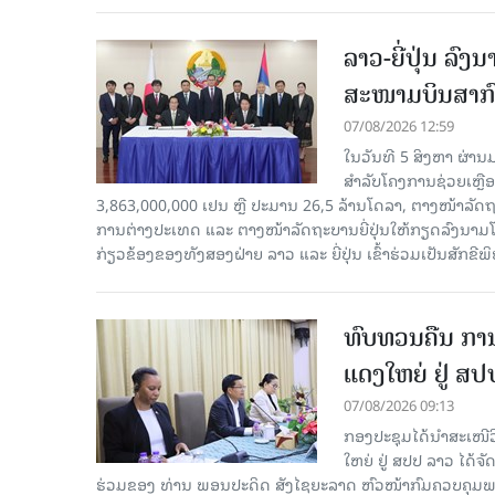
ລາວ-ຍີ່ປຸ່ນ ລ
ສະໜາມບິນສາກົ
07/08/2026 12:59
ໃນວັນທີ 5 ສິງຫາ ຜ່ານ
ສໍາລັບໂຄງການຊ່ວຍເຫຼ
3,863,000,000 ເຢນ ຫຼື ປະມານ 26,5 ລ້ານໂດລາ, ຕາງໜ້າລັ
ການຕ່າງປະເທດ ແລະ ຕາງໜ້າລັດຖະບານຍີ່ປຸ່ນໃຫ້ກຽດລົງນາມໂດຍທ
ກ່ຽວຂ້ອງຂອງທັງສອງຝ່າຍ ລາວ ແລະ ຍີ່ປຸ່ນ ເຂົ້າຮ່ວມເປັນສັກຂີພ
ທົບທວນຄືນ ກາ
ແດງໃຫຍ່ ຢູ່ ສ
07/08/2026 09:13
ກອງປະຊຸມໄດ້ນຳສະເໜ
ໃຫຍ່ ຢູ່ ສປປ ລາວ ໄດ້
ຮ່ວມຂອງ ທ່ານ ພອນປະດິດ ສັງໄຊຍະລາດ ຫົວໜ້າກົມຄວບຄຸມພະ