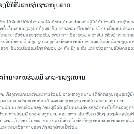
ແຂງໃຫ້ສື່ມວນຊົນຊາວໜຸ່ມລາວ
ນ ໄດ້ຈັດພິທີເປີດໂຄງການຝຶກອົບຮົມຍົກລະດັບຄວາມຮູ້ໃຫ້ນັກຂ່າວສື່ມວນຊົນຊາ
ງຫານີ້ ທີ່ນະຄອນຫຼວງປັກກິ່ງ ສປ ຈີນ ຝ່າຍລາວນໍາໂດຍທ່ານ ເພັດມະນີພອນ ກຳມ
ໂຄສະນາອົບຮົມແຂວງຫົວພັນ, ທ່ານ ນາງ ວິລະພອນ ທອງພິມ ຫົວໜ້າຄະນະໂຄ
ຝ່າຍຈີນມີທ່ານ ລີ ເຮິງທຽນ ຮອງຫົວໜ້າສູນການສຶກສາ ແລະ ຝຶກອົບຮົມຂອງກຸ່ມກາ
ຂວງ, ສື່ມວນຊົນອ້ອມຂ້າງຈຳນວນ 24 ຄົນ ຍິງ 8 ຄົນ ແລະ ໜ່ວຍງານຮັບຜິດຊອ
ະກຳມະການຮ່ວມມື ລາວ-ຫວຽດນາມ
ນມາ, ຫ້ອງການຄະນະກຳມະການຮ່ວມມື ລາວ-ຫວຽດນາມ ໄດ້ຈັດກອງປະຊຸມຊຸກຍູ້ບ
າງ ສອງຄະນະກຳມະການຮ່ວມມື ແລະ ສອງກະຊວງການເງິນ ລາວ-ຫວຽດນາມ,
ເປັນປະທານຮ່ວມຂອງທ່ານ ສຸລິວັດ ສຸວັນນະຈູມຄໍາ ຮອງລັດຖະມົນຕີກະຊວງກ
ມະການຮ່ວມມື ລາວ-ຫວຽດນາມ ແລະ ທ່ານ ເຈິ່ນ ກັວກ ເຟືອງ ຮອງລັດຖະມົນຕີ
າວ, ມີ ທ່ານ ຈັນທະພອນ ຄໍາມະນີຈັນ ຫົວໜ້າຫ້ອງການຄະນະກຳມະການຮ່ວ
ແລະ ຄະນະວິຊາການຂອງທັງສອງຝ່າຍເຂົ້າຮ່ວມ.