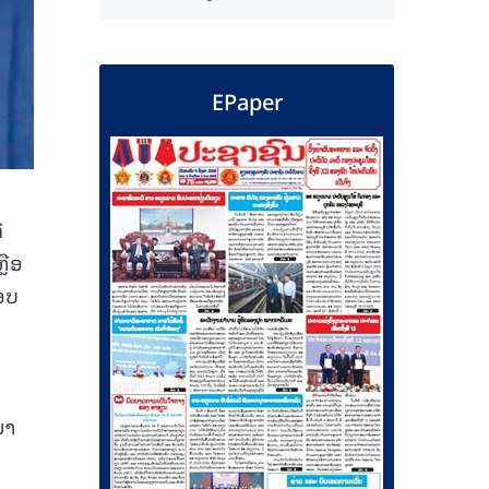
EPaper
່
ຼືອ
ອບ
ນ
ນາ