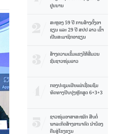
ຢູນນານ
ສະຫຼອງ 59 ປີ ການສ້າງຕັ້ງອາ
ຊຽນ ແລະ 29 ປີ ສປປ ລາວ ເຂົ້າ
ເປັນສະມາຊິກອາຊຽນ
ສ້າງຄວາມເຂັ້ມແຂງໃຫ້ສື່ມວນ
ຊົນຊາວໜຸ່ມລາວ
ກອງປະຊຸມເຜີຍແຜ່ເຊື່ອມຊຶມ
ທິດທາງປັບປຸງຫຼັກສູດ 6+3+3
ຊາວໜຸ່ມອາສາສະໝັກ ສືບຕໍ່
ພາລະກິດສ້າງອານາຄົດ ນໍານ້ອງ
ຄືນສູ່ໂຮງຮຽນ