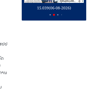
26)
15.039(06-08-2026)
1
ນ
 ສປປ
ັດ
ນ
 ການ
ມ