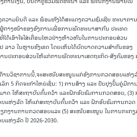
ງການເງິນ, ບັນດາຄູ່ຮ່ວມພັດທະນາ ແລະ ພະນັກງານພາຍໃນ
15.040(07-08-20
ງຄວາມຍິນດີ ແລະ ພ້ອມທັງໄດ້ສະແດງຄວາມຊົມເຊີຍ ທະນາຄາ
 ຜູ້ຕາງໜ້າຂອງອົງການເພື່ອການພັດທະນາສາກົນ ປະເທດ
ີ່ໄດ້ເອົາໃຈໃສ່ເຄື່ອນໄຫວຢ່າງຫ້າວຫັນໃນການປະກອບສ່ວນ
ປ ລາວ ໃນຫຼາຍຂົງເຂດ ໂດຍເຫັນໄດ້ບົດບາດຄວາມສໍາຄັນຂອງ
ນປະກອບສ່ວນໃຫ້ແກ່ການພັດທະນາເສດຖະກິດ-ສັງຄົມຂອງ
ງດ້ານວິຊາການນີ້,ຈະສະໜັບສະໜູນແກ່ອົງການກວດສອບແຫ່ງລ
ເລິກ 5 ກິດຈະກໍາໃຫຍ່ເຊັ່ນ: 1) ການສ້າງ ແລະ ປັບປຸງປຶ້ມຄູ່ມືກາ
າດ ໃຫ້ສະຖາບັນຄົ້ນຄວ້າ ແລະຝຶກອົບຮົມການກວດສອບ, (3)
ບແຫ່ງລັດ ໃຫ້ແກ່ສະຖາບັນຄົ້ນຄວ້າ ແລະ ຝຶກອົບຮົມການກວດ
ັບໃຊ້ວຽກງານການກວດສອບແລະ (5) ສະໜັບສະໜູນ ໃນການກະກຽ
ຫ່ງລັດ ປີ 2026-2030.