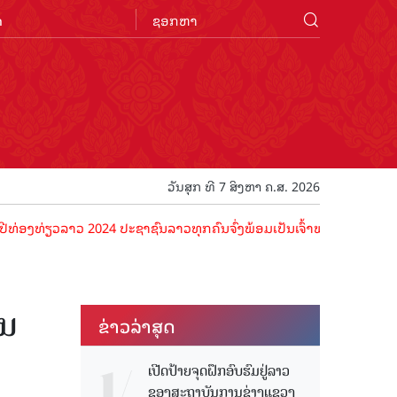
n
ວັນສຸກ ທີ 7 ສິງຫາ ຄ.ສ. 2026
ວລາວ 2024 ປະຊາຊົນລາວທຸກຄົນຈົ່ງພ້ອມເປັນເຈົ້າພາບທີ່ດີ ຕ້ອນຮັບນັກທ່ອງ
ູນ
ຂ່າວ​ລ່າ​ສຸດ
ເປີດປ້າຍຈຸດຝຶກອົບຮົມຢູ່ລາວ
ຂອງສະຖາບັນການຊ່າງແຂວງ