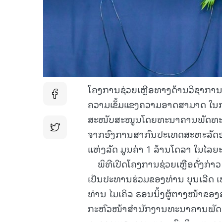
ໂຄງການຊ່ວຍເຫຼືອທາງດ້ານວິຊາກາ
ຄວາມເຂັ້ມແຂງຄວາມອາດສາມາດ ໃນການ
ສະໜັບສະໜູນໂດຍທະນາຄານພັດທະນາອ
ຈາກອົງການສາກົນປະເທດສະຫະລັດອາເ
ແຫ່ງລັດ ມູນຄ່າ 1 ລ້ານໂດລາ ໃນໄລຍະ
ພິທີເປີດໂຄງການຊ່ວຍເຫຼືອດັ່ງກ່າວ 
ເປັນປະທານຮ່ວມຂອງທ່ານ ບຸນເລີດ
ທ່ານ ໄມເຄິລ ຣອນນິ້ງຜູ້ຕາງໜ້າຂອ
ກະຫົວໜ້າສໍານັກງານທະນາຄານພັດທະ