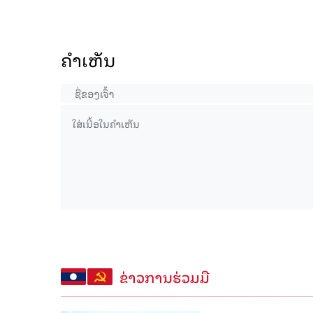
ຄໍາເຫັນ
ຂ່າວການຮ່ວມມື