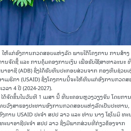
ນ ໃຫ້ແກ່ອົງການກວດສອບແຫ່ງລັດ ພາຍໃຕ້ໂຄງການ ການສ້າງ
ຈັດຊື້ ແລະ ການຄຸ້ມຄອງການເງິນ ເພື່ອຮັບໃຊ້ສາທາລະນະ ທີ
າຊີ (ADB) ຊຶ່ງໄດ້ຮັບທຶນປະກອບສ່ວນຈາກ ກອງທຶນຊ່ວຍເຫ
ມຣິກາ (USAID) ຊຶ່ງໂຄງການນີ້ຈະໃຫ້ທຶນແກ່ອົງການກວດສ
ເວລາ 4 ປີ (2024-2027).
ໄດ້ຈັດຂຶ້ນໃນວັນທີ 1 ເມສາ ນີ້ ທີ່ນະຄອນຫຼວງວຽງຈັນ ໂດຍກາ
 ເທບວົງສາຮອງປະທານອົງການກວດສອບແຫ່ງລັດເປັນປະທານ,
ງອົງການ USAID ປະຈໍາ ສປປ ລາວ ແລະ ທ່ານ ນາງ ໂຊໂນມິ ທະ
ນາອາຊີປະຈໍາ ສປປ ລາວ ຊຶ່ງມີພາກສ່ວນທີ່ກ່ຽວຂ້ອງຈາກ