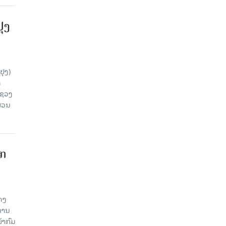
ປຸງ
ປຸງ)
ດ
ະຊວງ
ສ່ວນ
າກ
ດງ
ະທານ
້າກົມ