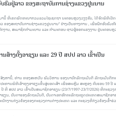
ກອົບຮົມຢູ່ລາວ ຂອງສະຖາບັນການຊ່າງແຂວງຢູນນານ
ນມານີ້ ທີ່ເຂດພັດທະນາກວມລວມໄຊເຊດຖາ ນະຄອນຫຼວງວຽງຈັນ, ໄດ້ຈັດພິທີເປີດ
 ລາວ ຂອງສະຖາບັນການຊ່າງແຂວງຢູນນານ” ຢ່າງເປັນທາງການ , ເພື່ອຝຶກອົບຮົມທ
ະນັກງານ, ສະມາຊິກກຳມະບານ ແລະ ກຳມະກອນ-ຊາວຜູ້ອອກແຮງງານ ຢູ່ນະຄອນຫຼ
ານສ້າງຕັ້ງອາຊຽນ ແລະ 29 ປີ ສປປ ລາວ ເຂົ້າເປັນ
7 ສິງຫານີ້, ທ່ານ ທອງສະຫວັນ ພົມວິຫານ ຮອງນາຍົກລັດຖະມົນຕີ ລັດຖະມົນຕີກ
ະທານພິທີເອົາທຸງອາຊຽນຂຶ້ນສູ່ຍອດເສົາ ເພື່ອສະເຫຼີມ ສະຫຼອງ ຄົບຮອບ 59 ປີ 
 ປີ ທີ່ ສປປ ລາວ ເຂົ້າເປັນສະມາຊິກອາຊຽນ (23/7/1997-23/7/2026) ທີ່ກະຊວ
ົມອາຊຽນ, ບັນດາຮອງລັດຖະມົນຕີ, ບັນດາເອກອັກຄະລັດຖະທູດປະເທດສະມາຊິກອາ
ະນັກງານກ່ຽວຂ້ອງຂອງກະຊວງການຕ່າງປະເທດ ແລະ ກະຊວງທີ່ກ່ຽວຂ້ອງເຂົ້າຮ່