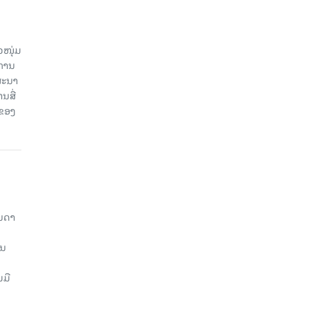
ວໜຸ່ມ
ະການ
ສະນາ
ນສື່
ບຂອງ
ັນດາ
ານ
ມມື