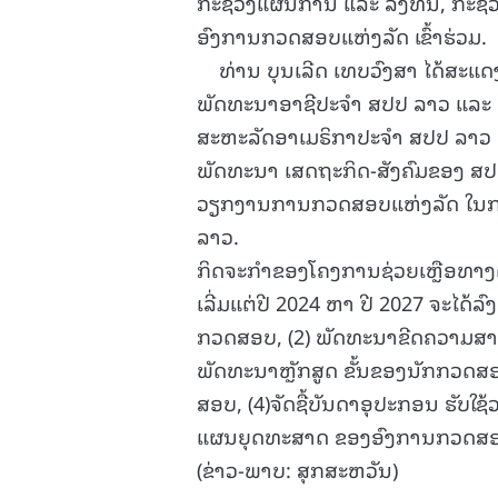
ກະຊວງແຜນການ ແລະ ລົງທຶນ, ກະຊວ
ອົງການກວດສອບແຫ່ງລັດ ເຂົ້າຮ່ວມ.
ທ່ານ ບຸນເລີດ ເທບວົງສາ ໄດ້ສະແດ
ພັດທະນາອາຊີປະຈໍາ ສປປ ລາວ ແລະ
ສະຫະລັດອາເມຣິກາປະຈໍາ ສປປ ລາວ ທ
ພັດທະນາ ເສດຖະກິດ-ສັງຄົມຂອງ ສປ
ວຽກງານການກວດສອບແຫ່ງລັດ ໃນກາ
ລາວ.
ກິດຈະກໍາຂອງໂຄງການຊ່ວຍເຫຼືອທາ
ເລີ່ມແຕ່ປີ 2024 ຫາ ປີ 2027 ຈະໄດ້ລົງ
ກວດສອບ, (2) ພັດທະນາຂີດຄວາມສາມ
ພັດທະນາຫຼັກສູດ ຂັ້ນຂອງນັກກວດສອ
ສອບ, (4)ຈັດຊື້ບັນດາອຸປະກອນ ຮ
ແຜນຍຸດທະສາດ ຂອງອົງການກວດສອບແ
(ຂ່າວ-ພາບ: ສຸກສະຫວັນ)