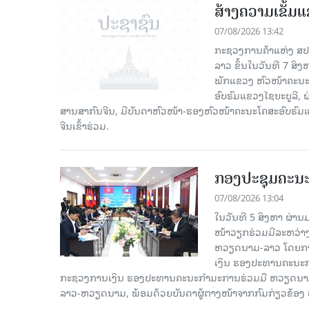
ສ້າງຄວາມເຂັ້ມ
07/08/2026 13:42
ກະຊວງການຄ້າແຫ່ງ ສປຈີ
ລາວ ຂຶ້ນໃນວັນທີ 7 ສິ
ພັກແຂວງ ຫົວໜ້າຄະນະ
ອົບຮົມແຂວງໄຊຍະບູລີ, 
ສານສາກົນຈີນ, ມີບັນດາຫົວໜ້າ-ຮອງຫົວໜ້າຄະນະໂຄສະອົບຮົມແ
ຈີນເຂົ້າຮ່ວມ.
ກອງປະຊຸມຄະນ
07/08/2026 13:04
ໃນວັນທີ 5 ສິງຫາ ຜ່າ
ໜ້າວຽກຮ່ວມມືລະຫວ່
ຫວຽດນາມ-ລາວ ໂດຍການ
ເງິນ ຮອງປະທານຄະນະກຳ
ກະຊວງການເງິນ ຮອງປະທານຄະນະກຳມະການຮ່ວມມື ຫວຽດນາມ-ລ
ລາວ-ຫວຽດນາມ, ພ້ອມດ້ວຍບັນດາຜູ້ຕາງໜ້າຈາກກົມກ່ຽວຂ້ອງ 