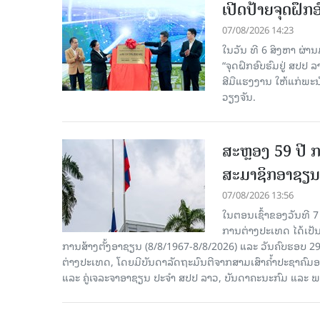
ເປີດປ້າຍຈຸດຝຶ
07/08/2026 14:23
ໃນວັນ ທີ 6 ສິງຫາ ຜ່າ
“ຈຸດຝຶກອົບຮົມຢູ່ ສປປ
ສີມືແຮງງານ ໃຫ້ແກ່ພ
ວຽງຈັນ.
ສະຫຼອງ 59 ປີ ກ
ສະມາຊິກອາຊຽນ
07/08/2026 13:56
ໃນຕອນເຊົ້າຂອງວັນທີ 
ການຕ່າງປະເທດ ໄດ້ເປັນປ
ການສ້າງຕັ້ງອາຊຽນ (8/8/1967-8/8/2026) ແລະ ວັນຄົບຮອບ 29
ຕ່າງປະເທດ, ໂດຍມີບັນດາລັດຖະມົນຕີຈາກສາມເສົາຄໍ້າປະຊາຄ
ແລະ ຄູ່ເຈລະຈາອາຊຽນ ປະຈຳ ສປປ ລາວ, ບັນດາຄະນະກົມ ແລະ ພ