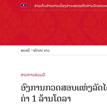
ຂ່າວເດັ່ນ
ຂ່າວການເມືອງ
ຂ່າວເສດຖະກິດ
ຂ່າວວັດທະນະທ
ສະເໜີ
ພັກປປ ລາວ
ຂ່າວການຮ່ວມມື
ອົງການກວດສອບແຫ່ງລັດໄດ້
ຄ່າ 1 ລ້ານໂດລາ