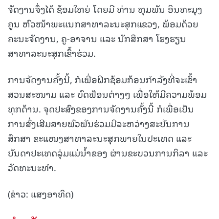
ຈັດງານຈຶ່ງໄດ້ ຊ້ອມໃຫຍ່ ໂດຍມີ ທ່ານ ຫຸມພັນ ອິນທະມຸງ
ຄູນ ຫົວໜ້າພະແນກສາທາລະນະສຸກແຂວງ, ພ້ອມດ້ວຍ
ຄະນະຈັດງານ, ຄູ-ອາຈານ ແລະ ນັກສຶກສາ ໂຮງຮຽນ
ສາທາລະນະສຸກເຂົ້າຮ່ວມ.
ການຈັດງານຄັ້ງນີ້, ກໍເພື່ອຝຶກຊ້ອມກ້ອນກຳລັງທີ່ຈະເຂົ້າ
ສວນສະໜາມ ແລະ ບົດຟ້ອນຕ່າງໆ ເພື່ອໃຫ້ມີຄວາມພ້ອມ
ທຸກດ້ານ. ຈຸດປະສົງຂອງການຈັດງານຄັ້ງນີ້ ກໍເພື່ອເປັນ
ການສົ່ງເສີມສາຍພົວພັນຮ່ວມມືລະຫວ່າງສະບັນການ
ສຶກສາ ຂະແໜງສາທາລະນະສຸກພາຍໃນປະເທດ ແລະ
ບັນດາປະເທດລຸ່ມແມ່ນໍ້າຂອງ ຜ່ານຂະບວນການກິລາ ແລະ
ວັດທະນະທຳ.
(ຂ່າວ: ແສງອາທິດ)