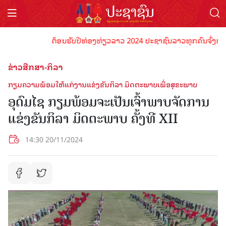
ຕ້ອນຮັບປີທ່ອງທ່ຽວລາວ 2024 ປະຊາຊົນລາວທຸກຄົນຈົ່ງພ້ອມເປັ
ຂ່າວສືກສາ-ກິລາ
ກຽມຄວາມພ້ອມໃຫ້ແກ່ງານແຂ່ງຂັນກິລາ ມິດຕະພາບເພື່ອສຸຂະພາບ
ອຸດົມໄຊ ກຽມພ້ອມຈະເປັນເຈົ້າພາບຈັດການ
ແຂ່ງຂັນກິລາ ມິດຕະພາບ ຄັ້ງທີ XII
14:30 20/11/2024