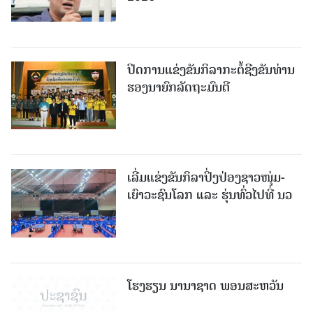
ປິດການແຂ່ງຂັນກິລາກະຕໍ້ຊີງຂັນທ່ານ
ຮອງນາຍົກລັດຖະມົນຕີ
ເລີ່ມແຂ່ງຂັນກິລາປິ່ງປ່ອງຊາວໜຸ່ມ-
ເຍົາວະຊົນໂລກ ແລະ ຮຸ່ນທົ່ວໄປທີ່ ນວ
ໂຮງຮຽນ ນານາຊາດ ພອນສະຫວັນ