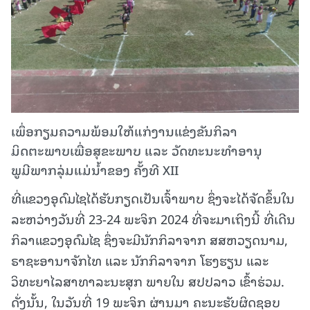
ເພຶ່ອກຽມຄວາມພ້ອມໃຫ້ແກ່ງານແຂ່ງຂັນກິລາ
ມິດຕະພາບເພື່ອສຸຂະພາບ ແລະ ວັດທະນະທຳອານຸ
ພູມີພາກລຸ່ມແມ່ນ້ຳຂອງ ຄັ້ງທີ XII
ທີ່ແຂວງອຸດົມໄຊໄດ້ຮັບກຽດເປັນເຈົ້າພາບ ຊຶ່ງຈະໄດ້ຈັດຂຶ້ນໃນ
ລະຫວ່າງວັນທີ່ 23-24 ພະຈິກ 2024 ທີ່ຈະມາເຖິງນີ້ ທີ່ເດີນ
ກິລາແຂວງອຸດົມໄຊ ຊຶ່ງຈະມີນັກກິລາຈາກ ສສຫວຽດນາມ,
ຣາຊະອານາຈັກໄທ ແລະ ນັກກິລາຈາກ ໂຮງຮຽນ ແລະ
ວິທະຍາໄລສາທາລະນະສຸກ ພາຍໃນ ສປປລາວ ເຂົ້າຮ່ວມ.
ດັ່ງນັ້ນ, ໃນວັນທີ່ 19 ພະຈິກ ຜ່ານມາ ຄະນະຮັບຜິດຊອບ