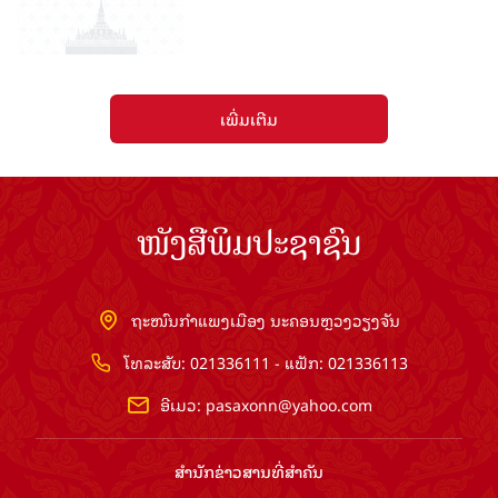
ເພີ່ມເຕີມ
ໜັງສືພິມປະຊາຊົນ
ຖະໜົນກຳແພງເມືອງ ນະຄອນຫຼວງວຽງຈັນ
ໂທລະສັບ: 021336111 - ແຟັກ: 021336113
ອີເມວ:
pasaxonn@yahoo.com
ສຳ​ນັກ​ຂ່າວ​ສານ​ທີ່​ສຳ​ຄັນ​