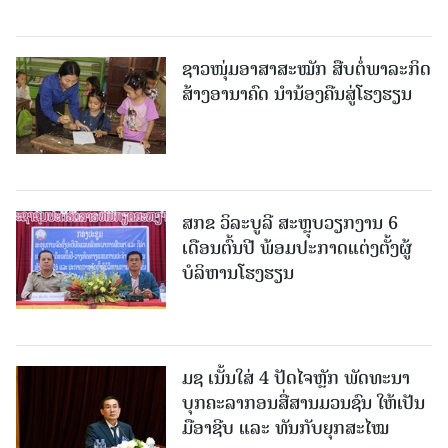
ຊາວໜຸ່ມອາສາສະໝັກ ສືບຕໍ່ພາລະກິດ
ສ້າງອານາຄົດ ນໍານ້ອງຄືນສູ່ໂຮງຮຽນ
ສກຂ ວິລະບູລີ ສະຫຼຸບວຽກງານ 6
ເດືອນຕົ້ນປີ ພ້ອມປະກາດແຕ່ງຕັ້ງຜູ້
ບໍລິຫານໂຮງຮຽນ
ມຊ ເນັ້ນໃສ່ 4 ປັດໄຈຫຼັກ ພັດທະນາ
ບຸກຄະລາກອນສື່ສານມວນຊົນ ໃຫ້ເປັນ
ມືອາຊີບ ແລະ ທັນກັບຍຸກສະໄໝ