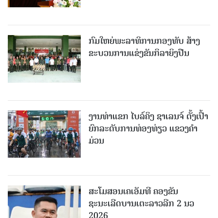
ກົມໃຫຍ່ພະລາທິການກອງທັບ ສ້າງ
ຂະບວນການແຂ່ງຂັນກິລາຍິງປືນ
ງານທ່າແຂກ ໄບລ໌ຄິງ ຊາເລນຈ໌ ຕັ້ງເປົ້າ
ຍົກລະດັບການທ່ອງທ່ຽວ ແຂວງຄໍາ
ມ່ວນ
ສະໂມສອນເຄເອັມທີ ຄອງຂັນ
ຊະນະເລີດບານເຕະລາວລີກ 2 ນວ
2026