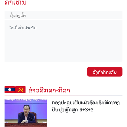
ຄໍາເຫັນ
ສົ່ງຄໍາຄິດເຫັນ
ຂ່າວສືກສາ-ກິລາ
ກອງປະຊຸມເຜີຍແຜ່ເຊື່ອມຊຶມທິດທາງ
ປັບປຸງຫຼັກສູດ 6+3+3