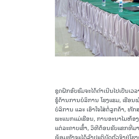
ຊຸດຝຶກອົບຮົມຈະໄດ້ດໍາເນີນໄປເປັນເວ
ຮູ້ດ້ານການບໍລິການ ໂຮງແຮມ, ເຮືອ
ບໍລິການ ແລະ ເອົາໃຈໃສ່ຕໍ່ລູກຄ້າ, ທ
ພະແນກແມ່ເຮືອນ, ການອະນາໄມຫ້ອງຮ
ແຕ່ລະຄາບເຂົ້າ, ວິທີຕ້ອນຮັບແຂກທີ່ມາໃ
ພ້ອມທັງຈະໄດ້ລົງປະຕິບັດຕົວຈິງຢູ່