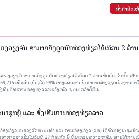
ສົ່ງຄໍາຄິດເຫ
ແຂວງວຽງຈັນ ສາມາດດຶງດູດນັກທ່ອງທ່ຽວໄດ້ເກືອບ 2 ລ້ານ
 ແຂວງວຽງຈັນສາມາດດຶງດູດນັກທ່ອງທ່ຽວໄດ້ເກືອບ 2 ລ້ານເທື່ອຄົນ; ໃນນັ້ນ ເປັນ
69,216 ເທື່ອຄົນ (ບັນລຸໄດ້ 98% ຂອງແຜນການປີ) ສາມາດສ້າງວຽກເຮັດງານທຳໃ
ົງທຶນດ້ານການທ່ອງທ່ຽວລວມທັງໝົດ 4,732 ກວ່າຕື້ກີບ.
າຊຸກຍູ້ ແລະ ສົ່ງເສີມການທ່ອງທ່ຽວລາວ
ານທ່ອງທ່ຽວ ກະຊວງວັດທະນະທຳ ແລະ ການທ່ອງທ່ຽວ (ວທ) ໄດ້ຈັດກອງປະຊຸມສ
ນທ່ອງທ່ຽວລາວຂຶ້ນໃນວັນທີ 27 ກໍລະກົດ ນີ້ ທີ່ນະຄອນຫຼວງວຽງຈັນ, ພາຍໃຕ້ການເ