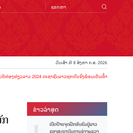
n
ວັນເສົາ ທີ 8 ສິງຫາ ຄ.ສ. 2026
ວລາວ 2024 ປະຊາຊົນລາວທຸກຄົນຈົ່ງພ້ອມເປັນເຈົ້າພາບທີ່ດີ ຕ້ອນຮັບນັກທ່ອງ
ຂ່າວ​ລ່າ​ສຸດ
ັກ
ເປີດປ້າຍຈຸດຝຶກອົບຮົມຢູ່ລາວ
ຂອງສະຖາບັນການຊ່າງແຂວງ