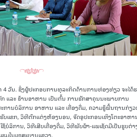
15.040(07-08-20
ລາ 4 ວັນ. ຊຶ່ງຜູ້ປະກອບການທຸລະກິດດ້ານການທ່ອງທ່ຽວ ຈະໄດ້
ນພັກ ແລະ ຮ້ານອາຫານ ເປັນຕົ້ນ ການຮັກສາຄຸນນະພາບການ
ັກສະການບໍລິການ ອາຫານ ແລະ ເຄື່ອງດື່ມ, ຄວາມຮູ້ພື້ນຖານກ່ຽວ
ັບແຂກ, ວິທີຕົກແຕ່ງຫ້ອງນອນ, ຈັດອຸປະກອນເທິງໂຕະອາຫາ
ຊ້ບໍລິການ, ວິທີເສີບເຄື່ອງດື່ມ, ວິທີພັບຜ້າ-ແພເຊັດມືເປັນຮູບຕ່
ໂຮງແຮມໃນເທສະບານແຂວງ.