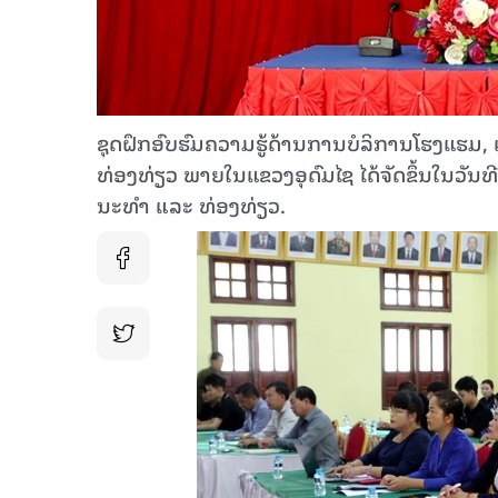
ຊຸດຝຶກອົບຮົມຄວາມຮູ້ດ້ານການບໍລິການໂຮງແຮມ,
ທ່ອງທ່ຽວ ພາຍໃນແຂວງອຸດົມໄຊ ໄດ້ຈັດຂຶ້ນໃນວັນ
ນະທໍາ ແລະ ທ່ອງທ່ຽວ.