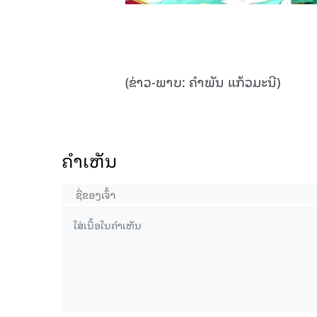
(ຂ່າວ-ພາບ: ຄຳພັນ ແກ້ວມະນີ)
ຄໍາເຫັນ