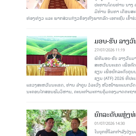
ປະທານໂດຍທ່ານ ນາງ ດ
ມີທ່່ານ ອິນທາ ເດືອນ
ທ່ອງທ່ຽວ ແລະ ພາກສ່ວນກ່ຽວຂ້ອງທັງພາກລັດ-ເອກະຊົນ ເຂົ້າຮ່
ມອບ-ຮັບ ລາງວ
27/07/2026 11:19
ພິທີມອບ-ຮັບ ລາງວັນມາ
ສະຫວັນນະເຂດ ເພື່ອຄັ
ຊຽນ ເພື່ອຍົກລະດັບຄ
ຊຽນ (ATF) 2026 ທີ່
ແຂວງສະຫວັນນະເຂດ, ທ່ານ ລຳຄູນ ວໍລະວົງ ຫົວໜ້າພະແນກ
ນະຄອນໄກສອນພົມວິຫານ, ຄະນະກຳມະການຄຸ້ມຄອງມາດຕະຖານ, ຜ
ຍົກລະດັບແຫຼ່ງທ
01/07/2026 14:30
ໃນຍຸກທີ່ໂລກກຳລັງປ່ຽ