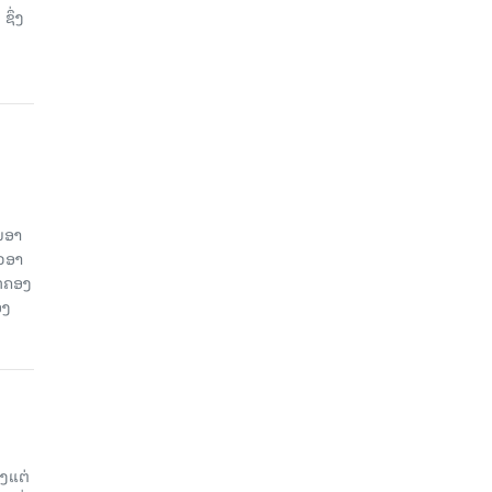
ຊຶ່ງ
ນອາ
ວອາ
ົກຄອງ
ອງ
ງແຕ່