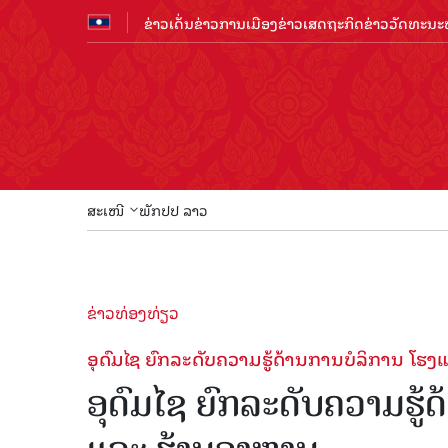
ຂ່າວເດັ່ນ
ຂ່າວການເມືອງ
ຂ່າວເສດຖະກິດ
ຂ່າວວັດທະນະທ
ສະເໜີ
ພັກປປ ລາວ
ຂ່າວທ່ອງທ່ຽວ
ອຸດົມໄຊ ຍົກລະດັບຄວາມຮູ້ດ້ານການບໍລິການ ໂຮ
ອຸດົມໄຊ ຍົກລະດັບຄວາມຮູ້