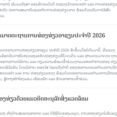
າລານີ ພົມມະວົງສາ ຮອງລັດຖະມົນຕີ ກະຊວງວັດທະນະທຳ ແລະ ການທ່ອງທ່ຽວ 
ສະຫວັນ ປະທານສະມາຄົມທຸລະກິດການທ່ອງທ່ຽວລາວ ພ້ອມດ້ວຍບັນດາບໍລິສັດ
ວມ.
ັນມາດຕະຖານການທ່ອງທ່ຽວອາຊຽນປະຈຳປີ 2026
ດຕະຖານການທ່ອງທ່ຽວອາຊຽນ ປະຈຳປີ 2026 ຈັດຂຶ້ນເມື່ອບໍ່ດົນມານີ້, ທີ່ແຂວງ
ດເລືອກບັນດາຫົວໜ່ວຍທຸລະກິດທ່ອງທ່ຽວທີ່ໂດດເດັ່ນ ແລະ ຜ່ານເກນມາດຕະ ຖາ
ຸນນະພາບການບໍລິການ ແລະ ກຽມຄວາມພ້ອມເຂົ້າຮ່ວມງານມະຫະກຳການທ່ອງ ທ່ຽ
ປະເທດຟີລິບປິນ ໂດຍມີທ່ານ ທອງໃສ ໄຊຍະວົງຄຳດີ ຮອງປະທານຄະນະກຳມະການປ
ວັດທະນະທຳ ແລະ ການ ທ່ອງທ່ຽວແຂວງ ພ້ອມດ້ວຍປະທານຄະນະກຳມະການປົກຄ
ູ້ຕາງໜ້າໂຮງແຮມ-ເຮືອນພັກ ແລະ ຮ້ານອາຫານເຂົ້າຮ່ວມ.
່ອງທ່ຽວດ້ວຍແນວຄິດອະນຸລັກສິ່ງແວດລ້ອມ
ນແປງ ທັງດ້ານສະພາບອາກາດ ແລະ ວິຖີຊີວິດຂອງມະນຸດ, ການທ່ອງທ່ຽວບໍ່ເປັນພຽ