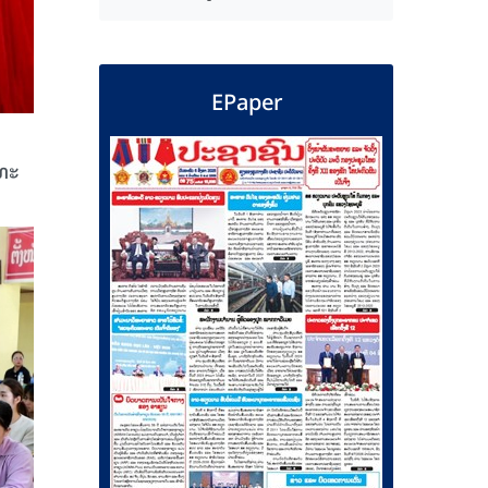
EPaper
ດທະ