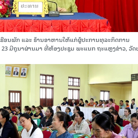
 ເຮືອນພັກ ແລະ ຮ້ານອາຫານໃຫ້ແກ່ຜູ້ປະການທຸລະກິດການ
ທີ 23 ມີຖຸນາຜ່ານມາ ທີ່ຫ້ອງປະຊຸມ ພະແນກ ຖະແຫຼງຂ່າວ, ວັ