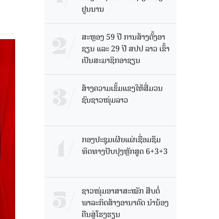
ຢູນນານ
ສະຫຼອງ 59 ປີ ການສ້າງຕັ້ງອາ
ຊຽນ ແລະ 29 ປີ ສປປ ລາວ ເຂົ້າ
ເປັນສະມາຊິກອາຊຽນ
ສ້າງຄວາມເຂັ້ມແຂງໃຫ້ສື່ມວນ
ຊົນຊາວໜຸ່ມລາວ
ກອງປະຊຸມເຜີຍແຜ່ເຊື່ອມຊຶມ
ທິດທາງປັບປຸງຫຼັກສູດ 6+3+3
ຊາວໜຸ່ມອາສາສະໝັກ ສືບຕໍ່
ພາລະກິດສ້າງອານາຄົດ ນໍານ້ອງ
ຄືນສູ່ໂຮງຮຽນ