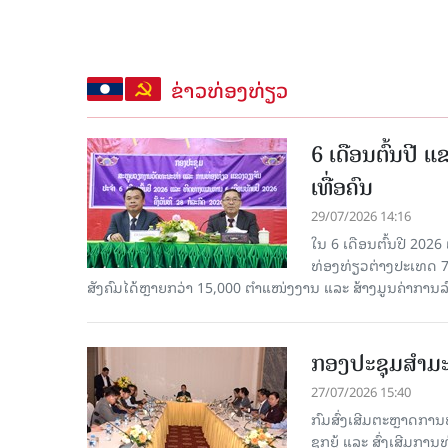
ຂ່າວທ່ອງທ່ຽວ
6 ເດືອນຕົ້ນປີ 
ເທື່ອຄົນ
29/07/2026 14:16
ໃນ 6 ເດືອນຕົ້ນປີ 2026
ທ່ອງທ່ຽວຕ່າງປະເທດ 7
ສັງຄົມໄດ້ຫຼາຍກວ່າ 15,000 ຕຳແໜ່ງງານ ແລະ ສ້າງມູນຄ່າການລ
ກອງປະຊຸມສຳມະນ
27/07/2026 15:40
ກົມສົ່ງເສີມຕະຫຼາດກ
ຊຸກຍູ້ ແລະ ສົ່ງເສີມກາ