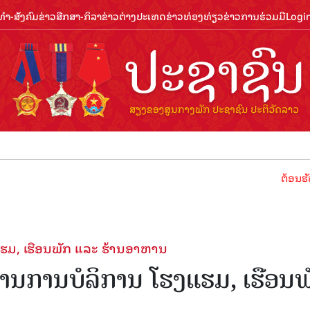
ຳ-ສັງຄົມ
ຂ່າວສືກສາ-ກິລາ
ຂ່າວຕ່າງປະເທດ
ຂ່າວທ່ອງທ່ຽວ
ຂ່າວການຮ່ວມມື
Logi
ຕ້ອນຮັບປີທ່ອງທ່ຽ
ງແຮມ, ເຮືອນພັກ ແລະ ຮ້ານອາຫານ
ດ້ານການບໍລິການ ໂຮງແຮມ, ເຮືອນພ