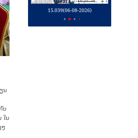
26)
15.039(06-08-2026)
1
ຮຽນ
ກັບ
ນ ໃນ
າງໆ