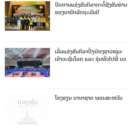
ປິດການແຂ່ງຂັນກິລາກະຕໍ້ຊີງຂັນທ່ານ
ຮອງນາຍົກລັດຖະມົນຕີ
ເລີ່ມແຂ່ງຂັນກິລາປິ່ງປ່ອງຊາວໜຸ່ມ-
ເຍົາວະຊົນໂລກ ແລະ ຮຸ່ນທົ່ວໄປທີ່ ນວ
ໂຮງຮຽນ ນານາຊາດ ພອນສະຫວັນ