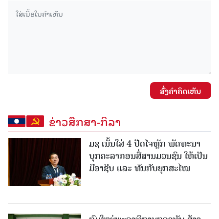
ສົ່ງຄໍາຄິດເຫັນ
ຂ່າວສືກສາ-ກິລາ
ມຊ ເນັ້ນໃສ່ 4 ປັດໄຈຫຼັກ ພັດທະນາ
ບຸກຄະລາກອນສື່ສານມວນຊົນ ໃຫ້ເປັນ
ມືອາຊີບ ແລະ ທັນກັບຍຸກສະໄໝ