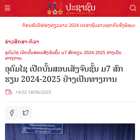
ຕ້ອນຮັບປີທ່ອງທ່ຽວລາວ 2024 ປະຊາຊົນລາວທຸກຄົນຈົ່ງພ້ອມເປັນເຈົ້າ
ຂ່າວສືກສາ-ກິລາ
ອຸດົມໄຊ ເປີດບັ້ນສອບເສັງຈົບຊັ້ນ ມ7 ສົກຮຽນ 2024-2025 ຢ່າງເປັນ
ທາງການ
ອຸດົມໄຊ ເປີດບັ້ນສອບເສັງຈົບຊັ້ນ ມ7 ສົກ
ຮຽນ 2024-2025 ຢ່າງເປັນທາງການ
14:02 18/06/2025