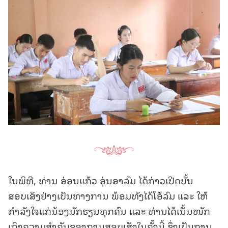
ໃນພິທີ, ທ່ານ ອ່ອນແກ້ວ ອຸ່ນອາລົມ ໄດ້ກ່າວເປີດບັ້ນ
ສອບເສັງຢ່າງເປັນທາງການ ພ້ອມທັງໄດ້ໂອ້ລົມ ແລະ ໃຫ້
ກຳລັງໃຈແກ່ນ້ອງນັກຮຽນທຸກຄົນ ແລະ ທ່ານໄດ້ເນັ້ນໜັກ
ເຖິງຄວາມສຳຄັນຂອງການສອບເສັງໃນຄັ້ງນີ້ ຊຶ່ງເປັນການ