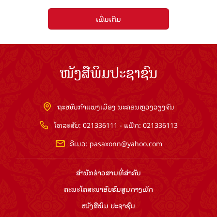
ເພີ່ມເຕີມ
ໜັງສືພິມປະຊາຊົນ
ຖະໜົນກຳແພງເມືອງ ນະຄອນຫຼວງວຽງຈັນ
ໂທລະສັບ: 021336111 - ແຟັກ: 021336113
ອີເມວ:
pasaxonn@yahoo.com
ສຳ​ນັກ​ຂ່າວ​ສານ​ທີ່​ສຳ​ຄັນ​
ຄະນະໂຄສະນາອົບຮົມ​ສູນ​ກາງ​ພັກ
ໜັງສືພິມ ປະ​ຊາ​ຊົນ