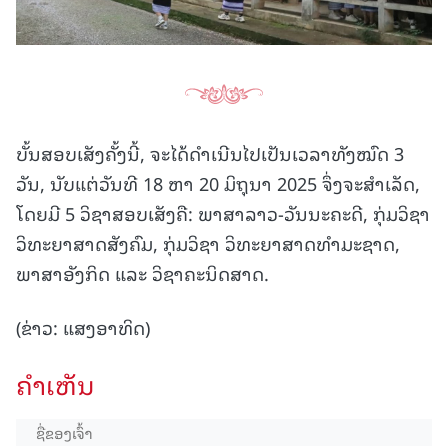
ບັ້ນສອບເສັງຄັ້ງນີ້, ຈະໄດ້ດໍາເນີນໄປເປັນເວລາທັງໝົດ 3
ວັນ, ນັບແຕ່ວັນທີ 18 ຫາ 20 ມິຖຸນາ 2025 ຈຶ່ງຈະສຳເລັດ,
ໂດຍມີ 5 ວິຊາສອບເສັງຄື: ພາສາລາວ-ວັນນະຄະດີ, ກຸ່ມວິຊາ
ວິທະຍາສາດສັງຄົມ, ກຸ່ມວິຊາ ວິທະຍາສາດທຳມະຊາດ,
ພາສາອັງກິດ ແລະ ວິຊາຄະນິດສາດ.
(ຂ່າວ: ແສງອາທິດ)
ຄໍາເຫັນ