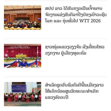
ສປປ ລາວ ໄດ້ຮັບກຽດເປັນເຈົ້າພາບ
ຈັດງານແຂ່ງຂັນກິລາປິ່ງປ່ອງເຍົາວະຊົນ
ໂລກ ແລະ ຮຸ່ນທົ່ວໄປ WTT 2026
ຊາວໜຸ່ມແຂວງວຽງຈັນ ລົງເຄື່ອນໄຫວ
ວຽກງານ ຢູ່ເມືອງທຸລະຄົມ
ສຳເລັດຊຸດອົບຮົມດົນຕີພື້ນເມືອງລາວ
ໃຫ້ເດັກນ້ອຍສູນວັດທະນະທຳເດັກ
ແຂວງອັດຕະປື