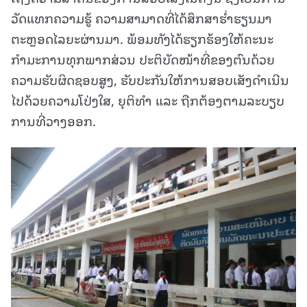
ວັດແທກຄວາມຮູ້ ຄວາມສາມາດທີ່ໄດ້ສຶກສາຮ່ຳຮຽນມາ
ຕະຫຼອດໄລຍະຜ່ານມາ. ພ້ອມທັງໄດ້ຮຽກຮ້ອງໃຫ້ຄະນະ
ກຳມະການທຸກພາກສ່ວນ ປະຕິບັດໜ້າທີ່ຂອງຕົນດ້ວຍ
ຄວາມຮັບຜິດຊອບສູງ, ຮັບປະກັນໃຫ້ການສອບເສັງດຳເນີນ
ໄປດ້ວຍຄວາມໂປ່ງໃສ, ຍຸຕິທຳ ແລະ ຖືກຕ້ອງຕາມລະບຽບ
ການທີ່ວາງອອກ.