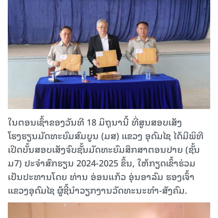
ໃນຕອນເຊົ້າຂອງວັນທີ 18 ມິຖຸນານີ້ ທີ່ສູນສອບເສັງ
ໂຮງຮຽນມັດທະຍົມສົມບູນ (ມສ) ແຂວງ ອຸດົມໄຊ ໄດ້ມີພິທີ
ເປີດບັ້ນສອບເສັງຈົບຊັ້ນມັດທະຍົມສຶກສາຕອນປາຍ (ຊັ້ນ
ມ7) ປະຈຳສົກຮຽນ 2024-2025 ຂຶ້ນ, ໃຫ້ກຽດເຂົ້າຮ່ວມ
ເປັນປະທານໂດຍ ທ່ານ ອ່ອນແກ້ວ ອຸ່ນອາລົມ ຮອງເຈົ້າ
ແຂວງອຸດົມໄຊ ຜູ້ຊີ້ນຳວຽກງານວັດທະນະທຳ-ສັງຄົມ.