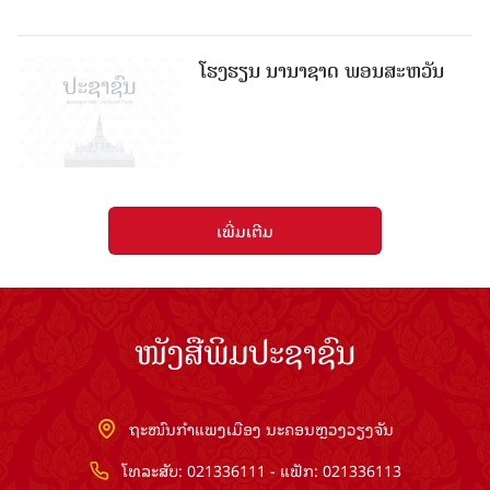
ໂຮງຮຽນ ນານາຊາດ ພອນສະຫວັນ
ເພີ່ມເຕີມ
ໜັງສືພິມປະຊາຊົນ
ຖະໜົນກຳແພງເມືອງ ນະຄອນຫຼວງວຽງຈັນ
ໂທລະສັບ: 021336111 - ແຟັກ: 021336113