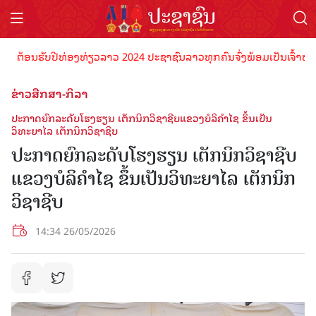
ຕ້ອນຮັບປີທ່ອງທ່ຽວລາວ 2024 ປະຊາຊົນລາວທຸກຄົນຈົ່ງພ້ອມເປັນເຈົ້າພາບທີ່
ຂ່າວສືກສາ-ກິລາ
ປະກາດຍົກລະດັບໂຮງຮຽນ ເຕັກນິກວິຊາຊີບແຂວງບໍລິຄຳໄຊ ຂຶ້ນເປັນ
ວິທະຍາໄລ ເຕັກນິກວິຊາຊີບ
ປະກາດຍົກລະດັບໂຮງຮຽນ ເຕັກນິກວິຊາຊີບ
ແຂວງບໍລິຄຳໄຊ ຂຶ້ນເປັນວິທະຍາໄລ ເຕັກນິກ
ວິຊາຊີບ
14:34 26/05/2026