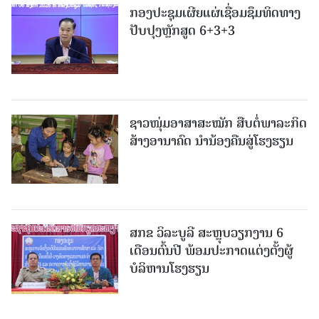
ກອງປະຊຸມເຜີຍແຜ່ເຊື່ອມຊຶມທິດທາງ
ປັບປຸງຫຼັກສູດ 6+3+3
ຊາວໜຸ່ມອາສາສະໝັກ ສືບຕໍ່ພາລະກິດ
ສ້າງອານາຄົດ ນໍານ້ອງຄືນສູ່ໂຮງຮຽນ
ສກຂ ວິລະບູລີ ສະຫຼຸບວຽກງານ 6
ເດືອນຕົ້ນປີ ພ້ອມປະກາດແຕ່ງຕັ້ງຜູ້
ບໍລິຫານໂຮງຮຽນ