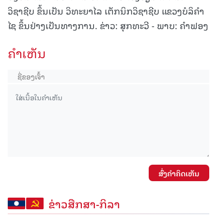
ວິຊາຊີບ ຂຶ້ນເປັນ ວິທະຍາໄລ ເຕັກນິກວິຊາຊີບ ແຂວງບໍລິຄໍາ
ໄຊ ຂຶ້ນຢ່າງເປັນທາງການ. ຂ່າວ: ສຸກທະວີ - ພາບ: ຄຳຟອງ
ຄໍາເຫັນ
ສົ່ງຄໍາຄິດເຫັນ
ຂ່າວສືກສາ-ກິລາ