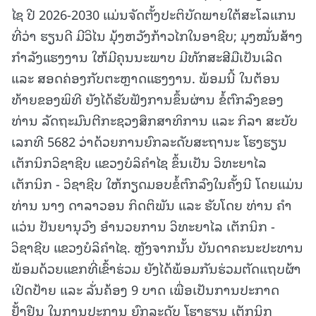
ໄຊ ປີ 2026-2030 ແມ່ນຈັດຕັ້ງປະຕິບັດພາຍໃຕ້ສະໂລແກນ
ທີ່ວ່າ ຮຽນດີ ມີວິໄນ ມຸ້ງຫວັງກ້າວໄກໃນອາຊີບ; ມຸງໝັ່ນສ້າງ
ກຳລັງແຮງງານ ໃຫ້ມີຄຸນນະພາບ ມີທັກສະສີມືເປັນເລີດ
ແລະ ສອດຄ່ອງກັບຕະຫຼາດແຮງງານ. ພ້ອມນີ້ ໃນຕ້ອນ
ທ້າຍຂອງພິທີ ຍັງໄດ້ຮັບຟັງການຂຶ້ນຜ່ານ ຂໍ້ຕົກລົງຂອງ
ທ່ານ ລັດຖະມົນຕີກະຊວງສຶກສາທິການ ແລະ ກິລາ ສະບັບ
ເລກທີ 5682 ວ່າດ້ວຍການຍົກລະດັບສະຖານະ ໂຮງຮຽນ
ເຕັກນິກວິຊາຊີບ ແຂວງບໍລິຄໍາໄຊ ຂຶ້ນເປັນ ວິທະຍາໄລ
ເຕັກນິກ - ວິຊາຊີບ ໃຫ້ກຽດມອບຂໍ້ຕົກລົງໃນຄັ້ງນີ ໂດຍແມ່ນ
ທ່ານ ນາງ ດາລາວອນ ກິດຕິພັນ ແລະ ຮັບໂດຍ ທ່ານ ຄໍາ
ແວ່ນ ປັນຍານຸວົງ ອໍານວຍການ ວິທະຍາໄລ ເຕັກນິກ -
ວິຊາຊີບ ແຂວງບໍລິຄໍາໄຊ. ຫຼັງຈາກນັ້ນ ບັນດາຄະນະປະທານ
ພ້ອມດ້ວຍແຂກທີ່ເຂົ້າຮ່ວມ ຍັງໄດ້ພ້ອມກັນຮ່ວມຕັດແຖບຜ້າ
ເປີດປ້າຍ ແລະ ລັ່ນຄ້ອງ 9 ບາດ ເພື່ອເປັນການປະກາດ
ຢັ້ງຢືນ ໃນການປະການ ຍົກລະດັບ ໂຮງຮຽນ ເຕັກນິກ