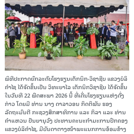
ພິທີປະກາດຍົກລະດັບໂຮງຮຽນເຕັກນິກ-ວິຊາຊີບ ແຂວງບໍລິ
ຄໍາໄຊ ໄດ້ຈັດຂຶ້ນເປັນ ວິທະຍາໄລ ເຕັກນິກວິຊາຊີບ ໄດ້ຈັດຂຶ້ນ
ໃນວັນທີ 22 ພືດສະພາ 2026 ນີ້ ທີ່ເດີ່ນໂຮງຮຽນແຫ່ງດັ່ງ
ກ່າວ ໂດຍມີ ທ່ານ ນາງ ດາລາວອນ ກິດຕິພັນ ຮອງ
ລັດຖະມົນຕີ ກະຊວງສຶກສາທິການ ແລະ ກິລາ ແລະ ທ່ານ
ຄຳແຫວນ ປັນຍານຸວົງ ປະທານຄະນະກໍາມະການປົກຄອງ
ແຂວງບໍລິຄຳໄຊ, ມີບັນດາຕາງໜ້າພະແນກການອ້ອມຂ້າງ