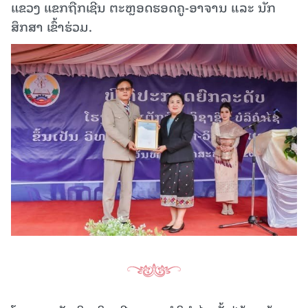
ແຂວງ ແຂກຖືກເຊີນ ຕະຫຼອດຮອດຄູ-ອາຈານ ແລະ ນັກ
ສຶກສາ ເຂົ້າຮ່ວມ.