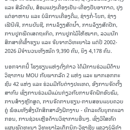
ແລະ ສີລົດຍົນ, ສ້ອມແປງເຄື່ອງເຢັນ-ເຄື່ອງປັບອາກາດ, ປຸງ
ແຕ່ອາຫານ ແລະ ບໍລິການເຄື່ອງດື່ມ, ຊ່າງກໍ່-ໂບກ, ຊ່າງ
ເຟີນີເຈີ, ການບັນຊີ, ການລ້ຽງສັດນ້ຳ, ການລ້ຽງສັດປີກ,
ການປູກພືດເສດຖະກິດ, ການປູກໄມ້ໃຫ້ໝາກ, ລວມນັກ
ສຶກສາທີ່ເຂົ້າຮຽນ ແລະ ຈົບຈາກວິທະຍາໄລ ແຕ່ປີ 2002-
2026 ມີຈໍານວນທັງໝົດ 9,390 ຄົນ, ຍິງ 4,178 ຄົນ.
ນອກຈາກນີ້ ໂຮງຮຽນແຫ່ງດັ່ງກ່າວ ໄດ້ມີການຮ່ວມມືດ້ານ
ວິຊາການ MOU ກັບພາກລັດ 2 ແຫ່ງ ແລະ ພາກເອກກະ
ຊົນ 42 ແຫ່ງ ແລະ ຮ່ວມມືກັບຕ່າງປະເທດ, ອົງການຈັດຕັ້ງ
ສາກົນ ເຊິ່ງການຮ່ວມມືແມ່ນກ່ຽວກັບການຈັດຝຶກອົບຮົມ,
ການສ້າງຫຼັກສູດ, ການຈັດການຮຽນ-ການສອນແບບຄວບ
ຄູ່ ພ້ອມທັງສົ່ງນັກສຶກສາລົງຝຶກງານ - ຍົກລະດັບບຸກຄະລາ
ກອນ, ການຊ່ວຍເຫຼືອດ້ານວິຊາການອື່ນໆ. ເຊິ່ງວິໃສທັດ
ແຜນພັດທະນາ ວິທະຍາໄລເຕັກນິກ-ວິຊາຊີບ ແຂວງບໍລິຄຳ