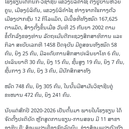
ໂຮງຮຽນເຕັກນິກ-ວິຊາຊີບ ແຂວງບໍລິຄຳໄຊ ຕັ້ງຢູ່ບ້ານຫ້ວຍ
ຄູນ, ເມືອງບໍລິຄັນ, ແຂວງບໍລິຄໍາໄຊ ຫ່າງຈາກໃຈກາງຕົວ
ເມືອງປາກຊັນ 12 ກິໂລແມັດ, ມີເນື້ອທີ່ທັງໝົດ 167,625
ຕາແມັດ, ສ້າງຕັ້ງຂຶ້ນເມື່ອ ວັນທີ 25 ກັນຍາ 2002 ຕາມ
ຂໍ້ຕົກລົງຂອງທ່ານ ລັດຖະມົນຕີກະຊວງສຶກສາທິການ ແລະ
ກິລາ ສະບັບເລກທີ 1458 ປັດຈຸບັນ ມີຄູສອນທັງໝົດ 58
ຄົນ, ຍິງ 25 ຄົນ, ມີລະດັບການສຶກສາປະລິນຍາໂທ 6 ຄົນ,
ປະລິນຍາຕີ 30 ຄົນ, ຍິງ 15 ຄົນ, ຊັ້ນສູງ 19 ຄົນ, ຍິງ 7 ຄົນ,
ຊັ້ນກາງ 3 ຄົນ, ຍິງ 3 ຄົນ, ມີນັກສຶກສາທັງ
ໝົດ 748 ຄົນ, ຍິງ 305 ຄົນ, ໃນນັ້ນມີສາມັນວິຊາຊີບຄູ່
ຂະໜານ 472 ຄົນ, ຍິງ 241 ຄົນ.
ນັບແຕ່ສົກປີ 2020-2026 ເປັນຕົ້ນມາ ພາຍໃນໂຮງຮຽນ ໄດ້
ຈັດຕັ້ງປະຕິບັດ ຫຼັກສູດການຮຽນ-ການສອນ ມີ 11 ສາຂາ
ອາຊີບ ຄື: ສ້ອມແປງເຄື່ອງຈັກລົດຍົນ, ຊ່າງສ້ອມແປງຕົວຖັງ