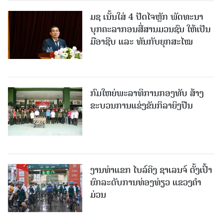
ມຊ ເນັ້ນໃສ່ 4 ປັດໄຈຫຼັກ ພັດທະນາ
ບຸກຄະລາກອນສື່ສານມວນຊົນ ໃຫ້ເປັນ
ມືອາຊີບ ແລະ ທັນກັບຍຸກສະໄໝ
ກົມໃຫຍ່ພະລາທິການກອງທັບ ສ້າງ
ຂະບວນການແຂ່ງຂັນກິລາຍິງປືນ
ງານທ່າແຂກ ໄບລ໌ຄິງ ຊາເລນຈ໌ ຕັ້ງເປົ້າ
ຍົກລະດັບການທ່ອງທ່ຽວ ແຂວງຄໍາ
ມ່ວນ