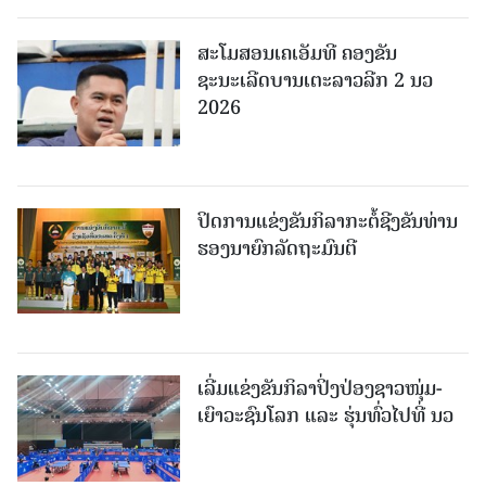
ສະໂມສອນເຄເອັມທີ ຄອງຂັນ
ຊະນະເລີດບານເຕະລາວລີກ 2 ນວ
2026
ປິດການແຂ່ງຂັນກິລາກະຕໍ້ຊີງຂັນທ່ານ
ຮອງນາຍົກລັດຖະມົນຕີ
ເລີ່ມແຂ່ງຂັນກິລາປິ່ງປ່ອງຊາວໜຸ່ມ-
ເຍົາວະຊົນໂລກ ແລະ ຮຸ່ນທົ່ວໄປທີ່ ນວ