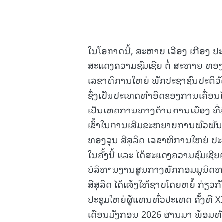
ໃນໂອກາດນີ້, ສະຫາຍ ເລືອງ ເກືອງ 
ສະແດງຄວາມຊົມເຊີຍ ຕໍ່ ສະຫາຍ ທອງລຸນ
ເລຂາທິການໃຫຍ່ ພັກປະຊາຊົນປະຕິວັດ
ຊຶ່ງເປັນປະເທດທໍາອິດຂອງການເຄື່
ເປັນເຫດການທາງດ້ານການເມືອງ ທີ່
ເຂົ້າໃນການເສີມຂະຫຍາຍການພົວພັນຮ່
ທອງລຸນ ສີສຸລິດ ເລຂາທິການໃຫຍ່ ປ
ໃນຄັ້ງນີ້ ແລະ ໄດ້ສະແດງຄວາມຊົມເຊີຍຕ
ບໍລິຫານງານສູນກາງພັກກອມມູນິດຫວຽ
ສີສຸລິດ ໄດ້ແຈ້ງໃຫ້ຊາບໂດຍຫຍໍ້ ກ່
ປະຊຸມໃຫຍ່ຜູ້ແທນທົ່ວປະເທດ ຄັ້ງທີ X
ເດືອນມັງກອນ 2026 ຜ່ານມາ ພ້ອມທັ