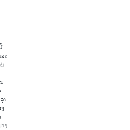
ີ້
ແລະ
ັນ
່ນ
ະ
ງລຸນ
ອງ
ນ
່າງ