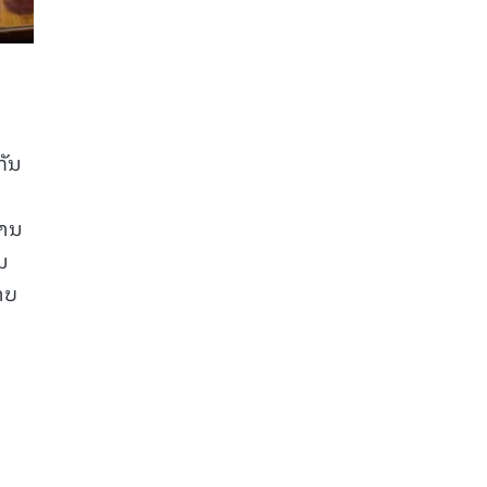
ກັນ
ງານ
ນ
າບ