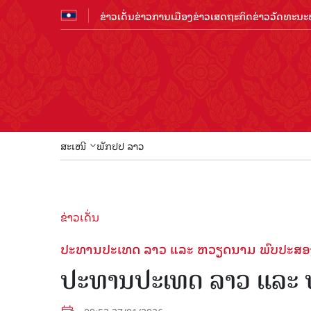
ຂ່າວເດັ່ນ
ຂ່າວການເມືອງ
ຂ່າວເສດຖະກິດ
ຂ່າວວັດທະນະທ
ສະເໜີ
ພັກປປ ລາວ
ຂ່າວເດັ່ນ
ປະທານປະເທດ ລາວ ແລະ ຫວຽດນາມ ພົບປະສອ
ປະທານປະເທດ ລາວ ແລະ 