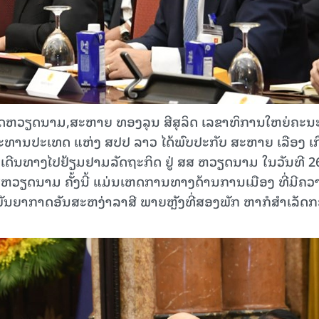
ເທດຫວຽດນາມ,ສະຫາຍ ທອງລຸນ ສີສຸລິດ ເລຂາທິການໃຫຍ່ຄະນ
ະທານປະເທດ ແຫ່ງ ສປປ ລາວ ໄດ້ພົບປະກັບ ສະຫາຍ ເລືອງ ເກ
ີນທາງໄປຢ້ຽມຢາມລັດຖະກິດ ຢູ່ ສສ ຫວຽດນາມ ໃນວັນທີ 2
ຫວຽດນາມ ຄັ້ງນີ້ ແມ່ນເຫດການທາງດ້ານການເມືອງ ທີ່ມີຄວ
ັນຍາກາດອັນສະຫງ່າລາສີ ພາຍຫຼັງທີ່ສອງພັກ ຫາກໍສໍາເລັດ