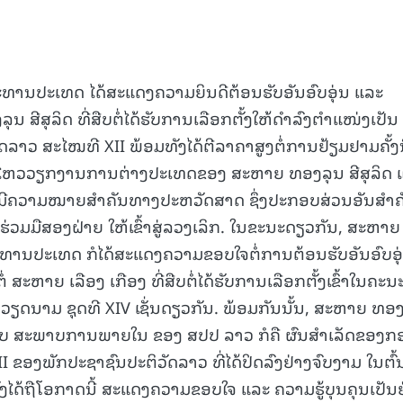
ປະທານປະເທດ ໄດ້ສະແດງຄວາມຍິນດີຕ້ອນຮັບອັນອົບອຸ່ນ ແລະ
 ສີສຸລິດ ທີ່ສືບຕໍ່ໄດ້ຮັບການເລືອກຕັ້ງໃຫ້ດໍາລົງຕໍາແໜ່ງເປັນ
ລາວ ສະໄໝທີ XII ພ້ອມທັງໄດ້ຕີລາຄາສູງຕໍ່ການຢ້ຽມຢາມຄັ້ງນ
ອນໄຫວວຽກງານການຕ່າງປະເທດຂອງ ສະຫາຍ ທອງລຸນ ສີສຸລິດ 
ມີຄວາມໝາຍສໍາຄັນທາງປະຫວັດສາດ ຊຶ່ງປະກອບສ່ວນອັນສໍາຄ
ວມມືສອງຝ່າຍ ໃຫ້ເຂົ້າສູ່ລວງເລິກ. ໃນຂະນະດຽວກັນ, ສະຫາຍ
ະທານປະເທດ ກໍໄດ້ສະແດງຄວາມຂອບໃຈຕໍ່ການຕ້ອນຮັບອັນອົບອຸ
ໍ່ ສະຫາຍ ເລືອງ ເກືອງ ທີ່ສືບຕໍ່ໄດ້ຮັບການເລືອກຕັ້ງເຂົ້າໃນຄະນ
ດນາມ ຊຸດທີ XIV ເຊັ່ນດຽວກັນ. ພ້ອມກັນນັ້ນ, ສະຫາຍ ທອ
ຽວກັບ ສະພາບການພາຍໃນ ຂອງ ສປປ ລາວ ກໍຄື ຜົນສໍາເລັດຂອງກ
II ຂອງພັກປະຊາຊົນປະຕິວັດລາວ ທີ່ໄດ້ປິດລົງຢ່າງຈົບງາມ ໃນຕົ້
ງໄດ້ຖືໂອກາດນີ້ ສະແດງຄວາມຂອບໃຈ ແລະ ຄວາມຮູ້ບຸນຄຸນເປັນຢ