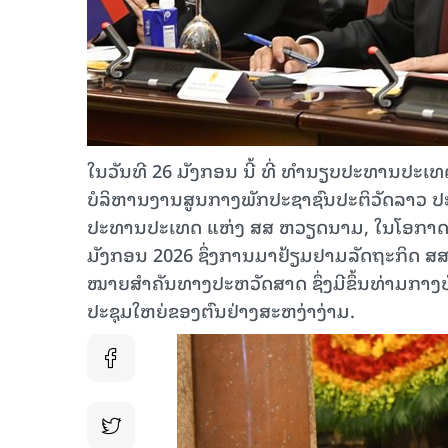
ໃນວັນທີ 26 ມັງກອນ ນີ້ ທີ່ ທໍານຽບປະທານປະ
ບໍລິຫານງານສູນກາງພັກປະຊາຊົນປະຕິວັດລາວ ປ
ປະທານປະເທດ ແຫ່ງ ສສ ຫວຽດນາມ, ໃນໂອກາດເດ
ມັງກອນ 2026 ຊຶ່ງການມາຢ້ຽມຢາມລັດຖະກິດ ສສ
ໝາຍສໍາຄັນທາງປະຫວັດສາດ ຊຶ່ງມີຂຶ້ນທ່າມກາງບ
ປະຊຸມໃຫຍ່ຂອງຕົນຢ່າງສະຫງ່າງ່າມ.