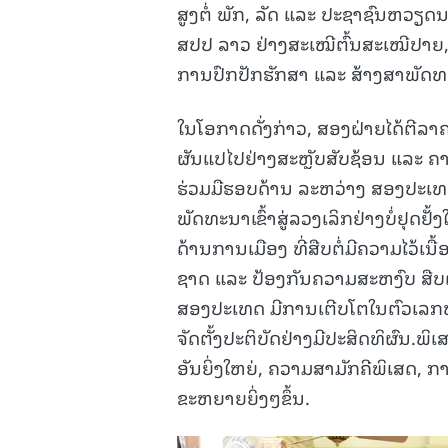
ສູງຕໍ່ ພັກ, ລັດ ແລະ ປະຊາຊົນຫວຽດ
ສປປ ລາວ ຢ່າງສະເໝີຕົ້ນສະເໝີປາຍ, ແ
ການປົກປັກຮັກສາ ແລະ ສ້າງສາພັດທ
ໃນໂອກາດດັ່ງກ່າວ, ສອງຝ່າຍໄດ້ຕີລາຄ
ຜັນແປໄປຢ່າງສະຫຼັບສັບຊ້ອນ ແລະ 
ຮ່ວມມືຮອບດ້ານ ລະຫວ່າງ ສອງປະເທດ
ພັດທະນາເຂົ້າສູ່ລວງເລິກຢ່າງບໍ່ຢຸດ
ດ້ານການເມືອງ ທີ່ສືບຕໍ່ມີຄວາມໄວ້ເ
ຊາດ ແລະ ປ້ອງກັນຄວາມສະຫງົບ ສືບຕໍ
ສອງປະເທດ ມີການເຕີບໂຕໃນຕົວເລກທີ
ຈັດຕັ້ງປະຕິບັດຢ່າງມີປະສິດທິຜົນ.ພ
ອັນຍິ່ງໃຫຍ່, ຄວາມສາມັກຄີພິເສດ, ກ
ຂະຫຍາຍຍິ່ງໆຂຶ້ນ.