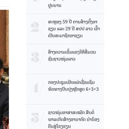
ຢູນນານ
ສະຫຼອງ 59 ປີ ການສ້າງຕັ້ງອາ
ຊຽນ ແລະ 29 ປີ ສປປ ລາວ ເຂົ້າ
ເປັນສະມາຊິກອາຊຽນ
ສ້າງຄວາມເຂັ້ມແຂງໃຫ້ສື່ມວນ
ຊົນຊາວໜຸ່ມລາວ
ກອງປະຊຸມເຜີຍແຜ່ເຊື່ອມຊຶມ
ທິດທາງປັບປຸງຫຼັກສູດ 6+3+3
ຊາວໜຸ່ມອາສາສະໝັກ ສືບຕໍ່
ພາລະກິດສ້າງອານາຄົດ ນໍານ້ອງ
ຄືນສູ່ໂຮງຮຽນ