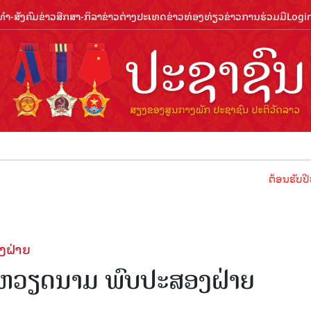
ຳ-ສັງຄົມ
ຂ່າວສືກສາ-ກິລາ
ຂ່າວຕ່າງປະເທດ
ຂ່າວທ່ອງທ່ຽວ
ຂ່າວການຮ່ວມມື
Logi
ຕ້ອນຮັບປີທ່ອງທ່ຽວລາ
ງຝ່າຍ
ຫວຽດນາມ ພົບປະສອງຝ່າຍ