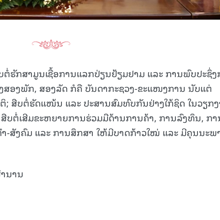
ສືບຕໍ່ຮັກສາມູນເຊື້ອການແລກປ່ຽນຢ້ຽມຢາມ ແລະ ການພົບປະຊຶ່ງ
ອງສອງພັກ, ສອງລັດ ກໍຄື ບັນດາກະຊວງ-ຂະແໜງການ ນັບແຕ່
ຕິ; ສືບຕໍ່ຮັດແໜ້ນ ແລະ ປະສານສົມທົບກັນຢ່າງໃກ້ຊິດ ໃນວຽກ
ສືບຕໍ່ເສີມຂະຫຍາຍການຮ່ວມມືດ້ານການຄ້າ, ການລົງທຶນ, ກາ
ທໍາ-ສັງຄົມ ແລະ ການສຶກສາ ໃຫ້ມີບາດກ້າວໃໝ່ ແລະ ມີຄຸນນະພ
ໍານານ