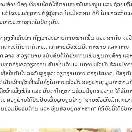
ນາມອ້າຍນ້ອງ ທີ່ຍາມໃດກໍໃຫ້ການສະໜັບສະໜູນ ແລະ ຊ່ວຍເຫຼື
ຕ່ໄລຍະແຫ່ງການຕໍ່ສູ້ກູ້ຊາດ ໃນເມື່ອກ່ອນ ກໍຄື ໃນພາລະກິດແ
ະນາປະເທດຊາດໃນປັດຈຸບັນ.
າສູງທີ່ເຫັນວ່າ ເຖິງວ່າສະພາບການພາກພື້ນ ແລະ ສາກົນ ຈະສືບ
ຄາດຄະເນໄດ້ຍາກກໍຕາມ, ແຕ່ສາຍພົວພັນມິດຕະພາບ ແລະ ການ
 ລາວ-ຫວຽດນາມ ແມ່ນສືບຕໍ່ໄດ້ຮັບການເພີ່ມພູນຄູນສ້າງ ແລ
ຢັ້ງໃນທຸກຂົງເຂດວຽກງານ ອັນພົ້ນເດັ່ນແມ່ນການພົວພັນຮ່ວມມືທາ
ນື້ອເຊື່ອໃຈກັນໃນລະດັບສູງສຸດ; ວຽກງານການຕ່າງປະເທດ, ປ້ອງກັ
່ເປັນເສົາຫຼັກທີ່ໝັ້ນຄົງໃນການພົວພັນສອງຝ່າຍ; ມູນຄ່າການຄ
່ໜ້າເພິ່ງພໍໃຈ ແລະ ບັນດາໂຄງການຮ່ວມມືຍຸດທະສາດ ໄດ້ຮັບ
ິເສດ, ສອງຝ່າຍໄດ້ຢືນຢັນເພີ່ມພູນຄູນສ້າງ “ສາຍພົວພັນມິດຕະພ
ານຮ່ວມມືຮອບດ້ານ ແລະ ຫຸ້ນສ່ວນຍຸດທະສາດ” ໃຫ້ນັບມື້ໄດ້ຮັບ