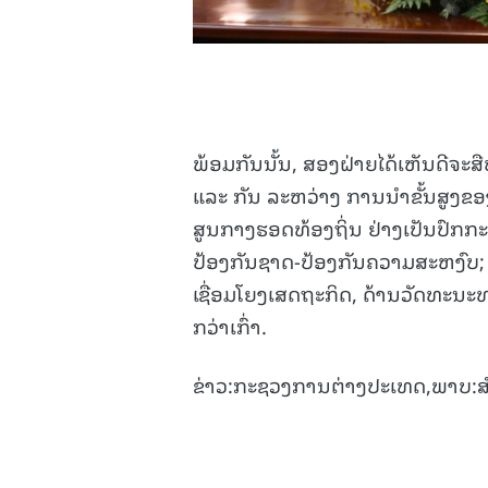
ພ້ອມກັນນັ້ນ, ສອງຝ່າຍໄດ້ເຫັນດີຈະ
ແລະ ກັນ ລະຫວ່າງ ການນໍາຂັ້ນສູງຂ
ສູນກາງຮອດທ້ອງຖິ່ນ ຢ່າງເປັນປົກກະ
ປ້ອງກັນຊາດ-ປ້ອງກັນຄວາມສະຫງົບ; 
ເຊື່ອມໂຍງເສດຖະກິດ, ດ້ານວັດທະນະ
ກວ່າເກົ່າ.
ຂ່າວ:ກະຊວງການຕ່າງປະເທດ,ພາບ:ສ