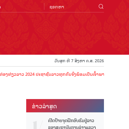
n
ວັນສຸກ ທີ 7 ສິງຫາ ຄ.ສ. 2026
ວ 2024 ປະຊາຊົນລາວທຸກຄົນຈົ່ງພ້ອມເປັນເຈົ້າພາບທີ່ດີ ຕ້ອນຮັບນັກທ່ອງທ່ຽ
ຂ່າວ​ລ່າ​ສຸດ
ເປີດປ້າຍຈຸດຝຶກອົບຮົມຢູ່ລາວ
ຂອງສະຖາບັນການຊ່າງແຂວງ