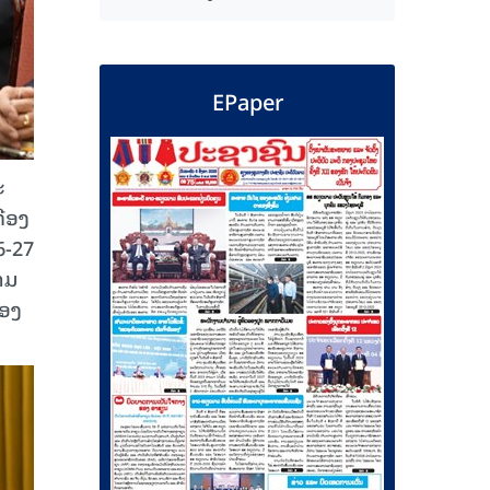
EPaper
ະ
ືອງ
6-27
າມ
ກອງ