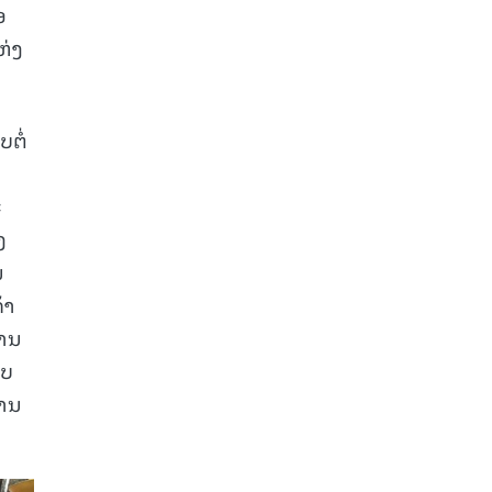
ອ
ຫ່ງ
ຕໍ່
ະ
ງ
ນ
້າ
ການ
າບ
ການ