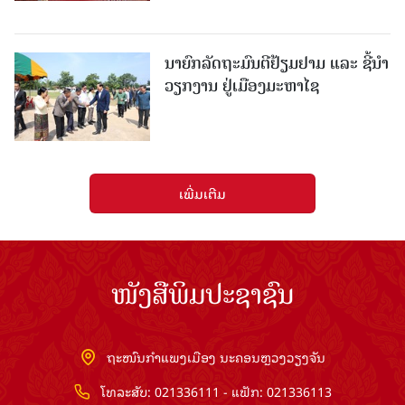
ນາຍົກລັດຖະມົນຕີຢ້ຽມຢາມ ແລະ ຊີ້ນຳ
ວຽກງານ ຢູ່ເມືອງມະຫາໄຊ
ເພີ່ມເຕີມ
ໜັງສືພິມປະຊາຊົນ
ຖະໜົນກຳແພງເມືອງ ນະຄອນຫຼວງວຽງຈັນ
ໂທລະສັບ: 021336111 - ແຟັກ: 021336113