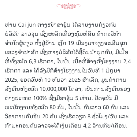
ທ່ານ Cai jun ຕາງໜ້າຂາຮຸ້ນ ໄດ້ລາຍງານກ່ຽວກັບ
ບໍລິສັດ ລາວຈຸນ ເຊິ່ງຜະລິດເຄື່ອງຫຸ້ມຫໍ່ສິນ ຄ້າກະສິກຳ
ຈຳກັດຜູ້ດຽວ ຕັ້ງຢູ່ບ້ານ ຫຼັກ 19 ເມືອງບາຈຽງຈະເລີນສຸກ
ແຂວງຈຳປາສັກ ເຊິ່ງທາງບໍລິສັດໄດ້ຊື້ດິນນໍາບຸກຄົນ, ມີເນື້ອ
ທີ່ທັ້ງໝົດ 6,3 ເຮັກຕາ, ໃນນັ້ນ ເນື້ອທີ່ສ້າງຕັ້ງໂຮງງານ 2,4
ເຮັກຕາ ແລະ ໄດ້ລົງມືກໍ່ສ້າງໂຮງງານໃນວັນທີ 1 ມິຖຸນາ
2025, ຮອດວັນທີ 10 ທັນວາ 2025 ສໍາເລັດ, ມູນຄ່າການ
ລົງທຶນທັງໝົດ 10,000,000 ໂດລາ, ເປັນການລົງທຶນຂອງ
ຕ່າງປະເທດ 100% ເຊິ່ງມີຂາຮຸ້ນ 5 ທ່ານ. ປັດຈຸບັນ ມີ
ພະນັກງານທັງໝົດ 80 ຄົນ, ໃນນັ້ນ ຄົນລາວ 60 ຄົນ ແລະ
ວິຊາການຄົນຈີນ 20 ຄົນ ເຊິ່ງເຮັດວຽກ 8 ຊົ່ວໂມງ/ວັນ ແລະ
ກຳມະກອນຄົນລາວຈະໄດ້ເງິນເດືອນ 4,2 ລ້ານກີບ/ເດືອນ.