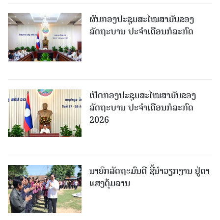
ຜົນກອງປະຊຸມສະໄໝສາມັນຂອງ
ລັດຖະບານ ປະຈຳເດືອນກໍລະກົດ
ເປີດກອງປະຊຸມສະໄໝສາມັນຂອງ
ລັດຖະບານ ປະຈໍາເດືອນກໍລະກົດ
2026
ນາຍົກລັດຖະມົນຕີ ຊີ້ນຳວຽກງານ ຢູ່ຕາ
ແສງຕຸ້ມລານ