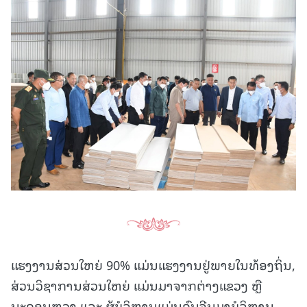
ແຮງງານສ່ວນໃຫຍ່ 90% ແມ່ນແຮງງານຢູ່ພາຍໃນທ້ອງຖິ່ນ,
ສ່ວນວິຊາການສ່ວນໃຫຍ່ ແມ່ນມາຈາກຕ່າງແຂວງ ຫຼື
ນະຄອນຫຼວງ ແລະ ຜູ້ບໍລິຫານແມ່ນຄົນຈີນມາບໍລິຫານ