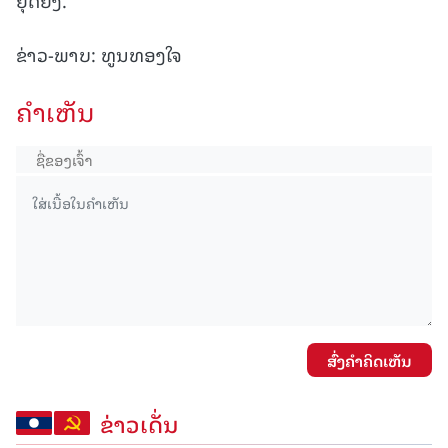
ຂ່າວ-ພາບ: ທູນທອງໃຈ
ຄໍາເຫັນ
ສົ່ງຄໍາຄິດເຫັນ
ຂ່າວເດັ່ນ