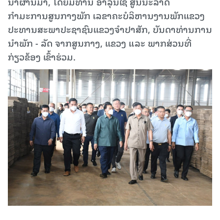
ນາ​ຜ່ານ​ມາ,​ ໂດຍມີທ່ານ ອາລຸນໄຊ ສູນນະລາດ
ກຳມະການສູນກາງພັກ ເລຂາຄະບໍລິຫານງານພັກແຂວງ
ປະທານ​ສະພາ​ປະຊາຊົນ​ແຂວງຈໍາປາສັກ,​ ບັນດາທ່ານການ
ນໍາພັກ​ - ລັດ​ ຈາກສູນກາງ,​ ແຂວງ ແລະ ພາກສ່ວນທີ່
ກ່ຽວຂ້ອງ ​ເຂົ້າ​ຮ່ວມ.​