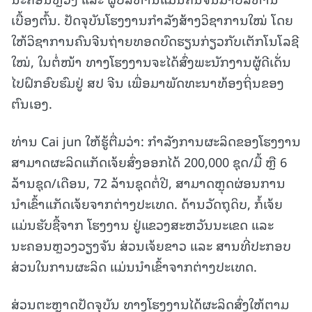
ເບື້ອງຕົ້ນ. ປັດຈຸບັນໂຮງງານກໍາລັງສ້າງວິຊາການໃໝ່ ໂດຍ
ໃຫ້ວິຊາການຄົນຈີນຖ່າຍທອດບົດຮຽນກ່ຽວກັບເຕັກໂນໂລຊີ
ໃໝ່, ໃນຕໍ່ໜ້າ ທາງໂຮງງານຈະໄດ້ສົ່ງພະນັກງານຜູ້ດີເດັ່ນ
ໄປຝຶກອົບຮົມຢູ່ ສປ ຈີນ ເພື່ອມາພັດທະນາທ້ອງຖິ່ນຂອງ
ຕົນເອງ.
ທ່ານ Cai jun ໃຫ້ຮູ້ຕື່ມວ່າ: ກໍາລັງການຜະລິດຂອງໂຮງງານ
ສາມາດຜະລິດແກັດເຈ້ຍສົ່ງອອກໄດ້ 200,000 ຊຸດ/ມື້ ຫຼື 6
ລ້ານຊຸດ/ເດືອນ, 72 ລ້ານຊຸດຕໍ່ປີ, ສາມາດຫຼຸດຜ່ອນການ
ນໍາເຂົ້າແກັດເຈ້ຍຈາກຕ່າງປະເທດ. ດ້ານວັດຖຸດິບ, ກໍ້ເຈ້ຍ
ແມ່ນຮັບຊື້ຈາກ ໂຮງງານ ຢູ່ແຂວງສະຫວັນນະເຂດ ແລະ
ນະຄອນຫຼວງວຽງຈັນ ສ່ວນເຈ້ຍຂາວ ແລະ ສານທີ່ປະກອບ
ສ່ວນໃນການຜະລິດ ແມ່ນນໍາເຂົ້າຈາກຕ່າງປະເທດ.
ສ່ວນຕະຫຼາດປັດຈຸບັນ ທາງໂຮງງານໄດ້ຜະລິດສົ່ງໃຫ້ຕາມ