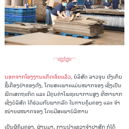
ນອກຈາກໂຮງງານແກັດເຈ້ຍແລ້ວ
, ບໍລິສັດ ລາວຈຸນ ຍັງເກັບ
ຊື້ເຄື່ອງປ່າຂອງດົງ, ໂດຍສະເພາະແມ່ນໝາກຈອງ ເຊິ່ງເປັນ
ພືດເສດຖະກິດ ແລະ ມີຄຸນຄ່າໂພຊະນາການສູງ ທີ່ຫາຍາກ
ເຊິ່ງບໍລິສັດ ໄດ້ຮ່ວມກັບພາກລັດ ໃນການຄຸ້ມຄອງ ແລະ ຈໍາ
ໜ່າຍຜໝາກຈອງ ໂດຍມີສະພາບໍລິຫານ
ເປັນຜູ້ຄຸ້ມຄອງ. ຜ່ານມາ, ການນໍາແຂວງຈໍາປາສັກ ກໍໄດ້