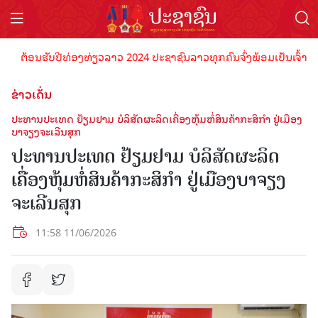
ອນຮັບປີທ່ອງທ່ຽວລາວ 2024 ປະຊາຊົນລາວທຸກຄົນຈົ່ງພ້ອມເປັນເຈົ້າພາບທີ່ດີ 
ຂ່າວເດັ່ນ
ປະ​ທານ​ປະ​ເທດ ຢ້ຽມຢາມ​ ບໍລິສັດຜະລິດເຄື່ອງຫຸ້ມຫໍ່ສິນຄ້າກະສິກຳ ຢູ່ເມືອງ
ບາຈຽງຈະເລີນສຸກ
ປະ​ທານ​ປະ​ເທດ ຢ້ຽມຢາມ​ ບໍລິສັດຜະລິດ
ເຄື່ອງຫຸ້ມຫໍ່ສິນຄ້າກະສິກຳ ຢູ່ເມືອງບາຈຽງ
ຈະເລີນສຸກ
11:58 11/06/2026