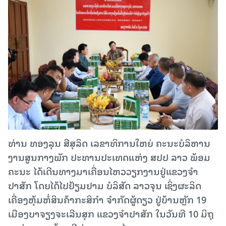
ທ່ານ ທອງລຸນ ສີສຸລິດ​ ເລຂາທິການໃຫຍ່ ຄະ​ນະ​ບໍ​ລິ​ຫານ​
ງານ​ສູນ​ກາງ​ພັກ​ ປະທານ​ປະເທດ​ແຫ່ງ ສປປ ລາວ​ ພ້ອມ
ຄະນະ​ ໄດ້ເດີນທາງມາເຄື່ອນໄຫວວຽກງານຢູ່ແຂວງຈໍາ
ປາສັກ​ ໂດຍໄດ້ໄປຢ້ຽມຢາມ​ ບໍລິສັດ ລາວຈຸນ ເຊິ່ງຜະລິດ
ເຄື່ອງຫຸ້ມຫໍ່ສິນຄ້າກະສິກຳ ຈຳກັດຜູ້ດຽວ ຢູ່ບ້ານຫຼັກ 19
ເມືອງບາຈຽງຈະເລີນສຸກ ແຂວງ​ຈຳ​ປາ​ສັກ ໃນ​ວັນ​ທີ 10 ມິ​ຖຸ​