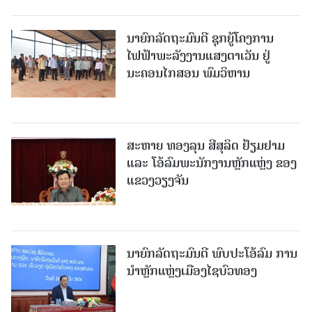
ນາຍົກລັດຖະມົນຕີ ຊຸກຍູ້ໂຄງການ
ໄຟຟ້າພະລັງງານແສງຕາເວັນ ຢູ່
ນະຄອນໄກສອນ ພົມວິຫານ
ສະຫາຍ ທອງລຸນ ສີສຸລິດ ຢ້ຽມຢາມ
ແລະ ໂອ້ລົມພະນັກງານຫຼັກແຫຼ່ງ ຂອງ
ແຂວງວຽງຈັນ
ນາຍົກລັດຖະມົນຕີ ພົບປະໂອ້ລົມ ການ
ນຳຫຼັກແຫຼ່ງເມືອງໄຊບົວທອງ