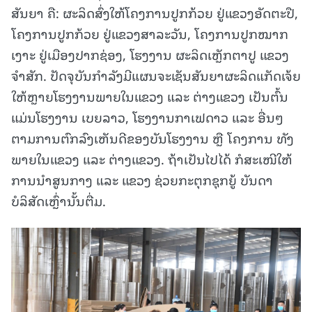
ສັນຍາ ຄື: ຜະລິດສົ່ງໃຫ້ໂຄງການປູກກ້ວຍ ຢູ່ແຂວງອັດຕະປື,
ໂຄງການປູກກ້ວຍ ຢູ່ແຂວງສາລະວັນ, ໂຄງການປູກໝາກ
ເງາະ ຢູ່ເມືອງປາກຊ່ອງ, ໂຮງງານ ຜະລິດເຫຼັກຕາປູ ແຂວງ
ຈຳສັກ. ປັດຈຸບັນກໍາລັງມີແຜນຈະເຊັນສັນຍາຜະລິດແກັດເຈ້ຍ
ໃຫ້ຫຼາຍໂຮງງານພາຍໃນແຂວງ ແລະ ຕ່າງແຂວງ ເປັນຕົ້ນ
ແມ່ນໂຮງງານ ເບຍລາວ, ໂຮງງານກາເຟດາວ ແລະ ອື່ນໆ
ຕາມການຕົກລົງເຫັນດີຂອງບັນໂຮງງານ ຫຼື ໂຄງການ ທັງ
ພາຍໃນແຂວງ ແລະ ຕ່າງແຂວງ. ຖ້າເປັນໄປໄດ້ ກໍສະເໜີໃຫ້
ການນໍາສູນກາງ ແລະ ແຂວງ ຊ່ວຍກະຕຸກຊຸກຍູ້ ບັນດາ
ບໍລິສັດເຫຼົ່ານັ້ນຕື່ມ.