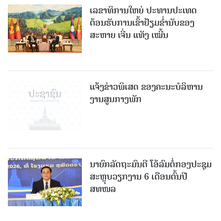
ເລຂາທິການໃຫຍ່ ປະທານປະເທດ
ຕ້ອນຮັບການເຂົ້າຢ້ຽມຂໍ່ານັບຂອງ
ສະຫາຍ ເຈີ່ນ ແທັງ ເໝີ້ນ
ແຈ້ງຂ່າວພິເສດ ຂອງຄະນະບໍລິຫານ
ງານສູນກາງພັກ
ນາຍົກລັດຖະມົນຕີ ໂອ້ລົມຕໍ່ກອງປະຊຸມ
ສະຫຼຸບວຽກງານ 6 ເດືອນຕົ້ນປີ
ສທໜລ