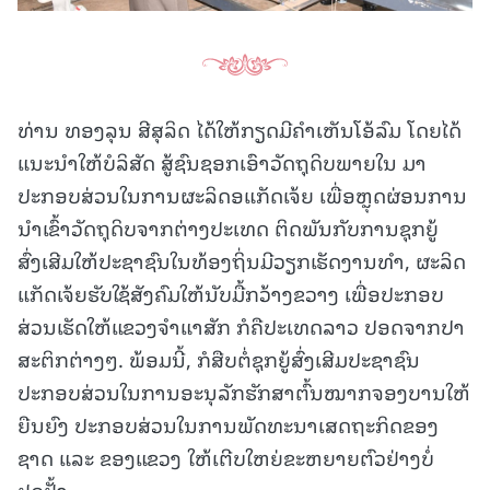
ທ່ານ ທອງລຸນ ສີສຸລິດ ໄດ້ໃຫ້ກຽດມີຄໍາເຫັນໂອ້ລົມ ໂດຍໄດ້
ແນະນໍາໃຫ້ບໍລິສັດ ສູ້ຊົນຊອກເອົາວັດຖຸດິບພາຍໃນ ມາ
ປະກອບສ່ວນໃນການຜະລິດອແກັດເຈ້ຍ ເພື່ອຫຼຸດຜ່ອນການ
ນໍາເຂົ້າວັດຖຸດິບຈາກຕ່າງປະເທດ ຕິດພັນກັບການຊຸກຍູ້
ສົ່ງເສີມໃຫ້ປະຊາຊົນໃນທ້ອງຖິ່ນມີວຽກເຮັດງານທໍາ, ຜະລິດ
ແກັດເຈ້ຍຮັບໃຊ້ສັງຄົມໃຫ້ນັບມື້ກວ້າງຂວາງ ເພື່ອປະກອບ
ສ່ວນເຮັດໃຫ້ແຂວງຈໍາແາສັກ ກໍຄືປະເທດລາວ ປອດຈາກປາ
ສະຕິກຕ່າງໆ. ພ້ອມນີ້, ກໍສືບຕໍ່ຊຸກຍູ້ສົ່ງເສີມປະຊາຊົນ
ປະກອບສ່ວນໃນການອະນຸລັກຮັກສາຕົ້ນໝາກຈອງບານໃຫ້
ຍືນຍົງ ປະກອບສ່ວນໃນການພັດທະນາເສດຖະກິດຂອງ
ຊາດ ແລະ ຂອງແຂວງ ໃຫ້ເຕີບໃຫຍ່ຂະຫຍາຍຕົວຢ່າງບໍ່
ຢຸດຢັ້ງ.