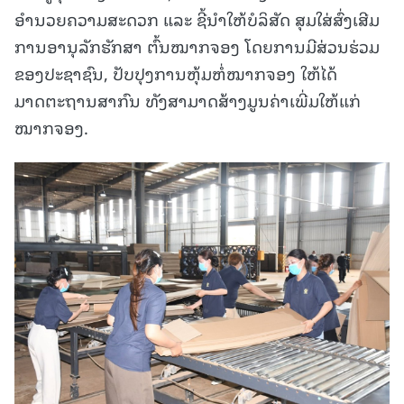
ອໍານວຍຄວາມສະດວກ ແລະ ຊີ້ນໍາໃຫ້ບໍລິສັດ ສຸມໃສ່ສົ່ງເສີມ
ການອານຸລັກຮັກສາ ຕົ້ນໝາກຈອງ ໂດຍການມີສ່ວນຮ່ວມ
ຂອງປະຊາຊົນ, ປັບປຸງການຫຸ້ມຫໍ່ໝາກຈອງ ໃຫ້ໄດ້
ມາດຕະຖານສາກົນ ທັງສາມາດສ້າງມູນຄ່າເພີ່ມໃຫ້ແກ່
ໝາກຈອງ.