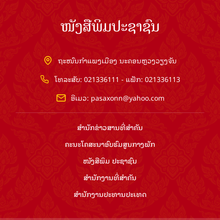
ໜັງສືພິມປະຊາຊົນ
ຖະໜົນກຳແພງເມືອງ ນະຄອນຫຼວງວຽງຈັນ
ໂທລະສັບ: 021336111 - ແຟັກ: 021336113
ອີເມວ:
pasaxonn@yahoo.com
ສຳ​ນັກ​ຂ່າວ​ສານ​ທີ່​ສຳ​ຄັນ​
ຄະນະໂຄສະນາອົບຮົມ​ສູນ​ກາງ​ພັກ
ໜັງສືພິມ ປະ​ຊາ​ຊົນ
ສຳ​ນັກ​ງານ​ທີ່​ສຳ​ຄັນ
ສຳ​ນັກ​ງານ​ປະ​ທານ​ປະ​ເທດ