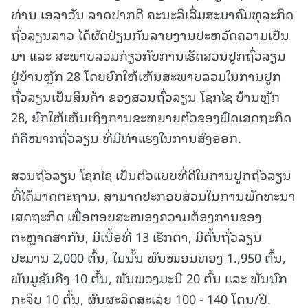
ທ່ານ ເອລາວັນ ລາດປາກດີ ຄະນະລິເລີ່ມສະມາຄົມທຸລະກິດ
ຖົ່ວລຽນລາວ ໄດ້ຜັດປ່ຽນກັນລາຍງານປະຫວັດຄວາມເປັນ
ມາ ແລະ ສະພາບລວມກ່ຽວກັບການເຮັດສວນປູກຖົ່ວລຽນ
ຢູ່ບ້ານຫຼັກ 28 ໂດຍຍົກໃຫ້ເຫັນສະພາບລວມໃນການປູກ
ຖົ່ວລຽນເປັນສິນຄ້າ ຂອງສວນຖົ່ວລຽນ ໂຊກໄຊ ບ້ານຫຼັກ
28, ຍົກໃຫ້ເຫັນເຖິງການຂະຫຍາຍຕົວຂອງພືດເສດຖະກິດ
ກໍຄືໝາກຖົ່ວລຽນ ທີ່ມີທ່າແຮງໃນການສົ່ງອອກ.
ສວນຖົ່ວລຽນ ໂຊກໄຊ ເປັນຕົວແບບທີ່ດີໃນການປູກຖົ່ວລຽນ
ທີ່ໄດ້ມາດຕະຖານ, ສາມາດປະກອບສ່ວນໃນການພັດທະນາ
ເສດຖະກິດ ເພື່ອຕອບສະໜອງຄວາມຕ້ອງການຂອງ
ຕະຫຼາດສາກົນ, ມີເນື້ອທີ່ 13 ເຮັກຕາ, ມີຕົ້ນຖົ່ວລຽນ
ປະມານ 2,000 ຕົ້ນ, ໃນນັ້ນ ພັນໝອນທອງ 1.,950 ຕົ້ນ,
ພັນມູຊັນຄີງ 10 ຕົ້ນ, ພັນພວງມະນີ 20 ຕົ້ນ ແລະ ພັນນົກ
ກະຈິບ 10 ຕົ້ນ, ຜົນຜະລິດສະເລ່ຍ 100 - 140 ໂຕນ/ປີ.