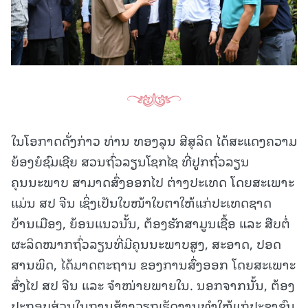
ໃນໂອກາດດັ່ງກ່າວ ທ່ານ ທອງລຸນ ສີສຸລິດ ໄດ້ສະແດງຄວາມ
ຍ້ອງຍໍຊົມເຊີຍ ສວນຖົ່ວລຽນໂຊກໄຊ ທີ່ປູກຖົ່ວລຽນ
ຄຸນນະພາບ ສາມາດສົ່ງອອກໄປ ຕ່າງປະເທດ ໂດຍສະເພາະ
ແມ່ນ ສປ ຈີນ ເຊິ່ງເປັນໃບໜ້າໃບຕາໃຫ້ແກ່ປະເທດຊາດ
ບ້ານເມືອງ, ຍ້ອນແນວນັ້ນ, ຕ້ອງຮັກສາມູນເຊື້ອ ແລະ ສືບຕໍ່
ຜະລິດໝາກຖົ່ວລຽນທີ່ມີຄຸນນະພາບສູງ, ສະອາດ, ປອດ
ສານພິດ, ໄດ້ມາດຕະຖານ ຂອງການສົ່ງອອກ ໂດຍສະເພາະ
ສົ່ງໄປ ສປ ຈີນ ແລະ ຈໍາໜ່າຍພາຍໃນ. ນອກຈາກນັ້ນ, ຕ້ອງ
ປະກອບສ່ວນໃນການສ້າງວຽກເຮັດງານທໍາໃຫ້ແກ່ປະຊາຊົນ