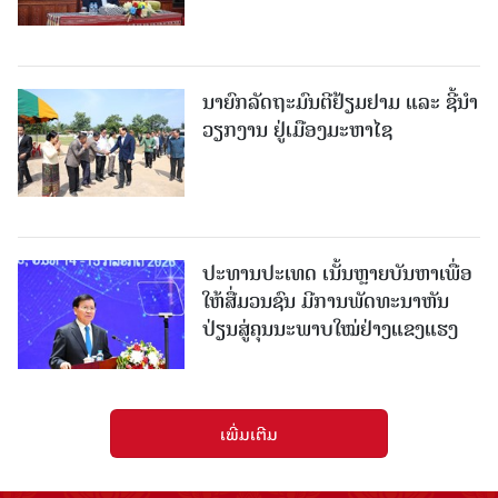
ນາຍົກລັດຖະມົນຕີຢ້ຽມຢາມ ແລະ ຊີ້ນຳ
ວຽກງານ ຢູ່ເມືອງມະຫາໄຊ
ປະທານປະເທດ ເນັ້ນຫຼາຍບັນຫາເພື່ອ
ໃຫ້ສື່ມວນຊົນ ມີການພັດທະນາຫັນ
ປ່ຽນສູ່ຄຸນນະພາບໃໝ່ຢ່າງແຂງແຮງ
ເພີ່ມເຕີມ