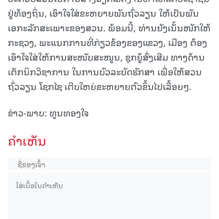
ຢູ່ທ້ອງຖິ່ນ, ເອົາໃຈໃສ່ຂະຫຍາຍພັນຖົ່ວລຽນ ໃຫ້ເປັນພັນ
ເອກະລັກສະເພາະຂອງສວນ. ພ້ອມນີ້, ທ່ານຍັງເນັ້ນໜັກໃຫ້
ກະຊວງ, ພະແນກການທີ່ກ່ຽວຂ້ອງຂອງແຂວງ, ເມືອງ ຕ້ອງ
ເອົາໃຈໃສ່ໃຫ້ການສະໜັບສະໜູນ, ຊຸກຍູ້ສົ່ງເສີມ ທາງດ້ານ
ເຕັກນິກວິຊາການ ໃນການບົວລະບັດຮັກສາ ເພື່ອໃຫ້ສວນ
ຖົ່ວລຽນ ໂຊກໄຊ ເຕີບໃຫຍ່ຂະຫຍາຍຕົວຂຶ້ນໄປເລື້ອຍໆ.
ຂ່າວ-ພາບ: ທູນທອງໃຈ
ຄໍາເຫັນ