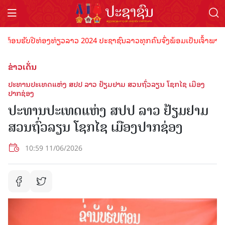
ນຮັບປີທ່ອງທ່ຽວລາວ 2024 ປະຊາຊົນລາວທຸກຄົນຈົ່ງພ້ອມເປັນເຈົ້າພາບທີ່ດີ 
ຂ່າວເດັ່ນ
ປະທານ​ປະເທດ​ແຫ່ງ ສປປ ລາວ​ ຢ້ຽມຢາມ​ ສວນຖົ່ວລຽນ ໂຊກໄຊ ເມືອງ
ປາກຊ່ອງ
ປະທານ​ປະເທດ​ແຫ່ງ ສປປ ລາວ​ ຢ້ຽມຢາມ​
ສວນຖົ່ວລຽນ ໂຊກໄຊ ເມືອງປາກຊ່ອງ
10:59 11/06/2026