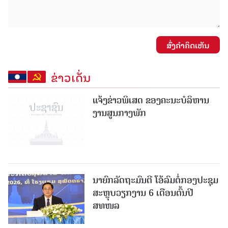
ສົ່ງຄໍາຄິດເຫັນ
ຂ່າວເດັ່ນ
ແຈ້ງຂ່າວພິເສດ ຂອງຄະນະບໍລິຫານ
ງານສູນກາງພັກ
ນາຍົກລັດຖະມົນຕີ ໂອ້ລົມຕໍ່ກອງປະຊຸມ
ສະຫຼຸບວຽກງານ 6 ເດືອນຕົ້ນປີ
ສທໜລ