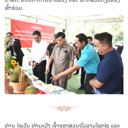
ເຂົ້າ​ຮ່ວມ.​​
ທ່ານ ໄພວັນ ທໍາມະວົງ ເຈົ້າຂອງສວນຖົ່ວລຽນໂຊກໄຊ ແລະ