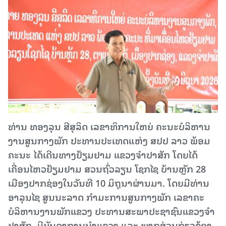
ທ່ານ ທອງລຸນ ສີສຸລິດ​ ເລຂາທິການໃຫຍ່​ ຄະ​ນະ​ບໍ​ລິ​ຫານ​
ງານ​ສູນ​ກາງ​ພັກ ປະທານ​ປະເທດ​ແຫ່ງ ສປປ ລາວ​ ພ້ອມ
ຄະນະ​ ໄດ້ເດີນທາງຢ້ຽມ​ຢາມ ແຂວງຈໍາປາສັກ​ ໂດຍໄດ້
ເຄື່ອນໄຫວ​ຢ້ຽມຢາມ​ ສວນຖົ່ວລຽນ ໂຊກໄຊ ບ້ານຫຼັກ​ 28​
ເມືອງປາກຊ່ອງໃນ​ວັນ​ທີ 10 ມິ​ຖຸ​ນາ​ຜ່ານ​ມາ.​ ໂດຍມີທ່ານ
ອາລຸນໄຊ ສູນນະລາດ ກຳມະການສູນກາງພັກ ເລຂາຄະ
ບໍລິຫານງານພັກແຂວງ ປະທານ​ສະພາ​ປະຊາຊົນ​ແຂວງຈໍາ
ປາສັກ,​ ມີ​ບັນ​ດາ​ການ​ນຳ​ແຂວງ ແລະ ພາກ​ສ່ວນ​ກ່ຽວ​ຂ້ອງ