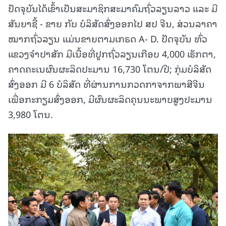
ປັດຈຸບັນໄດ້ເຂົ້າເປັນສະມາຊິກສະມາຄົມຖົ່ວລຽນລາວ ແລະ ມີ
ສັນຍາຊື້ - ຂາຍ ກັບ ບໍລິສັດສົ່ງອອກໄປ ສປ ຈີນ, ສ່ວນລາຄາ
ໝາກຖົ່ວລຽນ ແມ່ນຂາຍຕາມເກຣດ A- D. ປັດຈຸບັນ ທົ່ວ
ແຂວງຈໍາປາສັກ ມີເນື້ອທີ່ປູກຖົ່ວລຽນເກືອບ 4,000 ເຮັກຕາ,
ຄາດຄະເນຜົນຜະລິດປະມານ 16,730 ໂຕນ/ປີ; ກຸ່ມບໍລິສັດ
ສົ່ງອອກ ມີ 6 ບໍລິສັດ ທີ່ຜ່ານການກວດກາຈາກພາສີຈີນ
ເພື່ອກະກຽມສົ່ງອອກ, ມີຜົນຜະລິດຄຸນນະພາບສູງປະມານ
3,980 ໂຕນ.