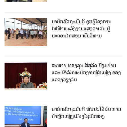
ນາຍົກລັດຖະມົນຕີ ຊຸກຍູ້ໂຄງການ
ໄຟຟ້າພະລັງງານແສງຕາເວັນ ຢູ່
ນະຄອນໄກສອນ ພົມວິຫານ
ສະຫາຍ ທອງລຸນ ສີສຸລິດ ຢ້ຽມຢາມ
ແລະ ໂອ້ລົມພະນັກງານຫຼັກແຫຼ່ງ ຂອງ
ແຂວງວຽງຈັນ
ນາຍົກລັດຖະມົນຕີ ພົບປະໂອ້ລົມ ການ
ນຳຫຼັກແຫຼ່ງເມືອງໄຊບົວທອງ