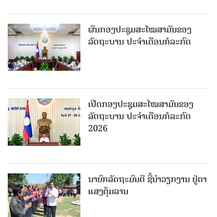
ຜົນກອງປະຊຸມສະໄໝສາມັນຂອງ
ລັດຖະບານ ປະຈຳເດືອນກໍລະກົດ
ເປີດກອງປະຊຸມສະໄໝສາມັນຂອງ
ລັດຖະບານ ປະຈໍາເດືອນກໍລະກົດ
2026
ນາຍົກລັດຖະມົນຕີ ຊີ້ນຳວຽກງານ ຢູ່ຕາ
ແສງຕຸ້ມລານ