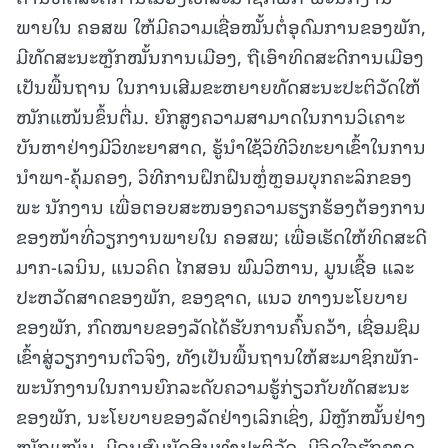
ພາຍໃນ ຄອສພ ໃຫ້ມີຄວາມເຊື່ອໝັ້ນຕໍ່ອຸດົມການຂອງພັກ,
ມີທັດສະນະຫຼັກໝັ້ນການເມືອງ, ຖືເອົາທິດສະດີການເມືອງ
ເປັນພື້ນຖານ ໃນການເສີມຂະຫຍາຍທັດສະນະປະຕິວັດໃຫ້
ໜັກແໜ້ນຂຶ້ນຕື່ມ. ຍົກສູງຄວາມສາມາດໃນການວິເຄາະ
ບັນຫາຢ່າງມີວິທະຍາສາດ, ຮູ້ນຳໃຊ້ວິທີວິທະຍາເຂົ້າໃນການ
ນໍາພາ-ຄຸ້ມຄອງ, ວິທີການຝຶກຝົນຫຼໍ່ຫຼອມບຸກຄະລິກຂອງ
ພະ ນັກງານ ເພື່ອຕອບສະໜອງຄວາມຮຽກຮ້ອງຕ້ອງການ
ຂອງໜ້າທີ່ວຽກງານພາຍໃນ ຄອສພ; ເພື່ອເຮັດໃຫ້ທິດສະດີ
ມາກ-ເລນິນ, ແນວຄິດ ໄກສອນ ພົມວິຫານ, ມູນເຊື້ອ ແລະ
ປະຫວັດສາດຂອງພັກ, ຂອງຊາດ, ແນວ ທາງນະໂຍບາຍ
ຂອງພັກ, ກົດໝາຍຂອງລັດໄດ້ຮັບການຄົ້ນຄວ້າ, ເຊື່ອມຊຶມ
ເຂົ້າສູ່ວຽກງານຕົວຈິງ, ທັງເປັນພື້ນຖານໃຫ້ສະມາຊິກພັກ-
ພະນັກງານໃນການຍົກລະດັບຄວາມຮູ້ກ່ຽວກັບທັດສະນະ
ຂອງພັກ, ນະໂຍບາຍຂອງລັດຢ່າງເລິກເຊິ່ງ, ມີຫຼັກໝັ້ນຢ່າງ
ໜັກແໜ້ນ, ມີຄຸນສົມບັດສິນທຳປະຕິວັດ, ມີຈິດໃຈຮັກຊາດ,