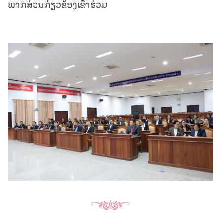
ພາກສ່ວນກ່ຽວຂ້ອງເຂົ້າຮ່ວມ