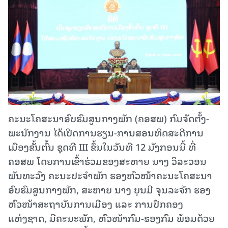
ຄະນະໂຄສະນາອົບຮົມສູນກາງພັກ (ຄອສພ) ກົມຈັດຕັ້ງ-
ພະນັກງານ ໄດ້ເປີດການຮຽນ-ການສອນທິດສະດີການ
ເມືອງຂັ້ນຕົ້ນ ຊຸດທີ III ຂຶ້ນໃນວັນທີ 12 ມັງກອນນີ້ ທີ່
ຄອສພ ໂດຍການເຂົ້າຮ່ວມຂອງສະຫາຍ ນາງ ວິລະວອນ
ພັນທະວົງ ຄະນະປະຈໍາພັກ ຮອງຫົວໜ້າຄະນະໂຄສະນາ
ອົບຮົມສູນກາງພັກ, ສະຫາຍ ນາງ ບຸນມີ ຈຸນລະຈັກ ຮອງ
ຫົວໜ້າສະຖາບັນການເມືອງ ແລະ ການປົກຄອງ
ແຫ່ງຊາດ, ມີຄະນະພັກ, ຫົວໜ້າກົມ-ຮອງກົມ ພ້ອມດ້ວຍ