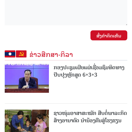
ສົ່ງຄໍາຄິດເຫັນ
ຂ່າວສືກສາ-ກິລາ
ກອງປະຊຸມເຜີຍແຜ່ເຊື່ອມຊຶມທິດທາງ
ປັບປຸງຫຼັກສູດ 6+3+3
ຊາວໜຸ່ມອາສາສະໝັກ ສືບຕໍ່ພາລະກິດ
ສ້າງອານາຄົດ ນໍານ້ອງຄືນສູ່ໂຮງຮຽນ