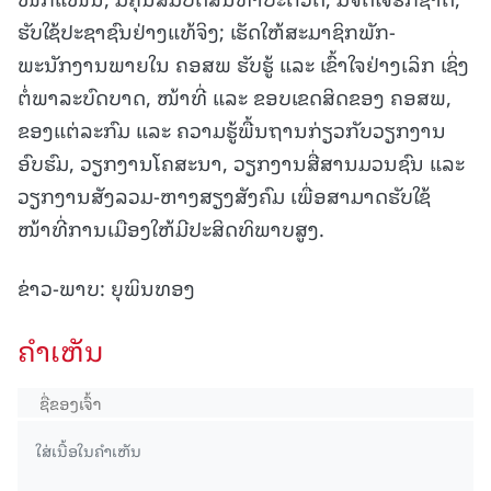
ຮັບໃຊ້ປະຊາຊົນຢ່າງແທ້ຈິງ; ເຮັດໃຫ້ສະມາຊິກພັກ-
ພະນັກງານພາຍໃນ ຄອສພ ຮັບຮູ້ ແລະ ເຂົ້າໃຈຢ່າງເລິກ ເຊິ່ງ
ຕໍ່ພາລະບົດບາດ, ໜ້າທີ່ ແລະ ຂອບເຂດສິດຂອງ ຄອສພ,
ຂອງແຕ່ລະກົມ ແລະ ຄວາມຮູ້ພື້ນຖານກ່ຽວກັບວຽກງານ
ອົບຮົມ, ວຽກງານໂຄສະນາ, ວຽກງານສື່ສານມວນຊົນ ແລະ
ວຽກງານສັງລວມ-ຫາງສຽງສັງຄົມ ເພື່ອສາມາດຮັບໃຊ້
ໜ້າທີ່ການເມືອງໃຫ້ມີປະສິດທິພາບສູງ.
ຂ່າວ-ພາບ: ຍຸພິນທອງ
ຄໍາເຫັນ