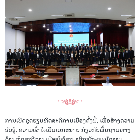
ການເປີດຊຸດຮຽນທິດສະດີການເມືອງຄັ້ງນີ້, ເພື່ອສ້າງຄວາມ
ຮັບຮູ້, ຄວາມເຂົ້າໃຈເປັນເອກະພາບ ກ່ຽວກັບພື້ນຖານທາງ
ດ້ານທິດສະດີການເມືອງໃຫ້ສະມາຊິກພັກ-ພະນັກງານ