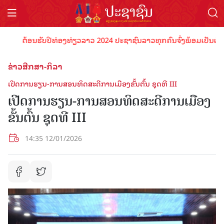
ຕ້ອນຮັບປີທ່ອງທ່ຽວລາວ 2024 ປະຊາຊົນລາວທຸກຄົນຈົ່ງພ້ອມເປັນເຈົ້າພາບ
ຂ່າວສືກສາ-ກິລາ
ເປີດການຮຽນ-ການສອນທິດສະດີການເມືອງຂັ້ນຕົ້ນ ຊຸດທີ III
ເປີດການຮຽນ-ການສອນທິດສະດີການເມືອງ
ຂັ້ນຕົ້ນ ຊຸດທີ III
14:35 12/01/2026