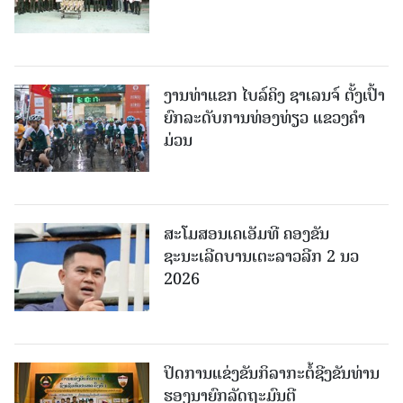
ງານທ່າແຂກ ໄບລ໌ຄິງ ຊາເລນຈ໌ ຕັ້ງເປົ້າ
ຍົກລະດັບການທ່ອງທ່ຽວ ແຂວງຄໍາ
ມ່ວນ
ສະໂມສອນເຄເອັມທີ ຄອງຂັນ
ຊະນະເລີດບານເຕະລາວລີກ 2 ນວ
2026
ປິດການແຂ່ງຂັນກິລາກະຕໍ້ຊີງຂັນທ່ານ
ຮອງນາຍົກລັດຖະມົນຕີ