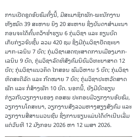
ການເປີດຊຸດອົບຮົມຄັ້ງນີ້, ມີສະມາຊິກພັກ-ພະນັກງານ
ທັງໝົດ 39 ສະຫາຍ ຍິງ 20 ສະຫາຍ ຊຶ່ງບັນດາສຳມະນາ
ກອນຈະໄດ້ຄົ້ນຄວ້າຮໍ່າຮຽນ 6 ກຸ່ມວິຊາ ແລະ ຂຽນບົດ
ເກັບກ່ຽວຈົບຊັ້ນ ລວມ 420 ຊມ ຊຶ່ງມີກຸ່ມວິຊາປັດຊະຍາ
ມາກ-ເລນິນ 7 ບົດ; ກຸ່ມວິຊາເສດຖະສາດການເມືອງມາກ-
ເລນິນ 9 ບົດ, ກຸ່ມວິຊາລັດທິສັງຄົມນິຍົມວິທະຍາສາດ 12
ບົດ; ກຸ່ມວິຊາແນວຄິດ ໄກສອນ ພົມວິຫານ 5 ບົດ; ກຸ່ມວິຊາ
ທິດສະດີລັດ ແລະ ກົດໝາຍ 7 ບົດ; ກຸ່ມວິຊາປະຫວັດສາດ
ພັກ ແລະ ກໍ່ສ້າງພັກ 10 ບົດ. ນອກນີ້, ຍັງມີບົດຮຽນ
ກ່ຽວກັບວຽກງານຂອງ ຄອສພ ປະກອບມີວຽກງານອົບຮົມ,
ວຽກງານໂຄສະນາ, ວຽກງານສັງລວມຫາງສຽງສັງຄົມ ແລະ
ວຽກງານສື່ສານມວນຊົນ ຊຶ່ງການຮຽນແມ່ນໄດ້ດໍາເນີນເລີ່ມ
ແຕ່ວັນທີ 12 ມັງກອນ 2026 ຫາ 12 ເມສາ 2026.