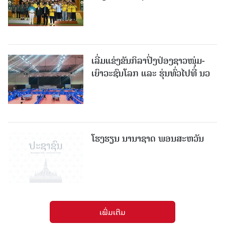
ເລີ່ມແຂ່ງຂັນກິລາປິ່ງປ່ອງຊາວໜຸ່ມ-
ເຍົາວະຊົນໂລກ ແລະ ຮຸ່ນທົ່ວໄປທີ່ ນວ
ໂຮງຮຽນ ນານາຊາດ ພອນສະຫວັນ
ເພີ່ມເຕີມ