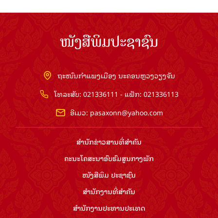
ໜັງສືພິມປະຊາຊົນ
ຖະໜົນກຳແພງເມືອງ ນະຄອນຫຼວງວຽງຈັນ
ໂທລະສັບ: 021336111 - ແຟັກ: 021336113
ອີເມວ:
pasaxonn@yahoo.com
ສຳ​ນັກ​ຂ່າວ​ສານ​ທີ່​ສຳ​ຄັນ​
ຄະນະໂຄສະນາອົບຮົມ​ສູນ​ກາງ​ພັກ
ໜັງສືພິມ ປະ​ຊາ​ຊົນ
ສຳ​ນັກ​ງານ​ທີ່​ສຳ​ຄັນ
ສຳ​ນັກ​ງານ​ປະ​ທານ​ປະ​ເທດ