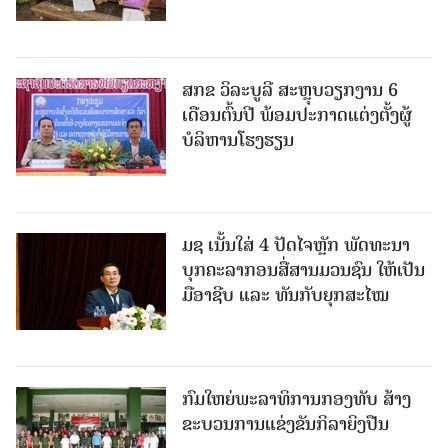
ສກຂ ວິລະບູລີ ສະຫຼຸບວຽກງານ 6
ເດືອນຕົ້ນປີ ພ້ອມປະກາດແຕ່ງຕັ້ງຜູ້
ບໍລິຫານໂຮງຮຽນ
ມຊ ເນັ້ນໃສ່ 4 ປັດໄຈຫຼັກ ພັດທະນາ
ບຸກຄະລາກອນສື່ສານມວນຊົນ ໃຫ້ເປັນ
ມືອາຊີບ ແລະ ທັນກັບຍຸກສະໄໝ
ກົມໃຫຍ່ພະລາທິການກອງທັບ ສ້າງ
ຂະບວນການແຂ່ງຂັນກິລາຍິງປືນ