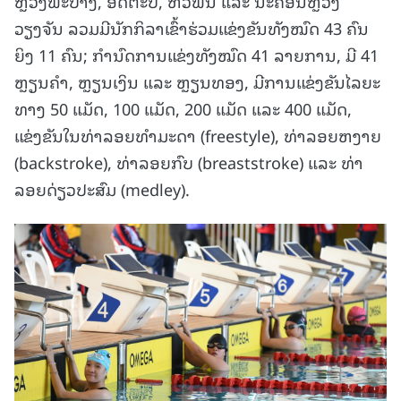
ຫຼວງພະບາງ, ອັດຕະປື, ຫົວພັນ ແລະ ນະຄອນຫຼວງ
ວຽງຈັນ ລວມມີນັກກິລາເຂົ້າຮ່ວມແຂ່ງຂັນທັງໝົດ 43 ຄົນ
ຍິງ 11 ຄົນ; ກຳນົດການແຂ່ງທັງໝົດ 41 ລາຍການ, ມີ 41
ຫຼຽນຄໍາ, ຫຼຽນເງິນ ແລະ ຫຼຽນທອງ, ມີການແຂ່ງຂັນໄລຍະ
ທາງ 50 ແມັດ, 100 ແມັດ, 200 ແມັດ ແລະ 400 ແມັດ,
ແຂ່ງຂັນໃນທ່າລອຍທຳມະດາ (freestyle), ທ່າລອຍຫງາຍ
(backstroke), ທ່າລອຍກົບ (breaststroke) ແລະ ທ່າ
ລອຍດ່ຽວປະສົມ (medley).