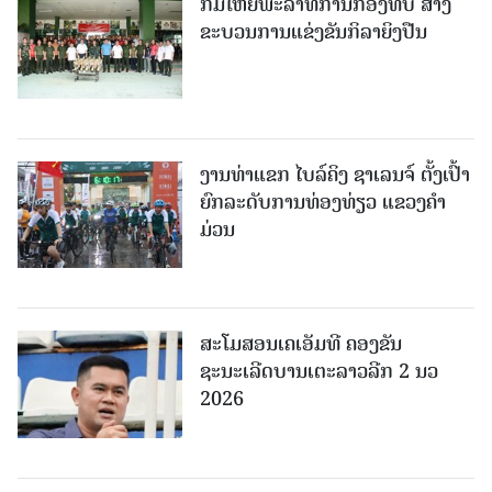
ກົມໃຫຍ່ພະລາທິການກອງທັບ ສ້າງ
ຂະບວນການແຂ່ງຂັນກິລາຍິງປືນ
ງານທ່າແຂກ ໄບລ໌ຄິງ ຊາເລນຈ໌ ຕັ້ງເປົ້າ
ຍົກລະດັບການທ່ອງທ່ຽວ ແຂວງຄໍາ
ມ່ວນ
ສະໂມສອນເຄເອັມທີ ຄອງຂັນ
ຊະນະເລີດບານເຕະລາວລີກ 2 ນວ
2026