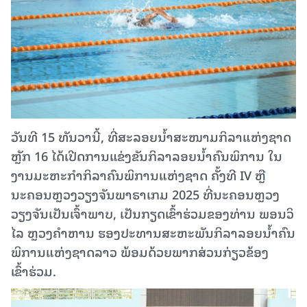
ວັນທີ 15 ທັນວານີ້, ທີ່ສະລອຍນໍ້າສະໜາມກິລາແຫ່ງຊາດ
ຫຼັກ 16 ໄດ້ເປີດການແຂ່ງຂັນກິລາລອຍນໍ້າຄົນພິການ ໃນ
ງານມະຫະກໍາກິລາຄົນພິການແຫ່ງຊາດ ຄັ້ງທີ IV ຫຼື
ນະຄອນຫຼວງວຽງຈັນພາຣາເກມ 2025 ທີ່ນະຄອນຫຼວງ
ວຽງຈັນເປັນເຈົ້າພາບ, ເປັນກຽດເຂົ້າຮ່ວມຂອງທ່ານ ພອນວິ
ໄລ ຫຼວງຄໍາຫານ ຮອງປະທານສະຫະພັນກິລາລອຍນໍ້າຄົນ
ພິການແຫ່ງຊາດລາວ ພ້ອມດ້ວຍພາກສ່ວນກ່ຽວຂ້ອງ
ເຂົ້າຮ່ວມ.