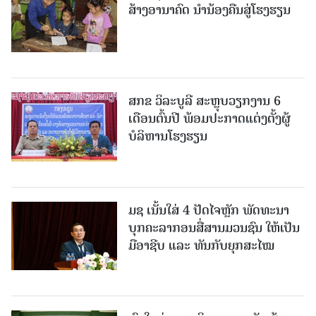
ສ້າງອານາຄົດ ນໍານ້ອງຄືນສູ່ໂຮງຮຽນ
ສກຂ ວິລະບູລີ ສະຫຼຸບວຽກງານ 6
ເດືອນຕົ້ນປີ ພ້ອມປະກາດແຕ່ງຕັ້ງຜູ້
ບໍລິຫານໂຮງຮຽນ
ມຊ ເນັ້ນໃສ່ 4 ປັດໄຈຫຼັກ ພັດທະນາ
ບຸກຄະລາກອນສື່ສານມວນຊົນ ໃຫ້ເປັນ
ມືອາຊີບ ແລະ ທັນກັບຍຸກສະໄໝ