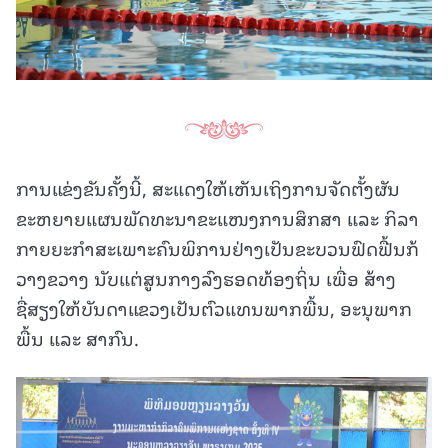
ການແຂ່ງຂັນຄັ້ງນີ້, ສະແດງໃຫ້ເຫັນເຖິງການຈັດຕັ້ງຜັນ
ຂະຫຍາຍແຜນພັດທະນາຂະແໜງການສຶກສາ ແລະ ກິລາ
ກາຍຍະກຳສະເພາະຄົນພິການຢ່າງເປັນຂະບວນຟົດຟື້ນກ້
ວາງຂວາງ ນັບແຕ່ສູນກາງລົງຮອດທ້ອງຖິ່ນ ເພື່ອ ສ້າງ
ຊື່ສຽງໃຫ້ບັນດາແຂວງເປັນຕົວແທນພາກພື້ນ, ອະນຸພາກ
ພື້ນ ແລະ ສາກົນ.