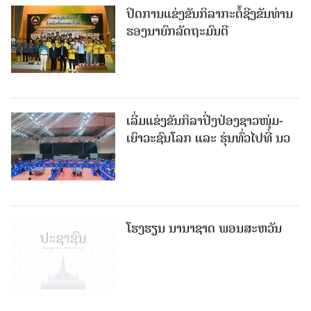
ປິດການແຂ່ງຂັນກິລາກະຕໍ້ຊີງຂັນທ່ານ
ຮອງນາຍົກລັດຖະມົນຕີ
ເລີ່ມແຂ່ງຂັນກິລາປິ່ງປ່ອງຊາວໜຸ່ມ-
ເຍົາວະຊົນໂລກ ແລະ ຮຸ່ນທົ່ວໄປທີ່ ນວ
ໂຮງຮຽນ ນານາຊາດ ພອນສະຫວັນ