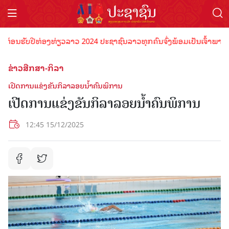
ອນຮັບປີທ່ອງທ່ຽວລາວ 2024 ປະຊາຊົນລາວທຸກຄົນຈົ່ງພ້ອມເປັນເຈົ້າພາບທີ່ດີ 
ຂ່າວສືກສາ-ກິລາ
ເປີດການແຂ່ງຂັນກິລາລອຍນໍ້າຄົນພິການ
ເປີດການແຂ່ງຂັນກິລາລອຍນໍ້າຄົນພິການ
12:45 15/12/2025