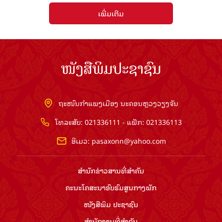
ເພີ່ມເຕີມ
ໜັງສືພິມປະຊາຊົນ
ຖະໜົນກຳແພງເມືອງ ນະຄອນຫຼວງວຽງຈັນ
ໂທລະສັບ: 021336111 - ແຟັກ: 021336113
ອີເມວ:
pasaxonn@yahoo.com
ສຳ​ນັກ​ຂ່າວ​ສານ​ທີ່​ສຳ​ຄັນ​
ຄະນະໂຄສະນາອົບຮົມ​ສູນ​ກາງ​ພັກ
ໜັງສືພິມ ປະ​ຊາ​ຊົນ
ສຳ​ນັກ​ງານ​ທີ່​ສຳ​ຄັນ