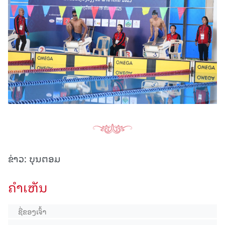
ຂ່າວ: ບຸນຕອມ
ຄໍາເຫັນ