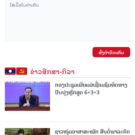
ສົ່ງຄໍາຄິດເຫັນ
ຂ່າວສືກສາ-ກິລາ
ກອງປະຊຸມເຜີຍແຜ່ເຊື່ອມຊຶມທິດທາງ
ປັບປຸງຫຼັກສູດ 6+3+3
ຊາວໜຸ່ມອາສາສະໝັກ ສືບຕໍ່ພາລະກິດ