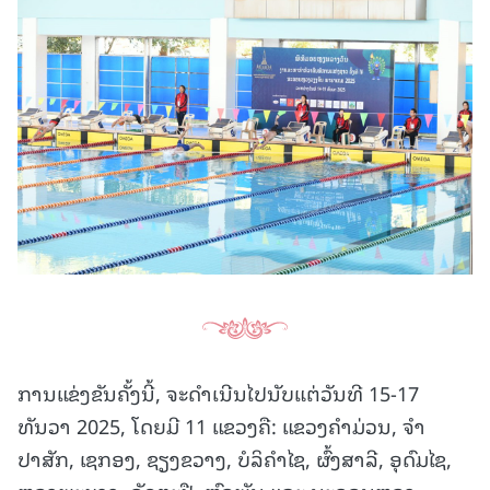
ການແຂ່ງຂັນຄັ້ງນີ້, ຈະດໍາເນີນໄປນັບແຕ່ວັນທີ 15-17
ທັນວາ 2025, ໂດຍມີ 11 ແຂວງຄື: ແຂວງຄໍາມ່ວນ, ຈໍາ
ປາສັກ, ເຊກອງ, ຊຽງຂວາງ, ບໍລິຄຳໄຊ, ຜົ້ງສາລີ, ອຸດົມໄຊ,