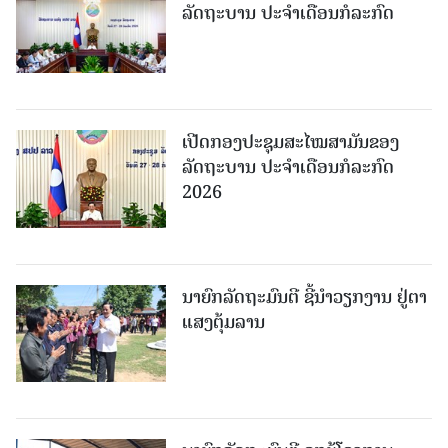
ລັດຖະບານ ປະຈຳເດືອນກໍລະກົດ
ເປີດກອງປະຊຸມສະໄໝສາມັນຂອງ
ລັດຖະບານ ປະຈໍາເດືອນກໍລະກົດ
2026
ນາຍົກລັດຖະມົນຕີ ຊີ້ນຳວຽກງານ ຢູ່ຕາ
ແສງຕຸ້ມລານ