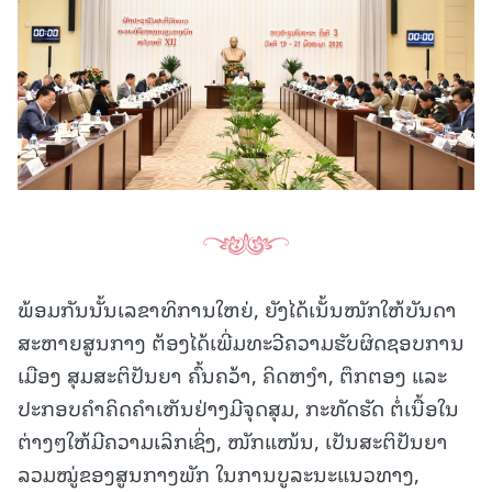
ພ້ອມກັນນັ້ນເລຂາທິການໃຫຍ່, ຍັງໄດ້ເນັ້ນໜັກໃຫ້ບັນດາ
ສະຫາຍສູນກາງ ຕ້ອງໄດ້ເພີ່ມທະວີຄວາມຮັບຜິດຊອບການ
ເມືອງ ສຸມສະຕິປັນຍາ ຄົ້ນຄວ້າ, ຄິດຫງໍາ, ຕຶກຕອງ ແລະ
ປະກອບຄຳຄິດຄຳເຫັນຢ່າງມີຈຸດສຸມ, ກະທັດຮັດ ຕໍ່ເນື້ອໃນ
ຕ່າງໆໃຫ້ມີຄວາມເລິກເຊິ່ງ, ໜັກແໜ້ນ, ເປັນສະຕິປັນຍາ
ລວມໝູ່ຂອງສູນກາງພັກ ໃນການບູລະນະແນວທາງ,