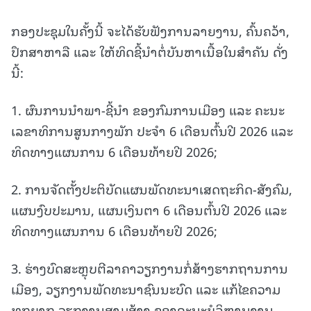
ກອງປະຊຸມໃນຄັ້ງນີ້ ຈະໄດ້ຮັບຟັງການລາຍງານ, ຄົ້ນຄວ້າ,
ປຶກສາຫາລື ແລະ ໃຫ້ທິດຊີ້ນຳຕໍ່ບັນຫາເນື້ອໃນສໍາຄັນ ດັ່ງ
ນີ້:
1. ຜົນການນໍາພາ-ຊີ້ນໍາ ຂອງກົມການເມືອງ ແລະ ຄະນະ
ເລຂາທິການສູນກາງພັກ ປະຈໍາ 6 ເດືອນຕົ້ນປີ 2026 ແລະ
ທິດທາງແຜນການ 6 ເດືອນທ້າຍປີ 2026;
2. ການຈັດຕັ້ງປະຕິບັດແຜນພັດທະນາເສດຖະກິດ-ສັງຄົມ,
ແຜນງົບປະມານ, ແຜນເງິນຕາ 6 ເດືອນຕົ້ນປີ 2026 ແລະ
ທິດທາງແຜນການ 6 ເດືອນທ້າຍປີ 2026;
3. ຮ່າງບົດສະຫຼຸບຕີລາຄາວຽກງານກໍ່ສ້າງຮາກຖານການ
ເມືອງ, ວຽກງານພັດທະນາຊົນນະບົດ ແລະ ແກ້ໄຂຄວາມ
ທຸກຍາກ ວຽກງານສາມສ້າງ ຂອງຄະນະບໍລິຫານງານ