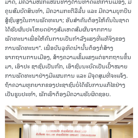
ມາດ, ມີຄວາມໜັກແໜ້ນທາງດ້ານທາດແທ້ການເມືອງ, ມີ
ຄຸນສົມບັດສິນທໍາ, ມີຄວາມກະຕືລືລົ້ນ ແລະ ມີຄວາມບຸກບືນ
ສູ້ຊົນສູງໃນການພັດທະນາ; ອັນສໍາຄັນຕ້ອງໃຫ້ຄົນໃນຊາດ
ໄດ້ຮັບຜົນປະໂຫຍດຢ່າງສົມເຫດສົມຜົນຈາກການ
ພັດທະນາເພື່ອໃຫ້ຄົນກາຍເປັນກໍາລັງແຮງທີ່ແທ້ຈິງຂອງ
ການພັດທະນາ”. ເພື່ອບັນລຸທິດນໍານັ້ນຕ້ອງກໍ່ສ້າງ
ຮາກຖານການເມືອງ, ສ້າງຄວາມເຂັ້ມແຂງແຕ່ຮາກຖານຂຶ້ນ
ມາ, ເອົາປະ ຊາຊົນເປັນກົກ, ເອົາຊົນນະບົດເປັນເປົ້າໝາຍ
ການພັດທະນາຢ່າງມີແຜນການ ແລະ ມີຈຸດສຸມທີ່ຈະແຈ້ງ.
ຖ້າຄວາມທຸກຍາກຂອງປະຊາຊົນບໍ່ໄດ້ຮັບການແກ້ໄຂຢ່າງ
ເປັນຮູບປະທຳ, ພັກເຮົາຕ້ອງມີຄວາມຮັບຜິດຊອບ.