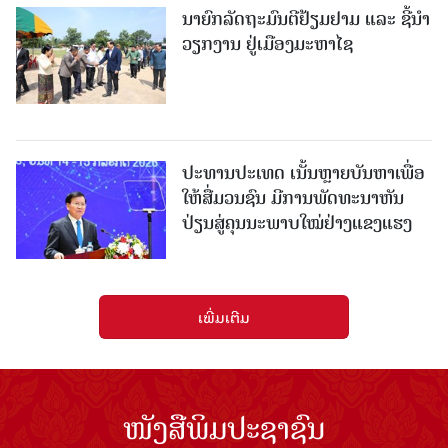
ນາຍົກລັດຖະມົນຕີຢ້ຽມຢາມ ແລະ ຊີ້ນຳ
ວຽກງານ ຢູ່ເມືອງມະຫາໄຊ
ປະທານປະເທດ ເນັ້ນຫຼາຍບັນຫາເພື່ອ
ໃຫ້ສື່ມວນຊົນ ມີການພັດທະນາຫັນ
ປ່ຽນສູ່ຄຸນນະພາບໃໝ່ຢ່າງແຂງແຮງ
ເພີ່ມເຕີມ
ໜັງສືພິມປະຊາຊົນ