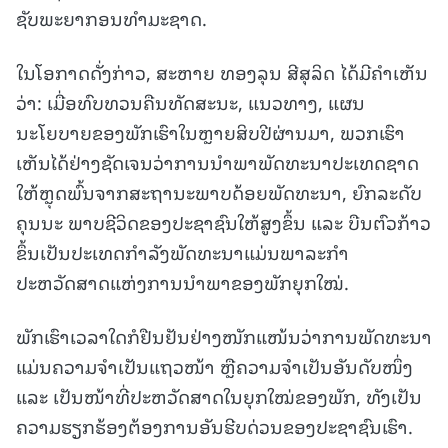
ຊັບພະຍາກອນທຳມະຊາດ.
ໃນໂອກາດດັ່ງກ່າວ, ສະຫາຍ ທອງລຸນ ສີສຸລິດ ໄດ້ມີຄຳເຫັນ
ວ່າ: ເມື່ອທົບທວນຄືນທັດສະນະ, ແນວທາງ, ແຜນ
ນະໂຍບາຍຂອງພັກເຮົາໃນຫຼາຍສິບປີຜ່ານມາ, ພວກເຮົາ
ເຫັນໄດ້ຢ່າງຊັດເຈນວ່າການນໍາພາພັດທະນາປະເທດຊາດ
ໃຫ້ຫຼຸດພົ້ນຈາກສະຖານະພາບດ້ອຍພັດທະນາ, ຍົກລະດັບ
ຄຸນນະ ພາບຊີວິດຂອງປະຊາຊົນໃຫ້ສູງຂຶ້ນ ແລະ ບືນຕົວກ້າວ
ຂຶ້ນເປັນປະເທດກໍາລັງພັດທະນາແມ່ນພາລະກໍາ
ປະຫວັດສາດແຫ່ງການນໍາພາຂອງພັກຍຸກໃໝ່.
ພັກເຮົາເວລາໃດກໍຢືນຢັນຢ່າງໜັກແໜ້ນວ່າການພັດທະນາ
ແມ່ນຄວາມຈຳເປັນແຖວໜ້າ ຫຼືຄວາມຈຳເປັນອັນດັບໜຶ່ງ
ແລະ ເປັນໜ້າທີ່ປະຫວັດສາດໃນຍຸກໃໝ່ຂອງພັກ, ທັງເປັນ
ຄວາມຮຽກຮ້ອງຕ້ອງການອັນຮີບດ່ວນຂອງປະຊາຊົນເຮົາ.