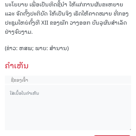
ນະໂຍບາຍ ເພື່ອເປັນທິດຊີ້ນໍາ ໃຫ້ແກ່ການຜັນຂະຫຍາຍ
ແລະ ຈັດຕັ້ງປະຕິບັດ ໃຫ້ເປັນຈິງ ເຮັດໃຫ້ຄາດໝາຍ ທີ່ກອງ
ປະຊຸມໃຫຍ່ຄັ້ງທີ XII ຂອງພັກ ວາງອອກ ບັນລຸຜົນສໍາເລັດ
ຢ່າງຈົບງາມ.
(ຂ່າວ: ຫສພ; ພາບ: ສຳນານ)
ຄໍາເຫັນ