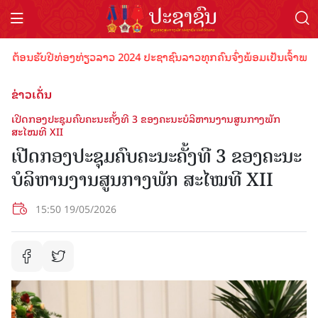
ອນຮັບປີທ່ອງທ່ຽວລາວ 2024 ປະຊາຊົນລາວທຸກຄົນຈົ່ງພ້ອມເປັນເຈົ້າພາບທີ່ດີ 
ຂ່າວເດັ່ນ
ເປີດກອງປະຊຸມຄົບຄະນະຄັ້ງທີ 3 ຂອງຄະນະບໍລິຫານງານສູນກາງພັກ
ສະໄໝທີ XII
ເປີດກອງປະຊຸມຄົບຄະນະຄັ້ງທີ 3 ຂອງຄະນະ
ບໍລິຫານງານສູນກາງພັກ ສະໄໝທີ XII
15:50 19/05/2026