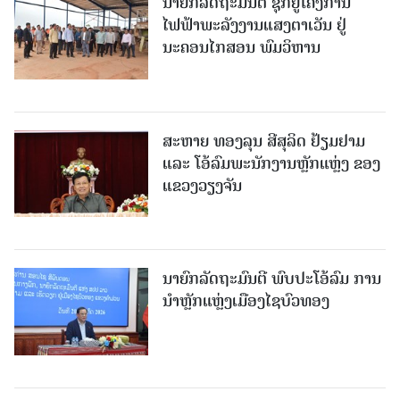
ນາຍົກລັດຖະມົນຕີ ຊຸກຍູ້ໂຄງການ
ໄຟຟ້າພະລັງງານແສງຕາເວັນ ຢູ່
ນະຄອນໄກສອນ ພົມວິຫານ
ສະຫາຍ ທອງລຸນ ສີສຸລິດ ຢ້ຽມຢາມ
ແລະ ໂອ້ລົມພະນັກງານຫຼັກແຫຼ່ງ ຂອງ
ແຂວງວຽງຈັນ
ນາຍົກລັດຖະມົນຕີ ພົບປະໂອ້ລົມ ການ
ນຳຫຼັກແຫຼ່ງເມືອງໄຊບົວທອງ