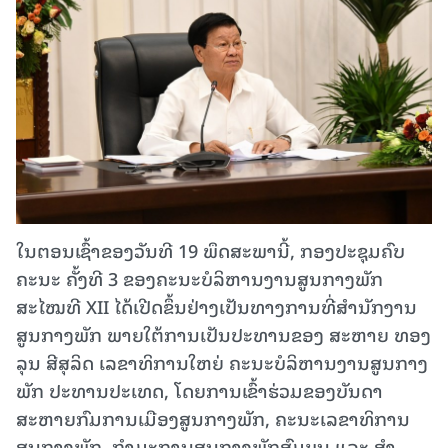
ໃນຕອນເຊົ້າຂອງວັນທີ 19 ພຶດສະພານີ້, ກອງປະຊຸມຄົບ
ຄະນະ ຄັ້ງທີ 3 ຂອງຄະນະບໍລິຫານງານສູນກາງພັກ
ສະໄໝທີ XII ໄດ້ເປີດຂຶ້ນຢ່າງເປັນທາງການທີ່ສໍານັກງານ
ສູນກາງພັກ ພາຍໃຕ້ການເປັນປະທານຂອງ ສະຫາຍ ທອງ
ລຸນ ສີສຸລິດ ເລຂາທິການໃຫຍ່ ຄະນະບໍລິຫານງານສູນກາງ
ພັກ ປະທານປະເທດ, ໂດຍການເຂົ້າຮ່ວມຂອງບັນດາ
ສະຫາຍກົມການເມືອງສູນກາງພັກ, ຄະນະເລຂາທິການ
ສູນກາງພັກ, ກໍາມະການສູນກາງພັກສົມບູູນ ແລະ ສໍາ