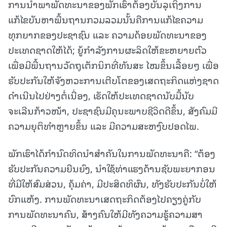
ການນໍາພາພັດທະນາຂອງພັກເຮົາຕ້ອງບັນລຸເຖິງການ
ແກ້ໄຂບັນຫາພື້ນຖານກວມລວມນັ້ນຄືການແກ້ໄຂຄວາມ
ທຸກຍາກຂອງປະຊາຊົນ ແລະ ຄວາມດ້ອຍພັດທະນາຂອງ
ປະເທດຊາດໃຫ້ໄດ້; ຍູ້ກຳລັງການຜະລິດໃຫ້ຂະຫຍາຍຕົວ
ເພື່ອມີພື້ນຖານວັດຖຸເຕັກນິກທີ່ທັນສະ ໄໝຂຶ້ນເລື້ອຍໆ ເພື່ອ
ຮັບປະກັນໃຫ້ຈັງຫວະການເຕີບໂຕຂອງເສດຖະກິດແຫ່ງຊາດ
ດຳເນີນໄປຢ່າງຕໍ່ເນື່ອງ, ເຮັດໃຫ້ປະເທດຊາດນັບມື້ນັບ
ຈະເລີນກ້າວໜ້າ, ປະຊາຊົນມີຄຸນະພາບຊີວິດດີຂຶ້ນ, ສັງຄົມມີ
ຄວາມຍຸຕິທຳຫຼາຍຂຶ້ນ ແລະ ມີຄວາມສະຫງົບປອດໄພ.
ພັກເຮົາໄດ້ກໍານົດທິດນໍາສໍາຄັນໃນການພັດທະນາຄື: “ຕ້ອງ
ຮັບປະກັນຄວາມຍືນຍົງ, ນໍາໃຊ້ທ່າແຮງດ້ານຊັບພະຍາກອນ
ທີ່ມີໃຫ້ສົມສ່ວນ, ຄຸ້ມຄ່າ, ມີປະສິດທິຜົນ, ທັງຮັບປະກັນບໍ່ໃຫ້
ບົກແຫ້ງ. ການພັດທະນາເສດຖະກິດຕ້ອງໄປຄຽງຄູ່ກັບ
ການພັດທະນາຄົນ, ສ້າງຄົນໃຫ້ມີທັງຄວາມຮູ້ຄວາມສາ