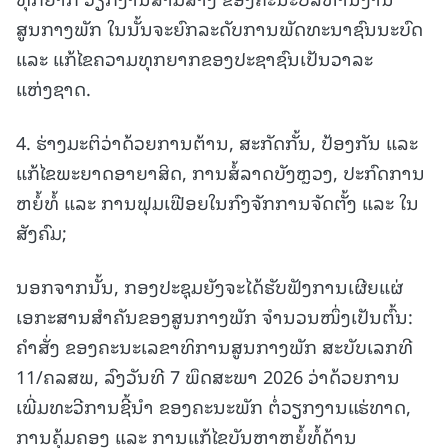
ສູນກາງພັກ ໃນນັ້ນຈະຍົກລະດັບການພັດທະນາຊົນນະບົດ
ແລະ ແກ້ໄຂຄວາມທຸກຍາກຂອງປະຊາຊົນເປັນວາລະ
ແຫ່ງຊາດ.
4. ຮ່າງມະຕິວ່າດ້ວຍການຕ້ານ, ສະກັດກັ້ນ, ປ້ອງກັນ ແລະ
ແກ້ໄຂພະຍາດອາຍາສິດ, ການສໍ້ລາດບັງຫຼວງ, ປະກົດການ
ຫຍໍ້ທໍ້ ແລະ ການຟຸມເຟືອຍໃນກົງຈັກການຈັດຕັ້ງ ແລະ ໃນ
ສັງຄົມ;
ນອກຈາກນັ້ນ, ກອງປະຊຸມຍັງຈະໄດ້ຮັບຟັງການເຜີຍແຜ່
ເອກະສານສຳຄັນຂອງສູນກາງພັກ ຈຳນວນໜຶ່ງເປັນຕົ້ນ:
ຄໍາສັ່ງ ຂອງຄະນະເລຂາທິການສູນກາງພັກ ສະບັບເລກທີ
11/ຄລສພ, ລົງວັນທີ 7 ພຶດສະພາ 2026 ວ່າດ້ວຍການ
ເພີ່ມທະວີການຊີ້ນໍາ ຂອງຄະນະພັກ ຕໍ່ວຽກງານແຮ່ທາດ,
ການຄຸ້ມຄອງ ແລະ ການແກ້ໄຂບັນຫາຫຍໍ້ທໍ້ດ້ານ