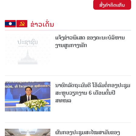
ສົ່ງຄໍາຄິດເຫັນ
ຂ່າວເດັ່ນ
ແຈ້ງຂ່າວພິເສດ ຂອງຄະນະບໍລິຫານ
ງານສູນກາງພັກ
ນາຍົກລັດຖະມົນຕີ ໂອ້ລົມຕໍ່ກອງປະຊຸມ
ສະຫຼຸບວຽກງານ 6 ເດືອນຕົ້ນປີ
ສທໜລ
ຜົນກອງປະຊຸມສະໄໝສາມັນຂອງ