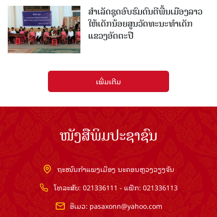
ສຳເລັດຊຸດອົບຮົມດົນຕີພື້ນເມືອງລາວ
ໃຫ້ເດັກນ້ອຍສູນວັດທະນະທຳເດັກ
ແຂວງອັດຕະປື
ເພີ່ມເຕີມ
ໜັງສືພິມປະຊາຊົນ
ຖະໜົນກຳແພງເມືອງ ນະຄອນຫຼວງວຽງຈັນ
ໂທລະສັບ: 021336111 - ແຟັກ: 021336113
ອີເມວ:
pasaxonn@yahoo.com