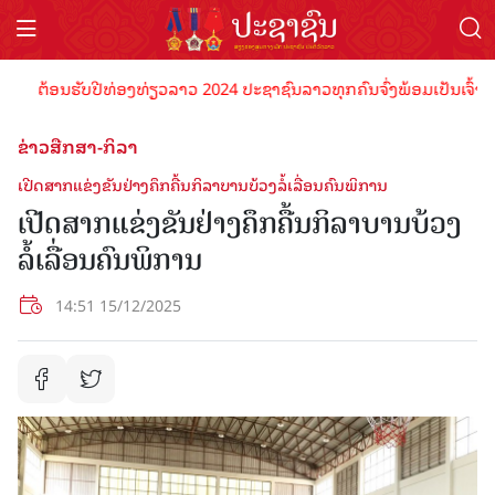
ຕ້ອນຮັບປີທ່ອງທ່ຽວລາວ 2024 ປະຊາຊົນລາວທຸກຄົນຈົ່ງພ້ອມເປັນເຈົ້າພາບທີ່
ຂ່າວສືກສາ-ກິລາ
ເປີດສາກແຂ່ງຂັນຢ່າງຄຶກຄື້ນກິລາບານບ້ວງລໍ້ເລື່ອນຄົນພິການ
ເປີດສາກແຂ່ງຂັນຢ່າງຄຶກຄື້ນກິລາບານບ້ວງ
ລໍ້ເລື່ອນຄົນພິການ
14:51 15/12/2025