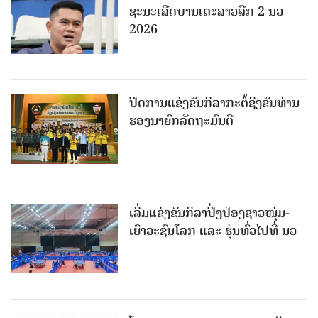
ຊະນະເລີດບານເຕະລາວລີກ 2 ນວ
2026
ປິດການແຂ່ງຂັນກິລາກະຕໍ້ຊີງຂັນທ່ານ
ຮອງນາຍົກລັດຖະມົນຕີ
ເລີ່ມແຂ່ງຂັນກິລາປິ່ງປ່ອງຊາວໜຸ່ມ-
ເຍົາວະຊົນໂລກ ແລະ ຮຸ່ນທົ່ວໄປທີ່ ນວ