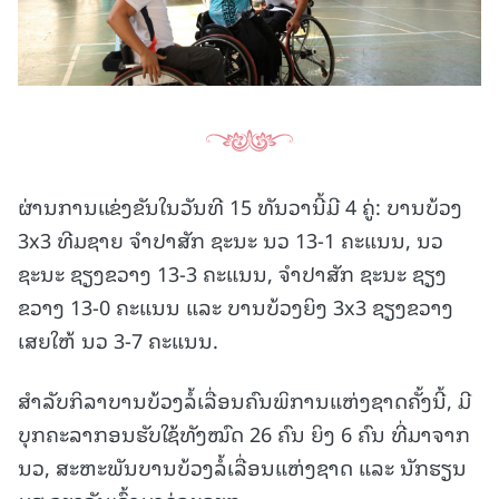
ຜ່ານການແຂ່ງຂັນໃນວັນທີ 15 ທັນວານີ້ມີ 4 ຄູ່: ບານບ້ວງ
3x3 ທີມຊາຍ ຈໍາປາສັກ ຊະນະ ນວ 13-1 ຄະແນນ, ນວ
ຊະນະ ຊຽງຂວາງ 13-3 ຄະແນນ, ຈຳປາສັກ ຊະນະ ຊຽງ
ຂວາງ 13-0 ຄະແນນ ແລະ ບານບ້ວງຍິງ 3x3 ຊຽງຂວາງ
ເສຍໃຫ້ ນວ 3-7 ຄະແນນ.
ສຳລັບກິລາບານບ້ວງລໍ້ເລື່ອນຄົນພິການແຫ່ງຊາດຄັ້ງນີ້, ມີ
ບຸກຄະລາກອນຮັບໃຊ້ທັງໝົດ 26 ຄົນ ຍິງ 6 ຄົນ ທີ່ມາຈາກ
ນວ, ສະຫະພັນບານບ້ວງລໍ້ເລື່ອນແຫ່ງຊາດ ແລະ ນັກຮຽນ