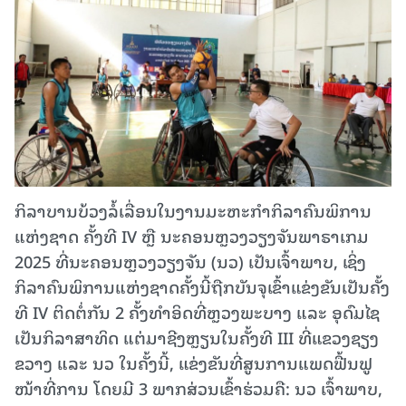
ກິລາບານບ້ວງລໍ້ເລື່ອນໃນງານມະຫະກໍາກິລາຄົນພິການ
ແຫ່ງຊາດ ຄັ້ງທີ IV ຫຼື ນະຄອນຫຼວງວຽງຈັນພາຣາເກມ
2025 ທີ່ນະຄອນຫຼວງວຽງຈັນ (ນວ) ເປັນເຈົ້າພາບ, ເຊິ່ງ
ກິລາຄົນພິການແຫ່ງຊາດຄັ້ງນີ້ຖືກບັນຈຸເຂົ້າແຂ່ງຂັນເປັນຄັ້ງ
ທີ IV ຕິດຕໍ່ກັນ 2 ຄັ້ງທຳອິດທີ່ຫຼວງພະບາງ ແລະ ອຸດົມໄຊ
ເປັນກິລາສາທິດ ແຕ່ມາຊີງຫຼຽນໃນຄັ້ງທີ III ທີ່ແຂວງຊຽງ
ຂວາງ ແລະ ນວ ໃນຄັ້ງນີ້, ແຂ່ງຂັນທີ່ສູນການແພດຟື້ນຟູ
ໜ້າທີ່ການ ໂດຍມີ 3 ພາກສ່ວນເຂົ້າຮ່ວມຄື: ນວ ເຈົ້າພາບ,