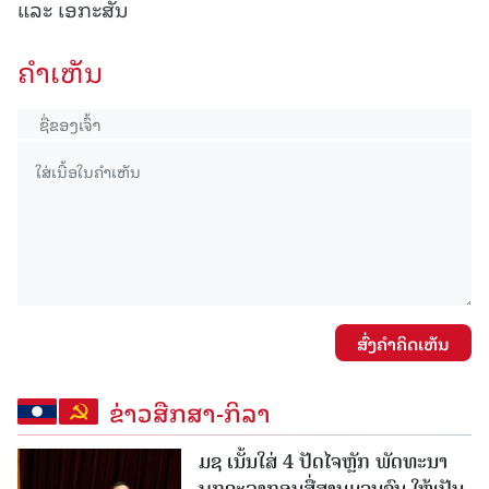
ແລະ ເອກະສັນ
ຄໍາເຫັນ
ສົ່ງຄໍາຄິດເຫັນ
ຂ່າວສືກສາ-ກິລາ
ມຊ ເນັ້ນໃສ່ 4 ປັດໄຈຫຼັກ ພັດທະນາ