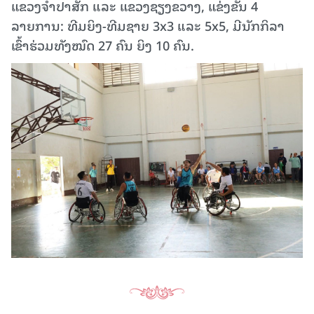
ແຂວງຈຳປາສັກ ແລະ ແຂວງຊຽງຂວາງ, ແຂ່ງຂັນ 4
ລາຍການ: ທີມຍິງ-ທີມຊາຍ 3x3 ແລະ 5x5, ມີນັກກິລາ
ເຂົ້າຮ່ວມທັງໝົດ 27 ຄົນ ຍິງ 10 ຄົນ.