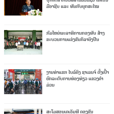
ບຸກຄະລາກອນສື່ສານມວນຊົນ ໃຫ້ເປັນ
ມືອາຊີບ ແລະ ທັນກັບຍຸກສະໄໝ
ກົມໃຫຍ່ພະລາທິການກອງທັບ ສ້າງ
ຂະບວນການແຂ່ງຂັນກິລາຍິງປືນ
ງານທ່າແຂກ ໄບລ໌ຄິງ ຊາເລນຈ໌ ຕັ້ງເປົ້າ
ຍົກລະດັບການທ່ອງທ່ຽວ ແຂວງຄໍາ
ມ່ວນ
ສະໂມສອນເຄເອັມທີ ຄອງຂັນ