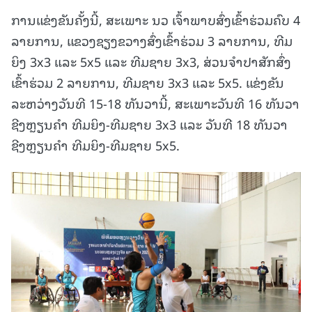
ການແຂ່ງຂັນຄັ້ງນີ້, ສະເພາະ ນວ ເຈົ້າພາບສົ່ງເຂົ້າຮ່ວມຄົບ 4
ລາຍການ, ແຂວງຊຽງຂວາງສົ່ງເຂົ້າຮ່ວມ 3 ລາຍການ, ທີມ
ຍິງ 3x3 ແລະ 5x5 ແລະ ທີມຊາຍ 3x3, ສ່ວນຈຳປາສັກສົ່ງ
ເຂົ້າຮ່ວມ 2 ລາຍການ, ທີມຊາຍ 3x3 ແລະ 5x5. ແຂ່ງຂັນ
ລະຫວ່າງວັນທີ 15-18 ທັນວານີ້, ສະເພາະວັນທີ 16 ທັນວາ
ຊີງຫຼຽນຄໍາ ທີມຍິງ-ທີມຊາຍ 3x3 ແລະ ວັນທີ 18 ທັນວາ
ຊີງຫຼຽນຄໍາ ທີມຍິງ-ທີມຊາຍ 5x5.