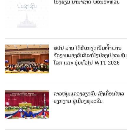
ໂຮງຮຽນ ນານາຊາດ ພອນສະຫວັນ
ສປປ ລາວ ໄດ້ຮັບກຽດເປັນເຈົ້າພາບ
ຈັດງານແຂ່ງຂັນກິລາປິ່ງປ່ອງເຍົາວະຊົນ
ໂລກ ແລະ ຮຸ່ນທົ່ວໄປ WTT 2026
ຊາວໜຸ່ມແຂວງວຽງຈັນ ລົງເຄື່ອນໄຫວ
ວຽກງານ ຢູ່ເມືອງທຸລະຄົມ