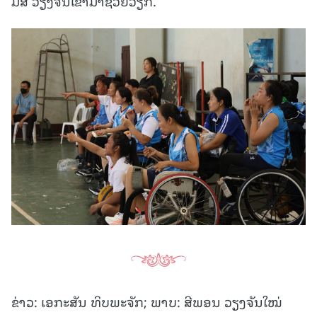
ມສ ວຽງຈັນເຂົ້າມາຊ່ວຍວຽກ.
ຂ່າວ: ເອກະສັນ ທິບພະຈັກ; ພາບ: ສີພອນ ວຽງຈັນໃໝ່