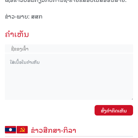
ຂ່າວ-ພາບ: ສສກ
ຄໍາເຫັນ
ສົ່ງຄໍາຄິດເຫັນ
ຂ່າວສືກສາ-ກິລາ