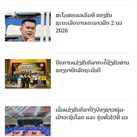
ສະໂມສອນເຄເອັມທີ ຄອງຂັນ
ຊະນະເລີດບານເຕະລາວລີກ 2 ນວ
2026
ປິດການແຂ່ງຂັນກິລາກະຕໍ້ຊີງຂັນທ່ານ
ຮອງນາຍົກລັດຖະມົນຕີ
ເລີ່ມແຂ່ງຂັນກິລາປິ່ງປ່ອງຊາວໜຸ່ມ-
ເຍົາວະຊົນໂລກ ແລະ ຮຸ່ນທົ່ວໄປທີ່ ນວ