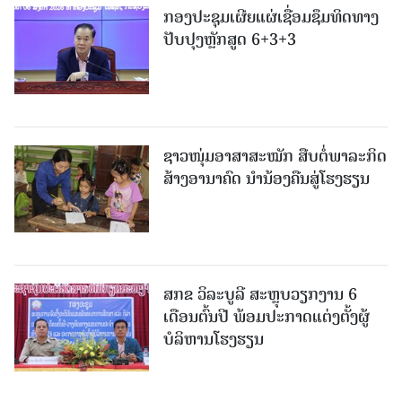
ກອງປະຊຸມເຜີຍແຜ່ເຊື່ອມຊຶມທິດທາງ
ປັບປຸງຫຼັກສູດ 6+3+3
ຊາວໜຸ່ມອາສາສະໝັກ ສືບຕໍ່ພາລະກິດ
ສ້າງອານາຄົດ ນໍານ້ອງຄືນສູ່ໂຮງຮຽນ
ສກຂ ວິລະບູລີ ສະຫຼຸບວຽກງານ 6
ເດືອນຕົ້ນປີ ພ້ອມປະກາດແຕ່ງຕັ້ງຜູ້
ບໍລິຫານໂຮງຮຽນ