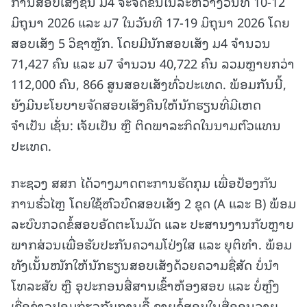
ການສອບເສັງຊັ້ນ ມ4 ຈະຈັດຂຶ້ນໃນລະຫວ່າງວັນທີ 10-12
ມິຖຸນາ 2026 ແລະ ມ7 ໃນວັນທີ 17-19 ມິຖຸນາ 2026 ໂດຍ
ສອບເສັງ 5 ວິຊາຫຼັກ. ໂດຍມີນັກສອບເສັງ ມ4 ຈຳນວນ
71,427 ຄົນ ແລະ ມ7 ຈຳນວນ 40,722 ຄົນ ລວມຫຼາຍກວ່າ
112,000 ຄົນ, 866 ສູນສອບເສັງທົ່ວປະເທດ. ພ້ອມກັນນີ້,
ຍັງມີນະໂຍບາຍຈັດສອບເສັງຄືນໃຫ້ນັກຮຽນທີ່ມີເຫດ
ຈຳເປັນ ເຊັ່ນ: ເຈັບເປັນ ຫຼື ຕິດພາລະກິດໃນນາມຕົວແທນ
ປະເທດ.
ກະຊວງ ສສກ ໄດ້ວາງມາດຕະການຮັດກຸມ ເພື່ອປ້ອງກັນ
ການຮົ່ວໄຫຼ ໂດຍໃຊ້ຫົວບົດສອບເສັງ 2 ຊຸດ (A ແລະ B) ພ້ອມ
ລະບົບກວດຂໍ້ສອບອັດຕະໂນມັດ ແລະ ປະສານງານກັບຫຼາຍ
ພາກສ່ວນເພື່ອຮັບປະກັນຄວາມໂປ່ງໃສ ແລະ ຍຸຕິທຳ. ພ້ອມ
ທັງເນັ້ນໜັກໃຫ້ນັກຮຽນສອບເສັງດ້ວຍຄວາມຊື່ສັດ ບໍ່ນຳ
ໂທລະສັບ ຫຼື ອຸປະກອນສື່ສານເຂົ້າຫ້ອງສອບ ແລະ ບໍ່ຫຼົງ
ເຊື່ອຂ່າວປອມກ່ຽວກັບການຊື້-ຂາຍຂໍ້ສອບໃນສື່ອອນລາຍ.