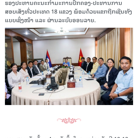
ຮອງປະທານຄະນະກຳມະການປົກຄອງ-ປະທານການ
ສອບເສັງທົ່ວປະເທດ 18 ແຂວງ ພ້ອມດ້ວຍແຂກຖືກເຊີນທັງ
ແບບເຊິ່ງໜ້າ ແລະ ຜ່ານລະບົບອອນລາຍ.