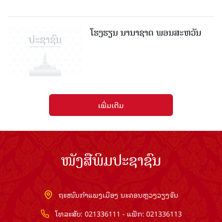
ໂຮງຮຽນ ນານາຊາດ ພອນສະຫວັນ
ເພີ່ມເຕີມ
ໜັງສືພິມປະຊາຊົນ
ຖະໜົນກຳແພງເມືອງ ນະຄອນຫຼວງວຽງຈັນ
ໂທລະສັບ: 021336111 - ແຟັກ: 021336113