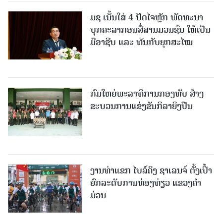
ມຊ ເນັ້ນໃສ່ 4 ປັດໄຈຫຼັກ ພັດທະນາ
ບຸກຄະລາກອນສື່ສານມວນຊົນ ໃຫ້ເປັນ
ມືອາຊີບ ແລະ ທັນກັບຍຸກສະໄໝ
ກົມໃຫຍ່ພະລາທິການກອງທັບ ສ້າງ
ຂະບວນການແຂ່ງຂັນກິລາຍິງປືນ
ງານທ່າແຂກ ໄບລ໌ຄິງ ຊາເລນຈ໌ ຕັ້ງເປົ້າ
ຍົກລະດັບການທ່ອງທ່ຽວ ແຂວງຄໍາ
ມ່ວນ