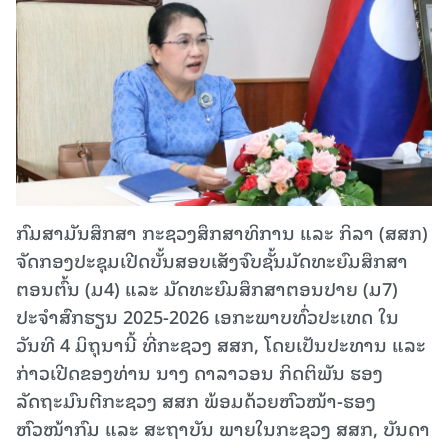
ກົມສາມັນສຶກສາ ກະຊວງສຶກສາທິການ ແລະ ກິລາ (ສສກ)
ຈັດກອງປະຊຸມເປີດບັ້ນສອບເສັງຈົບຊັ້ນມັດທະຍົມສຶກສາ
ຕອນຕົ້ນ (ມ4) ແລະ ມັດທະຍົມສຶກສາຕອນປາຍ (ມ7)
ປະຈຳສົກຮຽນ 2025-2026 ເອກະພາບທົ່ວປະເທດ ໃນ
ວັນທີ 4 ມິຖຸນານີ້ ທີ່ກະຊວງ ສສກ, ໂດຍເປັນປະທານ ແລະ
ກ່າວເປີດຂອງທ່ານ ນາງ ດາລາວອນ ກິດຕິພັນ ຮອງ
ລັດຖະມົນຕີກະຊວງ ສສກ ພ້ອມດ້ວຍຫົວໜ້າ-ຮອງ
ຫົວໜ້າກົມ ແລະ ສະຖາບັນ ພາຍໃນກະຊວງ ສສກ, ບັນດາ