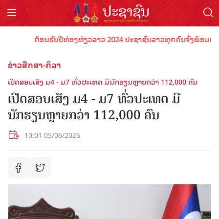
ຕ້ອນຮັບປີທ່ອງທ່ຽວລາວ 2024 ປະຊາຊົນລາວທຸກຄົນຈົ່ງພ້ອມເປັນເຈົ້າ
ຂ່າວສືກສາ-ກິລາ
ເປີດສອບເສັງ ມ4 - ມ7 ທົ່ວປະເທດ ມີນັກຮຽນຫຼາຍກວ່າ 112,000 ຄົນ
ເປີດສອບເສັງ ມ4 - ມ7 ທົ່ວປະເທດ ມີ
ນັກຮຽນຫຼາຍກວ່າ 112,000 ຄົນ
10:01 05/06/2026