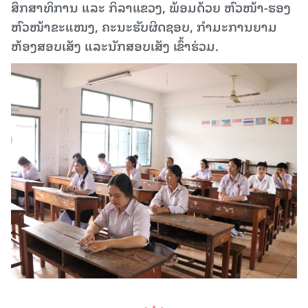
ສຶກສາທິການ ແລະ ກິລາແຂວງ, ພ້ອມດ້ວຍ ຫົວໜ້າ-ຮອງ
ຫົວໜ້າຂະແໜງ, ຄະນະຮັບຜິດຊອບ, ກຳມະການຍາມ
ຫ້ອງສອບເສັງ ແລະນັກສອບເສັງ ເຂົ້າຮ່ວມ.