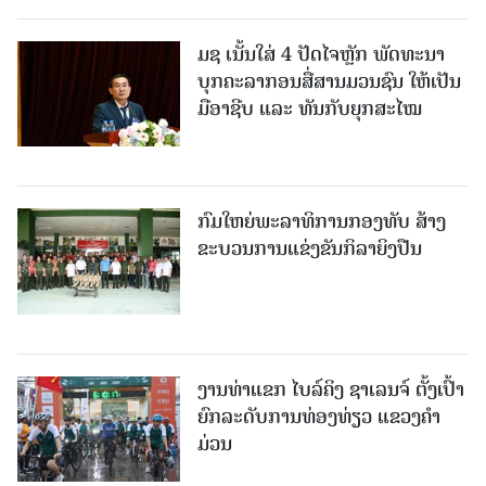
ມຊ ເນັ້ນໃສ່ 4 ປັດໄຈຫຼັກ ພັດທະນາ
ບຸກຄະລາກອນສື່ສານມວນຊົນ ໃຫ້ເປັນ
ມືອາຊີບ ແລະ ທັນກັບຍຸກສະໄໝ
ກົມໃຫຍ່ພະລາທິການກອງທັບ ສ້າງ
ຂະບວນການແຂ່ງຂັນກິລາຍິງປືນ
ງານທ່າແຂກ ໄບລ໌ຄິງ ຊາເລນຈ໌ ຕັ້ງເປົ້າ
ຍົກລະດັບການທ່ອງທ່ຽວ ແຂວງຄໍາ
ມ່ວນ