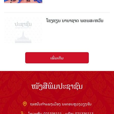
ໂຮງຮຽນ ນານາຊາດ ພອນສະຫວັນ
ເພີ່ມເຕີມ
ໜັງສືພິມປະຊາຊົນ
ຖະໜົນກຳແພງເມືອງ ນະຄອນຫຼວງວຽງຈັນ
ໂທລະສັບ: 021336111 - ແຟັກ: 021336113