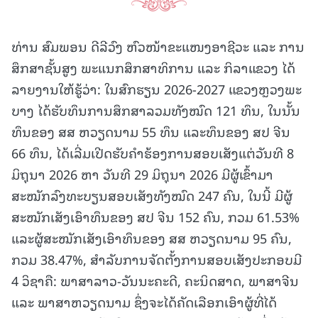
ທ່ານ ສົມພອນ ດີລີວົງ ຫົວໜ້າຂະແໜງອາຊີວະ ແລະ ການ
ສຶກສາຊັ້ນສູງ ພະແນກສຶກສາທິການ ແລະ ກິລາແຂວງ ໄດ້
ລາຍງານໃຫ້ຮູ້ວ່າ: ໃນສົກຮຽນ 2026-2027 ແຂວງຫຼວງພະ
ບາງ ໄດ້ຮັບທຶນການສຶກສາລວມທັງໝົດ 121 ທຶນ, ໃນນັ້ນ
ທຶນຂອງ ສສ ຫວຽດນາມ 55 ທຶນ ແລະທຶນຂອງ ສປ ຈີນ
66 ທຶນ, ໄດ້ເລີ່ມເປີດຮັບຄໍາຮ້ອງການສອບເສັງແຕ່ວັນທີ 8
ມິຖຸນາ 2026 ຫາ ວັນທີ 29 ມິຖຸນາ 2026 ມີຜູ້ເຂົ້າມາ
ສະໝັກລົງທະບຽນສອບເສັງທັງໝົດ 247 ຄົນ, ໃນນີ້ ມີຜູ້
ສະໝັກເສັງເອົາທຶນຂອງ ສປ ຈີນ 152 ຄົນ, ກວມ 61.53%
ແລະຜູ້ສະໝັກເສັງເອົາທຶນຂອງ ສສ ຫວຽດນາມ 95 ຄົນ,
ກວມ 38.47%, ສຳລັບການຈັດຕັ້ງການສອບເສັງປະກອບມີ
4 ວິຊາຄື: ພາສາລາວ-ວັນນະຄະດີ, ຄະນິດສາດ, ພາສາຈີນ
ແລະ ພາສາຫວຽດນາມ ຊຶ່ງຈະໄດ້ຄັດເລືອກເອົາຜູ້ທີ່ໄດ້