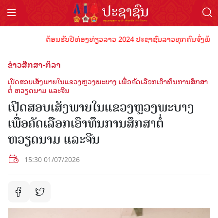
ຕ້ອນຮັບປີທ່ອງທ່ຽວລາວ 2024 ປະຊາຊົນລາວທຸກຄົນຈົ່ງພ້ອມເປັນເ
ຂ່າວສືກສາ-ກິລາ
ເປີດສອບເສັງພາຍໃນແຂວງຫຼວງພະບາງ ເພື່ອຄັດເລືອກເອົາທຶນການສຶກສາ
ຕໍ່ ຫວຽດນາມ ແລະຈີນ
ເປີດສອບເສັງພາຍໃນແຂວງຫຼວງພະບາງ
ເພື່ອຄັດເລືອກເອົາທຶນການສຶກສາຕໍ່
ຫວຽດນາມ ແລະຈີນ
15:30 01/07/2026