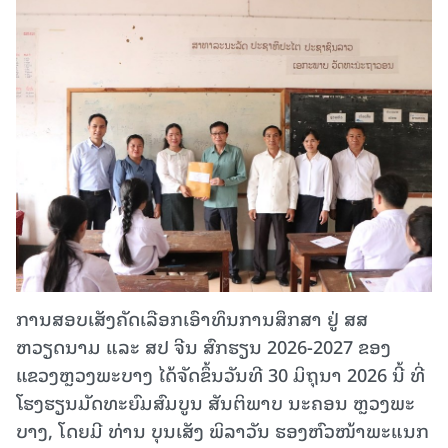
ການສອບເສັງຄັດເລືອກເອົາທຶນການສຶກສາ ຢູ່ ສສ
ຫວຽດນາມ ແລະ ສປ ຈີນ ສົກຮຽນ 2026-2027 ຂອງ
ແຂວງຫຼວງພະບາງ ໄດ້ຈັດຂຶ້ນວັນທີ 30 ມິຖຸນາ 2026 ນີ້ ທີ່
ໂຮງຮຽນມັດທະຍົມສົມບູນ ສັນຕິພາບ ນະຄອນ ຫຼວງພະ
ບາງ, ໂດຍມີ ທ່ານ ບຸນເສັງ ພິລາວັນ ຮອງຫົວໜ້າພະແນກ