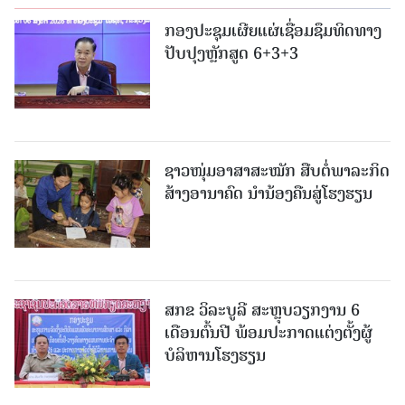
ກອງປະຊຸມເຜີຍແຜ່ເຊື່ອມຊຶມທິດທາງ
ປັບປຸງຫຼັກສູດ 6+3+3
ຊາວໜຸ່ມອາສາສະໝັກ ສືບຕໍ່ພາລະກິດ
ສ້າງອານາຄົດ ນໍານ້ອງຄືນສູ່ໂຮງຮຽນ
ສກຂ ວິລະບູລີ ສະຫຼຸບວຽກງານ 6
ເດືອນຕົ້ນປີ ພ້ອມປະກາດແຕ່ງຕັ້ງຜູ້
ບໍລິຫານໂຮງຮຽນ