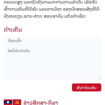
ຄະແນນສູງ ແລະຖັດລົງນາມມາຕາມຕາມລໍາດັບ ເພື່ອຈັດ
ເຂົ້າຕາມທຶນທີ່ໄດ້ຮັບ ແລະລາຍວິຊາ ຂອງນັກສອບເສັງທີ່ໄດ້
ລົງທະບຽນ.ພາບ-ຂ່າວ: ສອນອາຄົມ ແກ້ວຄຳເພັດ
ຄໍາເຫັນ
ສົ່ງຄໍາຄິດເຫັນ
ຂ່າວສືກສາ-ກິລາ