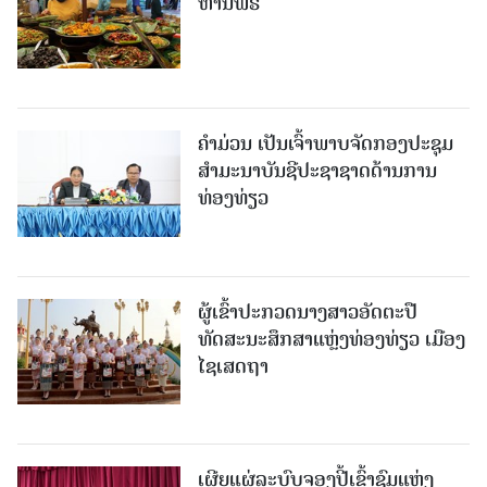
ຫານຟຣີ
ຄໍາມ່ວນ ເປັນເຈົ້າພາບຈັດກອງປະຊຸມ
ສຳມະນາບັນຊີປະຊາຊາດດ້ານການ
ທ່ອງທ່ຽວ
ຜູ້ເຂົ້າປະກວດນາງສາວອັດຕະປື
ທັດສະນະສຶກສາແຫຼ່ງທ່ອງທ່ຽວ ເມືອງ
ໄຊເສດຖາ
ເຜີຍແຜ່ລະບົບຈອງປີ້ເຂົ້າຊົມແຫ່ງ