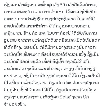
ເຖິງແມ່ນວ່າສົງຄາມຈະສິ້ນສຸດລົງ 50 ກວ່າປີແລ້ວກໍຕາມ,
ການແກະສະຫຼັກ ແລະ ການຕ່ຳແຜນ ໄດ້ສະແດງໃຫ້ເຫັນ
ສະພາບການດຳລົງຊີວິດຂອງປະຊາຊົນລາວ ໃນເຂດທີ່ມີ
ລະເບີດບໍ່ທັນແຕກຕົກຄ້າງ ທີ່ຕົກຢູ່ໃນສະພາບຄວາມ
ຫຍຸ້ງຍາກ, ຢ້ານກົວ ແລະ ໃນບາງກໍລະນີ ໄດ້ພົບກັບການ
ສູນເສຍ ຈາກການເກີດອຸບັດຕິເຫດຍ້ອນລະເບີດບໍ່ທັນແຕກ
ທີ່ຕົກຄ້າງ. ພ້ອມນັ້ນ ກໍໄດ້ມີການວາງສະແດງບັນດາລູກ
ລະເບີດເປົ່າ ທີ່ສາມາດທ້ອນໂຮມໄວ້ໄດ້ຈຳນວນໜຶ່ງ ຊຶ່ງເປັນ
ລະເບີດທີ່ປອດໄພແລ້ວ ເພື່ອໃຫ້ຜູ້ເຂົ້າທ່ຽວຊົມໄດ້ເຫັນ
ລະເບີດແຕ່ລະຊະນິດ ແລະ ສຳພະວຸດຕ່າງໆ ທີ່ຕົກຄ້າງຢູ່
ສປປ ລາວ, ທັງມີການປັບປຸງຫ້ອງສາຍວີດີໂອ ຊຶ່ງຈະເປັນວີ
ດີໂອທີ່ບອກເລົ່າເລື່ອງລາວ ກ່ຽວກັບ ປະຫວັດຂອງສົງຄາມ
ອິນດູຈີນ ຄັ້ງທີ 2 ແລະ ມີວີດີໂອ ກ່ຽວກັບການເຄື່ອນໄຫວ
ວຽກງານຂອງໂຄງການເກັບກູ້ລະເບີດແຫ່ງຊາດ ອີກ
ຈຳນວນໜຶ່ງ.