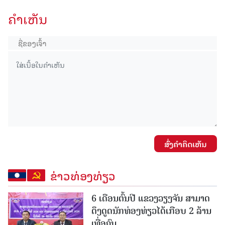
ຄໍາເຫັນ
ສົ່ງຄໍາຄິດເຫັນ
ຂ່າວທ່ອງທ່ຽວ
6 ເດືອນຕົ້ນປີ ແຂວງວຽງຈັນ ສາມາດ
ດຶງດູດນັກທ່ອງທ່ຽວໄດ້ເກືອບ 2 ລ້ານ
ເທື່ອຄົນ