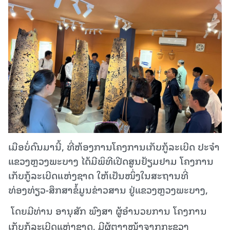
ເມືອບໍ່ດົນມານີ້, ທີ່ຫ້ອງການໂຄງການເກັບກູ້ລະເບີດ ປະຈໍາ
ແຂວງຫຼວງພະບາງ ໄດ້ມີພິທີເປີດສູນຢ້ຽມຢາມ ໂຄງການ
ເກັບກູ້ລະເບີດແຫ່ງຊາດ ໃຫ້ເປັນໜຶ່ງໃນສະຖານທີ່
ທ່ອງທ່ຽວ-ສຶກສາຂໍ້ມູນຂ່າວສານ ຢູ່ແຂວງຫຼວງພະບາງ,
ໂດຍມີທ່ານ ອານຸສັກ ພົງສາ ຜູ້ອຳນວຍການ ໂຄງການ
ເກັບກູ້ລະເບີດແຫ່ງຊາດ, ມີຜູ້ຕາງໜ້າຈາກກະຊວງ