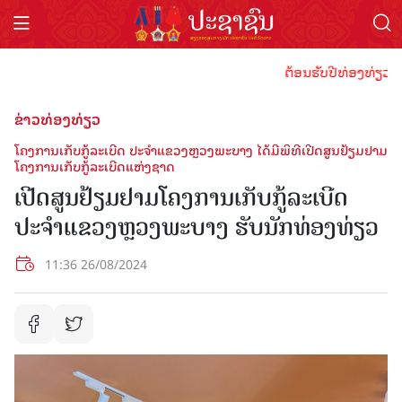
ຕ້ອນຮັບປີທ່ອງທ່ຽວລາວ 2
ຂ່າວທ່ອງທ່ຽວ
ໂຄງການເກັບກູ້ລະເບີດ ປະຈໍາແຂວງຫຼວງພະບາງ ໄດ້ມີພິທີເປີດສູນຢ້ຽມຢາມ
ໂຄງການເກັບກູ້ລະເບີດແຫ່ງຊາດ
ເປີດສູນຢ້ຽມຢາມໂຄງການເກັບກູ້ລະເບີດ
ປະຈຳແຂວງຫຼວງພະບາງ ຮັບນັກທ່ອງທ່ຽວ
11:36 26/08/2024