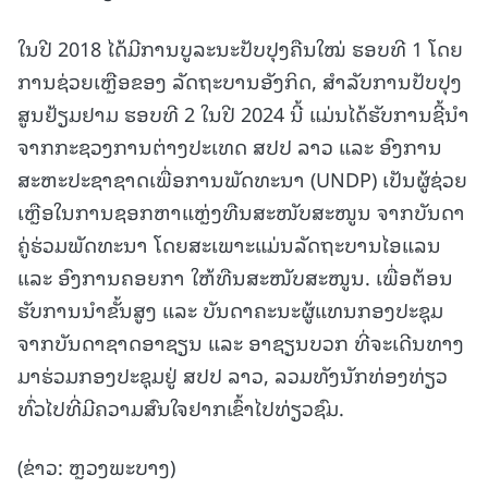
ໃນປີ 2018 ໄດ້ມີການບູລະນະປັບປຸງຄືນໃໝ່ ຮອບທີ 1 ໂດຍ
ການຊ່ວຍເຫຼືອຂອງ ລັດຖະບານອັງກິດ, ສຳລັບການປັບປຸງ
ສູນຢ້ຽມຢາມ ຮອບທີ 2 ໃນປີ 2024 ນີ້ ແມ່ນໄດ້ຮັບການຊີ້ນໍາ
ຈາກກະຊວງການຕ່າງປະເທດ ສປປ ລາວ ແລະ ອົງການ
ສະຫະປະຊາຊາດເພື່ອການພັດທະນາ (UNDP) ເປັນຜູ້ຊ່ວຍ
ເຫຼືອໃນການຊອກຫາແຫຼ່ງທືນສະໜັບສະໜູນ ຈາກບັນດາ
ຄູ່ຮ່ວມພັດທະນາ ໂດຍສະເພາະແມ່ນລັດຖະບານໄອແລນ
ແລະ ອົງການຄອຍກາ ໃຫ້ທືນສະໜັບສະໜູນ. ເພື່ອຕ້ອນ
ຮັບການນໍາຂັ້ນສູງ ແລະ ບັນດາຄະນະຜູ້ແທນກອງປະຊຸມ
ຈາກບັນດາຊາດອາຊຽນ ແລະ ອາຊຽນບວກ ທີ່ຈະເດີນທາງ
ມາຮ່ວມກອງປະຊຸມຢູ່ ສປປ ລາວ, ລວມທັງນັກທ່ອງທ່ຽວ
ທົ່ວໄປທີ່ມີຄວາມສົນໃຈຢາກເຂົ້າໄປທ່ຽວຊົມ.
(ຂ່າວ: ຫຼວງພະບາງ)