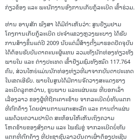
ກ່ຽວຂ້ອງ ແລະ ພະນັກງານອົງການເກັບກູ້ລະເບີດ ເຂົ້າຮ່ວມ.
ທ່ານ ອານຸສັກ ພົງສາ ໄດ້ມີຄໍາເຫັນວ່າ: ສູນຢ້ຽມຢາມ
ໂຄງການເກັບກູ້ລະເບີດ ປະຈຳແຂວງຫຼວງພະບາງ ໄດ້ຮັບ
ການສ້າງຂຶ້ນແຕ່ປີ 2009 ນັບແຕ່ມື້ສ້າງຕັ້ງມາຮອດປັດຈຸບັນ
ໄດ້ຕ້ອນຮັບບັນດາຄະນະຜູ້ແທນ ລວມທັງນັກທ່ອງທ່ຽວທັງ
ພາຍໃນ ແລະ ຕ່າງປະເທດ ເຂົ້າຢ້ຽມຊົມທັງໝົດ 117.764
ຄົນ, ສ່ວນໃຫຍ່ແມ່ນນັກທ່ອງທ່ຽວທີ່ມາຈາກບັນດາປະເທດ
ໃນເຂດເອີຣົບ. ພາຍໃນສູນໄດ້ມີການຈັດວາງສະແດງຮາງ
ລະເບີດລູກຫວ່ານ, ຮູບພາບ ແລະແຜ່ນແພ ທີ່ບອກເລົ່າ
ເລື່ອງລາວ ຂອງຜູ້ທີ່ຖືກເຄາະຮ້າຍ ຈາກລະເບີດບໍ່ທັນແຕກ
ທີ່ຕົກຄ້າງ ໂດຍຜ່ານການແກະສະລັກ ແລະ ການຕໍ່າແຜ່ນ
ແພດ້ວຍຄວາມປານີດ ສະທ້ອນໃຫ້ເຫັນເຖິງຄວາມ
ໂຫດຮ້າຍຂອງສົງຄາມ ແລະ ໄພຂົມຂູ່ ຈາກລະເບີດບໍ່ທັນ
ແຕກທີ່ຕົກຄ້າງ ທີ່ປະຊາຊົນລາວບັນດາເຜົ່າຕ້ອງປະເຊີນ