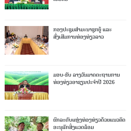
ກອງປະຊຸມສຳມະນາຊຸກຍູ້ ແລະ
ສົ່ງເສີມການທ່ອງທ່ຽວລາວ
ມອບ-ຮັບ ລາງວັນມາດຕະຖານການ
ທ່ອງທ່ຽວອາຊຽນປະຈຳປີ 2026
ຍົກລະດັບແຫຼ່ງທ່ອງທ່ຽວດ້ວຍແນວຄິດ
ອະນຸລັກສິ່ງແວດລ້ອມ