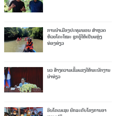
ການນຳເມືອງປະທຸມພອນ ສຳຫຼວດ
ຫ້ວຍໂຕະໂໝະ ຊຸກຍູ້ໃຫ້ເປັນແຫຼ່ງ
ທ່ອງທ່ຽວ
ນວ ສ້າງຄວາມເຂັ້ມແຂງໃຫ້ພະນັກງານ
ນຳທ່ຽວ
ອິນໂດເນເຊຍ ຍົກລະດັບໂຄງການອາ