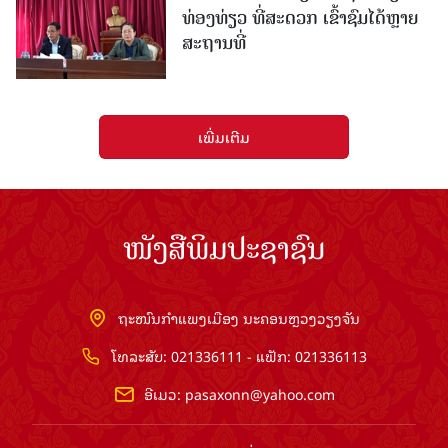
ທ່ອງທ່ຽວ ທີ່ສະດວກ ເຂົ້າຊົມໄດ້ຫຼາຍ
ສະຖານທີ່
ເພີ່ມເຕີມ
ໜັງສືພິມປະຊາຊົນ
ຖະໜົນກຳແພງເມືອງ ນະຄອນຫຼວງວຽງຈັນ
ໂທລະສັບ: 021336111 - ແຟັກ: 021336113
ອີເມວ:
pasaxonn@yahoo.com