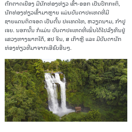
ຕົກຕາດເຍືອງ ມີນັກທ່ອງທ່ຽວ ເຂົ້າ-ອອກ ເປັນປົກກະຕິ,
ນັກທ່ອງທ່ຽວເຂົ້າມາຫຼາຍ ແມ່ນບັນດາປະເທດທີ່ມີ
ຊາຍແດນຕິດຈອດ ເປັນຕົ້ນ ປະເທດໄທ, ຫວຽດນາມ, ກໍາປູ
ເຈຍ. ນອກນັ້ນ ກໍແມ່ນ ບັນດາປະເທດທີ່ເພິ່ນໄດ້ໄປລົງທຶນຢູ່
ແຂວງທາງພາກໃຕ້, ສປ ຈີນ, ສ ເກົາຫຼີ ແລະ ມີບັນດານັກ
ທ່ອງທ່ຽວທີ່ມາຈາກເອີຣົບອື່ນໆ.