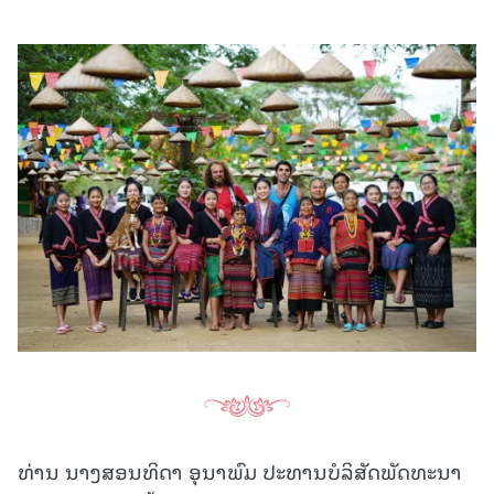
ທ່ານ ນາງສອນທິດາ ອຸນາພົມ ປະທານບໍລິສັດພັດທະນາ