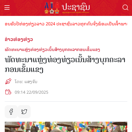
ັບປີທ່ອງທ່ຽວລາວ 2024 ປະຊາຊົນລາວທຸກຄົນຈົ່ງພ້ອມເປັນເຈົ້າພາບທີ່ດີ ຕ້ອ
ຂ່າວທ່ອງທ່ຽວ
ພັດທະນາແຫຼ່ງທ່ອງທ່ຽວເນັ້ນສ້າງບຸກຄະລາກອນເຂັ້ມແຂງ
ພັດທະນາແຫຼ່ງທ່ອງທ່ຽວເນັ້ນສ້າງບຸກຄະລາ
ກອນເຂັ້ມແຂງ
ໂດຍ: ແສງຈັນ
09:14 22/09/2025