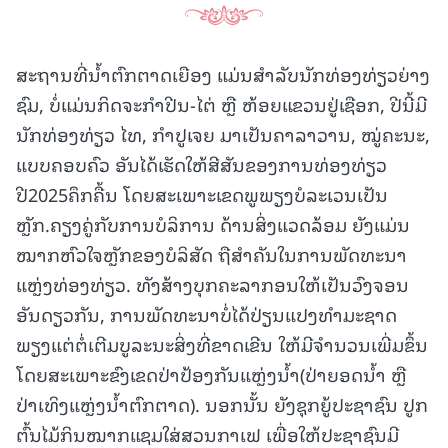
ສະຖານທີ່ນໍ້າຕົກຕາດເຍືອງ ແມ່ນສໍາລັບນັກທ່ອງທ່ຽວຍ່າງ
ຊົມ, ບໍ່ແມ່ນກິດຈະກໍາປີນ-ໄຕ່ ຫຼື ຫ້ອຍແຂວນຢູ່ເຊືອກ, ປີນີ້ມີ
ນັກທ່ອງທ່ຽວ ໄທ, ກໍາປູເຈຍ ມາເປັນຄາລາວານ, ໝູ່ຄະນະ,
ແບບຄອບຄົວ ອັນໄດ້ເຮັດໃຫ້ສີສັນຂອງການທ່ອງທ່ຽວ
ປີ2025ຄຶກຄື້ນ ໂດຍສະເພາະເຂດພູພຽງບໍລະເວນເປັນ
ຫຼັກ.ຄຽງຄູ່ກັບການບໍລິການ ດ້ານສິ່ງແວດລ້ອມ ຍັງແມ່ນ
ໝາກຫົວໃຈຫຼັກຂອງບໍລິສັດ ຖືສໍາຄັນໃນການພັດທະນາ
ແຫຼ່ງທ່ອງທ່ຽວ. ທັງສ້າງບຸກຄະລາກອນໃຫ້ເປັນວົງຈອນ
ອັນດຽວກັນ, ການພັດທະນາບໍ່ໄດ້ປ່ຽນແປງທໍາມະຊາດ
ພຽງແຕ່ຕໍ່ເຕີມບູລະນະສິ່ງທີ່ຂາດເຂີນ ໃຫ້ມີຈໍານວນເພີ່ມຂຶ້ນ
ໂດຍສະເພາະຂົງເຂດປ່າປ້ອງກັນແຫຼ່ງນໍ້າ(ປ່າຍອດນໍ້າ ຫຼື
ປ່າເທິງແຫຼ່ງນໍ້າຕົກຕາດ). ນອກນັ້ນ ຍັງຊຸກຍູ້ປະຊາຊົນ ປູກ
ຕົ້ນໄມ້ກິນໝາກແຊມໃສ່ສວນກາເຟ ເພື່ອໃຫ້ປະຊາຊົນມີ