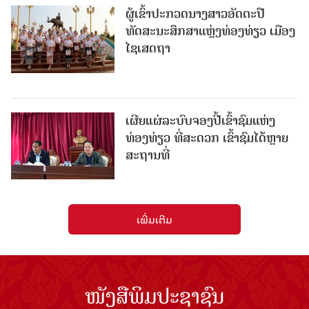
ຜູ້ເຂົ້າປະກວດນາງສາວອັດຕະປື
ທັດສະນະສຶກສາແຫຼ່ງທ່ອງທ່ຽວ ເມືອງ
ໄຊເສດຖາ
ເຜີຍແຜ່ລະບົບຈອງປີ້ເຂົ້າຊົມແຫ່ງ
ທ່ອງທ່ຽວ ທີ່ສະດວກ ເຂົ້າຊົມໄດ້ຫຼາຍ
ສະຖານທີ່
ເພີ່ມເຕີມ
ໜັງສືພິມປະຊາຊົນ