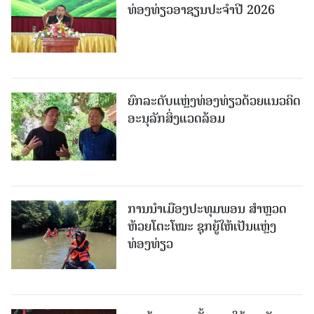
ທ່ອງທ່ຽວອາຊຽນປະຈຳປີ 2026
ຍົກລະດັບແຫຼ່ງທ່ອງທ່ຽວດ້ວຍແນວຄິດ
ອະນຸລັກສິ່ງແວດລ້ອມ
ການນຳເມືອງປະທຸມພອນ ສຳຫຼວດ
ຫ້ວຍໂຕະໂໝະ ຊຸກຍູ້ໃຫ້ເປັນແຫຼ່ງ
ທ່ອງທ່ຽວ