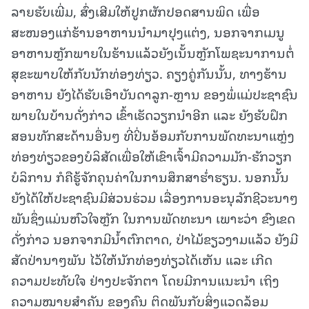
ລາຍຮັບເພີ່ມ, ສົ່ງເສີມໃຫ້ປູກຜັກປອດສານພິດ ເພື່ອ
ສະໜອງແກ່ຮ້ານອາຫານນໍາມາປຸງແຕ່ງ, ນອກຈາກເມນູ
ອາຫານຫຼັກພາຍໃນຮ້ານແລ້ວຍັງເນັ້ນຫຼັກໂພຊະນາການຕໍ່
ສຸຂະພາບໃຫ້ກັບນັກທ່ອງທ່ຽວ. ຄຽງຄູ່ກັນນັ້ນ, ທາງຮ້ານ
ອາຫານ ຍັງໄດ້ຮັບເອົາບັນດາລູກ-ຫຼານ ຂອງພໍ່ແມ່ປະຊາຊົນ
ພາຍໃນບ້ານດັ່ງກ່າວ ເຂົ້າເຮັດວຽກນໍາອີກ ແລະ ຍັງຮັບຝຶກ
ສອນທັກສະດ້ານອື່ນໆ ທີ່ປິ່ນອ້ອມກັບການພັດທະນາແຫຼ່ງ
ທ່ອງທ່ຽວຂອງບໍລິສັດເພື່ອໃຫ້ເຂົາເຈົ້າມີຄວາມມັກ-ຮັກວຽກ
ບໍລິການ ກໍຄືຮູ້ຈັກຄຸນຄ່າໃນການສຶກສາຮໍ່າຮຽນ. ນອກນັ້ນ
ຍັງໄດ້ໃຫ້ປະຊາຊົນມີສ່ວນຮ່ວມ ເລື່ອງການອະນຸລັກຊີວະນາໆ
ພັນຊຶ່ງແມ່ນຫົວໃຈຫຼັກ ໃນການພັດທະນາ ເພາະວ່າ ຂົງເຂດ
ດັ່ງກ່າວ ນອກຈາກມີນໍ້າຕົກຕາດ, ປ່າໄມ້ຂຽວງາມແລ້ວ ຍັງມີ
ສັດປ່ານາໆພັນ ໄວ້ໃຫ້ນັກທ່ອງທ່ຽວໄດ້ເຫັນ ແລະ ເກີດ
ຄວາມປະທັບໃຈ ຢ່າງປະຈັກຕາ ໂດຍມີການແນະນໍາ ເຖິງ
ຄວາມໝາຍສໍາຄັນ ຂອງຄົນ ຕິດພັນກັບສິ່ງແວດລ້ອມ