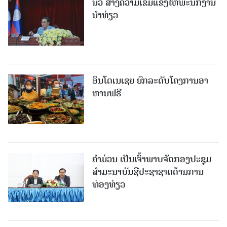
ນວ ສ້າງຄວາມເຂັ້ມແຂງໃຫ້ພະນັກງານ
ນຳທ່ຽວ
ອິນໂດເນເຊຍ ຍົກລະດັບໂຄງການອາ
ຫານຟຣີ
ຄໍາມ່ວນ ເປັນເຈົ້າພາບຈັດກອງປະຊຸມ
ສຳມະນາບັນຊີປະຊາຊາດດ້ານການ
ທ່ອງທ່ຽວ