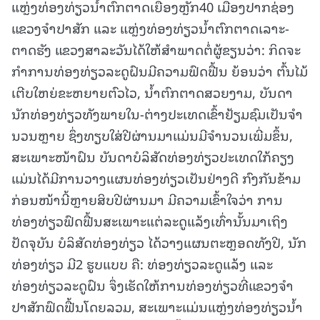
ແຫຼ່ງທ່ອງທ່ຽວນໍ້າຕົກຕາດເຍືອງຫຼັກ40 ເມືອງປາກຊ່ອງ
ແຂວງຈໍາປາສັກ ແລະ ແຫຼ່ງທ່ອງທ່ຽວນໍ້າຕົກຕາດເລາະ-
ຕາດຮັງ ແຂວງສາລະວັນໄດ້ໃຫ້ສໍາພາດຕໍ່ຜູ້ຂຽນວ່າ: ກິດຈະ
ກໍາການທ່ອງທ່ຽວລະດູຝົນມີຄວາມຟົດຟື້ນ ຍ້ອນວ່າ ຕົ້ນໄມ້
ເຕີບໃຫຍ່ຂະຫຍາຍຕົວໄວ, ນໍ້າຕົກຕາດສວຍງາມ, ບັນດາ
ນັກທ່ອງທ່ຽວທັງພາຍໃນ-ຕ່າງປະເທດເຂົ້າຢ້ຽມຊົມເປັນຈໍາ
ນວນຫຼາຍ ຊຶ່ງທຽບໃສ່ປີຜ່ານມາແມ່ນມີຈໍານວນເພີ່ມຂຶ້ນ,
ສະເພາະໜ້າຝົນ ບັນດາບໍລິສັດທ່ອງທ່ຽວປະເທດໃກ້ຄຽງ
ແມ່ນໄດ້ມີການວາງແຜນທ່ອງທ່ຽວເປັນຢ່າງດີ ກົງກັນຂ້າມ
ກ່ອນໜ້ານີ້ຫຼາຍສິບປີຜ່ານມາ ມີຄວາມເຂົ້າໃຈວ່າ ການ
ທ່ອງທ່ຽວຟົດຟື້ນສະເພາະແຕ່ລະດູແລ້ງເທົ່ານັ້ນມາເຖິງ
ປັດຈຸບັນ ບໍລິສັດທ່ອງທ່ຽວ ໄດ້ວາງແຜນຕະຫຼອດທັງປີ, ນັກ
ທ່ອງທ່ຽວ ມີ2 ຮູບແບບ ຄື: ທ່ອງທ່ຽວລະດູແລ້ງ ແລະ
ທ່ອງທ່ຽວລະດູຝົນ ຈຶ່ງເຮັດໃຫ້ການທ່ອງທ່ຽວທີ່ແຂວງຈໍາ
ປາສັກຟົດຟື້ນໂດຍລວມ, ສະເພາະແມ່ນແຫຼ່ງທ່ອງທ່ຽວນໍ້າ