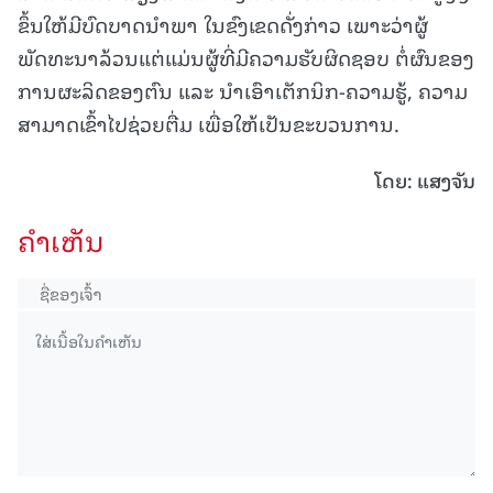
ຂຶ້ນໃຫ້ມີບົດບາດນໍາພາ ໃນຂົງເຂດດັ່ງກ່າວ ເພາະວ່າຜູ້
ພັດທະນາລ້ວນແຕ່ແມ່ນຜູ້ທີ່ມີຄວາມຮັບຜິດຊອບ ຕໍ່ຜົນຂອງ
ການຜະລິດຂອງຕົນ ແລະ ນໍາເອົາເຕັກນິກ-ຄວາມຮູ້, ຄວາມ
ສາມາດເຂົ້າໄປຊ່ວຍຕື່ມ ເພື່ອໃຫ້ເປັນຂະບວນການ.
ໂດຍ: ແສງຈັນ
ຄໍາເຫັນ