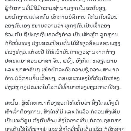
ຜູ້ຈັດການທີ່ມີສີມີຄວາມຊໍານານງານໃນລະດັບສູງ,
ພະນັກງານແຕ່ລະຄົນ ຮັກການບໍລິການ ຄືກັນກັບເຮືອນ
ຂອງຕົນເອງ ໝາຍຄວາມວ່າ ທຸກໆຄົນເປັນເຈົ້າຂອງ
ຮ່ວມກັນ ຖືປະຊາຊົນເຂດດັ່ງກ່າວ ເປັນເສົາຫຼັກ ລູກຫຼານ
ກໍຄືໜໍ່ແໜງ ປຽບສະເໝືອນຕົ້ນໄມ້ສີຂຽວອ້ອມຮອບແຫຼ່ງ
ທ່ອງທ່ຽວ.ແຕ່ລະປີ ໄດ້ຂໍເອົາບັນດາຊ່ຽວຊານຈາກຕ່າງ
ປະເທດມາສອນພາສາ ຈີນ, ຝຣັ່ງ, ອັງກິດ, ຫວຽດນາມ
ແລະ ພາສາອື່ນໆ ເພື່ອຍົກລະດັບຄວາມຮູ້,ຄວາມສາມາດ
ດ້ານບໍລິການຂຶ້ນເລື້ອຍໆ, ຕອບສະໜອງໃຫ້ກັບນັກທ່ອງ
ທ່ຽວທຸກໆປະເທດໃນໂລກທີ່ເຂົ້າມາທ່ອງທ່ຽວຕາດເຢືອງ.
ສະນັ້ນ, ຜູ້ພັດທະນາຕ້ອງຊອກໃຫ້ເຫັນວ່າ ສິ່ງໃດແທ້ໆທີ່
ເຂົາເຈົ້າຕ້ອງການ, ສິ່ງໃດທີ່ມີ ແລະ ດີແລ້ວ ກໍຄວນສົ່ງເສີມ
ເປັນທະວີຄູນ ກົງກັນຂ້າມ ສິ່ງໃດຂາດເຂີນ ກໍຄວນຊອກຫາ
ມາເຕີມໃສ່ໃຫ້ພຽງພໍ ແລະ ສິ່ງໃດທີ່ພົ້ນເດັ່ນແລ້ວ ກໍຍົກສູງໆ