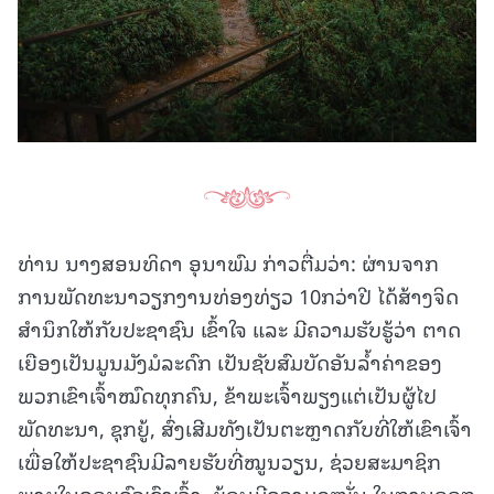
ທ່ານ ນາງສອນທິດາ ອຸນາພົມ ກ່າວຕື່ມວ່າ: ຜ່ານຈາກ
ການພັດທະນາວຽກງານທ່ອງທ່ຽວ 10ກວ່າປີ ໄດ້ສ້າງຈິດ
ສໍານຶກໃຫ້ກັບປະຊາຊົນ ເຂົ້າໃຈ ແລະ ມີຄວາມຮັບຮູ້ວ່າ ຕາດ
ເຍືອງເປັນມູນມັງມໍລະດົກ ເປັນຊັບສົມບັດອັນລໍ້າຄ່າຂອງ
ພວກເຂົາເຈົ້າໝົດທຸກຄົນ, ຂ້າພະເຈົ້າພຽງແຕ່ເປັນຜູ້ໄປ
ພັດທະນາ, ຊຸກຍູ້, ສົ່ງເສີມທັງເປັນຕະຫຼາດກັບທີ່ໃຫ້ເຂົາເຈົ້າ
ເພື່ອໃຫ້ປະຊາຊົນມີລາຍຮັບທີ່ໝູນວຽນ, ຊ່ວຍສະມາຊິກ
ພາຍໃນຄອບຄົວເຂົາເຈົ້າ, ຍ້ອນມີຄວາມດຸໝັ່ນ ໃນການອອກ