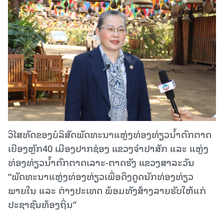
ວິໄສທັດຂອງບໍລິສັດພັດທະນາແຫຼ່ງທ່ອງທ່ຽວນໍ້າຕົກຕາດ
ເຍືອງຫຼັກ40 ເມືອງປາກຊ່ອງ ແຂວງຈໍາປາສັກ ແລະ ແຫຼ່ງ
ທ່ອງທ່ຽວນໍ້າຕົກຕາດເລາະ-ຕາດຮັງ ແຂວງສາລະວັນ
“ພັດທະນາແຫຼ່ງທ່ອງທ່ຽວເພື່ອດຶງດູດນັກທ່ອງທ່ຽວ
ພາຍໃນ ແລະ ຕ່າງປະເທດ ພ້ອມທັງສ້າງລາຍຮັບໃຫ້ແກ່
ປະຊາຊົນທ້ອງຖິ່ນ”