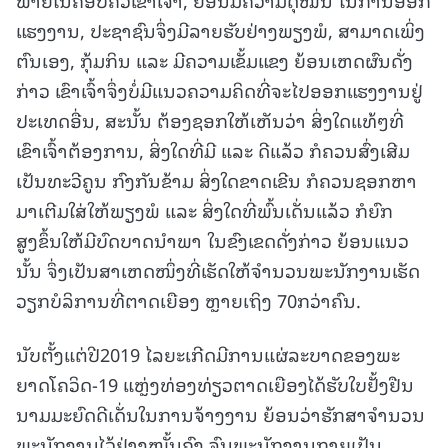
ແຮງງານ, ປະຊາຊົນຈຶ່ງມີລາຍຮັບຢ່າງພຽງພໍ, ສາມາດເພິ່ງ
ຕົນເອງ, ກຸ້ມກິນ ແລະ ມີຄວາມເຂັ້ມແຂງ ຍ້ອນເຫດຜົນດັ່ງ
ກ່າວ ເຂົາເຈົ້າຈຶ່ງບໍ່ມີແນວຄວາມຄິດທີ່ຈະໄປອອກແຮງງານຢູ່
ປະເທດອື່ນ, ສະນັ້ນ ຕ້ອງຊອກໃຫ້ເຫັນວ່າ ສິ່ງໃດແທ້ໆທີ່
ເຂົາເຈົ້າຕ້ອງການ, ສິ່ງໃດທີ່ມີ ແລະ ດີແລ້ວ ກໍຄວນສົ່ງເສີມ
ເປັນທະວີຄູນ ກົງກັນຂ້າມ ສິ່ງໃດຂາດເຂີນ ກໍຄວນຊອກຫາ
ມາເຕີມໃສ່ໃຫ້ພຽງພໍ ແລະ ສິ່ງໃດທີ່ພົ້ນເດັ່ນແລ້ວ ກໍຍົກ
ສູງຂຶ້ນໃຫ້ມີບົດບາດນໍາພາ ໃນຂົງເຂດດັ່ງກ່າວ ຍ້ອນແນວ
ນັ້ນ ຈຶ່ງເປັນສາເຫດໜຶ່ງທີ່ເຮັດໃຫ້ຈໍານວນພະນັກງານເຮັດ
ວຽກບໍລິການທີ່ຕາດເຍືອງ ຫຼາຍເຖິງ 70ກວ່າຄົນ.
ນັບຕັ້ງແຕ່ປີ2019 ໄລຍະເກີດມີການແຜ່ລະບາດຂອງພະ
ຍາດໂຄວິດ-19 ແຫຼ່ງທ່ອງທ່ຽວຕາດເຍືອງໄດ້ຮັບໃບຢັ້ງຢືນ
ນາມມະຍົດດີເດັ່ນໃນການຈ້າງງານ ຍ້ອນວ່າຮັກສາຈໍານວນ
ພະນັກງານໄວ້ຢ່າງໝັ້ນຄົງ ຈົນພະນັກງານກາຍເປັນ