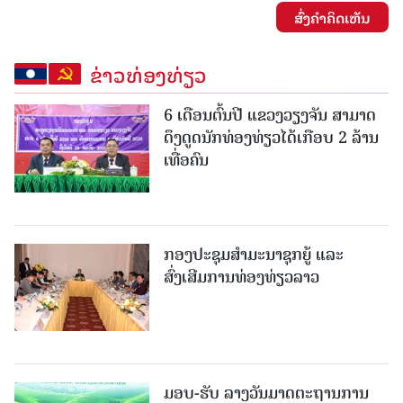
ສົ່ງຄໍາຄິດເຫັນ
ຂ່າວທ່ອງທ່ຽວ
6 ເດືອນຕົ້ນປີ ແຂວງວຽງຈັນ ສາມາດ
ດຶງດູດນັກທ່ອງທ່ຽວໄດ້ເກືອບ 2 ລ້ານ
ເທື່ອຄົນ
ກອງປະຊຸມສຳມະນາຊຸກຍູ້ ແລະ
ສົ່ງເສີມການທ່ອງທ່ຽວລາວ
ມອບ-ຮັບ ລາງວັນມາດຕະຖານການ