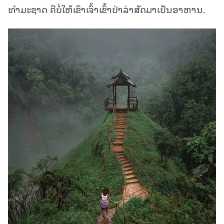
ທໍາມະຊາດ ຄືບໍ່ໃຫ້ເຂົາເຈົ້າເຂົ້າປ່າລ່າສັດມາເປັນອາຫານ.