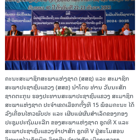
ຄະນະສະມາຊິກສະພາແຫ່ງຊາດ (ສສຊ) ແລະ ສະມາຊິກ
ສະພາປະຊາຊົນແຂວງ (ສສຂ) ນຳໂດຍ ທ່ານ ວັນນະສັກ
ຊາດຕະກຸນ ຮອງປະທານສະພາປະຊາຊົນແຂວງ ສະມາຊິກ
ສະພາແຫ່ງຊາດ ປະຈຳເຂດເລືອກຕັ້ງທີ 15 ພ້ອມ​ຄະ​ນະ ໄດ້
ລົງເຄື່ອນໄຫວພົບປະ ແລະ ເຜີຍແຜ່ຜົນສຳເລັດຂອງກອງ
ປະຊຸມປະຖົມມະລືກ ຂອງສະພາແຫ່ງຊາດ ຊຸດທີ X ແລະ
ສະພາປະຊາຊົນແຂວງຈຳປາສັກ ຊຸດທີ V ຢູ່ສະໂມສອນ
ວິທະຍາໄລເຕັກນິກ-ວິຊາຊີບ ຈຳປາສັກ ເມືອງບາຈຽງ