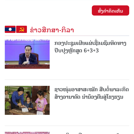
ສົ່ງຄໍາຄິດເຫັນ
ຂ່າວສືກສາ-ກິລາ
ກອງປະຊຸມເຜີຍແຜ່ເຊື່ອມຊຶມທິດທາງ
ປັບປຸງຫຼັກສູດ 6+3+3
ຊາວໜຸ່ມອາສາສະໝັກ ສືບຕໍ່ພາລະກິດ
ສ້າງອານາຄົດ ນໍານ້ອງຄືນສູ່ໂຮງຮຽນ