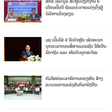
ສກຂ ວິລະບູລີ ສະຫຼຸບວຽກງານ 6
ເດືອນຕົ້ນປີ ພ້ອມປະກາດແຕ່ງຕັ້ງຜູ້
ບໍລິຫານໂຮງຮຽນ
ມຊ ເນັ້ນໃສ່ 4 ປັດໄຈຫຼັກ ພັດທະນາ
ບຸກຄະລາກອນສື່ສານມວນຊົນ ໃຫ້ເປັນ
ມືອາຊີບ ແລະ ທັນກັບຍຸກສະໄໝ
ກົມໃຫຍ່ພະລາທິການກອງທັບ ສ້າງ
ຂະບວນການແຂ່ງຂັນກິລາຍິງປືນ