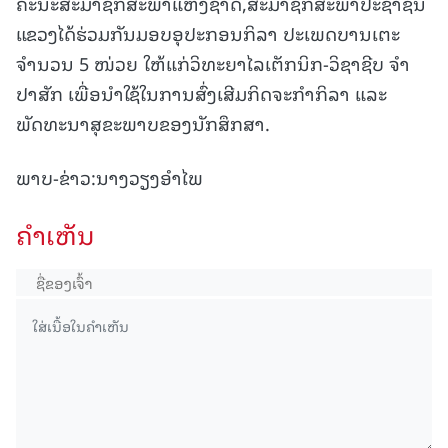
ຄະນະສະມາຊິກສະພາແຫ່ງຊາດ,ສະມາຊິກສະພາປະຊາຊົນ
ແຂວງໄດ້ຮ່ວມກັນມອບອຸປະກອນກິລາ ປະເພດບານເຕະ
ຈຳນວນ 5 ໜ່ວຍ ໃຫ້ແກ່ວິທະຍາໄລເຕັກນິກ-ວິຊາຊີບ ຈຳ
ປາສັກ ເພື່ອນຳໃຊ້ໃນການສົ່ງເສີມກິດຈະກຳກິລາ ແລະ
ພັດທະນາສຸຂະພາບຂອງນັກສຶກສາ.
ພາບ-ຂ່າວ:ນາງວຽງອຳໄພ
ຄໍາເຫັນ