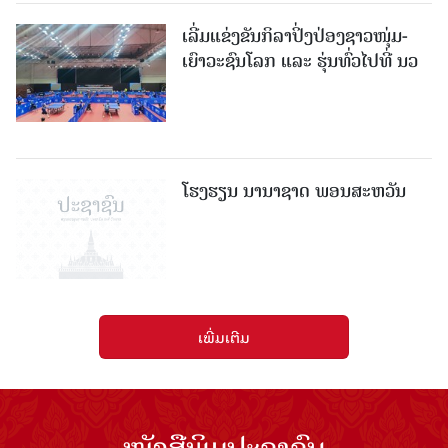
ເລີ່ມແຂ່ງຂັນກິລາປິ່ງປ່ອງຊາວໜຸ່ມ-
ເຍົາວະຊົນໂລກ ແລະ ຮຸ່ນທົ່ວໄປທີ່ ນວ
ໂຮງຮຽນ ນານາຊາດ ພອນສະຫວັນ
ເພີ່ມເຕີມ