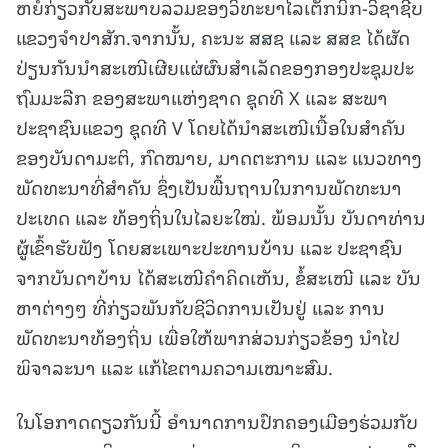
ຫຍໍ້ກ່ຽວກັບສະພາບລວມຂອງວິທະຍາໄລເຕັກນິກ-ວິຊາຊີບ
ແຂວງຈຳປາສັກ.ຈາກນັ້ນ, ຄະນະ ສສຊ ແລະ ສສຂ ໄດ້ຜັດ
ປ່ຽນກັນນຳສະເໜີເຜີຍແຜ່ຜົນສຳເລັດຂອງກອງປະຊຸມປະ
ຖົມມະລືກ ຂອງສະພາແຫ່ງຊາດ ຊຸດທີ X ແລະ ສະພາ
ປະຊາຊົນແຂວງ ຊຸດທີ V ໂດຍໄດ້ນຳສະເໜີເນື້ອໃນສຳຄັນ
ຂອງບັນດາມະຕິ, ກົດໝາຍ, ມາດຕະການ ແລະ ແນວທາງ
ພັດທະນາທີ່ສຳຄັນ ຊຶ່ງເປັນພື້ນຖານໃນການພັດທະນາ
ປະເທດ ແລະ ທ້ອງຖິ່ນໃນໄລຍະໃໝ່. ພ້ອມນັ້ນ ບັນດາທ່ານ
ຜູ້ເຂົ້າຮັບຟັງ ໂດຍສະເພາະປະທານບ້ານ ແລະ ປະຊາຊົນ
ຈາກບັນດາບ້ານ ໄດ້ສະເໜີຄຳຄິດເຫັນ, ຂໍ້ສະເໜີ ແລະ ບັນ
ຫາຕ່າງໆ ທີ່ກ່ຽວພັນກັບຊີວິດການເປັນຢູ່ ແລະ ການ
ພັດທະນາທ້ອງຖິ່ນ ເພື່ອໃຫ້ພາກສ່ວນກ່ຽວຂ້ອງ ນຳໄປ
ພິຈາລະນາ ແລະ ແກ້ໄຂຕາມຄວາມເໝາະສົມ.
ໃນໂອກາດດຽວກັນນີ້ ອຳນາດການປົກຄອງເມືອງຮ່ວມກັບ