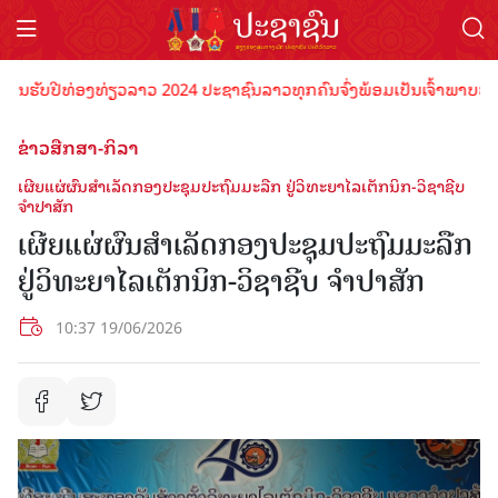
ຮັບປີທ່ອງທ່ຽວລາວ 2024 ປະຊາຊົນລາວທຸກຄົນຈົ່ງພ້ອມເປັນເຈົ້າພາບທີ່ດີ ຕ້
ຂ່າວສືກສາ-ກິລາ
ເຜີຍແຜ່ຜົນສຳເລັດກອງປະຊຸມປະຖົມມະລືກ ຢູ່ວິທະຍາໄລເຕັກນິກ-ວິຊາຊີບ
ຈຳປາສັກ
ເຜີຍແຜ່ຜົນສຳເລັດກອງປະຊຸມປະຖົມມະລືກ
ຢູ່ວິທະຍາໄລເຕັກນິກ-ວິຊາຊີບ ຈຳປາສັກ
10:37 19/06/2026