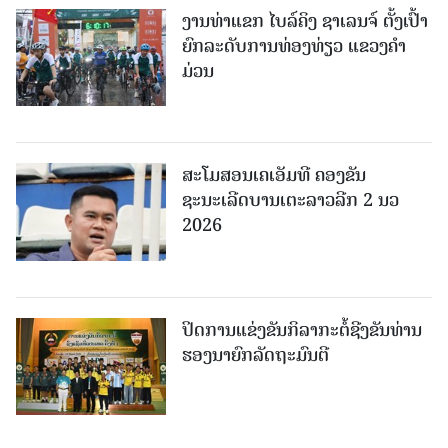
ງານທ່າແຂກ ໄບລ໌ຄິງ ຊາເລນຈ໌ ຕັ້ງເປົ້າ
ຍົກລະດັບການທ່ອງທ່ຽວ ແຂວງຄໍາ
ມ່ວນ
ສະໂມສອນເຄເອັມທີ ຄອງຂັນ
ຊະນະເລີດບານເຕະລາວລີກ 2 ນວ
2026
ປິດການແຂ່ງຂັນກິລາກະຕໍ້ຊີງຂັນທ່ານ
ຮອງນາຍົກລັດຖະມົນຕີ