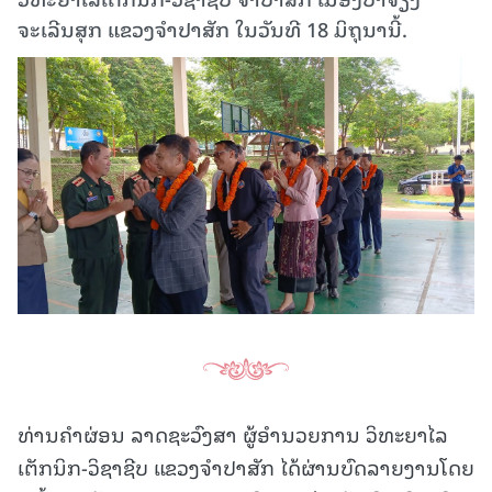
ຈະເລີນສຸກ ແຂວງຈຳປາສັກ ໃນ​ວັນ​ທີ 18 ມິ​ຖຸ​ນາ​ນີ້.
ທ່ານຄຳຜ່ອນ ລາດຊະວົງສາ ຜູ້ອຳນວຍການ ວິທະຍາໄລ
ເຕັກນິກ-ວິຊາຊີບ ແຂວງຈຳປາສັກ ໄດ້ຜ່ານບົດລາຍງານໂດຍ