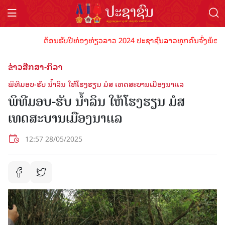
ຕ້ອນຮັບປີທ່ອງທ່ຽວລາວ 2024 ປະຊາຊົນລາວທຸກຄົນຈົ່ງພ້ອມເປັນເຈ
ຂ່າວສືກສາ-ກິລາ
ພິທີມອບ-ຮັບ ນໍ້າລິນ ໃຫ້ໂຮງຮຽນ ມໍສ ເທດສະບານເມືອງນາເເລ
ພິທີມອບ-ຮັບ ນໍ້າລິນ ໃຫ້ໂຮງຮຽນ ມໍສ
ເທດສະບານເມືອງນາເເລ
12:57 28/05/2025