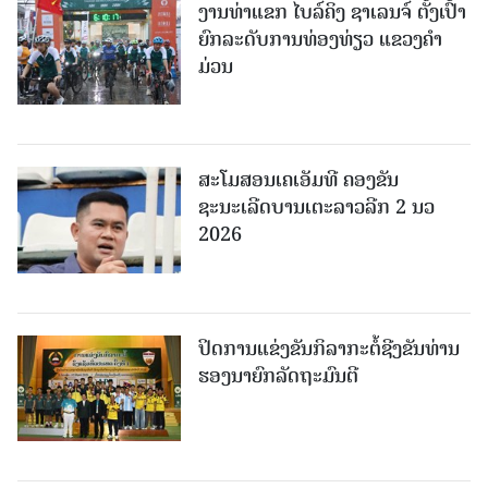
ງານທ່າແຂກ ໄບລ໌ຄິງ ຊາເລນຈ໌ ຕັ້ງເປົ້າ
ຍົກລະດັບການທ່ອງທ່ຽວ ແຂວງຄໍາ
ມ່ວນ
ສະໂມສອນເຄເອັມທີ ຄອງຂັນ
ຊະນະເລີດບານເຕະລາວລີກ 2 ນວ
2026
ປິດການແຂ່ງຂັນກິລາກະຕໍ້ຊີງຂັນທ່ານ
ຮອງນາຍົກລັດຖະມົນຕີ