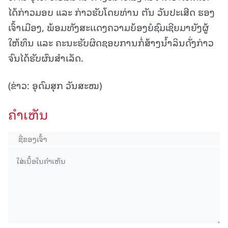
ໄດ້ກ່າວມອບ ແລະ ກ່າວຮັບໂດຍທ່ານ ຕັນ ວັນປະເສີດ ຮອງ
ເຈົ້າເມືອງ, ພ້ອມທັງສະເເດງຄວາມຍ້ອງຍໍຊົມເຊີຍມາຍັງຜູ້
ໃຫ້ທຶນ ແລະ ຄະນະຮັບຜິດຊອບການກໍ່ສ້າງນໍ້າລິນດັ່ງກ່າວ
ຈົນໄດ້ຮັບຜົນສໍາເລັດ.
(ຂ່າວ: ອຸດົມສຸກ ວັນສະໝ)
ຄໍາເຫັນ