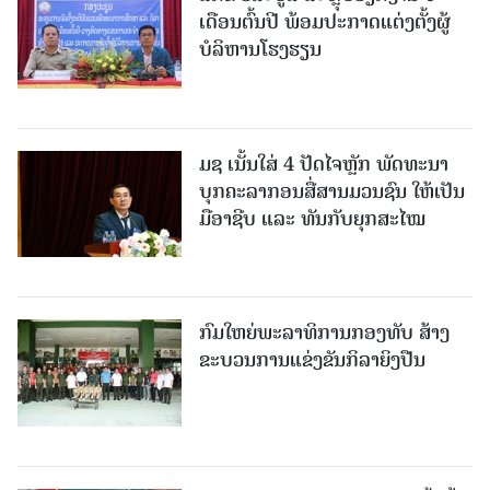
ເດືອນຕົ້ນປີ ພ້ອມປະກາດແຕ່ງຕັ້ງຜູ້
ບໍລິຫານໂຮງຮຽນ
ມຊ ເນັ້ນໃສ່ 4 ປັດໄຈຫຼັກ ພັດທະນາ
ບຸກຄະລາກອນສື່ສານມວນຊົນ ໃຫ້ເປັນ
ມືອາຊີບ ແລະ ທັນກັບຍຸກສະໄໝ
ກົມໃຫຍ່ພະລາທິການກອງທັບ ສ້າງ
ຂະບວນການແຂ່ງຂັນກິລາຍິງປືນ