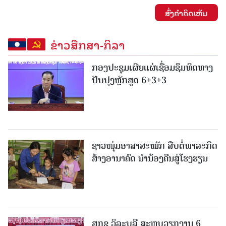
ສົ່ງຄໍາຄິດເຫັນ
ຂ່າວສືກສາ-ກິລາ
ກອງປະຊຸມເຜີຍແຜ່ເຊື່ອມຊຶມທິດທາງ
ປັບປຸງຫຼັກສູດ 6+3+3
ຊາວໜຸ່ມອາສາສະໝັກ ສືບຕໍ່ພາລະກິດ
ສ້າງອານາຄົດ ນໍານ້ອງຄືນສູ່ໂຮງຮຽນ
ສກຂ ວິລະບູລີ ສະຫຼຸບວຽກງານ 6