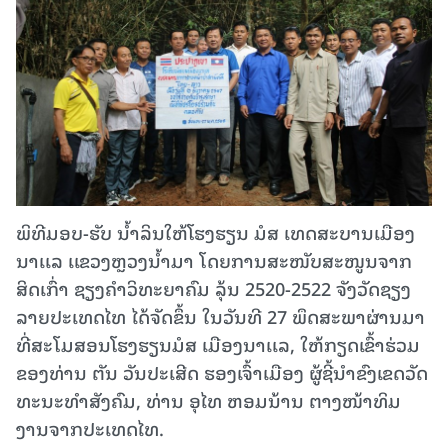
ພິທີມອບ-ຮັບ ນໍ້າລິນໃຫ້ໂຮງຮຽນ ມໍສ ເທດສະບານເມືອງ
ນາເເລ ເເຂວງຫຼວງນໍ້າມາ ໂດຍການສະໜັບສະໜູນຈາກ
ສິດເກົ່າ ຊຽງຄໍາວິທະຍາຄົມ ລຸ້ນ 2520-2522 ຈັງວັດຊຽງ
ລາຍປະເທດໄທ ໄດ້ຈັດຂຶ້ນ ໃນວັນທີ 27 ພຶດສະພາຜ່ານມາ
ທີ່ສະໂມສອນໂຮງຮຽນມໍສ ເມືອງນາເເລ, ໃຫ້ກຽດເຂົ້າຮ່ວມ
ຂອງທ່ານ ຕັນ ວັນປະເສີດ ຮອງເຈົ້າເມືອງ ຜູ້ຊີ້ນໍາຂົງເຂດວັດ
ທະນະທໍາສັງຄົມ, ທ່ານ ອຸໄທ ຫອມນ້ານ ຕາງໜ້າທິມ
ງານຈາກປະເທດໄທ.