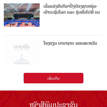
ເລີ່ມແຂ່ງຂັນກິລາປິ່ງປ່ອງຊາວໜຸ່ມ-
ເຍົາວະຊົນໂລກ ແລະ ຮຸ່ນທົ່ວໄປທີ່ ນວ
ໂຮງຮຽນ ນານາຊາດ ພອນສະຫວັນ
ເພີ່ມເຕີມ
ໜັງສືພິມປະຊາຊົນ