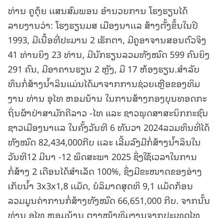
ທ່ານ ຄູຕຸ້ຍ ເເສນສົມພອນ ອໍານວຍການ ໂຮງຮຽນໄດ້
ລາຍງານວ່າ: ໂຮງຮຽນມສ ເມືອງນາເເລ ສ້າງຕັ້ງຂຶ້ນໃນປີ
1993, ມີເນື້ອທີ່ປະມານ 2 ເຮັກຕາ, ມີຄູອາຈານສອນຕົວຈິງ
41 ທ່ານຍິງ 23 ທ່ານ, ມີນັກຮຽນລວມທັງໝົດ 599 ຄົນຍິງ
291 ຄົນ, ມີອາຄານຮຽນ 2 ຫຼັງ, ມີ 17 ຫ້ອງຮຽນ.ສໍາລັບ
ທຶນກໍ່ສ້າງນໍ້າລິນແມ່ນໄດ້ມາຈາກການຊ່ວຍເຫຼືອຂອງທິມ
ງານ ທ່ານ ອຸໄທ ຫອມນ້ານ ໃນການສ້າງກອງບຸນທອດກະ
ຖິ່ນຜ້າປ່າສາມັກຄີລາວ -ໄທ ແລະ ຊາວພຸດສາສະນິກກະຊົນ
ຊາວເມືອງນາເເລ ໃນຄັ້ງວັນທີ 6 ທັນວາ 2024ລວມທຶນທີ່ໄດ້
ທັງໝົດ 82,434,000ກີບ ເເລະ ເລີ້ມລົງມືກໍ່ສ້າງນໍ້າລິນໃນ
ວັນທີ12 ມີນາ -12 ພຶດສະພາ 2025 ຊຶ່ງໃຊ້ເວລາໃນການ
ກໍ່ສ້າງ 2 ເດືອນໄດ້ສໍາເລັດ 100%, ຊຶ່ງມີຂະໜາດຂອງອ່າງ
ເກັບນໍ້າ 3x3x1,8 ເເມັດ, ບໍລິມາດສຸດທິ 9,1 ເເມັດກ້ອນ
ລວມມູນຄ່າການກໍ່ສ້າງທັງໝົດ 66,651,000 ກີບ. ຈາກນັ້ນ
ທ່ານ ອຸໄທ ຫອມນ້ານ ຕາງໜ້າທິມງານຈາກປະເທດໄທ