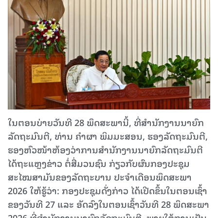
ໃນຕອນບ່າຍວັນທີ 28 ພຶດສະພານີ້, ທີ່ສໍານັກງານນາຍົກ
ລັດຖະມົນຕີ, ທ່ານ ຄໍາຜາ ພິມມະສອນ, ຮອງລັດຖະມົນຕີ,
ຮອງຫົວໜ້າຫ້ອງວ່າການສໍານັກງານນາຍົກລັດຖະມົນຕີ
ໄດ້ຖະແຫຼງຂ່າວ ຕໍ່ສື່ມວນຊົນ ກ່ຽວກັບຜົນກອງປະຊຸມ
ສະໄໝສາມັນຂອງລັດຖະບານ ປະຈຳເດືອນພຶດສະພາ
2026 ໃຫ້ຮູ້ວ່າ: ກອງປະຊຸມດັ່ງກ່າວ ໄດ້ເປີດຂຶ້ນໃນຕອນເຊົ້າ
ຂອງວັນທີ 27 ແລະ ອັດລົງໃນຕອນເຊົ້າວັນທີ 28 ພຶດສະພາ
2026 ທີ່ສໍານັກງານນາຍົກລັດຖະມົນຕີ, ພາຍໃຕ້ການເປັນ