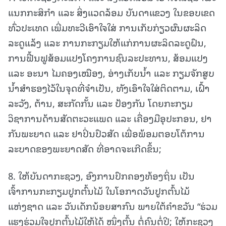
ແນກກະສິກໍາ ແລະ ສິ່ງແວດລ້ອມ ບັນດາແຂວງ ໃນຂອບເຂດ
ທົ່ວປະເທດ ເພີ່ມທະວີເອົາໃຈໃສ່ ການເກັບກ່ຽວຜົນຜະລິດ
ລະດູແລ້ງ ແລະ ການກະກຽມໃຫ້ແກ່ການຜະລິດລະດູຝົນ,
ການຟື້ນຟູສ້ອມແປງໂຄງການຊົນລະປະທານ, ສ້ອມແປງ
ແລະ ອະນາ ໄມຄອງເໝືອງ, ອ່າງເກັບນໍ້າ ແລະ ກຽມຈັກສູບ
ນໍ້າສໍາຮອງໄວ້ໃນຈຸດທີ່ຈໍາເປັນ, ທັງເອົາໃຈໃສ່ຕິດຕາມ, ເຝົ້າ
ລະວັງ, ຕ້ານ, ສະກັດກັ້ນ ແລະ ປ້ອງກັນ ໂດຍກະກຽມ
ວິຊາການດ້ານສັດຕະວະແພດ ແລະ ເຄື່ອງມືອຸປະກອນ, ຢາ
ກັນພະຍາດ ແລະ ຢາປິ່ນປົວສັດ ເພື່ອພ້ອມຕອບໂຕ້ການ
ລະບາດຂອງພະຍາດສັດ ທີ່ອາດຈະເກີດຂຶ້ນ;
8. ໃຫ້ບັນດາກະຊວງ, ອົງການປົກຄອງທ້ອງຖິ່ນ ເປັນ
ເຈົ້າການກະກຽມປູກຕົ້ນໄມ້ ໃນໂອກາດວັນປູກຕົ້ນໄມ້
ແຫ່ງຊາດ ແລະ ວັນເດັກນ້ອຍສາກົນ ພາຍໃຕ້ຄໍາຂວັນ “ຮ່ວມ
ແຮງຮ່ວມໃຈປູກຕົ້ນໄມ້ໃຫ້ໄດ້ ໜຶ່ງຕົ້ນ ຕໍ່ຄົນຕໍ່ປີ; ໃຫ້ກະຊວງ