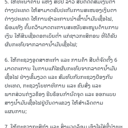
5. ໃຫ້ທະນາຄານ ແຫ່ງ ສປປ ລາວ ສືບຕໍ່ດັດສົມເງິນຕາ
ຕ່າງປະເທດ ໃຫ້ສາມາດຮັບປະກັນການສະໜອງເງິນຕາ
ຕ່າງປະເທດ ໃຫ້ການຊໍາລະການນໍາເຂົ້ານໍ້າມັນເຊື້ອໄຟ,
ພ້ອມທັງ ຄົ້ນຄວ້າມາດຕະການສະໜັບສະໜູນດ້ານການ
ເງິນ ໃຫ້ສິນເຊື່ອດອກເບ້ຍຕໍ່າ ແກ່ຊາວກະສິກອນ ທີ່ໄດ້ຮັບ
ຜົນກະທົບຈາກລາຄານໍ້າມັນເຊື້ອໄຟ;
6. ໃຫ້ກະຊວງອຸດສາຫະກໍາ ແລະ ການຄ້າ ສືບຕໍ່ຈັດຕັ້ງ 6
ມາດຕະການ ໃນການແກ້ໄຂຜົນກະທົບຈາກລາຄານໍ້າມັນ
ເຊື້ອໄຟ ຢ່າງເຂັ້ມງວດ ແລະ ສົມທົບກັບກະຊວງປ້ອງກັນ
ປະເທດ, ກະຊວງໂຍທາທິການ ແລະ ຂົນສົ່ງ ແລະ
ພາກສ່ວນກ່ຽວຂ້ອງ ຮີບຮ້ອນກໍານົດຈຸດ ແລະ ອອກແບບ
ສາງນໍ້າມັນເຊື້ອໄຟຢູ່ບັນດາແຂວງ ໃຫ້ສໍາເລັດຕາມ
ແຜນການ;
7. ໃຫ້ກະຊວງກະສິກໍາ ແລະ ສິ່ງແວດລ້ອມ ເອົາໃຈໃສ່ຊີ້ນໍາພະ