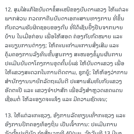
12. ສຸມໃສ່ແກ້ໄຂບັນດາຂໍ້ສະເໜີຂອງບັນດາແຂວງ ໃຫ້ແຕ່ລະ
ພາກສ່ວນ ກວດກາຄືນບັນດາເອກະສານທາງການ ທີ່ຂຶ້ນ
ກັບຄວາມຮັບຜິດຊອບຂອງຕົນ ທີ່ໄດ້ເຊັນຢັ້ງຢືນຈາກນາຍ
ບ້ານ ໃນເມື່ອກ່ອນ ເພື່ອໃຫ້ສອດ ຄ່ອງກັບກົດໝາຍ ແລະ
ລະບຽບການຕ່າງໆ; ໃຫ້ຄະນະກໍາມະການສົ່ງເສີມ ແລະ
ຄຸ້ມຄອງການລົງທຶນຂັ້ນສູນກາງ ສະໜອງຂໍ້ມູນຜົນການ
ປະເມີນບັນດາໂຄງການຂຸດຄົ້ນບໍ່ແຮ່ ໃຫ້ບັນດາແຂວງ ເພື່ອ
ໃຫ້ແຂວງສະດວກໃນການຕິດຕາມ, ຊຸກຍູ້; ໃຫ້ຫ້ອງວ່າການ
ສໍານັກງານນາຍົກລັດຖະມົນຕີ ປະສານສົມທົບກັບແຂວງ
ອັດຕະປື ແລະ ແຂວງຈໍາປາສັກ ເພື່ອລົງສໍາຫຼວດເຂດແດນ
ເຊື່ອມຕໍ່ ໃຫ້ລະອຽດຈະແຈ້ງ ແລະ ມີຄວາມຊັດເຈນ;
13. ໃຫ້ແຕ່ລະກະຊວງ, ອົງການລັດທຽບເທົ່າກະຊວງ ແລະ
ອົງການປົກຄອງທ້ອງຖິ່ນ ເປັນເຈົ້າການ: ປະເມີນການ
ຈັດຕັ້ງປະຕິບັດ ຄໍາສັ່ງເລກທີ 40/ນຍ, ລົງວັນທີ 13 ມີນາ