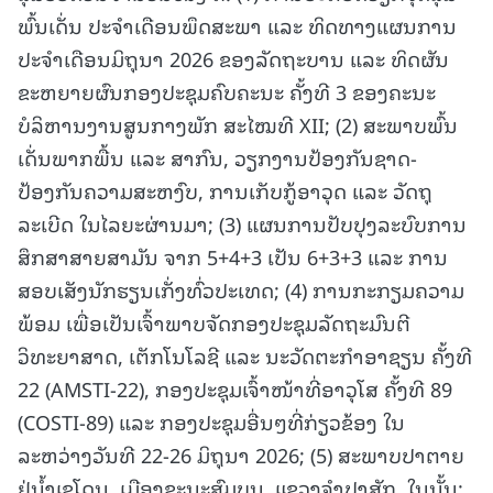
ພົ້ນເດັ່ນ ປະຈໍາເດືອນພຶດສະພາ ແລະ ທິດທາງແຜນການ
ປະຈຳເດືອນມິຖຸນາ 2026 ຂອງລັດຖະບານ ແລະ ທິດຜັນ
ຂະຫຍາຍຜົນກອງປະຊຸມຄົບຄະນະ ຄັ້ງທີ 3 ຂອງຄະນະ
ບໍລິຫານງານສູນກາງພັກ ສະໄໝທີ XII; (2) ສະພາບພົ້ນ
ເດັ່ນພາກພື້ນ ແລະ ສາກົນ, ວຽກງານປ້ອງກັນຊາດ-
ປ້ອງກັນຄວາມສະຫງົບ, ການເກັບກູ້ອາວຸດ ແລະ ວັດຖຸ
ລະເບີດ ໃນໄລຍະຜ່ານມາ; (3) ແຜນການປັບປຸງລະບົບການ
ສຶກສາສາຍສາມັນ ຈາກ 5+4+3 ເປັນ 6+3+3 ແລະ ການ
ສອບເສັງນັກຮຽນເກັ່ງທົ່ວປະເທດ; (4) ການກະກຽມຄວາມ
ພ້ອມ ເພື່ອເປັນເຈົ້າພາບຈັດກອງປະຊຸມລັດຖະມົນຕີ
ວິທະຍາສາດ, ເຕັກໂນໂລຊີ ແລະ ນະວັດຕະກຳອາຊຽນ ຄັ້ງທີ
22 (AMSTI-22), ກອງປະຊຸມເຈົ້າໜ້າທີ່ອາວຸໂສ ຄັ້ງທີ 89
(COSTI-89) ແລະ ກອງປະຊຸມອື່ນໆທີ່ກ່ຽວຂ້ອງ ໃນ
ລະຫວ່າງວັນທີ 22-26 ມິຖຸນາ 2026; (5) ສະພາບປາຕາຍ
ຢູ່ນໍ້າເຊໂດນ, ເມືອງຊະນະສົມບູນ, ແຂວງຈຳປາສັກ. ໃນນັ້ນ: