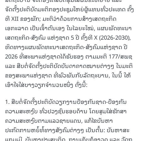
ຈັດຕັ້ງປະຕິບັດມະຕິກອງປະຊຸມໃຫຍ່ຜູ້ແທນທົ່ວປະເທດ ຄັ້ງ
ທີ XII ຂອງພັກ; ມະຕິວ່າດ້ວຍການສ້າງເສດຖະກິດ
ເອກະລາດ ເປັນເຈົ້າຕົນເອງ ໃນໄລຍະໃໝ່, ແຜນພັດທະນາ
ເສດຖະກິດ-ສັງຄົມ ແຫ່ງຊາດ 5 ປີ ຄັ້ງທີ X (2026-2030),
ທິດທາງແຜນພັດທະນາເສດຖະກິດ-ສັງຄົມແຫ່ງຊາດ ປີ
2026 ທີ່ສະພາແຫ່ງຊາດໄດ້ຮັບຮອງ ຕາມມະຕິ 177/ສພຊ
ແລະ ສືບຕໍ່ຈັດຕັ້ງປະຕິບັດບັນດາຄາດໝາຍຕ່າງໆ ໃນມະຕິ
ຂອງສະພາແຫ່ງຊາດ ທີ່ພົວພັນກັບລັດຖະບານ, ໃນນີ້ ໃຫ້
ເອົາໃຈໃສ່ບາງວຽກຈໍານວນໜຶ່ງ ດັ່ງນີ້:
1. ສືບຕໍ່ຈັດຕັ້ງປະຕິບັດວຽກງານປ້ອງກັນຊາດ-ປ້ອງກັນ
ຄວາມສະຫງົບ ທົ່ວປວງຊົນຮອບດ້ານ ໂດຍສຸມໃສ່ຮັກສາ
ຄວາມສະຫງົບຕາມແລວຊາຍແດນ, ແກ້ໄຂບັນຫາ
ປະກົດການຫຍໍ້ທໍ້ທາງສັງຄົມຕ່າງໆ ເປັນຕົ້ນ: ບັນຫາສະ
ແກມເມີ, ບັນຫາຢາເສບຕິດ, ການເກັບກູ້ອາວຸດ ແລະ ວັດຖຸ