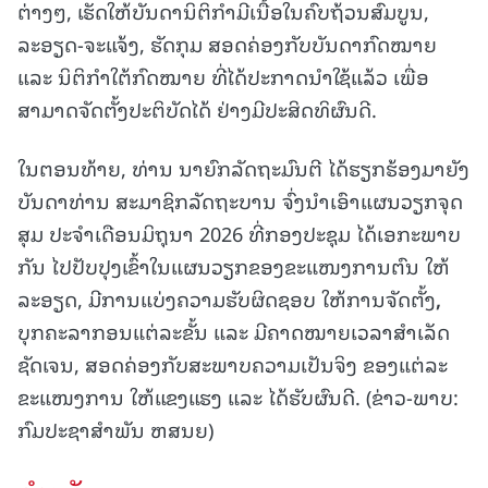
ຕ່າງໆ, ເຮັດໃຫ້ບັນດານິຕິກຳມີເນື້ອໃນຄົບຖ້ວນສົມບູນ,
ລະອຽດ-ຈະແຈ້ງ, ຮັດກຸມ ສອດຄ່ອງກັບບັນດາກົດໝາຍ
ແລະ ນິຕິກຳໃຕ້ກົດໝາຍ ທີ່ໄດ້ປະກາດນຳໃຊ້ແລ້ວ ເພື່ອ
ສາມາດຈັດຕັ້ງປະຕິບັດໄດ້ ຢ່າງມີປະສິດທິຜົນດີ.
ໃນຕອນທ້າຍ, ທ່ານ ນາຍົກລັດຖະມົນຕີ ໄດ້ຮຽກຮ້ອງມາຍັງ
ບັນດາທ່ານ ສະມາຊິກລັດຖະບານ ຈົ່ງນໍາເອົາແຜນວຽກຈຸດ
ສຸມ ປະຈຳເດືອນມິຖຸນາ 2026 ທີ່ກອງປະຊຸມ ໄດ້ເອກະພາບ
ກັນ ໄປປັບປຸງເຂົ້າໃນແຜນວຽກຂອງຂະແໜງການຕົນ ໃຫ້
ລະອຽດ, ມີການແບ່ງຄວາມຮັບຜິດຊອບ ໃຫ້ການຈັດຕັ້ງ
,
ບຸກຄະລາກອນແຕ່ລະຂັ້ນ ແລະ ມີຄາດໝາຍເວລາສຳເລັດ
ຊັດເຈນ,
ສອດຄ່ອງກັບສະພາບຄວາມເປັນຈິງ ຂອງແຕ່ລະ
ຂະແໜງການ ໃຫ້ແຂງແຮງ ແລະ ໄດ້ຮັບຜົນດີ. (ຂ່າວ-ພາບ:
ກົມປະຊາສຳພັນ ຫສນຍ)