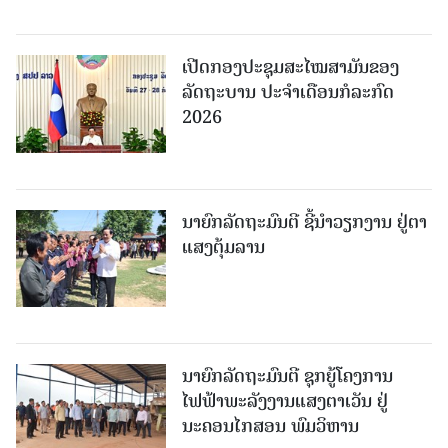
ເປີດກອງປະຊຸມສະໄໝສາມັນຂອງ
ລັດຖະບານ ປະຈໍາເດືອນກໍລະກົດ
2026
ນາຍົກລັດຖະມົນຕີ ຊີ້ນຳວຽກງານ ຢູ່ຕາ
ແສງຕຸ້ມລານ
ນາຍົກລັດຖະມົນຕີ ຊຸກຍູ້ໂຄງການ
ໄຟຟ້າພະລັງງານແສງຕາເວັນ ຢູ່
ນະຄອນໄກສອນ ພົມວິຫານ