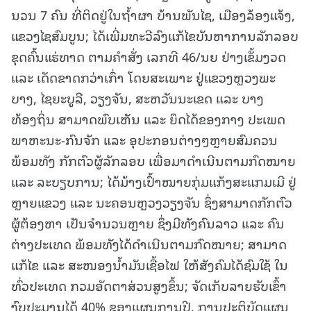
ນວນ 7 ຄົນ ທີ່ຕິດຢູ່ໃນຖໍ້າຜາ ບ້ານພັນໄຊ, ເມືອງລ້ອງແຈ້ງ,
ແຂວງໄຊສົມບູນ; ໄດ້ເພີ່ມທະວີລົງແກ້ໄຂບັນຫາການລັກລອບ
ຂຸດຄົ້ນແຮ່ທາດ ຕາມຄຳສັ່ງ ເລກທີ 46/ນຍ ຢ່າງເຂັ້ມງວດ
ແລະ ເດັດຂາດກວ່າເກົ່າ ໂດຍສະເພາະ ຢູ່ແຂວງຫຼວງພະ
ບາງ, ໄຊຍະບູລີ, ວຽງຈັນ, ສະຫວັນນະເຂດ ແລະ ບາງ
ທ້ອງຖິ່ນ ສາມາດພົບເຫັນ ແລະ ຍຶດໄດ້ຂອງກາງ ປະເພດ
ພາຫະນະ-ກົນຈັກ ແລະ ອຸປະກອນຕ່າງໆຫຼາຍສົມຄວນ
ພ້ອມທັງ ກັກຕົວຜູ້ລັກລອບ ເພື່ອມາດຳເນີນຕາມກົດໝາຍ
ແລະ ລະບຽບການ; ໄດ້ມ້າງເປົ້າໝາຍກຸ່ມແກ້ງສະແກມເມີ ຢູ່
ຫຼາຍແຂວງ ແລະ ນະຄອນຫຼວງວຽງຈັນ ຊຶ່ງສາມາດກັກຕົວ
ຜູ້ຕ້ອງຫາ ເປັນຈໍານວນຫຼາຍ ຊຶ່ງມີທັງຄົນລາວ ແລະ ຄົນ
ຕ່າງປະເທດ ພ້ອມທັງໄດ້ດໍາເນີນຕາມກົດໝາຍ; ສາມາດ
ແກ້ໄຂ ແລະ ສະໜອງນໍ້າມັນເຊື້ອໄຟ ໃຫ້ສັງຄົມໄດ້ຊົມໃຊ້ ໃນ
ທົ່ວປະເທດ ກວມອັດຕາສ່ວນສູງຂຶ້ນ; ຈັດເກັບລາຍຮັບເຂົ້າ
ງົບປະມານໄດ້ 40% ຂອງແຜນການປີ, ການປະຕິບັດແຜນ