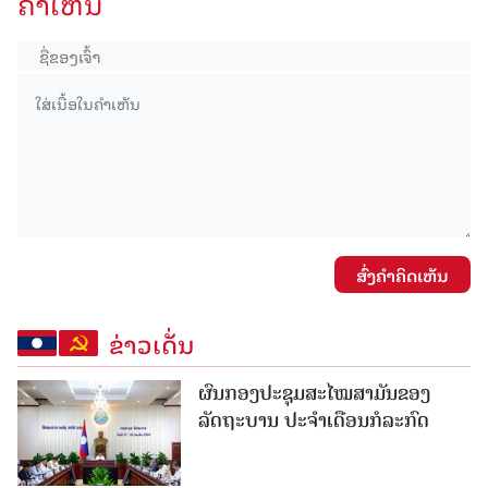
ຄໍາເຫັນ
ສົ່ງຄໍາຄິດເຫັນ
ຂ່າວເດັ່ນ
ຜົນກອງປະຊຸມສະໄໝສາມັນຂອງ
ລັດຖະບານ ປະຈຳເດືອນກໍລະກົດ