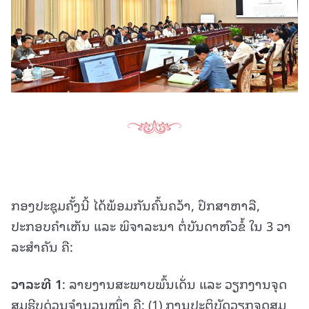
ກອງປະຊຸມຄັ້ງນີ້ ໄດ້ພ້ອມກັນຄົ້ນຄວ້າ, ປຶກສາຫາລື,
ປະກອບຄຳເຫັນ ແລະ ພິຈາລະນາ ຕໍ່ບັນດາຫົວຂໍ້ ໃນ 3 ວາ
ລະສໍາຄັນ ຄື:
ວາລະທີ 1
: ລາຍງານສະພາບພົ້ນເດັ່ນ ແລະ ວຽກງານຈຸດ
ສຸມຮີບດ່ວນຈໍານວນໜຶ່ງ ຄື: (1) ການປະຕິບັດວຽກຈຸດສຸມ