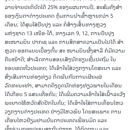
ລາຍຈ່າຍປະຕິບັດໄດ້ 25% ຂອງແຜນການປີ, ສະສົມຄັງສໍາ
ຮອງເງິນຕາຕ່າງປະເທດ ກຸ້ມການນໍາເຂົ້າຫຼາຍກວ່າ 5
ເດືອນ; ໄດ້ສຸມໃສ່ປັບປຸງ ແລະ ກໍ່ສ້າງເສັ້ນທາງຫຼວງ
ແຫ່ງຊາດ 13 ເໜືອ-ໃຕ້, ທາງເລກ 9, 12, ການປັບປຸງ
ສະໜາມບິນ ປາກເຊ ແລະ ການສຶກສາຄວາມເປັນໄປໄດ້ ສໍາ
ຫຼວດ-ອອກແບບເບື້ອງຕົ້ນ ສະ ໜາມບິນຜົ້ງສາລີ ກໍມີຄວາມ
ຄືບໜ້າດີ; ສໍາເລັດການສອບເສັງນັກຮຽນຊັ້ນປະຖົມ ໃນ
ຂອບເຂດທົ່ວປະເທດ; ໄດ້ເອົາໃຈໃສ່ວຽກງານໂຄສະນາ ແລະ
ສົ່ງເສີມການທ່ອງທ່ຽວ ຕິດພັນກັບການເຜີຍແຜ່
ວັດທະນະທຳ, ສາມາດດຶງດູດນັກທ່ອງທ່ຽວພາຍໃນເດືອນ
ໄດ້ເກືອບ 5 ແສນເທື່ອຄົນ; ໄດ້ເພີ່ມຄວາມເອົາໃຈໃສ່ເຝົ້າລະວັງ
ພະຍາດໄຂ້ຫວັດສັດປີກໃນຄົນ; ໄດ້ເອົາໃຈໃສ່ການເຄື່ອນໄຫວ
ວຽກງານຕ່າງປະເທດ ຢ່າງມີໄຫວພິບ ໂດຍສະເພາະ ການ
ເຄື່ອນໄຫວຢ້ຽມຢາມບັນດາປະເທດເພື່ອນມິດ ແລະ
ເຂົ້າຮ່ວມກອງປະຊຸມສາກົນຕ່າງໆ, ໄດ້ຕິດຕາມ ແລະ