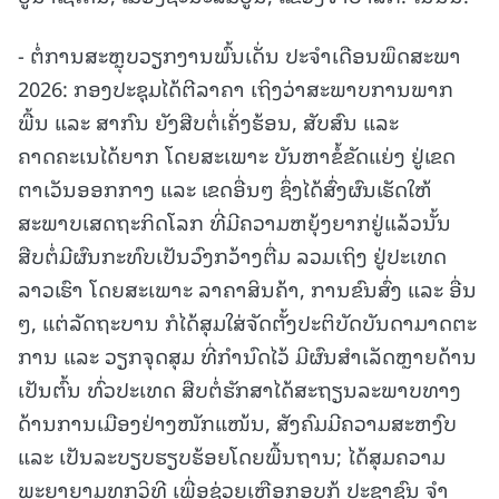
- ຕໍ່ການສະຫຼຸບວຽກງານພົ້ນເດັ່ນ ປະຈໍາເດືອນພຶດສະພາ
2026: ກອງປະຊຸມໄດ້ຕີລາຄາ ເຖິງວ່າສະພາບການພາກ
ພື້ນ ແລະ ສາກົນ ຍັງສືບຕໍ່ເຄັ່ງຮ້ອນ, ສັບສົນ ແລະ
ຄາດຄະເນໄດ້ຍາກ ໂດຍສະເພາະ ບັນຫາຂໍ້ຂັດແຍ່ງ ຢູ່ເຂດ
ຕາເວັນອອກກາງ ແລະ ເຂດອື່ນໆ ຊຶ່ງໄດ້ສົ່ງຜົນເຮັດໃຫ້
ສະພາບເສດຖະກິດໂລກ ທີ່ມີຄວາມຫຍຸ້ງຍາກຢູ່ແລ້ວນັ້ນ
ສືບຕໍ່ມີຜົນກະທົບເປັນວົງກວ້າງຕື່ມ ລວມເຖິງ ຢູ່ປະເທດ
ລາວເຮົາ ໂດຍສະເພາະ ລາຄາສິນຄ້າ, ການຂົນສົ່ງ ແລະ ອື່ນ
ໆ, ແຕ່ລັດຖະບານ ກໍໄດ້ສຸມໃສ່ຈັດຕັ້ງປະຕິບັດບັນດາມາດຕະ
ການ ແລະ ວຽກຈຸດສຸມ ທີ່ກຳນົດໄວ້ ມີຜົນສໍາເລັດຫຼາຍດ້ານ
ເປັນຕົ້ນ ທົ່ວປະເທດ ສືບຕໍ່ຮັກສາໄດ້ສະຖຽນລະພາບທາງ
ດ້ານການເມືອງຢ່າງໜັກແໜ້ນ,
ສັງຄົມມີຄວາມສະຫງົບ
ແລະ ເປັນລະບຽບຮຽບຮ້ອຍໂດຍພື້ນຖານ; ໄດ້ສຸມຄວາມ
ພະຍາຍາມທຸກວິທີ ເພື່ອຊ່ວຍເຫຼືອກອບກູ້ ປະຊາຊົນ ຈໍາ