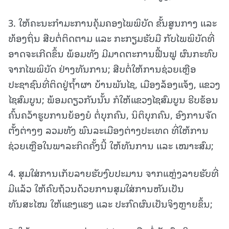
3. ໃຫ້ຄະນະກໍາມະການຄຸ້ມຄອງໄພພິບັດ ຂັ້ນສູນກາງ ແລະ
ທ້ອງຖິ່ນ ສືບຕໍ່ຕິດຕາມ ແລະ ກະກຽມຮັບມື ກັບໄພພິບັດທີ່
ອາດຈະເກີດຂຶ້ນ ພ້ອມທັງ ມີມາດຕະການຟື້ນຟູ ຜົນກະທົບ
ຈາກໄພພິບັດ ຢ່າງທັນການ; ສືບຕໍ່ໃຫ້ການຊ່ວຍເຫຼືອ
ປະຊາຊົນທີ່ຕິດຢູ່ຖໍ້າຜາ ບ້ານພັນໄຊ, ເມືອງລ້ອງແຈ້ງ, ແຂວງ
ໄຊສົມບູນ; ພ້ອມດຽວກັນນັ້ນ ກໍໃຫ້ແຂວງໄຊສົມບູນ ຮີບຮ້ອນ
ຄົ້ນຄວ້າຮູບການຍ້ອງຍໍ ຕໍ່ບຸກຄົນ, ນິຕິບຸກຄົນ, ອົງການຈັດ
ຕັ້ງຕ່າງໆ ລວມທັງ ພົນລະເມືອງຕ່າງປະເທດ ທີ່ໃຫ້ການ
ຊ່ວຍເຫຼືອໃນພາລະກິດຄັ້ງນີ້ ໃຫ້ທັນການ ແລະ ເໝາະສົມ;
4. ສຸມໃສ່ການເກັບລາຍຮັບງົບປະມານ ຈາກແຫຼ່ງລາຍຮັບທີ່
ມີແລ້ວ ໃຫ້ຄົບຖ້ວນດ້ວຍການສຸມໃສ່ການຫັນເປັນ
ທັນສະໄໝ ໃຫ້ແຂງແຮງ ແລະ ປະກົດຜົນເປັນຈິງຫຼາຍຂຶ້ນ;