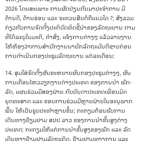
2026 ໂດຍສະເພາະ ການຜັດປ່ຽນກັນມາປະຈໍາການ ມີ
ດ້ານດີ, ດ້ານອ່ອນ ແລະ ຈະຄວນສືບຕໍ່ຄືແນວໃດ ?; ສັງລວມ
ກ່ຽວກັບການຈັດຕັ້ງປະຕິບັດທິດຊີ້ນໍາຂອງລັດຖະບານ ຕາມ
ທີ່ໄດ້ລະບຸໃນມະຕິ, ຄໍາສັ່ງ, ແຈ້ງການຕ່າງໆ ແລ້ວລາຍງານ
ໃຫ້ຫ້ອງວ່າການສໍານັກງານນາຍົກລັດຖະມົນຕີຊາບກ່ອນ
ການດໍາເນີນກອງປະຊຸມລັດຖະບານ ແຕ່ລະເດືອນ;
14. ສຸມໃສ່ຈັດຕັ້ງຜັນຂະຫຍາຍຜົນກອງປະຊຸມຕ່າງໆ, ຜົນ
ການເຄື່ອນໄຫວວຽກງານຕ່າງປະເທດ ຂອງການນໍາ ພັກ-
ລັດ, ແຜນຮ່ວມມືສອງຝ່າຍ ກັບບັນດາປະເທດເພື່ອນມິດ
ຍຸດທະສາດ ແລະ ຂອບການຮ່ວມມືຫຼາຍຝ່າຍໃນອະນຸພາກ
ພື້ນ ໃຫ້ເປັນຮູບປະທຳຫຼາຍຂຶ້ນ; ກະກຽມຕ້ອນຮັບການ
ເດີນທາງຢ້ຽມຢາມ ສປປ ລາວ ຂອງການນຳຂັ້ນສູງຕ່າງ
ປະເທດ; ກະກຽມໃຫ້ແກ່ການນຳຂັ້ນສູງຂອງພັກ ແລະ ລັດ
ເດີນທາງຢ້ຽມຢາມລັດຖະກິດ, ຢ້ຽມຢາມທາງການ ແລະ