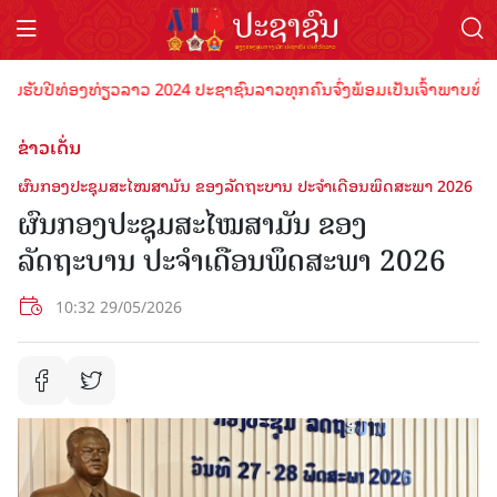
່ອງທ່ຽວລາວ 2024 ປະຊາຊົນລາວທຸກຄົນຈົ່ງພ້ອມເປັນເຈົ້າພາບທີ່ດີ ຕ້ອນຮັບນ
ຂ່າວເດັ່ນ
ຜົນກອງປະຊຸມສະໄໝສາມັນ ຂອງລັດຖະບານ ປະຈຳເດືອນພຶດສະພາ 2026
ຜົນກອງປະຊຸມສະໄໝສາມັນ ຂອງ
ລັດຖະບານ ປະຈຳເດືອນພຶດສະພາ 2026
10:32 29/05/2026