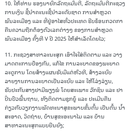
10. ໃຫ້ທ່ານ ຮອງນາຍົກລັດຖະມົນຕີ, ລັດຖະມົນຕີກະຊວງ
ການເງິນ ຊີ້ນໍາຄະນະຊີ້ນໍາລະດັບຊາດ ການສໍາຫຼວດ
ພົນລະເມືອງ ແລະ ທີ່ຢູ່ອາໄສທົ່ວປະເທດ ຮີບຮ້ອນກວດກາ
ຄືນຄວາມຖືກຕ້ອງຕົວເລກຕ່າງໆ ຂອງການສໍາຫຼວດ
ພົນລະເມືອງ ຄັ້ງທີ V ປີ 2025 ໃຫ້ສໍາເລັດໂດຍໄວ;
11. ກະຊວງສາທາລະນະສຸກ ເອົາໃຈໃສ່ຕິດຕາມ ແລະ ວາງ
ມາດຕະການປ້ອງກັນ, ແກ້ໄຂ ການລະບາດຂອງພະຍາດ
ລະດູການ ໂດຍສ້າງແຜນຮັບມືແຕ່ຫົວທີ, ສ້າງລະບົບ
ລາຍງານການລະບາດເປັນລະບົບ ແລະ ໃຫ້ໂລ່ງລ່ຽນ,
ຮັບປະກັນສາງຢາມີພຽງພໍ ໂດຍສະເພາະ ວັກຊິນ ແລະ ຢາ
ປິ່ນປົວພື້ນຖານ, ທັງຕິດຕາມຊຸກຍູ້ ແລະ ປະເມີນຄືນ
ກ່ຽວກັບວຽກງານພັດທະນາສຸຂະພາບຂັ້ນຕົ້ນ ເປັນຕົ້ນ ນໍ້າ
ສະອາດ, ວິດຖ່າຍ, ບ້ານສຸຂະອະນາໄມ ແລະ ບ້ານ
ສາທາລະນະສຸກແບບຍືນຍົງ;