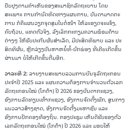
ປັບປຸງຕາມຄໍາເຫັນຂອງສະມາຊິກລັດຖະບານ ໂດຍ
ສະເພາະ ການກຳນົດທິດທາງແຜນການ, ບັນດາມາດຕະ
ການ ກໍຄືແຜນວຽກຈຸດສຸມໃນຕໍ່ໜ້າ ໃຫ້ລະອຽດຈະແຈ້ງ,
ຄົບຖ້ວນ, ແທດຕົວຈິງ, ລົງເລິກກະກຽມຄວາມພ້ອມດ້ານ
ຕ່າງໆ ໃຫ້ຮັບປະກັນຜົນສຳເລັດ, ມີປະສິດທິພາບ ແລະ ປະ
ສິດທິຜົນ, ຫຼີກລ່ຽງບັນຫາຫຍໍ້ທໍ້-ບົກພ່ອງ ທີ່ເຄີຍເກີດຂຶ້ນ
ຜ່ານມາ ບໍ່ໃຫ້ເກີດຂຶ້ນຕື່ມອີກ.
ວາລະທີ 2:
ລາຍງານສະພາບລວມການບັນຈຸລັດຖະກອນ
ປະຈໍາປີ 2025 ແລະ ແຜນຄວາມຕ້ອງການຈໍານວນຕົວເລກ
ລັດຖະກອນໃໝ່ (ໂກຕ້າ) ປີ 2026 ຂອງບັນດາກະຊວງ,
ອົງການລັດທຽບເທົ່າກະຊວງ, ອົງການຈັດຕັ້ງພັກ, ສູນກາງ
ແນວລາວສ້າງຊາດ, ອົງການຈັດຕັ້ງມະຫາຊົນ ແລະ
ອົງການປົກຄອງທ້ອງຖິ່ນ. ກອງປະຊຸມ ເຫັນດີຮັບຮອງຕົວ
ເລກລັດຖະກອນໃໝ່ (ໂກຕ້າ) ປີ 2026 ແລະ ມອບໃຫ້