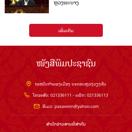
ຫຼວງພະບາງ
ເພີ່ມເຕີມ
ໜັງສືພິມປະຊາຊົນ
ຖະໜົນກຳແພງເມືອງ ນະຄອນຫຼວງວຽງຈັນ
ໂທລະສັບ: 021336111 - ແຟັກ: 021336113
ອີເມວ:
pasaxonn@yahoo.com
ສຳ​ນັກ​ຂ່າວ​ສານ​ທີ່​ສຳ​ຄັນ​