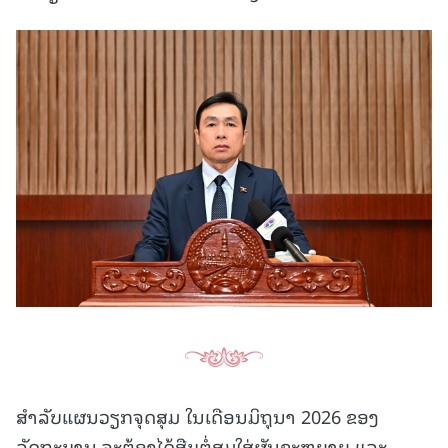
ສໍາລັບແຜນວຽກຈຸດສຸມ ໃນເດືອນມິຖຸນາ 2026 ຂອງ
ລັດຖະບານ ຈະຕ້ອງໄດ້ສືບຕໍ່ສຸມໃສ່ຜັນຂະຫຍາຍ ແລະ