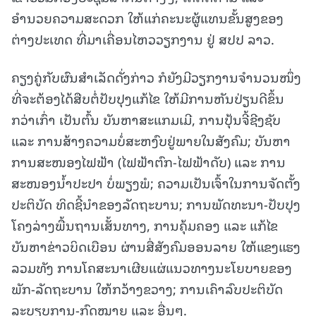
ອຳນວຍຄວາມສະດວກ ໃຫ້ແກ່ຄະນະຜູ້ແທນຂັ້ນສູງຂອງ
ຕ່າງປະເທດ ທີ່ມາເຄື່ອນໄຫວວຽກງານ ຢູ່ ສປປ ລາວ.
ຄຽງຄູ່ກັບຜົນສຳເລັດດັ່ງກ່າວ ກໍຍັງມີວຽກງານຈຳນວນໜຶ່ງ
ທີ່ຈະຕ້ອງໄດ້ສືບຕໍ່ປັບປຸງແກ້ໄຂ ໃຫ້ມີການຫັນປ່ຽນດີຂຶ້ນ
ກວ່າເກົ່າ ເປັນຕົ້ນ ບັນຫາສະແກມເມີ, ການປຸ້ນຈີ້ຊີງຊັບ
ແລະ ການສ້າງຄວາມບໍ່ສະຫງົບຢູ່ພາຍໃນສັງຄົມ; ບັນຫາ
ການສະໜອງໄຟຟ້າ (ໄຟຟ້າຕົກ-ໄຟຟ້າດັບ) ແລະ ການ
ສະໜອງນໍ້າປະປາ ບໍ່ພຽງພໍ; ຄວາມເປັນເຈົ້າໃນການຈັດຕັ້ງ
ປະຕິບັດ ທິດຊີ້ນໍາຂອງລັດຖະບານ; ການພັດທະນາ-ປັບປຸງ
ໂຄງລ່າງພື້ນຖານເສັ້ນທາງ, ການຄຸ້ມຄອງ ແລະ ແກ້ໄຂ
ບັນຫາຂ່າວບິດເບືອນ ຜ່ານສື່ສັງຄົມອອນລາຍ ໃຫ້ແຂງແຮງ
ລວມທັງ ການໂຄສະນາເຜີຍແຜ່ແນວທາງນະໂຍບາຍຂອງ
ພັກ-ລັດຖະບານ ໃຫ້ກວ້າງຂວາງ; ການເຄົາລົບປະຕິບັດ
ລະບຽບການ-ກົດໝາຍ ແລະ ອື່ນໆ.