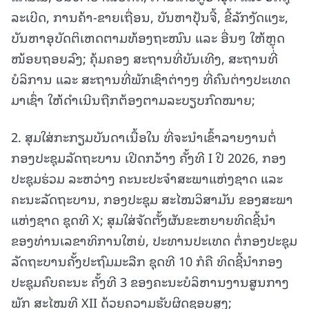
ລະເບີດ, ການຄ້າ-ຂາຍເຖື່ອນ, ບັນຫາປຸ້ນຈີ້, ຂີ້ລັກງັດແງະ,
ບັນຫາອຸບັດຕິເຫດຕາມທ້ອງຖະໜົນ ແລະ ອື່ນໆ ໃຫ້ຫຼຸດ
ໜ້ອຍຖອຍລົງ; ຄຸ້ມຄອງ ສະຖານທີ່ບັນເທີງ, ສະຖານທີ່
ບໍລິການ ແລະ ສະຖານທີ່ພັກເຊົາຕ່າງໆ ທີ່ຄົນຕ່າງປະເທດ
ມາເຊົ່າ ໃຫ້ດໍາເນີນຖືກຕ້ອງຕາມລະບຽບກົດໝາຍ;
2. ສຸມໃສ່ກະກຽມບັນດາເນື້ອໃນ ທີ່ຈະນໍາເຂົ້າລາຍງານຕໍ່
ກອງປະຊຸມລັດຖະບານ ເປີດກວ້າງ ຄັ້ງທີ I ປີ 2026, ກອງ
ປະຊຸມຮ່ວມ ລະຫວ່າງ ຄະນະປະຈໍາສະພາແຫ່ງຊາດ ແລະ
ຄະນະລັດຖະບານ, ກອງປະຊຸມ ສະໄໝວິສາມັນ ຂອງສະພາ
ແຫ່ງຊາດ ຊຸດທີ X; ສຸມໃສ່ຈັດຕັ້ງຜັນຂະຫຍາຍທິດຊີ້ນໍາ
ຂອງທ່ານເລຂາທິການໃຫຍ່, ປະທານປະເທດ ຕໍ່ກອງປະຊຸມ
ລັດຖະບານຄັ້ງປະຖົມມະລືກ ຊຸດທີ 10 ກໍຄື ທິດຊີ້ນໍາກອງ
ປະຊຸມຄົບຄະນະ ຄັ້ງທີ 3 ຂອງຄະນະບໍລິຫານງານສູນກາງ
ພັກ ສະໄໝທີ XII ດ້ວຍຄວາມຮັບຜິດຊອບສູງ;