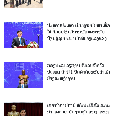
ປະທານປະເທດ ເນັ້ນຫຼາຍບັນຫາເພື່ອ
ໃຫ້ສື່ມວນຊົນ ມີການພັດທະນາຫັນ
ປ່ຽນສູ່ຄຸນນະພາບໃໝ່ຢ່າງແຂງແຮງ
ກອງປະຊຸມວຽກງານສື່ມວນຊົນທົ່ວ
ປະເທດ ຄັ້ງທີ I ປິດລົງດ້ວຍຜົນສໍາເລັດ
ຢ່າງສະຫງ່າງາມ
ເລຂາທິການໃຫຍ່ ພົບປະໂອ້ລົມ ຄະນະ
ນໍາ ແລະ ພະນັກງານຫຼັກແຫຼ່ງ ແຂວງ