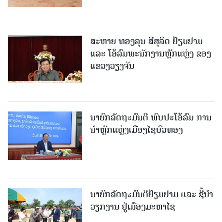
ສະຫາຍ ທອງລຸນ ສີສຸລິດ ຢ້ຽມຢາມ
ແລະ ໂອ້ລົມພະນັກງານຫຼັກແຫຼ່ງ ຂອງ
ແຂວງວຽງຈັນ
ນາຍົກລັດຖະມົນຕີ ພົບປະໂອ້ລົມ ການ
ນຳຫຼັກແຫຼ່ງເມືອງໄຊບົວທອງ
ນາຍົກລັດຖະມົນຕີຢ້ຽມຢາມ ແລະ ຊີ້ນຳ
ວຽກງານ ຢູ່ເມືອງມະຫາໄຊ