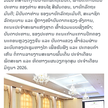
ປະທານ ຂອງທ່ານ ສອນໄຊ ສີພັນດອນ, ນາຍົກລັດຖະ
ມົນຕີ; ມີບັນດາທ່ານ ຮອງນາຍົກລັດຖະມົນຕີ, ສະມາຊິກ
ລັດຖະບານ ແລະ ຜູ້ຕາງໜ້າບັນດາກະຊວງ-ອົງການ,
ຄະນະປະຈໍາສະພາແຫ່ງຊາດ ເຂົ້າຮ່ວມແບບເຊິ່ງໜ້າ;
ບັນດາປະທານ, ຮອງປະທານ ຄະນະກຳມະການປົກຄອງ
ນະຄອນຫຼວງວຽງຈັນ ແລະ ບັນດາແຂວງ ເຂົ້າຮ່ວມຜ່ານ
ລະບົບກອງປະຊຸມທາງໄກ ເພື່ອຮັບຟັງ ແລະ ປະກອບຄຳ
ເຫັນ ຕໍ່ການລາຍງານສະພາບພົ້ນເດັ່ນ ປະຈຳເດືອນ
ພຶດສະພາ ແລະ ທິດທາງແຜນວຽກຈຸດສຸມ ປະຈຳເດືອນ
ມິຖຸນາ 2026.