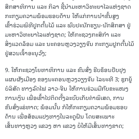
ສຶກສາທິການ ແລະ ກິລາ ຊີ້ນໍາມະຫາວິທະຍາໄລແຫ່ງຊາດ
ກະກຽມຄວາມພ້ອມຮອບດ້ານ ໃຫ້ແກ່ການນໍາຂັ້ນສູງ
ເຂົ້າຮ່ວມພິທີປູກຕົ້ນໄມ້ ແລະ ພົບປະນັກຮຽນ-ນັກສຶກສາ ຢູ່
ມະຫາວິທະຍາໄລແຫ່ງຊາດ; ໃຫ້ກະຊວງກະສິກໍາ ແລະ
ສິ່ງແວດລ້ອມ ແລະ ນະຄອນຫຼວງວຽງຈັນ ກະກຽມປູກຕົ້ນໄມ້
ຢູ່ສວນເຈົ້າອະນຸວົງ;
9. ໃຫ້ກະຊວງໂຍທາທິການ ແລະ ຂົນສົ່ງ ຮີບຮ້ອນປັບປຸງ
ແຜນຜັງເມືອງ ຂອງນະຄອນຫຼວງວຽງຈັນ ໄລຍະທີ 3; ຊຸກຍູ້
ບໍລິສັດ ທາງລົດໄຟ ລາວ-ຈີນ ໃຫ້ການຮ່ວມມືກັບຂະແໜງ
ການເງິນ ເພື່ອເຂົ້າໄປຕິດຕັ້ງລະບົບເກັບຄ່າພິເສດ, ການ
ຂົນສົ່ງແຮ່ທາດ; ພ້ອມນັ້ນ ກໍໃຫ້ກະກຽມຄວາມພ້ອມຮອບ
ດ້ານ ເພື່ອສ້ອມແປງທາງໃນລະດູຝົນ ໂດຍສະເພາະ
ເສັ້ນທາງຫຼວງ ແຂວງ ຫາ ແຂວງ ບໍ່ໃຫ້ມີເສັ້ນທາງຂາດ;