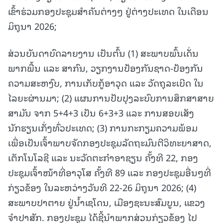
ເຂົ້າຮ່ວມກອງປະຊຸມສຳຄັນຕ່າງໆ ຢູ່ຕ່າງປະເທດ ໃນເດືອນ
ມິຖຸນາ 2026;
ສ່ວນບັນດາບົດລາຍງານ ເປັນຕົ້ນ (1) ສະພາບພົ້ນເດັ່ນ
ພາກພື້ນ ແລະ ສາກົນ, ວຽກງານປ້ອງກັນຊາດ-ປ້ອງກັນ
ຄວາມສະຫງົບ, ການເກັບກູ້ອາວຸດ ແລະ ວັດຖຸລະເບີດ ໃນ
ໄລຍະຜ່ານມາ; (2) ແຜນການປັບປຸງລະບົບການສຶກສາສາຍ
ສາມັນ ຈາກ 5+4+3 ເປັນ 6+3+3 ແລະ ການສອບເສັງ
ນັກຮຽນເກັ່ງທົ່ວປະເທດ; (3) ການກະກຽມຄວາມພ້ອມ
ເພື່ອເປັນເຈົ້າພາບຈັດກອງປະຊຸມລັດຖະມົນຕີວິທະຍາສາດ,
ເຕັກໂນໂລຊີ ແລະ ນະວັດຕະກຳອາຊຽນ ຄັ້ງທີ 22, ກອງ
ປະຊຸມເຈົ້າໜ້າທີ່ອາວຸໂສ ຄັ້ງທີ 89 ແລະ ກອງປະຊຸມອື່ນໆທີ່
ກ່ຽວຂ້ອງ ໃນລະຫວ່າງວັນທີ 22-26 ມິຖຸນາ 2026; (4)
ສະພາບປາຕາຍ ຢູ່ນໍ້າເຊໂດນ, ເມືອງຊະນະສົມບູນ, ແຂວງ
ຈຳປາສັກ. ກອງປະຊຸມ ໄດ້ຊີ້ນຳພາກສ່ວນກ່ຽວຂ້ອງ ໄປ