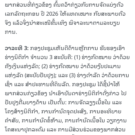
ພາກສ່ວນທີ່ກ່ຽວຂ້ອງ ຄົ້ນຄວ້າກ່ຽວກັບການຈັດແບ່ງຕົວ
ເລກລັດຖະກອນ ປີ 2026 ໃຫ້ແທດເໝາະ ກັບສະພາບຕົວ
ຈິງ ແລ້ວຈິ່ງນໍາສະເໜີຂັ້ນເທິງ ພິຈາລະນາຕາມລະບຽບ
ການ.
ວາລະທີ 3:
ກອງປະຊຸມເຫັນດີດ້ານຫຼັກການ ຮັບຮອງເອົາ
ຮ່າງນິຕິກໍາ ຈໍານວນ 3 ສະບັບຄື: (1)
ຮ່າງກົດໝາຍ ວ່າດ້ວຍ
ຄັງເງິນແຫ່ງລັດ; (2) ຮ່າງກົດໝາຍ ວ່າດ້ວຍງົບປະມານ
ແຫ່ງລັດ (ສະບັບປັບປຸງ); ແລະ (3) ຮ່າງດໍາລັດ ວ່າດ້ວຍການ
ເຊົ່າ ແລະ ສຳປະທານທີ່ດິນລັດ. ກອງປະຊຸມ ໄດ້ຊີ້ນໍາໃຫ້
ພາກສ່ວນກ່ຽວຂ້ອງ ນໍາເອົາບັນດາຮ່າງນິຕິກຳດັ່ງກ່າວ ໄປ
ປັບປຸງຕື່ມບາງດ້ານ ເປັນຕົ້ນ: ການຈັດລຽງເນື້ອໃນ ແລະ
ໂຄງສ້າງນິຕິກຳ, ການກຳນົດຈຸດປະສົງ, ການອະທິບາຍ
ຄຳສັບ, ການກຳນົດຂໍ້ຫ້າມ, ການກຳນົດເນື້ອໃນ ວຽກງານ
ໂຄສະນາປຸກລະດົມ ແລະ ການມີສ່ວນຮ່ວມຂອງພາກສ່ວນ