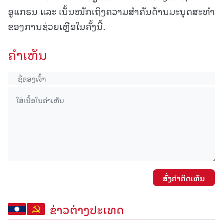
ອູແກຣນ ແລະ ເນັ້ນໜັກເຖິງຄວາມສຳຄັນດ້ານມະນຸດສະທຳ
ຂອງການຊ່ວຍເຫຼືອໃນຄັ້ງນີ້.
ຄໍາເຫັນ
ສົ່ງຄໍາຄິດເຫັນ
ຂ່າວຕ່າງປະເທດ