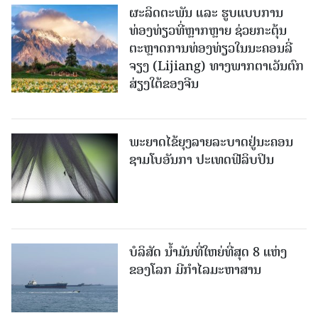
ຜະລິດຕະພັນ ແລະ ຮູບແບບການ
ທ່ອງທ່ຽວທີ່ຫຼາກຫຼາຍ ຊ່ວຍກະຕຸ້ນ
ຕະຫຼາດການທ່ອງທ່ຽວໃນນະຄອນລີ່
ຈຽງ (Lijiang) ທາງພາກຕາເວັນຕົກ
ສ່ຽງໃຕ້ຂອງຈີນ
ພະຍາດໄຂ້ຍຸງລາຍລະບາດຢູ່ນະຄອນ
ຊາມໂບ​ອັນກາ ປະເທດຟີລິບປິນ
ບໍລິສັດ ນ້ຳມັນທີ່ໃຫຍ່ທີ່ສຸດ 8 ແຫ່ງ
ຂອງໂລກ ມີກຳໄລມະຫາສານ