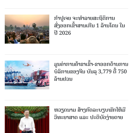
ກຳປູເຈຍ ຈະທຳລາຍສະຖິຕິການ
ສົ່ງອອກເຂົ້າສານເກີນ 1 ລ້ານໂຕນ ໃນ
ປີ 2026
ມູນຄ່າການຄ້າຂາເຂົ້າ-ຂາອອກດ້ານການ
ບໍລິການຂອງຈີນ ບັນລຸ 3,779 ຕື້ 750
ລ້ານຢວນ
ຫວຽດນາມ ສ້າງກົດລະບຽບພັກໃຫ້ມີ
ວິທະຍາສາດ ແລະ ປະຕິບັດງ່າຍດາຍ