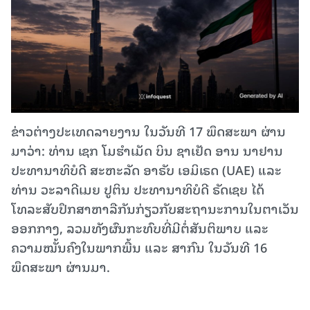
ຂ່າວຕ່າງປະເທດລາຍງານ ໃນວັນທີ 17 ພຶດສະພາ ຜ່ານ
ມາວ່າ: ທ່ານ ເຊກ ໂມຮຳເມັດ ບິນ ຊາເຢັດ ອານ ນາຢານ
ປະທານາທິບໍດີ ສະຫະລັດ ອາຣັບ ເອມິເຣດ (UAE) ແລະ
ທ່ານ ວະລາດີເມຍ ປູຕິນ ປະທານາທິບໍດີ ຣັດເຊຍ ໄດ້
ໂທລະສັບປຶກສາຫາລືກັນກ່ຽວກັບສະຖານະການໃນຕາເວັນ
ອອກກາງ, ລວມທັງຜົນກະທົບທີ່ມີຕໍ່ສັນຕິພາບ ແລະ
ຄວາມໝັ້ນຄົງໃນພາກພື້ນ ແລະ ສາກົນ ໃນວັນທີ 16
ພຶດສະພາ ຜ່ານມາ.