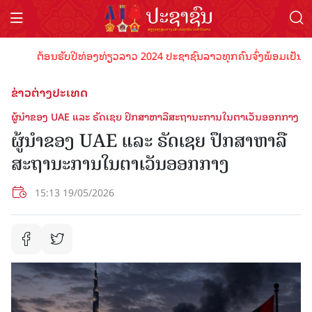
ຕ້ອນຮັບປີທ່ອງທ່ຽວລາວ 2024 ປະຊາຊົນລາວທຸກຄົນຈົ່ງພ້ອມເປັນເຈົ້າພາ
ຂ່າວຕ່າງປະເທດ
ຜູ້ນຳຂອງ UAE ແລະ ຣັດເຊຍ ປຶກສາຫາລືສະຖານະການໃນຕາເວັນອອກກາງ
ຜູ້ນຳຂອງ UAE ແລະ ຣັດເຊຍ ປຶກສາຫາລື
ສະຖານະການໃນຕາເວັນອອກກາງ
15:13 19/05/2026