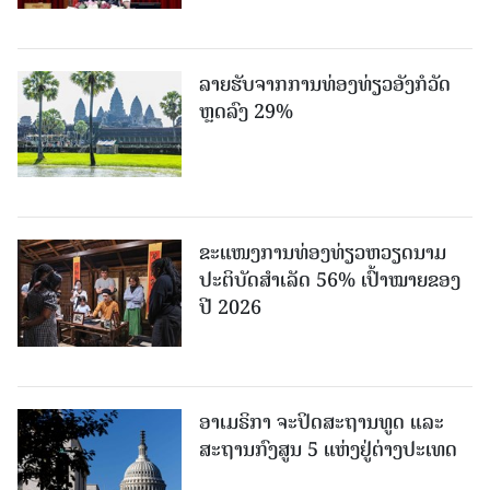
ລາຍຮັບຈາກການທ່ອງທ່ຽວອັງກໍວັດ
ຫຼດລົງ 29%
ຂະ​ແໜງ​ການ​ທ່ອງ​ທ່ຽວຫວຽດນາມ ​
ປະ​ຕິ​ບັດ​ສຳ​ເລັດ 56% ເປົ້າ​ໝາຍຂອງ
ປີ 2026
ອາເມຣິກາ ຈະປິດສະຖານທູດ ແ​ລະ
ສະຖານກົງສູນ 5 ແຫ່ງ​ຢູ່​ຕ່າງ​ປະ​ເທດ