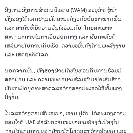
ອີງຕາມອົງການຂ່າວເອມິເຣດສ (WAM) ລະບຸວ່າ: ຜູ້ນຳ
ທັງສອງໄດ້ແລກປ່ຽນທັດສະນະກ່ຽວກັບບັນຫາພາກພື້ນ
ແລະ ສາກົນທີ່ມີຄວາມສົນໃຈຮ່ວມກັນ, ໂດຍສະເພາະ
ສະຖານະການໃນຕາເວັນອອກກາງ ແລະ ຜົນກະທົບຕໍ່
ເສລີພາບໃນການເດີນເຮືອ, ຄວາມໝັ້ນຄົງດ້ານພະລັງງານ
ແລະ ເສດຖະກິດໂລກ.
ນອກຈາກນັ້ນ, ທັງສອງຝ່າຍໄດ້ທົບທວນຄືນການຮ່ວມມື
ສອງຝ່າຍ ແລະ ຄວາມພະຍາຍາມຮ່ວມກັນເພື່ອເສີມສ້າງ
ພັນທະມິດຍຸດທະສາດລະຫວ່າງສອງປະເທດໃຫ້ເຂັ້ມແຂງ
ຍິ່ງຂຶ້ນ.
ໃນລະຫວ່າງການສົນທະນາ, ທ່ານ ປູຕິນ ໄດ້ສະແດງຄວາມ
ຂອບໃຈຕໍ່ UAE ສຳລັບຄວາມພະຍາຍາມຢ່າງຕໍ່ເນື່ອງໃນ
ການໄກ່ເກ່ຍການແລກປ່ຽນນັກໂທດລະຫວ່າງຣັດເຊຍ ແລະ