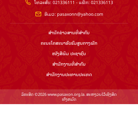
ໂທລະສັບ: 021336111 - ແຟັກ: 021336113
ອີເມວ:
pasaxonn@yahoo.com
ສຳ​ນັກ​ຂ່າວ​ສານ​ທີ່​ສຳ​ຄັນ​
ຄະນະໂຄສະນາອົບຮົມ​ສູນ​ກາງ​ພັກ
ໜັງສືພິມ ປະ​ຊາ​ຊົນ
ສຳ​ນັກ​ງານ​ທີ່​ສຳ​ຄັນ
ສຳ​ນັກ​ງານ​ປະ​ທານ​ປະ​ເທດ
ລິຂະສິດ ©2026 www.pasaxon.org.la. ສະຫງວນໄວ້ເຊິງສິດ
ທັງຫມົດ