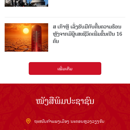
ສ ເກົາຫຼີ ເລັ່ງຮັບມືກັບຄື້ນຄວາມຮ້ອນ
ຫຼັງຈາກມີຜູ້ເສຍຊີວິດເພີ່ມຂຶ້ນເປັນ 16
ຄົນ
ເພີ່ມເຕີມ
ໜັງສືພິມປະຊາຊົນ
ຖະໜົນກຳແພງເມືອງ ນະຄອນຫຼວງວຽງຈັນ