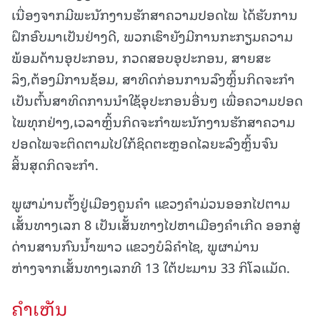
ເນື່ອງຈາກມີພະນັກງານຮັກສາຄວາມປອດໄພ ໄດ້ຮັບການ
ຝຶກອົບມາເປັນຢ່າງດີ, ພວກເຮົາຍັງມີການກະກຽມຄວາມ
ພ້ອມດ້ານອຸປະກອນ, ກວດສອບອຸປະກອນ, ສາຍສະ
ລິງ,ຕ້ອງມີການຊ້ອມ, ສາທິດກ່ອນການລົງຫຼິ້ນກິດຈະກຳ
ເປັນຕົ້ນສາທິດການນໍາໃຊ້ອຸປະກອນອື່ນໆ ເພື່ອຄວາມປອດ
ໄພທຸກຢ່າງ,ເວລາຫຼິ້ນກິດຈະກໍາພະນັກງານຮັກສາຄວາມ
ປອດໄພຈະຕິດຕາມໄປໃກ້ຊິດຕະຫຼອດໄລຍະລົງຫຼິ້ນຈົນ
ສິ້ນສຸດກິດຈະກໍາ.
ພູຜາມ່ານຕັ້ງຢູ່ເມືອງຄູນຄໍາ ແຂວງຄໍາມ່ວນອອກໄປຕາມ
ເສັ້ນທາງເລກ 8 ເປັນເສັ້ນທາງໄປຫາເມືອງຄໍາເກີດ ອອກສູ່
ດ່ານສານກົນນໍ້າພາວ ແຂວງບໍລິຄໍາໄຊ, ພູຜາມ່ານ
ຫ່າງຈາກເສັ້ນທາງເລກທີ 13 ໃຕ້ປະມານ 33 ກິໂລແມັດ.
ຄໍາເຫັນ