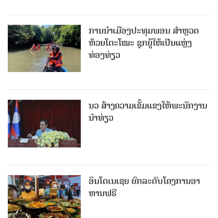
ການນຳເມືອງປະທຸມພອນ ສຳຫຼວດ
ຫ້ວຍໂຕະໂໝະ ຊຸກຍູ້ໃຫ້ເປັນແຫຼ່ງ
ທ່ອງທ່ຽວ
ນວ ສ້າງຄວາມເຂັ້ມແຂງໃຫ້ພະນັກງານ
ນຳທ່ຽວ
ອິນໂດເນເຊຍ ຍົກລະດັບໂຄງການອາ
ຫານຟຣີ