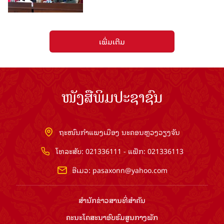
ເພີ່ມເຕີມ
ໜັງສືພິມປະຊາຊົນ
ຖະໜົນກຳແພງເມືອງ ນະຄອນຫຼວງວຽງຈັນ
ໂທລະສັບ: 021336111 - ແຟັກ: 021336113
ອີເມວ:
pasaxonn@yahoo.com
ສຳ​ນັກ​ຂ່າວ​ສານ​ທີ່​ສຳ​ຄັນ​
ຄະນະໂຄສະນາອົບຮົມ​ສູນ​ກາງ​ພັກ