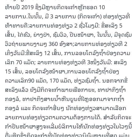
ທ້າຍປີ 2019 ຊຶ່ງມີຫຼາຍກິດຈະກຳຫຼັກຮອດ 10
ລາຍການ.ໃນນັ້ນ, ມີ 3 ລາຍການ (ກິດຈະກໍາ) ທ່ອງທ່ຽວທີ່
ທ້າທາຍຄື:ລາຍການທ່ອງທ່ຽວ 2 ຊົ່ວໂມງມີ: ຂີ່ສະລິງ 5
ເສັ້ນ, ໄຕ່ຂົວ, ຍ່າງປ່າ, ຊົມວິວ, ປີນໜ້າຜາ, ໃນນັ້ນ, ມີຈຸດຊົມ
ວິວຖ່າຍພາບງາມໆ 360 ອົງສາ;ລາຍການທ່ອງທ່ຽວທີ 2
ເຄິ່ງວັນມີ:ຂີ່ສະລິງ 12 ເສັ້ນ, ການລອຍໂຕລົງຖໍ້າປ່ອງຄວາມ
ເລິກ 70 ແມັດ; ລາຍການທ່ອງທ່ຽວທີ 3ໜຶ່ງວັນມີ: ສະລິງ
15 ເສັ້ນ, ລອຍໂຕລົງໜ້າຜາ,ການລອຍໂຕລົງຖໍ້າປ່ອງ
ຄວາມເລິກ90 ແມັດ, 170 ແມັດ, ທ່ຽວຊົມຖໍ້າ. ນອກຈາກຂີ່
ສະລິງແລ້ວ ຍັງມີກິດຈະກໍາພາຍເຮືອກາຍະ, ທາຢາກິງຖໍ້າ
ກອງລໍ, ທາຢາກິງສາຍນໍ້າຫີນບູນທີ່ໄຫຼອອກມາຈາກຖໍ້າ
ກອງລໍ ແລະ ກິດຈະກໍາອື່ນໆ ນັກທ່ອງທ່ຽວສາມາດເລືອກ
ລາຍການທ່ອງທ່ຽວຕາມຄວາມຕ້ອງການໄດ້. ສໍາລັບກິດຈະ
ກໍາປີນໜ້າຜາສູງຈະເລີ່ມບໍລິການໃຫ້ນັກທ່ອງທ່ຽວໃນໄວໆນີ້
ຕື່ມອີກຊຶ່ງກິດຈະກໍາທີ່ນັກທ່ອງທ່ຽວນິຍົມຫຼາຍທີ່ສຸດ ແມ່ນ