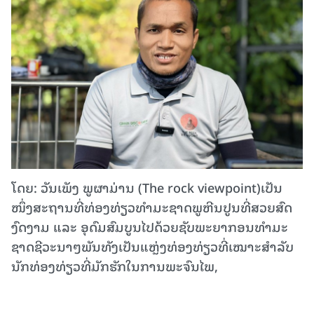
ໂດຍ: ວັນເພັງ ພູຜາມ່ານ (The rock viewpoint)ເປັນ
ໜຶ່ງສະຖານທີ່ທ່ອງທ່ຽວທໍາມະຊາດພູຫີນປູນທີ່ສວຍສົດ
ງົດງາມ ແລະ ອຸດົມສົມບູນໄປດ້ວຍຊັບພະຍາກອນທໍາມະ
ຊາດຊີວະນາໆພັນທັງເປັນແຫຼ່ງທ່ອງທ່ຽວທີ່ເໝາະສໍາລັບ
ນັກທ່ອງທ່ຽວທີ່ມັກຮັກໃນການພະຈົນໄພ,