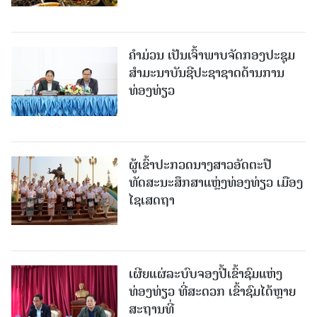
ຄໍາມ່ວນ ເປັນເຈົ້າພາບຈັດກອງປະຊຸມ
ສຳມະນາບັນຊີປະຊາຊາດດ້ານການ
ທ່ອງທ່ຽວ
ຜູ້ເຂົ້າປະກວດນາງສາວອັດຕະປື
ທັດສະນະສຶກສາແຫຼ່ງທ່ອງທ່ຽວ ເມືອງ
ໄຊເສດຖາ
ເຜີຍແຜ່ລະບົບຈອງປີ້ເຂົ້າຊົມແຫ່ງ
ທ່ອງທ່ຽວ ທີ່ສະດວກ ເຂົ້າຊົມໄດ້ຫຼາຍ
ສະຖານທີ່