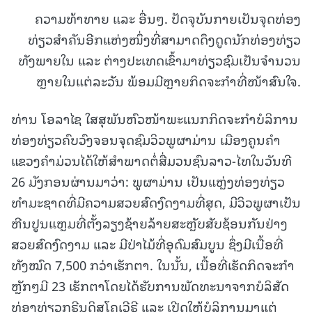
ຄວາມທ້າທາຍ ແລະ ອື່ນໆ. ປັດຈຸບັນກາຍເປັນຈຸດທ່ອງ
ທ່ຽວສໍາຄັນອີກແຫ່ງໜຶ່ງທີ່ສາມາດດຶງດູດນັກທ່ອງທ່ຽວ
ທັງພາຍໃນ ແລະ ຕ່າງປະເທດເຂົ້າມາທ່ຽວຊົມເປັນຈໍານວນ
ຫຼາຍໃນແຕ່ລະວັນ ພ້ອມມີຫຼາຍກິດຈະກໍາທີ່ໜ້າສົນໃຈ.
ທ່ານ ໂອລາໄຊ ໃສສຸພັນຫົວໜ້າພະແນກກິດຈະກຳບໍລິການ
ທ່ອງທ່ຽວຄົບວົງຈອນຈຸດຊົມວິວພູຜາມ່ານ ເມືອງຄູນຄໍາ
ແຂວງຄໍາມ່ວນໄດ້ໃຫ້ສໍາພາດຕໍ່ສື່ມວນຊົນລາວ-ໄທໃນວັນທີ
26 ມັງກອນຜ່ານມາວ່າ: ພູຜາມ່ານ ເປັນແຫຼ່ງທ່ອງທ່ຽວ
ທໍາມະຊາດທີ່ມີຄວາມສວຍສົດງົດງາມທີ່ສຸດ, ມີວິວພູຜາເປັນ
ຫີນປູນແຫຼມທີ່ຕັ້ງລຽງຊ້າຍລ້າຍສະຫຼັບສັບຊ້ອນກັນຢ່າງ
ສວຍສົດງົດງາມ ແລະ ມີປ່າໄມ້ທີ່ອຸດົມສົມບູນ ຊຶ່ງມີເນື້ອທີ່
ທັງໝົດ 7,500 ກວ່າເຮັກຕາ. ໃນນັ້ນ, ເນື້ອທີ່ເຮັດກິດຈະກໍາ
ຫຼັກໆມີ 23 ເຮັກຕາໂດຍໄດ້ຮັບການພັດທະນາຈາກບໍລິສັດ
ທ່ອງທ່ຽວກຣີນດິສໂຄເວີຣີ ແລະ ເປີດໃຫ້ບໍລິການມາແຕ່