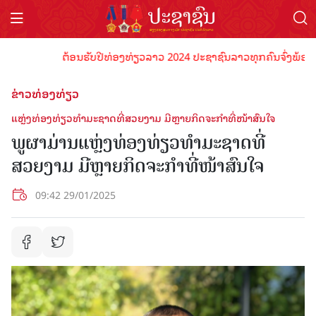
ຕ້ອນຮັບປີທ່ອງທ່ຽວລາວ 2024 ປະຊາຊົນລາວທຸກຄົນຈົ່ງພ້ອມເປັນເຈ
ຂ່າວທ່ອງທ່ຽວ
ແຫຼ່ງທ່ອງທ່ຽວທໍາມະຊາດທີ່ສວຍງາມ ມີຫຼາຍກິດຈະກໍາທີ່ໜ້າສົນໃຈ
ພູຜາມ່ານແຫຼ່ງທ່ອງທ່ຽວທໍາມະຊາດທີ່
ສວຍງາມ ມີຫຼາຍກິດຈະກໍາທີ່ໜ້າສົນໃຈ
09:42 29/01/2025