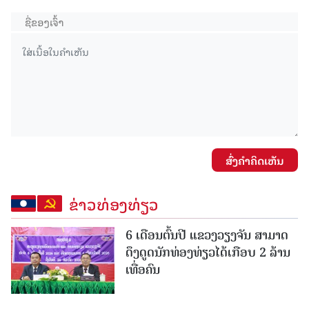
ສົ່ງຄໍາຄິດເຫັນ
ຂ່າວທ່ອງທ່ຽວ
6 ເດືອນຕົ້ນປີ ແຂວງວຽງຈັນ ສາມາດ
ດຶງດູດນັກທ່ອງທ່ຽວໄດ້ເກືອບ 2 ລ້ານ
ເທື່ອຄົນ