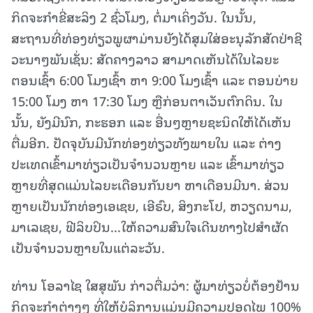
ກິດຈະກໍາຂີ່ສະລິງ 2 ຊົ່ວໂມງ, ຕໍ່ມາເຄິ່ງວັນ. ໃນນັ້ນ,
ສະຖານທີ່ທ່ອງທ່ຽວພູຜາມ່ານຍັງໄດ້ສຸມໃສ່ອະນຸລັກສັດປ່າຊີ
ວະນາໆພັນເຊັ່ນ: ສັດຄາງລາວ ສາມາດເຫັນໄດ້ໃນໄລຍະ
ຕອນເຊົ້າ 6:00 ໂມງເຊົ້າ ຫາ 9:00 ໂມງເຊົ້າ ແລະ ຕອນບ່າຍ
15:00 ໂມງ ຫາ 17:30 ໂມງ ຫຼືກ່ອນຕາເວັນຕົກດິນ. ໃນ
ນັ້ນ, ຍັງມີນົກ, ກະຮອກ ແລະ ອື່ນໆຫຼາຍຊະນິດໃຫ້ໄດ້ເຫັນ
ຕື່ມອີກ. ປັດຈຸບັນມີນັກທ່ອງທ່ຽວທັງພາຍໃນ ແລະ ຕ່າງ
ປະເທດເຂົ້າມາທ່ຽວເປັນຈໍານວນຫຼາຍ ແລະ ເຂົ້າມາທ່ຽວ
ຫຼາຍທີ່ສຸດແມ່ນໄລຍະເດືອນກັນຍາ ຫາເດືອນມີນາ. ສ່ວນ
ຫຼາຍເປັນນັກທ່ອງເອເຊຍ, ເອີຣົບ, ສິງກະໂປ, ຫວຽດນາມ,
ມາເລເຊຍ, ຟີລິບປິນ...ໃຫ້ຄວາມສົນໃຈເດີນທາງໄປສໍາຜັດ
ເປັນຈໍານວນຫຼາຍໃນແຕ່ລະວັນ.
ທ່ານ ໂອລາໄຊ ໃສສຸພັນ ກ່າວຕື່ມວ່າ: ຜູ້ມາທ່ຽວບໍ່ຕ້ອງຢ້ານ
ກິດຈະກໍາຕ່າງໆ ທີ່ໃຫ້ບໍລິການແມ່ນມີຄວາມປອດໄພ 100%