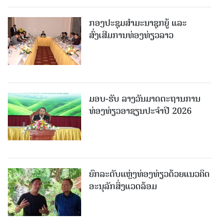
ກອງປະຊຸມສຳມະນາຊຸກຍູ້ ແລະ
ສົ່ງເສີມການທ່ອງທ່ຽວລາວ
ມອບ-ຮັບ ລາງວັນມາດຕະຖານການ
ທ່ອງທ່ຽວອາຊຽນປະຈຳປີ 2026
ຍົກລະດັບແຫຼ່ງທ່ອງທ່ຽວດ້ວຍແນວຄິດ
ອະນຸລັກສິ່ງແວດລ້ອມ