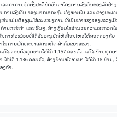
າມກວດກາການຈັດຕັ້ງປະຕິບັດບັນດາໂຄງການລົງທຶນຂອງລັດຢ່າງ
ຍ.ການລົງທຶນ ຂອງພາກເອກະຊົນ ທັງພາຍໃນ ແລະ ຕ່າງປະເທ
ລົງທຶນແມ່ນຕ້ອງສຸມໃສ່ຂະແໜງການ ທີ່ເປັນທ່າແຮງຂອງແຂວງເປ
່, ດ້ານກະສິກຳ ແລະ ອື່ນໆ, ສ້າງເງື່ອນໄຂອຳນວຍຄວາມສະດວກໃຫ
ນດາຫົວໜ່ວຍທີ່ໄດ້ຮັບອະນຸມັດໃຫ້ເຄື່ອນໄຫວໃຫ້ສອດຄ່ອງກັບ
ົ້າໃນການພັດທະນາເສດຖະກິດ-ສັງຄົມຂອງແຂວງ.
ົນແກ້ໄຂຄອບຄົວທຸກຍາກໃຫ້ໄດ້ 1.157 ຄອບຄົວ, ແກ້ໄຂບ້ານທຸກຍ
 ໃຫ້ໄດ້ 1.136 ຄອບຄົວ, ສ້າງບ້ານພັດທະນາ ໃຫ້ໄດ້ 18 ບ້ານ, 
ືອງຄໍາ.