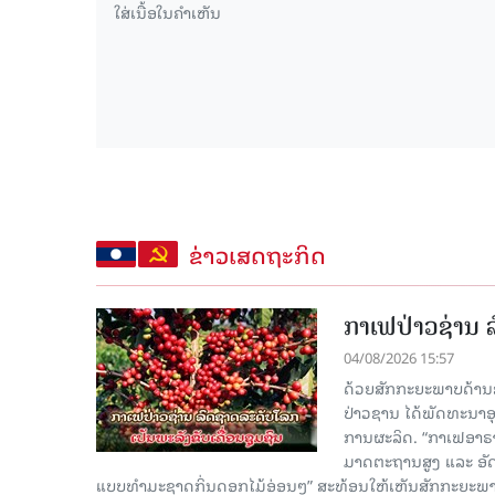
ຂ່າວເສດຖະກິດ
ກາເຟປ່າວຊ່ານ ລ
04/08/2026 15:57
ດ້ວຍສັກກະຍະພາບດ້ານ
ປ່າວຊານ ໄດ້ພັດທະນາອຸ
ການຜະລິດ. “ກາເຟອາຣາບ
ມາດຕະຖານສູງ ແລະ ອັດຕະລ
ແບບທຳມະຊາດກິ່ນດອກໄມ້ອ່ອນໆ” ສະທ້ອນໃຫ້ເຫັນສັກກະຍະພ