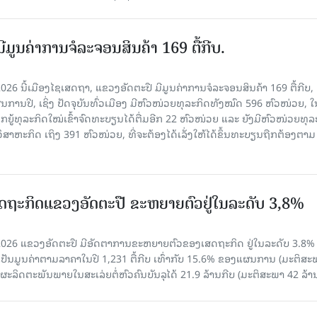
ີມູນຄ່າການຈໍລະຈອນສິນຄ້າ 169 ຕື້ກີບ.
2026 ນີ້ເມືອງໄຊເສດຖາ, ແຂວງອັດຕະປື ມີມູນຄ່າການຈໍລະຈອນສິນຄ້າ 169 ຕື້ກີບ, 
ານປີ, ເຊິ່ງ ປັດຈຸບັນທົ່ວເມືອງ ມີຫົວໜ່ວຍທຸລະກິດທັງໝົດ 596 ຫົວໜ່ວຍ, ໃນ
ກຍູ້ທຸລະກິດໃໝ່ເຂົ້າຈົດທະບຽນໄດ້ຕື່ມອີກ 22 ຫົວໜ່ວຍ ແລະ ຍັງມີຫົວໜ່ວຍທຸລ
ິສາຫະກິດ ເຖິງ 391 ຫົວໜ່ວຍ, ທີ່ຈະຕ້ອງໄດ້ເລັ່ງໃຫ້ໄດ້ຂຶ້ນທະບຽນຖືກຕ້ອງຕາມ
ເສດຖະກິດແຂວງອັດຕະປື ຂະຫຍາຍຕົວຢູ່ໃນລະດັບ 3,8%
ີ 2026 ແຂວງອັດຕະປື ມີອັດຕາການຂະຫຍາຍຕົວຂອງເສດຖະກິດ ຢູ່ໃນລະດັບ 3.8%
ເປັນມູນຄ່າຕາມລາຄາໃນປີ 1,231 ຕື້ກີບ ເທົ່າກັບ 15.6% ຂອງແຜນການ (ມະຕິສະ
ຜະລິດຕະພັນພາຍໃນສະເລ່ຍຕໍ່ຫົວຄົນບັນລຸໄດ້ 21.9 ລ້ານກີບ (ມະຕິສະພາ 42 ລ້ານ