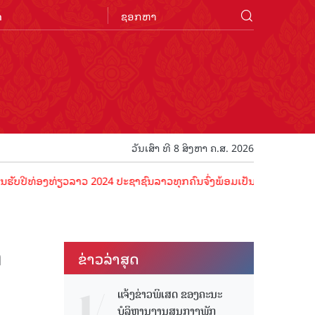
n
ວັນເສົາ ທີ 8 ສິງຫາ ຄ.ສ. 2026
່ອງທ່ຽວລາວ 2024 ປະຊາຊົນລາວທຸກຄົນຈົ່ງພ້ອມເປັນເຈົ້າພາບທີ່ດີ ຕ້ອນຮັບນ
ຕ
ຂ່າວ​ລ່າ​ສຸດ
ແຈ້ງຂ່າວພິເສດ ຂອງຄະນະ
ບໍລິຫານງານສູນກາງພັກ