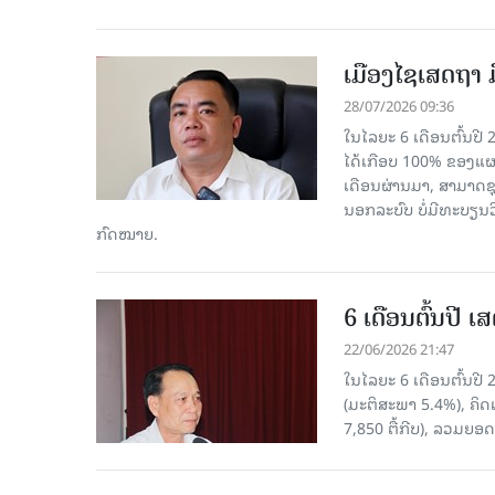
ເມືອງໄຊເສດຖາ ມ
28/07/2026 09:36
ໃນໄລຍະ 6 ເດືອນຕົ້ນປີ 
ໄດ້ເກືອບ 100% ຂອງແຜນກ
ເດືອນຜ່ານມາ, ສາມາດຊຸ
ນອກລະບົບ ບໍ່ມີທະບຽນວ
ກົດໝາຍ.
6 ເດືອນຕົ້ນປີ 
22/06/2026 21:47
ໃນໄລຍະ 6 ເດືອນຕົ້ນປ
(ມະຕິສະພາ 5.4%), ຄິດ
7,850 ຕື້ກີບ), ລວມຍອດ