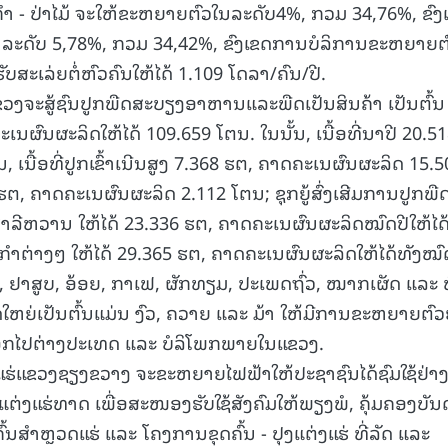
ສິກໍາ - ປ່າໄມ້ ຈະໃຫ້ຂະຫຍາຍຕົວໃນລະດັບ4%, ກວມ 34,76%, ຂົງ
15.040(07-08-20
ໃນລະດັບ 5,78%, ກວມ 34,42%, ຂົງເຂດການບໍລິການຂະຫຍາຍຕ
ະເລ່ຍຕໍ່ຫົວຄົນໃຫ້ໄດ້ 1.109 ໂດລາ/ຄົນ/ປີ.
ງຈະສູ້ຊົນປູກພືດສະບຽງອາຫານແລະພືດເປັນສິນຄ້າ ເປັນຕົ້ນ
ະເນຜົນຜະລິດໃຫ້ໄດ້ 109.659 ໂຕນ. ໃນນັ້ນ, ເນື້ອທີ່ນາປີ 20.5
ເນື້ອທີ່ປູກເຂົ້າເນີນສູງ 7.368 ຮຕ, ຄາດຄະເນຜົນຜະລິດ 15.5
 ຮຕ, ຄາດຄະເນຜົນຜະລິດ 2.112 ໂຕນ; ຊຸກຍູ້ສົ່ງເສີມການປູກພື
 ສາລີຫວານ ໃຫ້ໄດ້ 23.336 ຮຕ, ຄາດຄະເນຜົນຜະລິດໝົດປີໃຫ້ໄດ
ໍາຕ່າງໆ ໃຫ້ໄດ້ 29.365 ຮຕ, ຄາດຄະເນຜົນຜະລິດໃຫ້ໄດ້ທັງໝົ
, ຢາສູບ, ອ້ອຍ, ກາເຟ, ຜັກທຽມ, ປະເພດຖົ່ວ, ໝາກເຜັດ ແລະ 
ສັດໃຫຍ່ເປັນຕົ້ນແມ່ນ ງົວ, ຄວາຍ ແລະ ມ້າ ໃຫ້ມີການຂະຫຍາຍຕົວ
ົ່ງອອກໄປຕ່າງປະເທດ ແລະ ບໍລິໂພກພາຍໃນແຂວງ.
່ແຂວງຊຽງຂວາງ ຈະຂະຫຍາຍໄຟຟ້າໃຫ້ປະຊາຊົນໄດ້ຊົມໃຊ້ຢ່າງ
ແຕ່ງແຮ່ທາດ ເພື່ອສະໜອງຮັບໃຊ້ສັງຄົມໃຫ້ພຽງພໍ, ຄຸ້ມຄອງບັນ
້ນສຳຫຼວດແຮ່ ແລະ ໂຄງການຂຸດຄົ້ນ - ປຸງແຕ່ງແຮ່ ທີ່ລັດ ແລະ