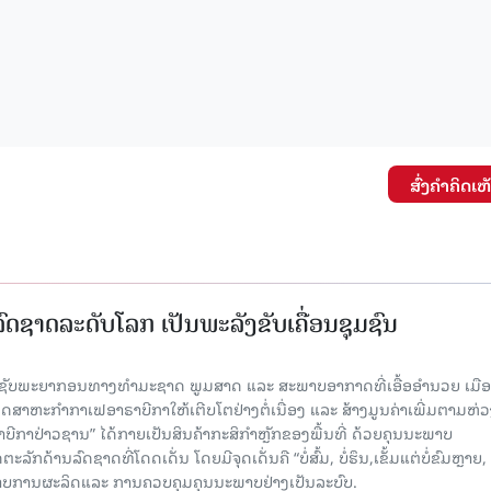
ສົ່ງຄໍາຄິດເຫ
ົດຊາດລະດັບໂລກ ເປັນພະລັງຂັບເຄື່ອນຊຸມຊົນ
ຊັບພະຍາກອນທາງທຳມະຊາດ ພູມສາດ ແລະ ສະພາບອາກາດທີ່ເອື້ອອຳນວຍ ເມື
ດສາຫະກຳກາເຟອາຣາບີກາໃຫ້ເຕີບໂຕຢ່າງຕໍ່ເນື່ອງ ແລະ ສ້າງມູນຄ່າເພີ່ມຕາມຫ່ວ
ີກາປ່າວຊານ” ໄດ້ກາຍເປັນສິນຄ້າກະສິກຳຫຼັກຂອງພື້ນທີ່ ດ້ວຍຄຸນນະພາບ
ັກດ້ານລົດຊາດທີ່ໂດດເດັ່ນ ໂດຍມີຈຸດເດັ່ນຄື “ບໍ່ສົ້ມ, ບໍ່ຮຶນ,ເຂັ້ມແຕ່ບໍ່ຂົມຫຼາ
າບການຜະລິດແລະ ການຄວບຄຸມຄຸນນະພາບຢ່າງເປັນລະບົບ.