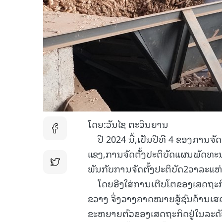
ໂດຍ:ວັນໄຊ ຕະວິນຍານ
ປີ 2024 ນີ້,ເປັນປີທີ 4 ຂອງການຈັ
ແຂງ,ການຈັດຕັ້ງປະຕິບັດແຜນພັດທະນ
ພັນກັບການຈັດຕັ້ງປະຕິບັດ2ວາລະແຫ
ໂດຍອີງໃສ່ການເຕີບໂຕຂອງເສດຖະກິດ
ຂວາງ ຈຶ່ງວາງຄາດໝາຍສູ້ຊົນດ້ານເສ
ຂະຫຍາຍຕົວຂອງເສດຖະກິດຢູ່ໃນລະດັ