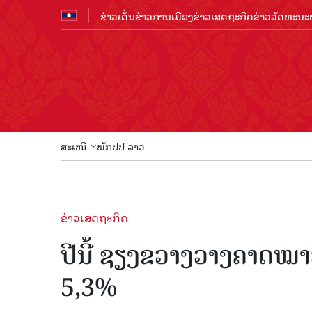
ຂ່າວເດັ່ນ
ຂ່າວການເມືອງ
ຂ່າວເສດຖະກິດ
ຂ່າວວັດທະນະທ
ສະເໜີ
ພັກປປ ລາວ
ຂ່າວເສດຖະກິດ
ປີນີ້ ຊຽງຂວາງວາງຄາດໝາ
5,3%