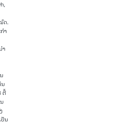
wh,
ໝົດ.
ກໍາ
ານຳ
ານ
ຶນ
ຕື້
ານ
່ງ
ເປັນ