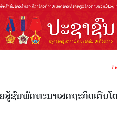
ຳ-ສັງຄົມ
ຂ່າວສືກສາ-ກິລາ
ຂ່າວຕ່າງປະເທດ
ຂ່າວທ່ອງທ່ຽວ
ຂ່າວການຮ່ວມມື
Logi
ຕ້ອນຮັບປີທ
ຍສູ້ຊົນພັດທະນາເສດຖະກິດເຕີບໂ