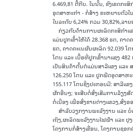
6.469,81 ຕື້ກີບ. ໃນນັ້ນ, ຂົງເຂດກະ
ອຸດສາຫະກໍາ - ກໍ່ສ້າງ ຂະຫຍາຍຕົວ
ໃນລະດັບ 6,24% ກວມ 30,82%,ລາຍຮັບສ
ກ່ຽວກັບດ້ານການຜະລິດກະສິກໍາແຂວ
ແມ່ນປູກເຂົ້າໃຫ້ໄດ້ 28.368 ຮຕ, ຄາດຄ
ຮຕ, ຄາດຄະເນຜົນຜະລິດ 92.039 ໂຕນ, 
ໂຕນ ແລະ ເນື້ອທີ່ປູກເຂົ້ານາແຊງ 482
ເປັນສິນຄ້າຕົ້ນຕໍແມ່ນສາລີແຂງ ແລະ
126.250 ໂຕນ ແລະ ປູກພືດອຸດສາຫະກ
155.117 ໂຕນຊຶ່ງປະກອບມີ: ສາລີແຂງ
ຜັກອື່ນໆ; ຈະສືບຕໍ່ສົ່ງເສີມການລ້ຽງ
ຕໍ່ເນື່ອງ ເພື່ອສົ່ງຂາຍຕ່າງແຂວງ,ສ
ສໍາລັບວຽກງານພະລັງງານ ແລະ ບໍ່ແຮ
ເຖິງ,ຜະລິດພະລັງງານໄຟຟ້າ ແລະ ປຸງ
ໂຄງການກໍ່ສ້າງເຂື່ອນ, ໂຄງການຊອກຄົ