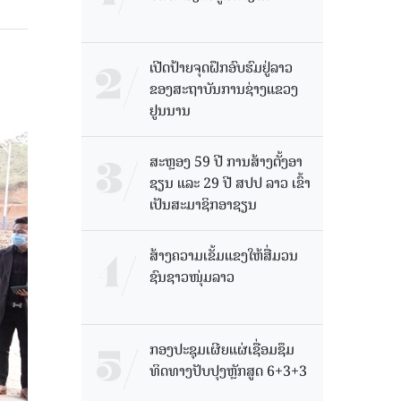
ເປີດປ້າຍຈຸດຝຶກອົບຮົມຢູ່ລາວ
ຂອງສະຖາບັນການຊ່າງແຂວງ
ຢູນນານ
ສະຫຼອງ 59 ປີ ການສ້າງຕັ້ງອາ
ຊຽນ ແລະ 29 ປີ ສປປ ລາວ ເຂົ້າ
ເປັນສະມາຊິກອາຊຽນ
ສ້າງຄວາມເຂັ້ມແຂງໃຫ້ສື່ມວນ
ຊົນຊາວໜຸ່ມລາວ
ກອງປະຊຸມເຜີຍແຜ່ເຊື່ອມຊຶມ
ທິດທາງປັບປຸງຫຼັກສູດ 6+3+3