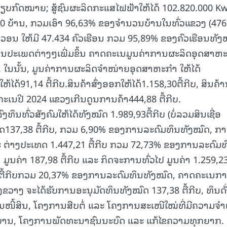
ບຽບກົດໝາຍ; ສູ້ຊົນຜະລິດກະແສໄຟຟ້າໃຫ້ໄດ້ 102.820.000 K
 460 ບ້ານ, ກວມເອົາ 96,63% ຂອງຈໍານວນບ້ານໃນທົ່ວແຂວງ (476
້າຖາວອນ ໃຫ້ມີ 47.434 ຄົວເຮືອນ ກວມ 95,89% ຂອງຄົວເຮືອນທັງ
ເພດຕ່າງໆເພີ່ມຂຶ້ນ ຄາດຄະເນມູນຄ່າການຜະລິດອຸດສາຫະ
. ໃນນັ້ນ, ມູນຄ່າການຜະລິດຈໍາໜ່າຍອຸດສາຫະກຳ ໃຫ້ໄດ້
້ໄດ້91,14 ຕື້ກີບ.ສິນຄ້າສົ່ງອອກໃຫ້ໄດ້1.158,30ຕື້ກີບ, ສິນຄ້
າດຄະເນປີ 2024 ແຂວງເກີນດູນການຄ້າ444,88 ຕື້ກີບ.
ງທຶນທົ່ວສັງຄົມໃຫ້ໄດ້ທັງໝົດ 1.989,93ຕື້ກີບ (ບໍ່ລວມສິນເຊື່ອ
ດ137,38 ຕື້ກີບ, ກວມ 6,90% ຂອງການລະດົມທຶນທັງໝົດ, ກ
່າງປະເທດ 1.447,21 ຕື້ກີບ ກວມ 72,73% ຂອງການລະດົມທ
ູນຄ່າ 187,98 ຕື້ກີບ ແລະ ກິດຈະການທົ່ວໄປ ມູນຄ່າ 1.259,23 
34 ຕື້ກີບກວມ 20,37% ຂອງການລະດົມທຶນທັງໝົດ, ຄາດຄະເນກ
ຂວາງ ຈະໄດ້ຮັບການອະນຸມັດທຶນທັງໝົດ 137,38 ຕື້ກີບ, ທຶນດັ
ານໜີ້ສິນ, ໂຄງການສືບຕໍ່ ແລະ ໂຄງການສະເໜີໃໝ່ທີ່ມີຄວາມຈໍາ
ຖະບານ, ໂຄງການພັດທະນາຊົນນະບົດ ແລະ ແກ້ໄຂຄວາມທຸກຍາກ.