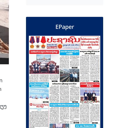
EPaper
ັກ
ດ
ຊຽງ