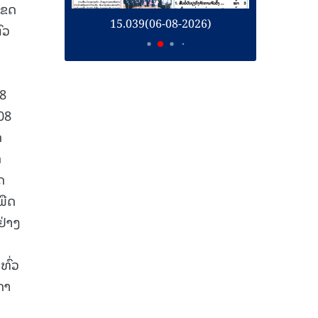
ເຂດ
26)
15.039(06-08-2026)
1
ົວ
18
08
ດ
້
ດ
ພືດ
ຢ່າງ
ທົ່ວ
ດາ