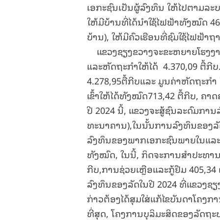
ເອກະຊົນເປັນຜູ້ລົງທຶນ ໃຫ້ໄປຕາມລະ
ໃຫ້ມີບ້ານທີ່ໄດ້ນໍາໃຊ້ໄຟຟ້າທັງໝົດ
ບ້ານ), ໃຫ້ມີຄົວເຮືອນທີ່ຊົມໃຊ້ໄຟຟ
ແຂວງຊຽງຂວາງຈະຂະຫຍາຍໂຮງງານປະ
ແລະຫັດຖະກຳໃຫ້ໄດ້ 4.370,09 ຕື້ກີບ
4.278,95ຕື້ກີບແລະ ມູນຄ່າຫັດຖະກຳ ໃຫ
ເຂົ້າໃຫ້ໄດ້ທັງໝົດ713,42 ຕື້ກີບ, ຄ
ປີ 2024 ນີ້, ແຂວງຈະສູ້ຊົນລະດົມການລົ
ທະນາຄານ),ໃນນັ້ນການລົງທຶນຂອງລັ
ລົງທຶນຂອງພາກເອກະຊົນພາຍໃນແລະ ຕ
ທັງໝົດ, ໃນນີ້, ກິດຈະການສໍາປະທານ ມ
ກີບ,ການຊ່ວຍເຫຼືອແລະກູ້ຢືມ 405,
ລົງທຶນຂອງລັດໃນປີ 2024 ທີ່ແຂວງຊຽງ
ກ່າວຕ້ອງໄດ້ສຸມໃສ່ແກ້ໄຂບັນດາໂຄງກ
ທີ່ສຸດ, ໂຄງການບຸລິມະສິດຂອງລັດ