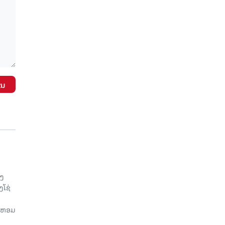
ັນ
ອງ
ງໂຊ່
ຍ, ຫອມ