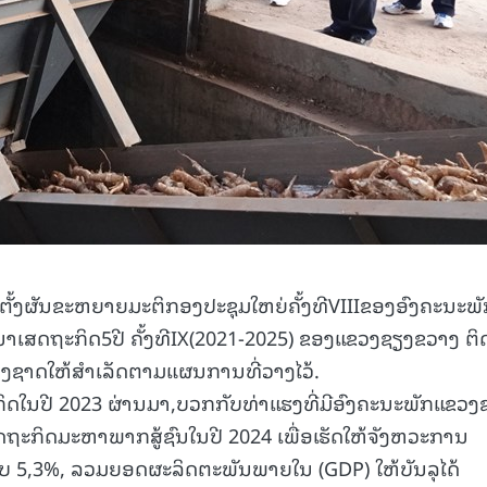
ດຕັ້ງຜັນຂະຫຍາຍມະຕິກອງປະຊຸມໃຫຍ່ຄັ້ງທີVIIIຂອງອົງຄະນະພ
າເສດຖະກິດ5ປີ ຄັ້ງທີIX(2021-2025) ຂອງແຂວງຊຽງຂວາງ ຕິ
່ງຊາດໃຫ້ສໍາເລັດຕາມແຜນການທີ່ວາງໄວ້.
ໃນປີ 2023 ຜ່ານມາ,ບວກກັບທ່າແຮງທີ່ມີອົງຄະນະພັກແຂວງ
ດຖະກິດມະຫາພາກສູ້ຊົນໃນປີ 2024 ເພື່ອເຮັດໃຫ້ຈັງຫວະການ
ບ 5,3%, ລວມຍອດຜະລິດຕະພັນພາຍໃນ (GDP) ໃຫ້ບັນລຸໄດ້