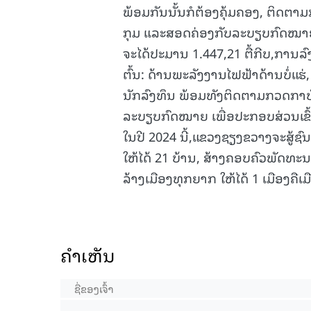
ພ້ອມກັນນັ້ນກໍຕ້ອງຄຸ້ມຄອງ, ຕິດຕ
ກຸມ ແລະສອດຄ່ອງກັບລະບຽບກົດໝາ
ຈະໄດ້ປະມານ 1.447,21 ຕື້ກີບ,ການ
ຕົ້ນ: ດ້ານພະລັງງານໄຟຟ້າດ້ານບໍ່ແຮ
ນັກລົງທຶນ ພ້ອມທັງຕິດຕາມກວດກາບັ
ລະບຽບກົດໝາຍ ເພື່ອປະກອບສ່ວນເຂ
ໃນປີ 2024 ນີ້,ແຂວງຊຽງຂວາງຈະສູ້ຊ
ໃຫ້ໄດ້ 21 ບ້ານ, ສ້າງຄອບຄົວພັດທະນາ
ລ້າງເມືອງທຸກຍາກ ໃຫ້ໄດ້ 1 ເມືອງຄືເມ
ຄໍາເຫັນ