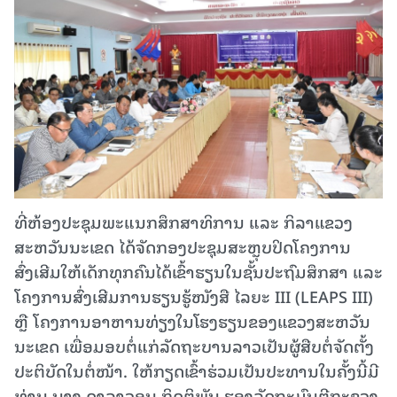
ທີ່ຫ້ອງປະຊຸມພະແນກສຶກສາທິການ ແລະ ກິລາແຂວງ
ສະຫວັນນະເຂດ ໄດ້ຈັດກອງປະຊຸມສະຫຼຸບປິດໂຄງການ
ສົ່ງເສີມໃຫ້ເດັກທຸກຄົນໄດ້ເຂົ້າຮຽນໃນຊັ້ນປະຖົມສຶກສາ ແລະ
ໂຄງການສົ່ງເສີມການຮຽນຮູ້ໜັງສື ໄລຍະ III (LEAPS III)
ຫຼື ໂຄງການອາຫານທ່ຽງໃນໂຮງຮຽນຂອງແຂວງສະຫວັນ
ນະເຂດ ເພື່ອມອບຕໍ່ແກ່ລັດຖະບານລາວເປັນຜູ້ສືບຕໍ່ຈັດຕັ້ງ
ປະຕິບັດໃນຕໍ່ໜ້າ. ໃຫ້ກຽດເຂົ້າຮ່ວມເປັນປະທານໃນຄັ້ງນີ້ມີ
ທ່ານ ນາງ ດາລາວອນ ກິດຕິພັນ ຮອງລັດຖະມົນຕີກະຊວງ