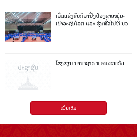
ເລີ່ມແຂ່ງຂັນກິລາປິ່ງປ່ອງຊາວໜຸ່ມ-
ເຍົາວະຊົນໂລກ ແລະ ຮຸ່ນທົ່ວໄປທີ່ ນວ
ໂຮງຮຽນ ນານາຊາດ ພອນສະຫວັນ
ເພີ່ມເຕີມ