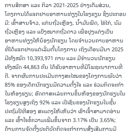
ການສຶກສາ ແລະ ກິລາ 2021-2025 ຢ່າງເຕັມສ່ວນ,
ໂຄງການໄດ້ແຈກຢາຍອາຫານທ່ຽງໃນໂຮງຮຽນ ຊຶ່ງປະກອບ
ມີ: ເຂົ້າສານຈ້າວ, ແກ່ນຖົ່ວເຫຼືອງ, ນ້ຳມັນພືດ, ໄຂ່ໄກ່, ນົມ
ຖົ່ວເຫຼືອງ ແລະ ແປ້ງໝາກຖົ່ວດາວ ເພື່ອປຸງແຕ່ງເປັນ
ອາຫານທ່ຽງໃຫ້ນ້ອງນັກຮຽນ ໂດຍຈໍານວນຄາບອາຫານ
ທີ່ໄດ້ແຈກຢາຍແຕ່ເລີ່ມຕົ້ນໂຄງການ ເຖິງເດືອນມີນາ 2025
ມີທັງໝົດ 10,393,971 ຄາບ ແລະ ມີຈໍານວນນັກຮຽນ
ທັງໝົດ 44,863 ຄົນ ໄດ້ຮັບອາຫານທີ່ມີໂພຊະນາການທີ່
ດີ. ຈາກຜົນການປະເມີນກາງສະໄໝຂອງໂຄງການພົບວ່າ
85% ຂອງເດັກນັກຮຽນມີຄວາມຕັ້ງໃຈ ແລະ ຮ່ວມກິດຈະກໍາ
ໃນຫ້ອງຮຽນ; ອັດຕາສະເລ່ຍການຂຶ້ນຫ້ອງຂອງນັກຮຽນໃນ
ໂຮງຮຽນສູງເຖິງ 92% ແລະ ເປີເຊັນຂອງນັກຮຽນໃນຊັ້ນ
ປະຖົມປີທີສອງ ສະແດງໃຫ້ເຫັນວ່າ ເຂົາເຈົ້າສາມາດອ່ານ
ແລະ ເຂົ້າໃຈຂໍ້ຄວາມເພີ່ມຂຶ້ນຈາກ 3.17% ເປັນ 3.65%;
ດ້ານການຈັດຕັ້ງປະຕິບັດກິດຈະກໍາການສົົ່ງເສີມການມີ