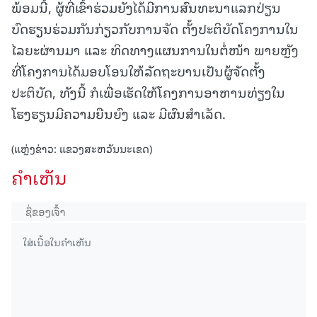
ພ້ອມນີ້, ຜູ້ທີ່ເຂົ້າຮ່ວມຍັງໄດ້ມີການສົນທະນາແລກປ່ຽນ
ບົດຮຽນຮ່ວມກັນກ່ຽວກັບການຈັດ ຕັ້ງປະຕິບັດໂຄງການໃນ
ໄລຍະຜ່ານມາ ແລະ ທິດທາງແຜນການໃນຕໍ່ໜ້າ ພາຍຫຼັງ
ທີ່ໂຄງການໄດ້ມອບໂອນໃຫ້ລັດຖະບານເປັນຜູ້ຈັດຕັ້ງ
ປະຕິບັດ, ທັງນີ້ ກໍເພື່ອເຮັດໃຫ້ໂຄງການອາຫານທ່ຽງໃນ
ໂຮງຮຽນມີຄວາມຍືນຍົງ ແລະ ມີຜົນສຳເລັດ.
(ແຫຼ່ງຂ່າວ: ແຂວງສະຫວັນນະເຂດ)
ຄໍາເຫັນ