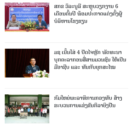
ສກຂ ວິລະບູລີ ສະຫຼຸບວຽກງານ 6
ເດືອນຕົ້ນປີ ພ້ອມປະກາດແຕ່ງຕັ້ງຜູ້
ບໍລິຫານໂຮງຮຽນ
ມຊ ເນັ້ນໃສ່ 4 ປັດໄຈຫຼັກ ພັດທະນາ
ບຸກຄະລາກອນສື່ສານມວນຊົນ ໃຫ້ເປັນ
ມືອາຊີບ ແລະ ທັນກັບຍຸກສະໄໝ
ກົມໃຫຍ່ພະລາທິການກອງທັບ ສ້າງ
ຂະບວນການແຂ່ງຂັນກິລາຍິງປືນ