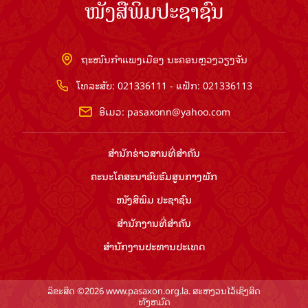
ໜັງສືພິມປະຊາຊົນ
ຖະໜົນກຳແພງເມືອງ ນະຄອນຫຼວງວຽງຈັນ
ໂທລະສັບ: 021336111 - ແຟັກ: 021336113
ອີເມວ:
pasaxonn@yahoo.com
ສຳ​ນັກ​ຂ່າວ​ສານ​ທີ່​ສຳ​ຄັນ​
ຄະນະໂຄສະນາອົບຮົມ​ສູນ​ກາງ​ພັກ
ໜັງສືພິມ ປະ​ຊາ​ຊົນ
ສຳ​ນັກ​ງານ​ທີ່​ສຳ​ຄັນ
ສຳ​ນັກ​ງານ​ປະ​ທານ​ປະ​ເທດ
ລິຂະສິດ ©2026 www.pasaxon.org.la. ສະຫງວນໄວ້ເຊິງສິດ
ທັງຫມົດ