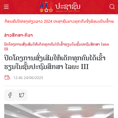
ອນຮັບປີທ່ອງທ່ຽວລາວ 2024 ປະຊາຊົນລາວທຸກຄົນຈົ່ງພ້ອມເປັນເຈົ້າພາບທີ່ດີ 
ຂ່າວສືກສາ-ກິລາ
ປິດໂຄງການສົ່ງເສີມໃຫ້ເດັກທຸກຄົນໄດ້ເຂົ້າຮຽນໃນຊັ້ນປະຖົມສຶກສາ ໄລຍະ
III
ປິດໂຄງການສົ່ງເສີມໃຫ້ເດັກທຸກຄົນໄດ້ເຂົ້າ
ຮຽນໃນຊັ້ນປະຖົມສຶກສາ ໄລຍະ III
12:46 24/06/2025