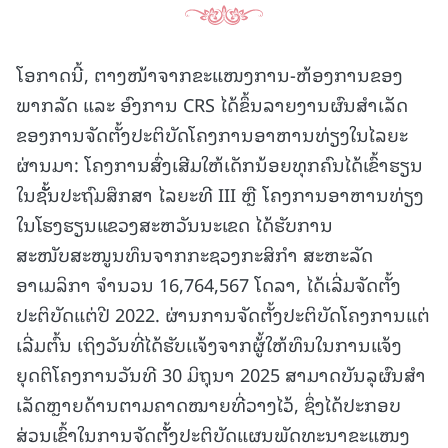
ໂອກາດນີ້, ຕາງໜ້າຈາກຂະແໜງການ-ຫ້ອງການຂອງ
ພາກລັດ ແລະ ອົງການ CRS ໄດ້ຂຶ້ນລາຍງານຜົນສຳເລັດ
ຂອງການຈັດຕັ້ງປະຕິບັດໂຄງການອາຫານທ່ຽງໃນໄລຍະ
ຜ່ານມາ: ໂຄງການສົ່ງເສີມໃຫ້ເດັກນ້ອຍທຸກຄົນໄດ້ເຂົ້າຮຽນ
ໃນຊັັ້ນປະຖົມສຶກສາ ໄລຍະທີ III ຫຼື ໂຄງການອາຫານທ່ຽງ
ໃນໂຮງຮຽນແຂວງສະຫວັນນະເຂດ ໄດ້ຮັບການ
ສະໜັບສະໜູນທຶນຈາກກະຊວງກະສິກໍາ ສະຫະລັດ
ອາເມລິກາ ຈຳນວນ 16,764,567 ໂດລາ, ໄດ້ເລີ່ມຈັດຕັ້ງ
ປະຕິບັດແຕ່ປີ 2022. ຜ່ານການຈັດຕັ້ງປະຕິບັດໂຄງການແຕ່
ເລີ່ມຕົ້ນ ເຖິງວັນທີ່ໄດ້ຮັບເເຈ້ງຈາກຜູ້້ໃຫ້ທຶນໃນການແຈ້ງ
ຍຸດຕິໂຄງການວັນທີ 30 ມິຖຸນາ 2025 ສາມາດບັນລຸຜົນສໍາ
ເລັດຫຼາຍດ້ານຕາມຄາດໝາຍທີ່ວາງໄວ້, ຊຶ່ງໄດ້ປະກອບ
ສ່ວນເຂົ້າໃນການຈັດຕັັ້ງປະຕິບັດແຜນພັດທະນາຂະແໜງ