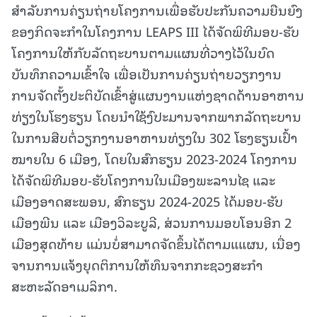
ສຳລັບການຄ່ຽນຖ່າຍໂຄງການເພື່ອຮັບປະກັນຄວາມຍືນຍົງ
ຂອງກິດຈະກໍາໃນໂຄງການ LEAPS III ໄດ້ຈັດພິທີມອບ-ຮັບ
ໂຄງການໃຫ້ກັບລັດຖະບານຕາມແຜນທີ່ວາງໄວ້ໃນບົດ
ບັນທຶກຄວາມເຂົ້າໃຈ ເພື່ອເປັນການຄ່ຽນຖ່າຍວຽກງານ
ການຈັດຕັ້ງປະຕິບັດເຂົ້າສູ່ແຜນງານແຫ່ງຊາດດ້ານອາຫານ
ທ່ຽງໃນໂຮງຮຽນ ໂດຍນໍາໃຊ້ງົປະມານຈາກພາກລັດຖະບານ
ໃນການສືບຕໍ່ວຽກງານອາຫານທ່ຽງໃນ 302 ໂຮງຮຽນເປົ້າ
ໝາຍໃນ 6 ເມືອງ, ໂດຍໃນສົກຮຽນ 2023-2024 ໂຄງການ
ໄດ້ຈັດພິທີມອບ-ຮັບໂຄງການໃນເມືອງພະລານໄຊ ແລະ
ເມືອງອາດສະພອນ, ສົກຮຽນ 2024-2025 ໄດ້ມອບ-ຮັບ
ເມືອງພີນ ແລະ ເມືອງວິລະບູລີ, ສ່ວນການມອບໂອນອີກ 2
ເມືອງສຸດທ້າຍ ແມ່ນບໍ່ສາມາດຈັດຂຶ້ນໄດ້ຕາມແແຜນ, ເນື່ອງ
ຈານການແຈ້ງຍຸດຕິການໃຫ້ທຶນຈາກກະຊວງສະກໍາ
ສະຫະລັດອາເມລິກາ.