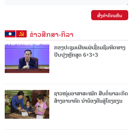
ສົ່ງຄໍາຄິດເຫັນ
ຂ່າວສືກສາ-ກິລາ
ກອງປະຊຸມເຜີຍແຜ່ເຊື່ອມຊຶມທິດທາງ
ປັບປຸງຫຼັກສູດ 6+3+3
ຊາວໜຸ່ມອາສາສະໝັກ ສືບຕໍ່ພາລະກິດ
ສ້າງອານາຄົດ ນໍານ້ອງຄືນສູ່ໂຮງຮຽນ