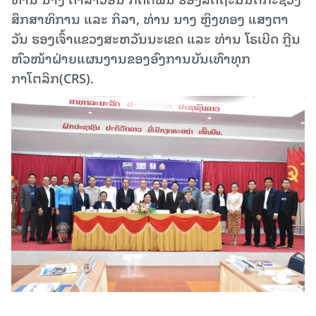
ສຶກສາທິການ ແລະ ກິລາ, ທ່ານ ນາງ ຫຼິງທອງ ແສງຕາ
ວັນ ຮອງເຈົ້າແຂວງສະຫວັນນະເຂດ ແລະ ທ່ານ ໂຣເບີດ ກຼີນ
ຫົວໜ້າຝ່າຍແຜນງານຂອງອົງການບັນເທົາທຸກ
ກາໂຕລິກ(CRS).