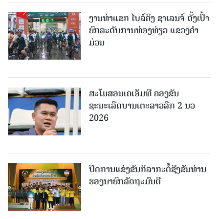
ງານທ່າແຂກ ໄບລ໌ຄິງ ຊາເລນຈ໌ ຕັ້ງເປົ້າ
ຍົກລະດັບການທ່ອງທ່ຽວ ແຂວງຄໍາ
ມ່ວນ
ສະໂມສອນເຄເອັມທີ ຄອງຂັນ
ຊະນະເລີດບານເຕະລາວລີກ 2 ນວ
2026
ປິດການແຂ່ງຂັນກິລາກະຕໍ້ຊີງຂັນທ່ານ
ຮອງນາຍົກລັດຖະມົນຕີ