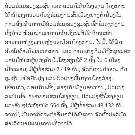
ສ່ວນຮ່ວມຂອງຊຸມຊົນ ແລະ ສວນຄົວໃນໂຮງຮຽນ ໂຄງການ
ໄດ້ເຮັດວຽກຮ່ວມກັບຄູ່ຮ່ວມງານຂັ້ນເມືອງຢ່າງຕໍ່ເນື່ອງໃນ
ການສົ່ງເສີມການມີສ່ວນຮ່ວມຂອງຊຸມຊົນເຂົ້າໃນວຽກງານ
ດັ່ງກ່າວ ພ້ອມນໍາພາການຈັດຕັ້ງປະຕິບັດກິດຈະກໍາ
ອາຫານທ່ຽງພາຍຫຼັງມອບໂອນໂຄງການ. ໃນນີ້, ໄດ້ຝຶກ
ອົບຮົມດ້ານໂພຊະນາການ ແລະ ການແຕ່ງກິນທີ່ຖືກສຸຂະອະ
ນາໄມໃຫ້ແກ່ຜູ້ແຕ່ງກິນໃນໂຮງຮຽນໄດ້ 2 ຄັ້ງ ໃນ 6 ເມືອງ
ເປົ້າໝາຍ, ມີຜູ້ເຂົ້າຮ່ວມ 2,419 ຄົນ, ຈັດກິດຈະກໍາຮ່ວມກັບ
ຊຸມຊົນ ເພື່ອປັບປຸງ ແລະ ປົວແປງພື້ນຖານໂຄງລ່າງ,
ເຮືອນຄົວ, ບ່ອນກິນເຂົ້າ, ສາງເກັບມ້ຽນອາຫານ, ປົວແປງ
ລະບົບນ້ຳ, ຂະຫຍາຍສວນໂຮງຮຽນ, ປົວແປງຮົ້ວໂຮງຮຽນ
ແລະອື່ນໆໄດ້ທັງໝົດ 554 ຄັັ້ງ, ມີຜູ້ເຂົ້າຮ່ວມ 48,132 ຄົນ.
ຈາກນີ້, ບັນດາກິດຈະກຳອື່ນໆກໍໄດ້ຮັບການຈັດຕັ້ງປະຕິບັດ
ສຳເລັດຕາມແຜນການທີ່ວາງໄວ້.