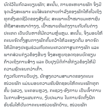
ນົດໄວ້ໃນກົດລະບຽບພັກ; ສະນັ້ນ, ການຂະຫຍາຍພັກ ຈຶ່ງມີ
ຈຸດເລັ່ງສະເພາະ ແນໃສ່ແຈກຢາຍກໍາລັງຂອງພັກໃຫ້ທົ່ວເຖິງ
ທຸກຂົງເຂດຊີວິດຂອງສັງຄົມ; ສະເພາະເປົ້າໝາຍມະຫາຊົນ
ທີ່ຖືສາສະໜາຕ່າງໆ, ເປົ້າໝາຍທີ່ແຕ່ງງານກັບຄົນຕ່າງ
ປະເທດ ເປັນບັນຫາທີ່ມີຄວາມຫຼໍ່ແຫຼມ. ສະນັ້ນ, ຈຶ່ງມອບໃຫ້
ຄະນະຈັດຕັ້ງສູນກາງພັກຄົ້ນຄວ້າໃຫ້ລະອຽດຕື່ມ ອາດຈັດ
ໃຫ້ມີກອງປະຊຸມຮ່ວມກັບຄະນະກວດກາສູນກາງພັກ ແລະ
ພາກສ່ວນກ່ຽວຂ້ອງອື່ນໆ ຈຶ່ງສະຫຼຸບຖອດຖອນບົດຮຽນ
ກ້າວເຖິງການສ້າງ ແລະ ປັບປຸງນິຕິກໍາທີ່ກ່ຽວຂ້ອງໃຫ້ມີ
ຄວາມຊັດເຈນກວ່າເກົ່າ.
ກ່ຽວກັບການປັບປຸງ, ຍົກສູງຄວາມສາມາດຂອງຄະນະ
ໜ່ວຍພັກ ແມ່ນມອບຄວາມຮັບຜິດຊອບໃຫ້ຄະນະພັກທຸກ
ຂັ້ນ (ແຂວງ, ນະຄອນຫຼວງ, ກະຊວງ-ອົງການ ເປັນເຈົ້າການ
ໃນການສ້າງແຜນການ, ງົບປະມານ ໃນການຈັດຕັ້ງຝຶກ
ອົບຮົມໃຫ້ບັນດາຄະນະໜ່ວຍພັກບ້ານ, ໜ່ວຍພັກ