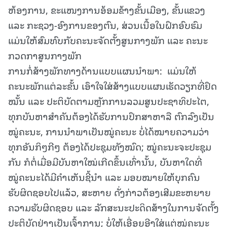
ຫ້ອງການ, ຂະແໜງການອ້ອມຂ້າງຂັ້ນເມືອງ, ຂັ້ນແຂວງ
ແລະ ກະຊວງ-ອົງການຂອງຕົນ, ສ່ວນເນື້ອໃນຝຶກອົບຮົມ
ແມ່ນໃຫ້ສົມທົບກັບຄະນະຈັດຕັ້ງສູນກາງພັກ ແລະ ຄະນະ
ກວດກາສູນກາງພັກ
ການກໍ່ສ້າງພັກທາງດ້ານແບບແຜນນໍາພາ: ແມ່ນໃຫ້
ຄະນະພັກແຕ່ລະຂັ້ນ ເອົາໃຈໃສ່ສ້າງແບບແຜນເຮັດວຽກທີ່ຢຶດ
ໝັ້ນ ແລະ ປະຕິບັດຕາມຫຼັກການລວມສູນປະຊາທິປະໄຕ,
ທຸກບັນຫາສໍາຄັນຕ້ອງໄດ້ຮັບການປຶກສາຫາລື ຕົກລົງເປັນ
ໝູ່ຄະນະ, ການນໍາພາເປັນໝູ່ຄະນະ ບໍ່ໄດ້ໝາຍຄວາມວ່າ
ທຸກອັນກິໆກີໆ ຕ້ອງໄດ້ປະຊຸມທັງໝົດ; ໝູ່ຄະນະຈະປະຊຸມ
ກັນ ກໍຕໍ່ເມື່ອມີບັນຫາໃໝ່ເກີດຂຶ້ນເທົ່ານັ້ນ, ບັນຫາໃດທີ່
ໝູ່ຄະນະໄດ້ມີຄໍາເຫັນຊີ້ນໍາ ແລະ ມອບໝາຍໃຫ້ບຸກຄົນ
ຮັບຜິດຊອບໄປແລ້ວ, ສະຫາຍ ດັ່ງກ່າວຕ້ອງເສີມຂະຫຍາຍ
ຄວາມຮັບຜິດຊອບ ແລະ ລັກສະນະປະດິດສ້າງໃນການຈັດຕັ້ງ
ປະຕິບັດຢ່າງເປັນເຈົ້າການ; ບໍ່ໃຫ້ເອື່ອຍອີງໃສ່ແຕ່ໝູ່ຄະນະ