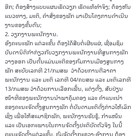
ອີກ; ຕ້ອງສ້າງແບບແຜນເຮັດວຽກ ເຮັດແທ້ທໍາຈິງ; ຕ້ອງຫັນ
ແນວທາງ, ມະຕິ, ຄໍາສັ່ງຂອງພັກ ມາເປັນໂຄງການດໍາເນີນ
ງານຂອງຂັ້ນຕົນ;
2. ວຽກງານພະນັກງານ.
ອົງຄະນະພັກ ແຕ່ລະຂັ້ນ ຕ້ອງໄດ້ສືບຕໍ່ເຜີຍແຜ່, ເຊື່ອມຊຶມ
ບັນດານິຕິກຳກ່ຽວກັບວຽກງານພະນັກງານທີ່ສູນກາງພັກ
ວາງອອກ ເປັນຕົ້ນແມ່ນມະຕິຂອງກົມການເມືອງສູນກາງ
ພັກ ສະບັບເລກທີ 21/ກມສພ ວ່າດ້ວຍການຕີລາຄາ
ພະນັກງານ ແລະ ມະຕິ ເລກທີ 04/ຄບສພ ແລະ ມະຕິເລກທີ
13/ກມສພ ວ່າດ້ວຍການເລືອກເຟັ້ນ, ແຕ່ງຕັ້ງ, ສັບປ່ຽນ
ໜ້າທີ່ຂອງພະນັກງານນໍາພາຄຸ້ມຄອງ ແລະ ຄໍາແນະນໍາ
ຂອງຄະນະຈັດຕັ້ງສູນກາງພັກ ຕໍ່ບັນດາມະຕິດັ່ງກ່າວໃຫ້ເລິກ
ເຊິ່ງ ເພື່ອໃຫ້ສະມາຊິກພັກ, ພະນັກງານຮັບຮູ້, ກໍາແໜ້ນ
ແລະ ເປັນເອກະພາບໃນການຈັດຕັ້ງປະຕິບັດຕົວຈິງ ໃນນີ້
ຄະນະຈັດຕັ້ງແຕ່ລະຂັ້ນ, ກົມຈັດຕັ້ງກະຊວງ-ອົງການ ຕ້ອງ