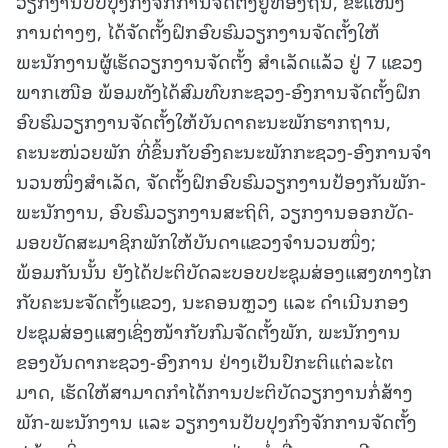
ວຽກງານປັບປຸງກົງຈັກການຈັດຕັ້ງຢູ່ທ້ອງຖິ່ນ, ຂະແໜງ
ການຕ່າງໆ, ໄດ້ຈັດຕັ້ງຝຶກອົບຮົມວຽກງານຈັດຕັ້ງໃຫ້
ພະນັກງານຜູ້ເຮັດວຽກງານຈັດຕັ້ງ ສໍາເລັດແລ້ວ ຢູ່ 7 ແຂວງ
ພາກເໜືອ ພ້ອມທັງໄດ້ສົມທົບກະຊວງ-ອົງການຈັດຕັ້ງຝຶກ
ອົບຮົມວຽກງານຈັດຕັ້ງໃຫ້ບັນດາຄະນະພັກຮາກຖານ,
ຄະນະໜ່ວຍພັກ ທີ່ຂຶ້ນກັບອົງຄະນະພັກກະຊວງ-ອົງການຈໍາ
ນວນໜຶ່ງສໍາເລັດ, ຈັດຕັ້ງຝຶກອົບຮົມວຽກງານປ້ອງກັນພັກ-
ພະນັກງານ, ອົບຮົມວຽກງານສະຖິຕິ, ວຽກງານອອກບັດ-
ມອບບັດສະມາຊິກພັກໃຫ້ບັນດາແຂວງຈໍານວນໜຶ່ງ;
ພ້ອມກັນນັ້ນ ຍັງໄດ້ປະຕິບັດລະບອບປະຊຸມສ່ອງແສງທາງໄກ
ກັບຄະນະຈັດຕັ້ງແຂວງ, ນະຄອນຫຼວງ ແລະ ດໍາເນີນກອງ
ປະຊຸມສ່ອງແສງເຊິ່ງໜ້າກັບກົມຈັດຕັ້ງພັກ, ພະນັກງານ
ຂອງບັນດາກະຊວງ-ອົງການ ຢ່າງເປັນປົກະຕິແຕ່ລະໄຕ
ມາດ, ເຮັດໃຫ້ສາມາດກຳໄດ້ການປະຕິບັດວຽກງານກໍ່ສ້າງ
ພັກ-ພະນັກງານ ແລະ ວຽກງານປັບປຸງກົງຈັກການຈັດຕັ້ງ