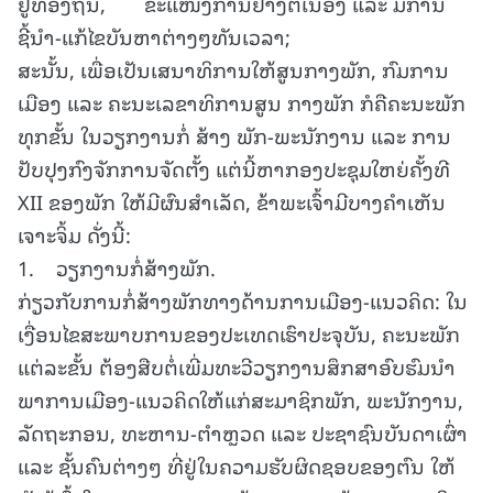
ຢູທ້ອງຖິ່ນ, ຂະແໜງການຢ່າງຕໍ່ເນື່ອງ ແລະ ມີການ
ຊີ້ນຳ-ແກ້ໄຂບັນຫາຕ່າງໆທັນເວລາ;
ສະນັ້ນ, ເພື່ອເປັນເສນາທິການໃຫ້ສູນກາງພັກ, ກົມການ
ເມືອງ ແລະ ຄະນະເລຂາທິການສູນ ກາງພັກ ກໍຄືຄະນະພັກ
ທຸກຂັ້ນ ໃນວຽກງານກໍ່ ສ້າງ ພັກ-ພະນັກງານ ແລະ ການ
ປັບປຸງກົງຈັກການຈັດຕັ້ງ ແຕ່ນີ້ຫາກອງປະຊຸມໃຫຍ່ຄັ້ງທີ
XII ຂອງພັກ ໃຫ້ມີຜົນສໍາເລັດ, ຂ້າພະເຈົ້າມີບາງຄໍາເຫັນ
ເຈາະຈິ້ມ ດັ່ງນີ້:
1. ວຽກງານກໍ່ສ້າງພັກ.
ກ່ຽວກັບການກໍ່ສ້າງພັກທາງດ້ານການເມືອງ-ແນວຄິດ: ໃນ
ເງື່ອນໄຂສະພາບການຂອງປະເທດເຮົາປະຈຸບັນ, ຄະນະພັກ
ແຕ່ລະຂັ້ນ ຕ້ອງສືບຕໍ່ເພີ່ມທະວີວຽກງານສຶກສາອົບຮົມນໍາ
ພາການເມືອງ-ແນວຄິດໃຫ້ແກ່ສະມາຊິກພັກ, ພະນັກງານ,
ລັດຖະກອນ, ທະຫານ-ຕຳຫຼວດ ແລະ ປະຊາຊົນບັນດາເຜົ່າ
ແລະ ຊັ້ນຄົນຕ່າງໆ ທີ່ຢູ່ໃນຄວາມຮັບຜິດຊອບຂອງຕົນ ໃຫ້