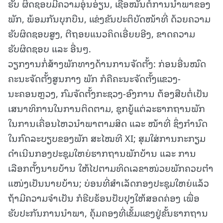
ຮັບ ຜິດຊອບມີຄວາມອຸ່ນອ່ຽນ, ເຊື່ອໝັ້ນຕໍ່ການນໍາພາຂອງ
ພັກ, ພ້ອມກັນບຸກບືນ, ແຂ່ງຂັນປະຕິບັດໜ້າທີ່ ດ້ວຍຄວາມ
ຮັບຜິດຊອບສູງ, ຕີຖອຍແນວຄິດເອື່ຍຍອີງ, ຂາດຄວາມ
ຮັບຜິດຊອບ ແລະ ອື່ນໆ.
ວຽກງານກໍ່ສ້າງພັກທາງດ້ານການຈັດຕັ້ງ: ກ່ອນອື່ນໝົດ
ຄະນະຈັດຕັ້ງສູນກາງ ພັກ ກໍຄືຄະນະຈັດຕັ້ງແຂວງ-
ນະຄອນຫຼວງ, ກົມຈັດຕັ້ງກະຊວງ-ອົງການ ຕ້ອງສືບຕໍ່ເປັນ
ເສນາທິການໃນການຕິດຕາມ, ຊຸກຍູ້ແຕ່ລະຮາກຖານພັກ
ໃນການເຄື່ອນໄຫວນໍາພາຕາມສິດ ແລະ ໜ້າທີ່ ຊຶ່ງກໍານົດ
ໃນກົດລະບຽບຂອງພັກ ສະໄໝທີ XI; ສຸມໃສ່ການກະກຽມ
ດໍາເນີນກອງປະຊຸມໃຫຍ່ຮາກຖານພັກບ້ານ ແລະ ການ
ເລືອກຕັ້ງນາຍບ້ານ ໃຫ້ໄປຕາມທິດເລຂາໜ່ວຍພັກຄວບຕໍາ
ແໜ່ງເປັນນາຍບ້ານ; ບ່ອນທີ່ສໍາເລັດກອງປະຊຸມໃຫຍ່ແລ້ວ
ຖ້າມີຄວາມຈໍາເປັນ ກໍຮີບຮ້ອນປັບປຸງໃຫ້ສອດຄ່ອງ ເພື່ອ
ຮັບປະກັນການນຳພາ, ຄຸ້ມຄອງທີ່ເຂັ້ມແຂງຢູ່ຂັ້ນຮາກຖານ