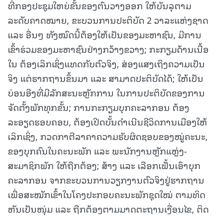
ທີ່ກອງປະຊຸມໃຫຍ່ຂັ້ນຂອງຕົນວາງອອກ ໃຫ້ບັນລຸຕາມ
ລະດັບຄາດໝາຍ, ຂະບວນການປະຕິບັດ 2 ວາລະແຫ່ງຊາດ
ແລະ ອື່ນໆ ທັງໝົດນີ້ຕ້ອງໃຫ້ເປັນຂອງມະຫາຊົນ, ມີການ
ເຂົ້າຮ່ວມຂອງມະຫາຊົນຢ່າງກວ້າງຂວາງ; ກະກຽມດ້ານເນື້ອ
ໃນ ຕ້ອງເລິກເຊິ່ງແທດກັບຕົວຈິງ, ສ່ອງແສງເຖິງຄວາມເປັນ
ຈິງ ແຕ່ຮາກຖານຂຶ້ນມາ ແລະ ສາມາດປະຕິບັດໄດ້; ໃຫ້ເປັນ
ບ່ອນອີງທີ່ມີລັກສະນະຫຼັກການ ໃນການປະຕິບັດຂອງການ
ຈັດຕັ້ງພັກທຸກຂັ້ນ; ການກະກຽມບຸກຄະລາກອນ ຕ້ອງ
ລະອຽດຮອບຄອບ, ຕ້ອງເປີດບັ້ນດໍາເນີນຊີວິດການເມືອງໃຫ້
ເລິກເຊິ່ງ, ກວດກາຕີລາຄາຄວາມຮັບຜິດຊອບຂອງໝູ່ຄະນະ,
ຂອງບຸກຄົນໃນຄະນະພັກ ແລະ ພະນັກງານຫຼັກແຫຼ່ງ-
ສະມາຊິກພັກ ໃຫ້ຖືກຕ້ອງ; ສ້າງ ແລະ ເລືອກເຟັ້ນເອົາບຸກ
ຄະລາກອນ ຈາກຂະບວນການວຽກງານຕົວຈິງຢູ່ຮາກຖານ
ເພື່ອສະໝັກເຂົ້າໃນໂຄງປະກອບຄະນະພັກຊຸດໃໝ່ ຕາມທິດ
ຫັນເປັນໜຸ່ມ ແລະ ຖືກຕ້ອງຕາມມາດຕະຖານເງື່ອນໄຂ, ຕິດ