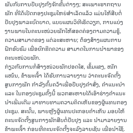
ພັນກັບການປັບປຸງກົງຈັກຂັ້ນຕ່າງໆ; ສະເພາະຮາກຖານ
ພັກ ທີ່ໄດ້ເປີດກອງປະຊຸມໃຫຍ່ສຳເລັດແລ້ວ ແມ່ນໃຫ້ສືບຕໍ່
ປັບປຸງພາລະບົດບາດ, ແບບແຜນວິທີເຮັດວຽກ, ການແບ່ງ
ງານພາຍໃນຄະນະໜ່ວຍພັກໃຫ້ສອດຄ່ອງຕາມຄວາມຮູ້,
ຄວາມສາມາດຂອງ ແຕ່ລະສະຫາຍ; ຕ້ອງສ້າງແຜນການ
ຝຶກອົບຮົມ ເພື່ອຍົກຂີດຄວາມ ສາມາດໃນການນໍາພາຂອງ
ຄະນະໜ່ວຍພັກ.
ກ່ຽວກັບການກໍ່ສ້າງໜ່ວຍພັກປອດໃສ, ເຂັ້ມແຂງ, ໜັກ
ແໜ້ນ, ຂ້າພະເຈົ້າ ໄດ້ຮັບການລາຍງານ ວ່າຄະນະຈັດຕັ້ງ
ສູນກາງພັກ ກໍາລັງຄົ້ນຄວ້າເພື່ອປັບປຸງຄໍາສັ່ງ, ຄໍາແນະນໍາ
ແລະ ໃນກອງປະຊຸມຄັ້ງນີ້ ພວກສະຫາຍໄດ້ເອົາຮ່າງຄໍາແນະ
ນໍາເພີ່ມເຕີມ ມາທາບທາມຄວາມຄິດເຫັນຂອງຜູ້ແທນກອງ
ປະຊຸມ. ສະນັ້ນ, ພາຍຫຼັງຜູ້ແທນປະກອບຄໍາເຫັນ ມອບໃຫ້
ຄະນະຈັດຕັ້ງສູນກາງພັກສືບຕໍ່ປັບປຸງ ແລະ ນໍາມາລາຍງານ
ຂ້າພະເຈົ້າ ກ່ອນທີ່ຄະນະຈັດຕັ້ງຈະລົງລາຍເຊັນ ເພື່ອນໍາໃຊ້.