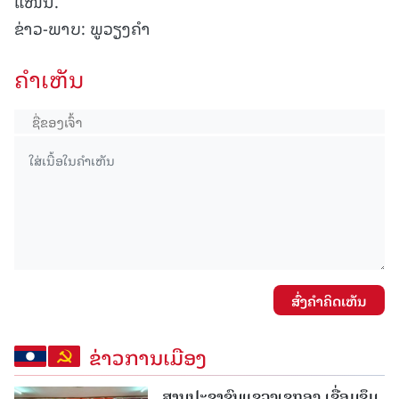
ແໜ້ນ.
ຂ່າວ-ພາບ: ພູວຽງຄຳ
ຄໍາເຫັນ
ສົ່ງຄໍາຄິດເຫັນ
ຂ່າວການເມືອງ
ສານປະຊາຊົນແຂວງເຊກອງ ເຊື່ອມຊຶມ