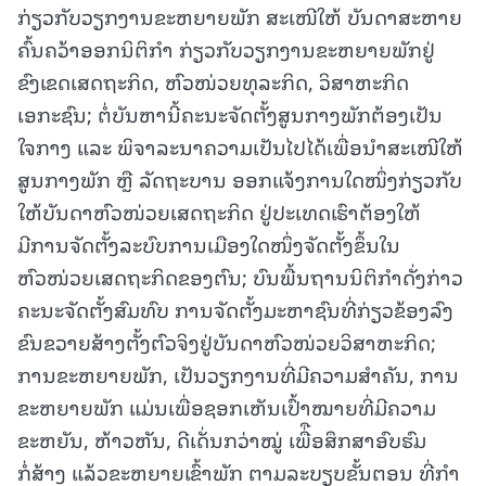
ກ່ຽວກັບວຽກງານຂະຫຍາຍພັກ ສະເໜີໃຫ້ ບັນດາສະຫາຍ
ຄົ້ນຄວ້າອອກນິຕິກຳ ກ່ຽວກັບວຽກງານຂະຫຍາຍພັກຢູ່
ຂົງເຂດເສດຖະກິດ, ຫົວໜ່ວຍທຸລະກິດ, ວິສາຫະກິດ
ເອກະຊົນ; ຕໍ່ບັນຫານີ້ຄະນະຈັດຕັ້ງສູນກາງພັກຕ້ອງເປັນ
ໃຈກາງ ແລະ ພິຈາລະນາຄວາມເປັນໄປໄດ້ເພື່ອນໍາສະເໜີໃຫ້
ສູນກາງພັກ ຫຼື ລັດຖະບານ ອອກແຈ້ງການໃດໜຶ່ງກ່ຽວກັບ
ໃຫ້ບັນດາຫົວໜ່ວຍເສດຖະກິດ ຢູ່ປະເທດເຮົາຕ້ອງໃຫ້
ມີການຈັດຕັ້ງລະບົບການເມືອງໃດໜຶ່ງຈັດຕັ້ງຂຶ້ນໃນ
ຫົວໜ່ວຍເສດຖະກິດຂອງຕົນ; ບົນພື້ນຖານນິຕິກໍາດັ່ງກ່າວ
ຄະນະຈັດຕັ້ງສົມທົບ ການຈັດຕັ້ງມະຫາຊົນທີ່ກ່ຽວຂ້ອງລົງ
ຂົນຂວາຍສ້າງຕັ້ງຕົວຈິງຢູ່ບັນດາຫົວໜ່ວຍວິສາຫະກິດ;
ການຂະຫຍາຍພັກ, ເປັນວຽກງານທີ່ມີຄວາມສໍາຄັນ, ການ
ຂະຫຍາຍພັກ ແມ່ນເພື່ອຊອກເຫັນເປົ້າໝາຍທີ່ມີຄວາມ
ຂະຫຍັນ, ຫ້າວຫັນ, ດີເດັ່ນກວ່າໝູ່ ເພື່ືອສຶກສາອົບຮົມ
ກໍ່ສ້າງ ແລ້ວຂະຫຍາຍເຂົ້າພັກ ຕາມລະບຽບຂັ້ນຕອນ ທີ່ກໍາ