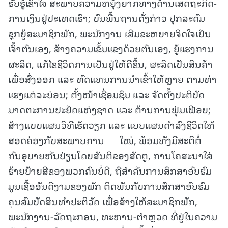
ຮັບຮູ້ເຂົ້າໃຈ ສະພາບຄວາມຫຍຸ້ງຍາກທາງດ້ານເສດຖະກິດ-
ການເງິນຢູ່ປະເທດເຮົາ; ບົນພື້ນຖານດັ່ງກ່າວ ປຸກລະດົມ
ຊຸກຍູ້ສະມາຊິກພັກ, ພະນັກງານ ເສີມຂະຫຍາຍຈິດໃຈເປັນ
ເຈົ້າຕົນເອງ, ສ້າງຄວາມເຂັ້ມແຂງດ້ວຍຕົນເອງ, ຍູ້ແຮງການ
ຜະລິດ, ແກ້ໄຂຊີວິດການເປັນຢູ່ໃຫ້ດີຂຶ້ນ, ຜະລິດເປັນສິນຄ້າ
ເພື່ອສົ່ງອອກ ແລະ ທົດແທນການນຳເຂົ້າໃຫ້ຫຼາຍ ຕາມທ່າ
ແຮງແຕ່ລະບ່ອນ; ຕັ້ງໜ້າເຊື່ອມຊຶມ ແລະ ຈັດຕັ້ງປະຕິບັດ
ມາດຕະການປະຢັດແຫ່ງຊາດ ແລະ ຕ້ານການຟຸ່ມເຟືອຍ;
ສ້າງແບບແຜນວິທີເຮັດວຽກ ແລະ ແບບແຜນດໍາລົງຊີວິດໃຫ້
ສອດຄ່ອງກັບສະພາບການ ໃໝ່, ພ້ອມທັງມີສະຕິຕໍ່
ກົນອຸບາຍຫັນປ່ຽນໂດຍສັນຕິຂອງສັດຕູ, ການໂຄສະນາໃສ່
ຮ້າຍປ້າຍສີຂອງພວກຄົນບໍ່ດີ, ຖືສໍາຄັນການສຶກສາອົບຮົມ
ມູນເຊື້ອອັນດີງາມຂອງພັກ ຕິດພັນກັບການສຶກສາອົບຮົມ
ຄຸນສົມບັດສິນທໍາປະຕິວັດ ເພື່ອສ້າງໃຫ້ສະມາຊິກພັກ,
ພະນັກງານ-ລັດຖະກອນ, ທະຫານ-ຕຳຫຼວດ ທີ່ຢູ່ໃນຄວາມ