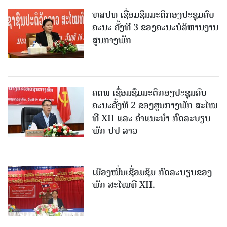
ຫສປທ ເຊື່ອມຊຶມມະຕິກອງປະຊຸມຄົບ
ຄະນະ ຄັ້ງທີ 3 ຂອງຄະນະບໍລິຫານງານ
ສູນກາງພັກ
ຄຕພ ເຊື່ອມຊຶມມະຕິກອງປະຊຸມຄົບ
ຄະນະຄັ້ງທີ 2 ຂອງສູນກາງພັກ ສະໄໝ
ທີ XII ແລະ ຄໍາແນະນໍາ ກົດລະບຽບ
ພັກ ປປ ລາວ
ເມືອງ​ໝື່ນເຊື່ອມຊຶມ ກົດລະບຽບຂອງ
ພັກ ສະໄໝທີ XII.