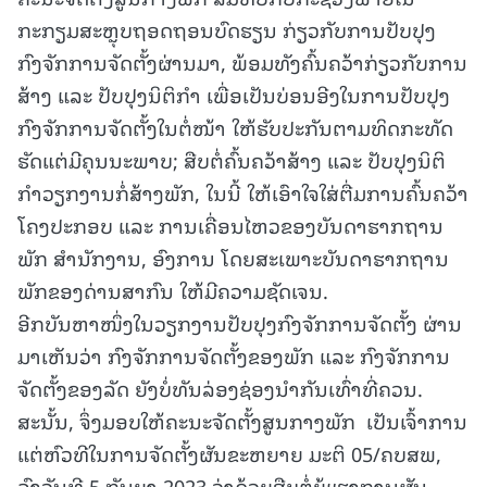
ກະກຽມສະຫຼຸບຖອດຖອນບົດຮຽນ ກ່ຽວກັບການປັບປຸງ
ກົງຈັກການຈັດຕັ້ງຜ່ານມາ, ພ້ອມທັງຄົ້ນຄວ້າກ່ຽວກັບການ
ສ້າງ ແລະ ປັບປຸງນິຕິກໍາ ເພື່ອເປັນບ່ອນອີງໃນການປັບປຸງ
ກົງຈັກການຈັດຕັ້ງໃນຕໍ່ໜ້າ ໃຫ້ຮັບປະກັນຕາມທິດກະທັດ
ຮັດແຕ່ມີຄຸນນະພາບ; ສືບຕໍ່ຄົ້ນຄວ້າສ້າງ ແລະ ປັບປຸງນິຕິ
ກໍາວຽກງານກໍ່ສ້າງພັກ, ໃນນີ້ ໃຫ້ເອົາໃຈໃສ່ຕື່ມການຄົ້ນຄວ້າ
ໂຄງປະກອບ ແລະ ການເຄື່ອນໄຫວຂອງບັນດາຮາກຖານ
ພັກ ສໍານັກງານ, ອົງການ ໂດຍສະເພາະບັນດາຮາກຖານ
ພັກຂອງດ່ານສາກົນ ໃຫ້ມີຄວາມຊັດເຈນ.
ອີກບັນຫາໜຶ່ງໃນວຽກງານປັບປຸງກົງຈັກການຈັດຕັ້ງ ຜ່ານ
ມາເຫັນວ່າ ກົງຈັກການຈັດຕັ້ງຂອງພັກ ແລະ ກົງຈັກການ
ຈັດຕັ້ງຂອງລັດ ຍັງບໍ່ທັນລ່ອງຊ່ອງນໍາກັນເທົ່າທີ່ຄວນ.
ສະນັ້ນ, ຈຶ່ງມອບໃຫ້ຄະນະຈັດຕັ້ງສູນກາງພັກ ເປັນເຈົ້າການ
ແຕ່ຫົວທີໃນການຈັດຕັ້ງຜັນຂະຫຍາຍ ມະຕິ 05/ຄບສພ,
ລົງວັນທີ 5 ກັນຍາ 2023 ວ່າດ້ວຍສືບຕໍ່ຍູ້ແຮງການຜັນ