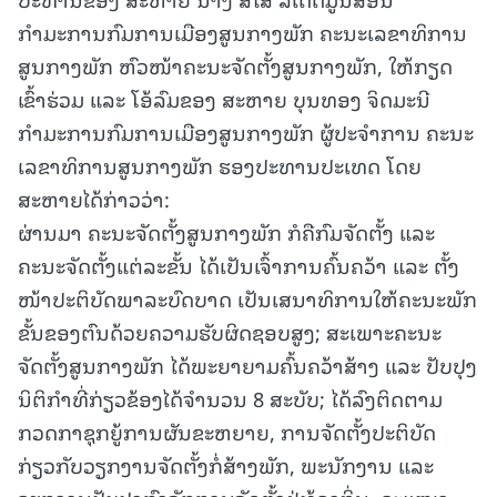
ກຳມະການກົມການເມືອງສູນກາງພັກ ຄະນະເລຂາທິການ
ສູນກາງພັກ ຫົວໜ້າຄະນະຈັດຕັ້ງສູນກາງພັກ, ໃຫ້ກຽດ
ເຂົ້າຮ່ວມ ແລະ ໂອ້ລົມຂອງ ສະຫາຍ ບຸນທອງ ຈິດມະນີ
ກຳມະການກົມການເມືອງສູນກາງພັກ ຜູ້ປະຈໍາການ ຄະນະ
ເລຂາທິການສູນກາງພັກ ຮອງປະທານປະເທດ ໂດຍ
ສະຫາຍໄດ້ກ່າວວ່າ:
ຜ່ານມາ ຄະນະຈັດຕັ້ງສູນກາງພັກ ກໍຄືກົມຈັດຕັ້ງ ແລະ
ຄະນະຈັດຕັ້ງແຕ່ລະຂັ້ນ ໄດ້ເປັນເຈົ້າການຄົ້ນຄວ້າ ແລະ ຕັ້ງ
ໜ້າປະຕິບັດພາລະບົດບາດ ເປັນເສນາທິການໃຫ້ຄະນະພັກ
ຂັ້ນຂອງຕົນດ້ວຍຄວາມຮັບຜິດຊອບສູງ; ສະເພາະຄະນະ
ຈັດຕັ້ງສູນກາງພັກ ໄດ້ພະຍາຍາມຄົ້ນຄວ້າສ້າງ ແລະ ປັບປຸງ
ນິຕິກໍາທີ່ກ່ຽວຂ້ອງໄດ້ຈຳນວນ 8 ສະບັບ; ໄດ້ລົງຕິດຕາມ
ກວດກາຊຸກຍູ້ການຜັນຂະຫຍາຍ, ການຈັດຕັ້ງປະຕິບັດ
ກ່ຽວກັບວຽກງານຈັດຕັ້ງກໍ່ສ້າງພັກ, ພະນັກງານ ແລະ