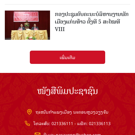
ກອງປະຊຸມຄົບຄະນະບໍລິຫານງານພັກ
ເມືອງແກ່ນ​ທ້າວ ຄັ້ງທີ 5 ສະໄໝທີ
VIII
ເພີ່ມເຕີມ
ໜັງສືພິມປະຊາຊົນ
ຖະໜົນກຳແພງເມືອງ ນະຄອນຫຼວງວຽງຈັນ
ໂທລະສັບ: 021336111 - ແຟັກ: 021336113
ອີເມວ:
pasaxonn@yahoo.com