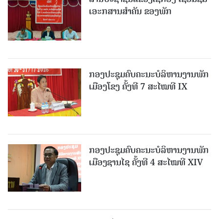
ເອະກສານສໍາຄັນ ຂອງພັກ
ກອງປະຊຸມຄົບຄະນະບໍລິຫານງານພັກ
ເມືອງໂຂງ ຄັ້ງທີ 7 ສະໄໝທີ IX
ກອງປະຊຸມຄົບຄະນະບໍລິຫານງານພັກ
ເມືອງຊານ​ໄຊ ຄັ້ງທີ 4 ສະໄໝທີ XIV