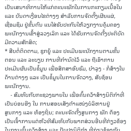
ເປັນເສນາທິການໃຫ້ແກ່ຄະນະພັກໃນການກະກຽມເນື້ອໃນ
ແລະ ບັນດາເງື່ອນໄຂຕ່າງໆ ສໍາລັບການຈັດຕັ້ງເຜີຍແຜ່,
ເຊື່ອມຊຶມ ຢູ່ຂັ້ນຕົນ ແນໃສ່ຮັບປະກັນໃຫ້ວຽກງານຄຸ້ມຄອງ
ພະນັກງານເຂົ້າສູ່ລວງເລິກ ແລະ ໄດ້ຮັບການຈັດຕັ້ງປະຕິບັດ
ມີຄວາມສັກສິດ;
* ສືບຕໍ່ຕິດຕາມ, ຊຸກຍູ້ ແລະ ປະເມີນພະນັກງານຕາມຂັ້ນ
ຕອນ ແລະ ລະບຽບ ການທີ່ກໍານົດໄວ້ ແລະ ຖືເອົາການ
ປະເມີນຜົນເປັນຂໍ້ມູນ ເພື່ອສຶກສາອົບຮົມ, ບໍາລຸງ - ກໍ່ສ້າງໃນ
ດ້ານຕ່າງໆ ແລະ ເປັນຂໍ້ມູນໃນການຈັດວາງ, ສັບຊ້ອນ
ພະນັກງານ.
- ສົມທົບກັບກະຊວງພາຍໃນ ເພື່ອຄົ້ນຄວ້າສ້າງນິຕິກໍາທີ່
ເປັນບ່ອນອີງ ໃນ ການສອບເສັງຕໍາແໜ່ງບໍລິຫານຢູ່
ສູນກາງ ແລະ ທ້ອງຖິ່ນ; ຄະນະຈັດຕັ້ງສູນກາງ ພັກ ຕ້ອງ
ເປັນເຈົ້າການແຕ່ຫົວທີສົມທົບກັບພາກສ່ວນອື່ນທີ່ກ່ຽວຂ້ອງ
ໃນການຄົ້ນຄວ້າສ້າງ ແລະ ປັບປຸງນິຕິກໍາ ທີ່ກ່ຽວຂ້ອງກັບ