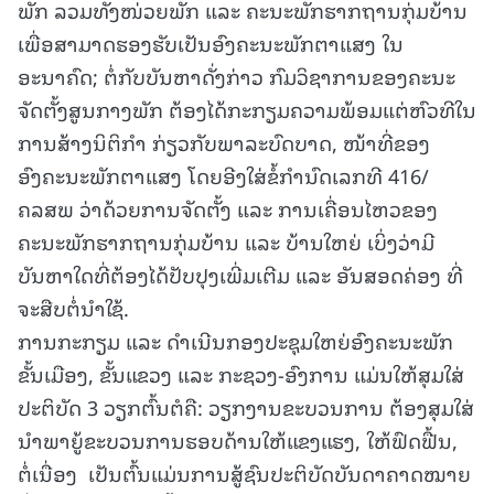
ພັກ ລວມທັງໜ່ວຍພັກ ແລະ ຄະນະພັກຮາກຖານກຸ່ມບ້ານ
ເພື່ອສາມາດຮອງຮັບເປັນອົງຄະນະພັກຕາແສງ ໃນ
ອະນາຄົດ; ຕໍ່ກັບບັນຫາດັ່ງກ່າວ ກົມວິຊາການຂອງຄະນະ
ຈັດຕັ້ງສູນກາງພັກ ຕ້ອງໄດ້ກະກຽມຄວາມພ້ອມແຕ່ຫົວທີໃນ
ການສ້າງນິຕິກໍາ ກ່ຽວກັບພາລະບົດບາດ, ໜ້າທີ່ຂອງ
ອົງຄະນະພັກຕາແສງ ໂດຍອີງໃສ່ຂໍ້ກໍານົດເລກທີ 416/
ຄລສພ ວ່າດ້ວຍການຈັດຕັ້ງ ແລະ ການເຄື່ອນໄຫວຂອງ
ຄະນະພັກຮາກຖານກຸ່ມບ້ານ ແລະ ບ້ານໃຫຍ່ ເບິ່ງວ່າມີ
ບັນຫາໃດທີ່ຕ້ອງໄດ້ປັບປຸງເພີ່ມເຕີມ ແລະ ອັນສອດຄ່ອງ ທີ່
ຈະສືບຕໍ່ນໍາໃຊ້.
ການກະກຽມ ແລະ ດໍາເນີນກອງປະຊຸມໃຫຍ່ອົງຄະນະພັກ
ຂັ້ນເມືອງ, ຂັ້ນແຂວງ ແລະ ກະຊວງ-ອົງການ ແມ່ນໃຫ້ສຸມໃສ່
ປະຕິບັດ 3 ວຽກຕົ້ນຕໍຄື: ວຽກງານຂະບວນການ ຕ້ອງສຸມໃສ່
ນຳພາຍູ້ຂະບວນການຮອບດ້ານໃຫ້ແຂງແຮງ, ໃຫ້ຟົດຟື້ນ,
ຕໍ່ເນື່ອງ ເປັນຕົ້ນແມ່ນການສູ້ຊົນປະຕິບັດບັນດາຄາດໝາຍ