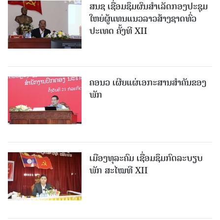
ສນຊ ເຊື່ອມຊຶມຜົນສໍາເລັດກອງປະຊຸມ
ໃຫຍ່ຜູ້ແທນແນວລາວສ້າງຊາດທົ່ວ
ປະເທດ ຄັ້ງທີ XII
ຄອນວ ເຜີຍແຜ່ເອກະສານສໍາຄັນຂອງ
ພັກ
ເມືອງທຸລະຄົມ ເຊື່ອມຊຶມກົດລະບຽບ
ພັກ ສະໄໝທີ XII