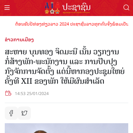
ຕ້ອນຮັບປີທ່ອງທ່ຽວລາວ 2024 ປະຊາຊົນລາວທຸກຄົນຈົ່ງພ້ອມເປັນເຈົ້າພາບທີ່
ຂ່າວການເມືອງ
ສະຫາຍ ບຸນທອງ ຈິດມະນີ ເນັ້ນ ວຽກງານ
ກໍ່ສ້າງພັກ-ພະນັກງານ ແລະ ການປັບປຸງ
ກົງຈັກການຈັດຕັ້ງ ແຕ່ນີ້ຫາກອງປະຊຸມໃຫຍ່
ຄັ້ງທີ XII ຂອງພັກ ໃຫ້ມີຜົນສໍາເລັດ
14:53 25/01/2024