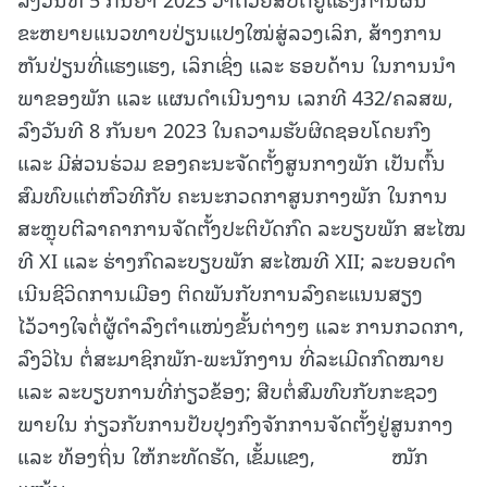
ຂະຫຍາຍແນວທາບປ່ຽນແປງໃໝ່ສູ່ລວງເລິກ, ສ້າງການ
ຫັນປ່ຽນທີ່ແຮງແຮງ, ເລິກເຊິ່ງ ແລະ ຮອບດ້ານ ໃນການນໍາ
ພາຂອງພັກ ແລະ ແຜນດໍາເນີນງານ ເລກທີ 432/ຄລສພ,
ລົງວັນທີ 8 ກັນຍາ 2023 ໃນຄວາມຮັບຜິດຊອບໂດຍກົງ
ແລະ ມີສ່ວນຮ່ວມ ຂອງຄະນະຈັດຕັ້ງສູນກາງພັກ ເປັນຕົ້ນ
ສົມທົບແຕ່ຫົວທີກັບ ຄະນະກວດກາສູນກາງພັກ ໃນການ
ສະຫຼຸບຕີລາຄາການຈັດຕັ້ງປະຕິບັດກົດ ລະບຽບພັກ ສະໄໝ
ທີ XI ແລະ ຮ່າງກົດລະບຽບພັກ ສະໄໝທີ XII; ລະບອບດໍາ
ເນີນຊີວິດການເມືອງ ຕິດພັນກັບການລົງຄະແນນສຽງ
ໄວ້ວາງໃຈຕໍ່ຜູ້ດໍາລົງຕໍາແໜ່ງຂັ້ນຕ່າງໆ ແລະ ການກວດກາ,
ລົງວິໄນ ຕໍ່ສະມາຊິກພັກ-ພະນັກງານ ທີ່ລະເມີດກົດໝາຍ
ແລະ ລະບຽບການທີ່ກ່ຽວຂ້ອງ; ສືບຕໍ່ສົມທົບກັບກະຊວງ
ພາຍໃນ ກ່ຽວກັບການປັບປຸງກົງຈັກການຈັດຕັ້ງຢູ່ສູນກາງ
ແລະ ທ້ອງຖິ່ນ ໃຫ້ກະທັດຮັດ, ເຂັ້ມແຂງ, ໜັກ