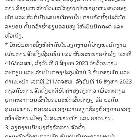
ການສ້າງແຜນກໍານົດພະນັກງານນໍາພາຍຸດທະສາດຂອງ
ພັກ ແລະ ສືບຕໍ່ເປັນເສນາທິການໃນ ການຈັດຕັ້ງປະຕິບັດ
ລະບອບ ຄົ້ນຄວ້າຮໍ່າຮຽນລວມໝູ່ ໃຫ້ເປັນປົກກະຕິ ແລະ
ທົ່ວເຖິງ.
* ອີກບັນຫາໜຶ່ງທີ່ສໍາຄັນໃນວຽກງານກໍ່ສ້າງພະນັກງານ
ແມ່ນການຈັດຕັ້ງເຊື່ອມຊຶມ ແລະ ຜັນຂະຫຍາຍຄໍາສັ່ງ ເລກທີ
416/ຄລສພ, ລົງວັນທີ 8 ສິງຫາ 2023 ວ່າດ້ວຍການ
ກະກຽມ ແລະ ດໍາເນີນກອງປະຊຸມໃຫຍ່ 3 ຂັ້ນຂອງພັກ ແລະ
ຄໍາແນະນໍາ ເລກທີ 211/ຄຈສພ, ລົງວັນທີ 16 ສິງຫາ 2023
ກ່ຽວກັບການຈັດຕັ້ງປະຕິບັດຄໍາສັ່ງດັ່ງກ່າວ ເພື່ອກະກຽມ
ບຸກຄະລາກອນເຂົ້າໃນຄະນະພັກຂັ້ນຕ່າງໆ ຮັບ ປະກັນ
ຄຸນນະພາບ, ຕອບສະໜອງຄວາມຮຽກຮ້ອງຕ້ອງການຂອງ
ໜ້າທີ່ການເມືອງ ໃນສະເພາະໜ້າ ແລະ ຍາວນານ.
3. ວຽກງານປັບປຸງກົງຈັກການຈັດຕັ້ງ.
ຄະນະຈັດຕັ້ງສູນກາງພັກ ສົມທົບກັບກະຊວງພາຍໃນ