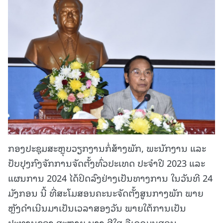
ກອງປະຊຸມສະຫຼຸບວຽກງານກໍ່ສ້າງພັກ, ພະນັກງານ ແລະ
ປັບປຸງກົງຈັກການຈັດຕັ້ງທົ່ວປະເທດ ປະຈຳປີ 2023 ແລະ
ແຜນການ 2024 ໄດ້ປິດລົງຢ່າງເປັນທາງການ ໃນວັນທີ 24
ມັງກອນ ນີ້ ທີ່ສະໂມສອນຄະນະຈັດຕັ້ງສູນກາງພັກ ພາຍ
ຫຼັງດໍາເນີນມາເປັນເວລາສອງວັນ ພາຍໃຕ້ການເປັນ
ປະທານຂອງ ສະຫາຍ ນາງ ສີໃສ ລືເດດມູນສອນ