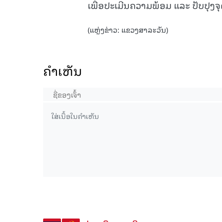
ເພື່ອປະເມີນຄວາມພ້ອມ ແລະ ປັບປຸງຈ
(ແຫຼ່ງຂ່າວ: ແຂວງສາລະວັນ)
ຄໍາເຫັນ