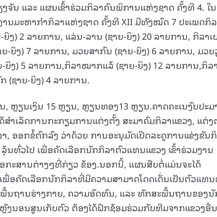
ຽງຈັນ ແລະ ແຜນເຂົ້າຮ່ວມກິລາຄົນພິການແຫ່ງຊາດ ຄັ້ງທີ 4. ໃນນ
ານມະຫາກຳກິລາແຫ່ງຊາດ ຄັ້ງທີ XII ມີທັງໝົດ 7 ປະເພດກິລ
-ຍິງ) 2 ລາຍການ, ແລ່ນ-ລານ (ຊາຍ-ຍິງ) 20 ລາຍການ, ກິລາເ
ຍ-ຍິງ) 7 ລາຍການ, ມວຍສາກົນ (ຊາຍ-ຍິງ) 6 ລາຍການ, ມວຍວູ
າຍ-ຍິງ) 5 ລາຍການ,ກິລາໝາກແລ້ (ຊາຍ-ຍິງ) 12 ລາຍການ,ກິລ
ກ (ຊາຍ-ຍິງ) 4 ລາຍການ.
ຼຽນ, ຫຼຽນເງິນ 15 ຫຼຽນ, ຫຼຽນທອງ13 ຫຼຽນ.ຄາດຄະເນງົບປະ
ັນໄດ້ສໍາເລັດການກະກຽມການແຕ່ງຕັ້ງ ສະມາຄົມກິລາແຂວງ, ແຕ່ງຕັ
 ອອກຂໍ້ຕົກລົງ ວ່າດ້ວຍ ການອະນຸມັດເປີດລະດູການແຂ່ງຂັນກ
ຸ້ນທົ່ວໄປ ເພື່ອຄັດເລືອກນັກກິລາຕົວແທນແຂວງ ເຂົ້າຮ່ວມງານ
ະສານຕ່າງໆທີ່ກ່ຽວ ຂ້ອງ.ນອກນີ້, ແຜນສືບຕໍ່ແມ່ນຈະໄດ້
 ເພື່ອຄັດເລືອກນັກກິລາທີ່ມີຄວາມສາມາດໂດດເດັ່ນເປັນຕົວແທ
າງພື້ນຖານຮ່າງກາຍ, ຄວາມອົດທົນ, ແລະ ທັກສະພື້ນຖານຂອງນັ
ຼັງນອນສູນເກັບຕົວ ຕ້ອງໄດ້ຝຶກຊ້ອມຮ່ວມກັບທີມຈາກແຂວງອື່