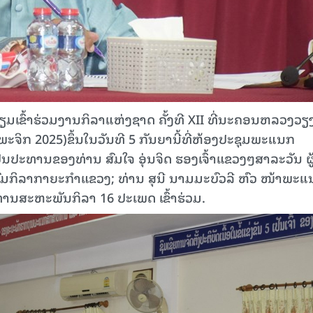
ເຂົ້າຮ່ວມງານກິລາແຫ່ງຊາດ ຄັ້ງທີ XII ທີ່ນະຄອນຫລວງວຽ
 ພະຈິກ 2025)ຂຶ້ນໃນວັນທີ 5 ກັນຍານີ້ທີ່ຫ້ອງປະຊຸມພະແນກ
ນປະທານຂອງທ່ານ ສົມໃຈ ອຸ່ນຈິດ ຮອງເຈົ້າແຂວງໆສາລະວັນ ຜູ້ຊ
ມກິລາກາຍະກໍາແຂວງ; ທ່ານ ສຸນີ ນາມມະບົວລີ ຫົວ ໜ້າພະ
ານສະຫະພັນກິລາ 16 ປະເພດ ເຂົ້າຮ່ວມ.