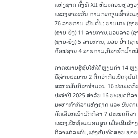
ແຫ່ງຊາດ ຄັ້ງທີ XII ທີ່ນະຄອນຫຼວງວ
ແຂວງສາລະວັນ ການກະກຽມເຂົ້າຮ່ວມງ
76 ລາຍການ ເປັນຕົ້ນ: ບານເຕະ (ຊາຍ
(ຊາຍ-ຍິງ) 11 ລາຍການ,ມວຍລາວ (ຊາ
(ຊາຍ-ຍິງ) 5 ລາຍການ, ມວຍ ປໍ້າ (ຊ
ກ໊ອຟຊາຍ 4 ລາຍການ,ກິລາຍົກນໍ້າໜັ
ຄາດໝາຍສູ້ຊົນໃຫ້ໄດ້ຫຼຽນຄໍາ 14 ຫ
ໃຊ້ຈ່າຍປະມານ 2 ຕື້ກວ່າກີບ.ປັດຈຸບ
ສະຫະພັນກິລາຈຳນວນ 16 ປະເພດກິລາ,
ປະຈຳປີ 2025 ສຳລັບ 16 ປະເພດກິລາ ລ
ມະຫາກຳກິລາແຫ່ງຊາດ ແລະ ບັນດາເອກ
ຄັດເລືອກເອົານັກກິລາ 7 ປະເພດກິລາ
ແຂວງ,ຝຶກຊ້ອມນອນສູນ ເພື່ອເສີມສ້
ກິລາແຕ່ລະຄົນ,ແຂ່ງຂັນທົດສອບ ພາຍຫ