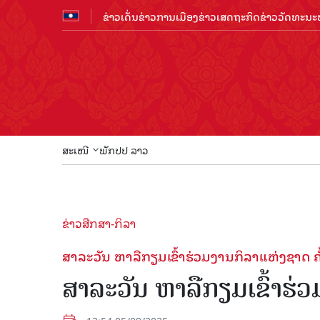
ຂ່າວເດັ່ນ
ຂ່າວການເມືອງ
ຂ່າວເສດຖະກິດ
ຂ່າວວັດທະນະທ
ສະເໜີ
ພັກປປ ລາວ
ຂ່າວສືກສາ-ກິລາ
ສາລະວັນ ຫາລືກຽມເຂົ້າຮ່ວມງານກິລາແຫ່ງຊາດ ຄັ້
ສາລະວັນ ຫາລືກຽມເຂົ້າຮ່ວ