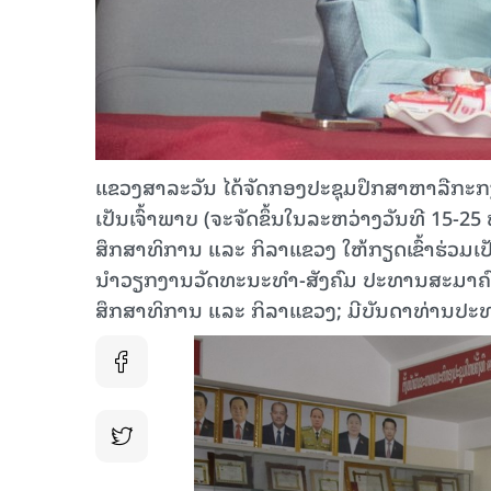
ແຂວງສາລະວັນ ໄດ້ຈັດກອງປະຊຸມປຶກສາຫາລືກະກຽມ
ເປັນເຈົ້າພາບ (ຈະຈັດຂຶ້ນໃນລະຫວ່າງວັນທີ 15-25
ສຶກສາທິການ ແລະ ກິລາແຂວງ ໃຫ້ກຽດເຂົ້າຮ່ວມເປັ
ນໍາວຽກງານວັດທະນະທໍາ-ສັງຄົມ ປະທານສະມາຄົ
ສຶກສາທິການ ແລະ ກິລາແຂວງ; ມີບັນດາທ່ານປະທ