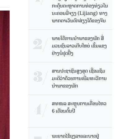
ກະຕຸ້ນຕະຫຼາດການທ່ອງທ່ຽວໃນ
ນະຄອນລີ່ຈຽງ (Lijiang) ທາງ
ພາກຕາເວັນຕົກສ່ຽງໃຕ້ຂອງຈີນ
ພາຍໃຕ້ການນໍາພາຂອງພັກ ສື່
ມວນຊົນລາວເຕີບໃຫຍ່ ເຂັ້ມແຂງ
ຢ່າງບໍ່ຢຸດຢັ້ງ
ສານປະຊາຊົນສູງສຸດ ເຊື່ອມຊຶມ
ມະຕິວ່າດ້ວຍການເພີ່ມທະວີການ
ນຳພາຂອງພັກ
ສທໜລ ສະຫຼຸບການເຄື່ອນໄຫວ
6 ເດືອນຕົ້ນປີ
ພະຍາດໄຂ້ຍຸງລາຍລະບາດຢູ່