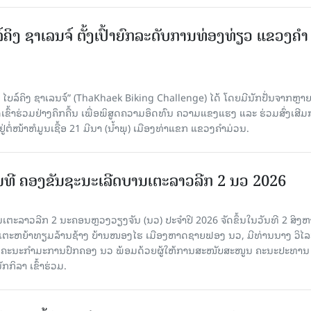
ຄິງ ຊາເລນຈ໌ ຕັ້ງເປົ້າຍົກລະດັບການທ່ອງທ່ຽວ ແຂວງຄໍາ
ໄບລ໌ຄິງ ຊາເລນຈ໌” (ThaKhaek Biking Challenge) ໄດ້ ໂດຍມີນັກປັ່ນຈາກຫຼາ
ົ້າຮ່ວມຢ່າງຄຶກຄື້ນ ເພື່ອພິສູດຄວາມອຶດທົນ ຄວາມແຂງແຮງ ແລະ ຮ່ວມສົ່ງເສີ
ໍ່ໜ້າຫໍມູນເຊື້ອ 21 ມີນາ (ນໍ້າພຸ) ເມືອງທ່າແຂກ ແຂວງຄໍາມ່ວນ.
ມທີ ຄອງຂັນຊະນະເລີດບານເຕະລາວລີກ 2 ນວ 2026
ເຕະລາວລີກ 2 ນະຄອນຫຼວງວຽງຈັນ (ນວ) ປະຈໍາປີ 2026 ຈັດຂຶ້ນໃນວັນທີ 2 ສິງຫ
ເຕະຫຍ້າທຽມລ້ານຊ້າງ ບ້ານໜອງໄຮ ເມືອງຫາດຊາຍຟອງ ນວ, ມີທ່ານນາງ ວິໄ
ຄະນະກໍາມະການປົກຄອງ ນວ ພ້ອມດ້ວຍຜູ້ໃຫ້ການສະໜັບສະໜູນ ຄະນະປະທານ
ກກິລາ ເຂົ້າຮ່ວມ.