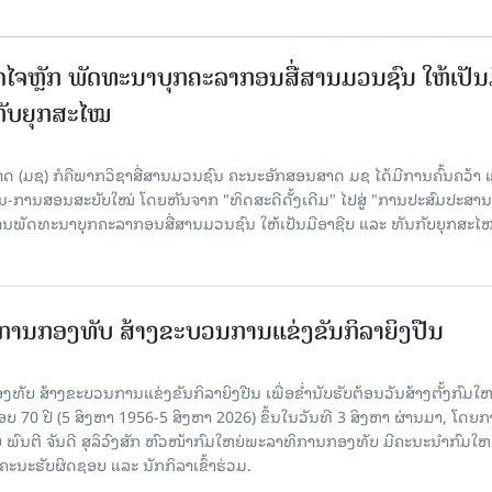
ປັດໄຈຫຼັກ ພັດທະນາບຸກຄະລາກອນສື່ສານມວນຊົນ ໃຫ້ເປັນ
ກັບຍຸກສະໄໝ
 (ມຊ) ກໍຄືພາກວິຊາສື່ສານມວນຊົນ ຄະນະອັກສອນສາດ ມຊ ໄດ້ມີການຄົ້ນຄວ້າ 
ນ-ການສອນສະບັບໃໝ່ ໂດຍຫັນຈາກ "ທິດສະດີດັ້ງເດີມ" ໄປສູ່ "ການປະສົມປະສາ
່ການພັດທະນາບຸກຄະລາກອນສື່ສານມວນຊົນ ໃຫ້ເປັນມືອາຊີບ ແລະ ທັນກັບຍຸກສະໄ
ການກອງທັບ ສ້າງຂະບວນການແຂ່ງຂັນກິລາຍິງປືນ
ັບ ສ້າງຂະບວນການແຂ່ງຂັນກິລາຍິງປືນ ເພື່ອຂໍ່ານັບຮັບຕ້ອນວັນສ້າງຕັ້ງກົມໃ
 70 ປີ (5 ສິງຫາ 1956-5 ສິງຫາ 2026) ຂຶ້ນໃນວັນທີ 3 ສິງຫາ ຜ່ານມາ, ໂດຍ
ົນຕີ ຈັນດີ ສຸລິວົງສັກ ຫົວໜ້າກົມໃຫຍ່ພະລາທິການກອງທັບ ມີຄະນະນໍາກົມໃຫຍ
ະນະຮັບຜິດຊອບ ແລະ ນັກກິລາເຂົ້າຮ່ວມ.