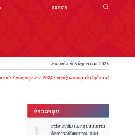
n
ວັນພະຫັດ ທີ 6 ສິງຫາ ຄ.ສ. 2026
່ອງທ່ຽວລາວ 2024 ປະຊາຊົນລາວທຸກຄົນຈົ່ງພ້ອມເປັນເຈົ້າພາບທີ່ດີ ຕ້ອນຮັບນ
ຂ່າວ​ລ່າ​ສຸດ
ຜະລິດຕະພັນ ແລະ ຮູບແບບການ
ທ່ອງທ່ຽວທີ່ຫຼາກຫຼາຍ ຊ່ວຍ