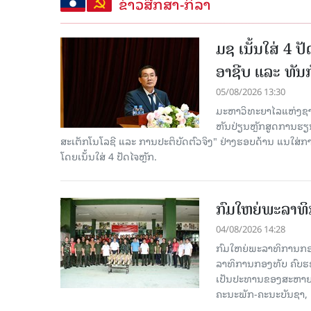
ຂ່າວສືກສາ-ກິລາ
ມຊ ເນັ້ນໃສ່ 4 
ອາຊີບ ແລະ ທັນ
05/08/2026 13:30
ມະຫາວິທະຍາໄລແຫ່ງຊາດ
ຫັນປ່ຽນຫຼັກສູດການຮຽ
ສະເຕັກໂນໂລຊີ ແລະ ການປະຕິບັດຕົວຈິງ" ຢ່າງຮອບດ້ານ ແນໃສ
ໂດຍເນັ້ນໃສ່ 4 ປັດໄຈຫຼັກ.
ກົມໃຫຍ່ພະລາທິ
04/08/2026 14:28
ກົມໃຫຍ່ພະລາທິການກອງທ
ລາທິການກອງທັບ ຄົບຮອບ
ເປັນປະທານຂອງສະຫາຍ ພ
ຄະນະພັກ-ຄະນະບັນຊາ, ຄ