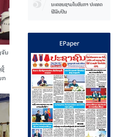
ນະຄອນຊາມໂບ​ອັນກາ ປະເທດ
ຟີລິບປິນ
EPaper
ງຈັນ
ີ້
ແນກ