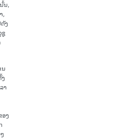
ັ້ນ,
າ,
ປຕັງ
ຊູ
າ
ມານ
້ງ
ິລາ
ນຂອງ
ກ
ນໆ