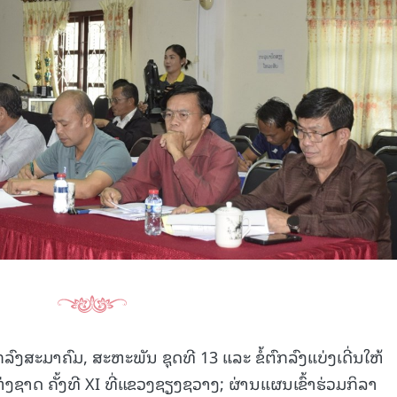
15.039(06-08-20
ກລົງສະມາຄົມ, ສະຫະພັນ ຊຸດທີ 13 ແລະ ຂໍ້ຕົກລົງແບ່ງເດີ່ນໃຫ້
ງຊາດ ຄັ້ງທີ XI ທີ່ແຂວງຊຽງຊວາງ; ຜ່ານແຜນເຂົ້າຮ່ວມກິລາ