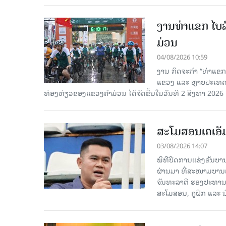
ງານທ່າແຂກ ໄບລ໌
ມ່ວນ
04/08/2026 10:59
ງານ ກິດຈະກຳ “ທ່າແຂກ 
ແຂວງ ແລະ ຫຼາຍປະເທດເຂ
ທ່ອງທ່ຽວຂອງແຂວງຄຳມ່ວນ ໄດ້ຈັດຂຶ້ນໃນວັນທີ 2 ສິງຫາ 2026 ຢູ່ຕ
ສະໂມສອນເຄເອັ
03/08/2026 14:07
ພິທີປິດການແຂ່ງຂັນບານ
ຜ່ານມາ ທີ່ສະໜາມບານ
ຈັນທະລາຕີ ຮອງປະທານ
ສະໂມສອນ, ຄູຝຶກ ແລະ ນັ