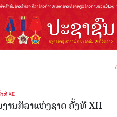
ຳ-ສັງຄົມ
ຂ່າວສືກສາ-ກິລາ
ຂ່າວຕ່າງປະເທດ
ຂ່າວທ່ອງທ່ຽວ
ຂ່າວການຮ່ວມມື
Logi
ຕ້ອນຮັບປີທ
ງທີ XII
ມງານກິລາແຫ່ງຊາດ ຄັ້ງທີ XII