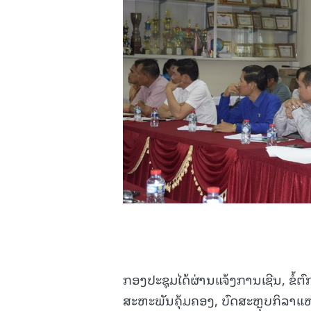
ກອງປະຊຸມໄດ້ຜ່ານແຈ້ງການເຊີນ, ຂໍ້ຕົ
ສະຫະພັນຄຸ້ມຄອງ, ບົດສະຫຼຸບກິລາແຫ່