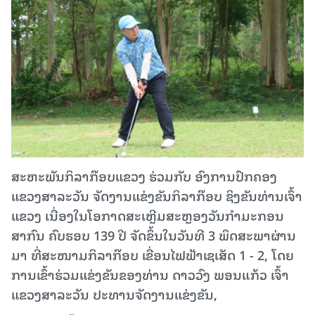
ສະຫະພັນກິລາກ໊ອບແຂວງ ຮ່ວມກັບ ອົງການປົກຄອງ
ແຂວງສາລະວັນ ຈັດງານແຂ່ງຂັນກິລາກ໊ອບ ຊິງຂັນທ່ານເຈົ້າ
ແຂວງ ເນື່ອງໃນໂອກາດສະເຫຼີມສະຫຼອງວັນກໍາມະກອນ
ສາກົນ ຄົບຮອບ 139 ປີ ຈັດຂຶ້ນໃນວັນທີ 3 ພຶດສະພາຜ່ານ
ມາ ທີ່ສະໜາມກິລາກ໊ອບ ເຂື່ອນໄຟຟ້າເຊເສັດ 1 - 2, ໂດຍ
ການເຂົ້າຮ່ວມແຂ່ງຂັນຂອງທ່ານ ດາວວົງ ພອນແກ້ວ ເຈົ້າ
ແຂວງສາລະວັນ ປະທານຈັດງານແຂ່ງຂັນ,