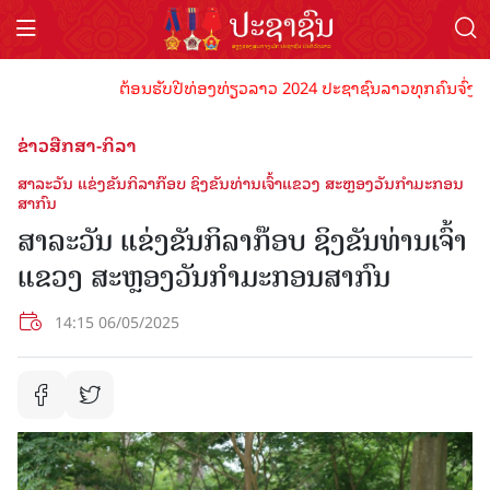
ຕ້ອນຮັບປີທ່ອງທ່ຽວລາວ 2024 ປະຊາຊົນລາວທຸກຄົນຈົ່ງພ້ອມເປັ
ຂ່າວສືກສາ-ກິລາ
ສາລະວັນ ແຂ່ງຂັນກິລາກ໊ອບ ຊິງຂັນທ່ານເຈົ້າແຂວງ ສະຫຼອງວັນກໍາມະກອນ
ສາກົນ
ສາລະວັນ ແຂ່ງຂັນກິລາກ໊ອບ ຊິງຂັນທ່ານເຈົ້າ
ແຂວງ ສະຫຼອງວັນກໍາມະກອນສາກົນ
14:15 06/05/2025