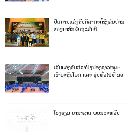
ປິດການແຂ່ງຂັນກິລາກະຕໍ້ຊີງຂັນທ່ານ
ຮອງນາຍົກລັດຖະມົນຕີ
ເລີ່ມແຂ່ງຂັນກິລາປິ່ງປ່ອງຊາວໜຸ່ມ-
ເຍົາວະຊົນໂລກ ແລະ ຮຸ່ນທົ່ວໄປທີ່ ນວ
ໂຮງຮຽນ ນານາຊາດ ພອນສະຫວັນ