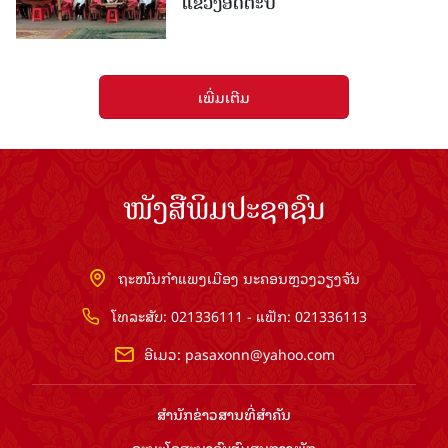
ແຂວງອັດຕະປື
ເພີ່ມເຕີມ
ໜັງສືພິມປະຊາຊົນ
ຖະໜົນກຳແພງເມືອງ ນະຄອນຫຼວງວຽງຈັນ
ໂທລະສັບ: 021336111 - ແຟັກ: 021336113
ອີເມວ:
pasaxonn@yahoo.com
ສຳ​ນັກ​ຂ່າວ​ສານ​ທີ່​ສຳ​ຄັນ​
ຄະນະໂຄສະນາອົບຮົມ​ສູນ​ກາງ​ພັກ