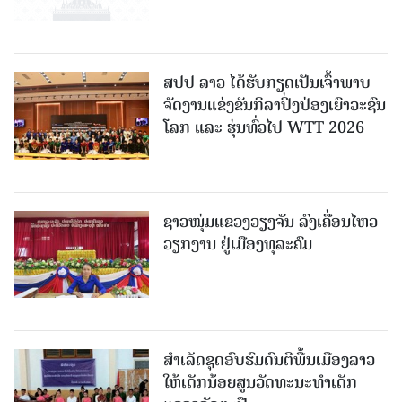
ສປປ ລາວ ໄດ້ຮັບກຽດເປັນເຈົ້າພາບ
ຈັດງານແຂ່ງຂັນກິລາປິ່ງປ່ອງເຍົາວະຊົນ
ໂລກ ແລະ ຮຸ່ນທົ່ວໄປ WTT 2026
ຊາວໜຸ່ມແຂວງວຽງຈັນ ລົງເຄື່ອນໄຫວ
ວຽກງານ ຢູ່ເມືອງທຸລະຄົມ
ສຳເລັດຊຸດອົບຮົມດົນຕີພື້ນເມືອງລາວ
ໃຫ້ເດັກນ້ອຍສູນວັດທະນະທຳເດັກ