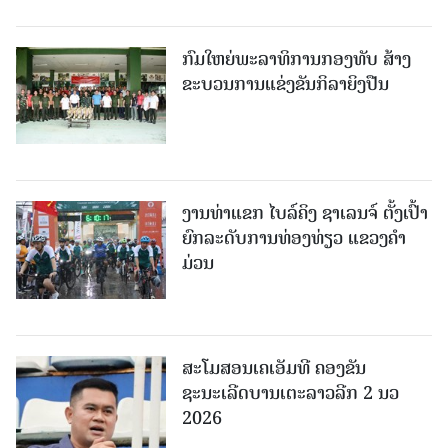
ກົມໃຫຍ່ພະລາທິການກອງທັບ ສ້າງ
ຂະບວນການແຂ່ງຂັນກິລາຍິງປືນ
ງານທ່າແຂກ ໄບລ໌ຄິງ ຊາເລນຈ໌ ຕັ້ງເປົ້າ
ຍົກລະດັບການທ່ອງທ່ຽວ ແຂວງຄໍາ
ມ່ວນ
ສະໂມສອນເຄເອັມທີ ຄອງຂັນ
ຊະນະເລີດບານເຕະລາວລີກ 2 ນວ
2026