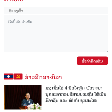
ສົ່ງຄໍາຄິດເຫັນ
ຂ່າວສືກສາ-ກິລາ
ມຊ ເນັ້ນໃສ່ 4 ປັດໄຈຫຼັກ ພັດທະນາ
ບຸກຄະລາກອນສື່ສານມວນຊົນ ໃຫ້ເປັນ
ມືອາຊີບ ແລະ ທັນກັບຍຸກສະໄໝ