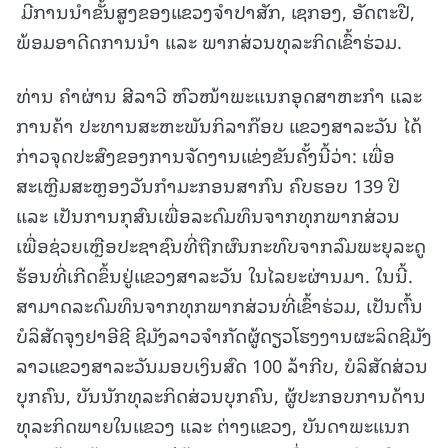
ມີການນໍາຂັ້ນສູງຂອງແຂວງຈໍາປາສັກ, ເຊກອງ, ອັດຕະປື,
ພ້ອມອາດີດການນໍາ ແລະ ພາກສ່ວນທຸລະກິດເຂົ້າຮ່ວມ.
ທ່ານ ຄໍາຜ່ານ ສີລາວີ ຫົວໜ້າພະແນກອຸດສາຫະກໍາ ແລະ
ການຄ້າ ປະທານສະຫະພັນກິລາກ໊ອບ ແຂວງສາລະວັນ ໄດ້
ກ່າວຈຸດປະສົງຂອງການຈັດງານແຂ່ງຂັນຄັ້ງນີ້ວ່າ: ເພື່ອ
ສະເຫຼີມສະຫຼອງວັນກໍາມະກອນສາກົນ ຄົບຮອບ 139 ປີ
ແລະ ເປັນການກຸສົນເພື່ອລະດົມທຶນຈາກທຸກພາກສ່ວນ
ເພື່ອຊ່ວຍເຫຼືອປະຊາຊົນທີ່ຖືກຜົນກະທົບຈາກລົມພະຍຸລະດູ
ຮ້ອນທີ່ເກີດຂຶ້ນຢູ່ແຂວງສາລະວັນ ໃນໄລຍະຜ່ານມາ. ໃນນີ້.
ສາມາດລະດົມທຶນຈາກທຸກພາກສ່ວນທີ່ເຂົ້າຮ່ວມ, ເປັນຕົ້ນ
ບໍລິສັດຈຸງຢາອີຊີ ຊີມັງລາວຈຳກັດຜູ້ດຽວໂຮງງານຜະລິດຊີມັງ
ລາວແຂວງສາລະວັນມອບເງິນສົດ 100 ລ້າກີບ, ບໍລິສັດສ່ວນ
ບຸກຄົນ, ບັນນັກທຸລະກິດສ່ວນບຸກຄົນ, ຜູ້ປະກອບການດ້ານ
ທຸລະກິດພາຍໃນແຂວງ ແລະ ຕ່າງແຂວງ, ບັນດາພະແນກ