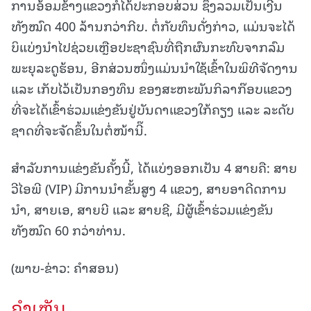
ການອ້ອມຂ້າງແຂວງກໍໄດ້ປະກອບສ່ວນ ຊຶ່ງລວມເປັນເງີນ
ທັງໝົດ 400 ລ້ານກວ່າກີບ. ຕໍ່ກັບທຶນດັ່ງກ່າວ, ແມ່ນຈະໄດ້
ບິແບ່ງນໍາໄປຊ່ວຍເຫຼືອປະຊາຊົນທີ່ຖືກຜົນກະທົບຈາກລົມ
ພະຍຸລະດູຮ້ອນ, ອີກສ່ວນໜຶ່ງແມ່ນນໍາໃຊ້ເຂົ້າໃນພິທີຈັດງານ
ແລະ ເກັບໄວ້ເປັນກອງທຶນ ຂອງສະຫະພັນກິລາກ໊ອບແຂວງ
ທີ່ຈະໄດ້ເຂົ້າຮ່ວມແຂ່ງຂັນຢູ່ບັນດາແຂວງໃກ້ຄຽງ ແລະ ລະດັບ
ຊາດທີ່ຈະຈັດຂຶ້ນໃນຕໍ່ໜ້ານີ໊.
ສໍາລັບການແຂ່ງຂັນຄັ້ງນີ້, ໄດ້ແບ່ງອອກເປັນ 4 ສາຍຄື: ສາຍ
ວີໄອພີ (VIP) ມີການນໍາຂັ້ນສູງ 4 ແຂວງ, ສາຍອາດີດການ
ນໍາ, ສາຍເອ, ສາຍບີ ແລະ ສາຍຊີ, ມີຜູ້ເຂົ້າຮ່ວມແຂ່ງຂັນ
ທັງໝົດ 60 ກວ່າທ່ານ.
(ພາບ-ຂ່າວ: ຄຳສອນ)
ຄໍາເຫັນ