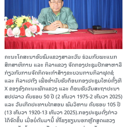
ຄະນະໂຄສະນາອົບຮົມແຂວງສາລະວັນ ຮ່ວມກັບພະແນກ
ສຶກສາທິການ ແລະ ກິລາແຂວງ ຈັດກອງປະຊຸມປຶກສາຫາລື
ກ່ຽວກັບການຈັດກິດຈະກໍາສ້າງຂະບວນການກິລາຟຸດຊໍ
ແລະ ກິລາເປຕັງ ເພື່ອຂໍ່ານັບຮັບຕ້ອນກອງປະຊຸມໃຫຍ່ຄັ້ງທີ
X ຂອງອົງຄະນະພັກແຂວງ ແລະ ຕ້ອນຮັບວັນສະຖາປະນາ
ສປປລາວ ຄົບຮອບ 50 ປີ (2 ທັນວາ 1975-2 ທັນວາ 2025)
ແລະ ວັນເກີດປະທານໄກສອນ ພົມວິຫານ ຄົບຮອບ 105 ປີ
(13 ທັນວາ 1920-13 ທັນວາ 2025).ກອງປະຊຸມດັ່ງກ່າວ
ໄດ້ຈັດຂຶ້ນ ເມື່ອບໍ່ດົນມານີ້ ທີ່ໂຮງຮຽນນອກຫຼັກສູດແຂວງ