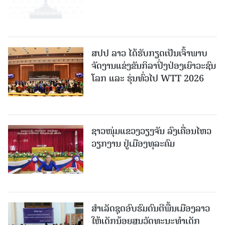
ສປປ ລາວ ໄດ້ຮັບກຽດເປັນເຈົ້າພາບ
ຈັດງານແຂ່ງຂັນກິລາປິ່ງປ່ອງເຍົາວະຊົນ
ໂລກ ແລະ ຮຸ່ນທົ່ວໄປ WTT 2026
ຊາວໜຸ່ມແຂວງວຽງຈັນ ລົງເຄື່ອນໄຫວ
ວຽກງານ ຢູ່ເມືອງທຸລະຄົມ
ສຳເລັດຊຸດອົບຮົມດົນຕີພື້ນເມືອງລາວ
ໃຫ້ເດັກນ້ອຍສູນວັດທະນະທຳເດັກ