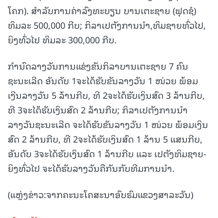
ໂຄກ). ສໍາລັບການຄ່າລົງທະບຽນ ບານເຕະຊາຍ (ຟຸດຊໍ)
ທິມລະ 500,000 ກີບ; ກິລາເປຕັງການນໍາ,ທິມຊາຍທົ່ວໄປ,
ຍິງທົ່ວໄປ ທິມລະ 300,000 ກີບ.
ກໍານົດລາງວັນການແຂ່ງຂັນກິລາບານເຕະຊາຍ 7 ຄົນ
ຊະນະເລີດ ອັນດັບ 1ຈະໄດ້ຮັບຂັນລາງວັນ 1 ໜ່ວຍ ພ້ອມ
ເງີນລາງວັນ 5 ລ້ານກີບ, ທີ 2ຈະໄດ້ຮັບເງິນສົດ 3 ລ້ານກີບ,
ທີ 3ຈະໄດ້ຮັບເງິນສົດ 2 ລ້ານກີບ; ກິລາເປຕັງການນໍາ
ລາງວັນຊະນະເລີດ ຈະໄດ້ຮັບຂັນລາງວັນ 1 ໜ່ວຍ ພ້ອມເງິນ
ສົດ 2 ລ້ານກີບ, ທີ 2ຈະໄດ້ຮັບເງິນສົດ 1 ລ້ານ 5 ແສນກີບ,
ອັນດັບ 3ຈະໄດ້ຮັບເງິນສົດ 1 ລ້ານກີບ ແລະ ເປຕັງທິມຊາຍ-
ຍິງທົ່ວໄປ ຈະໄດ້ຮັບລາງວັນຄືກັນກັບທີມການນໍາ.
(ແຫຼ່ງຂ່າວ:ຈາກຄະນະໂຄສະນາອົບຮົມແຂວງສາລະວັນ)