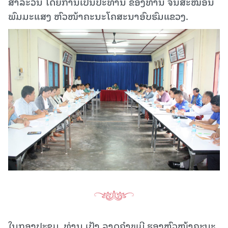
ສາລະວັນ ໂດຍການເປັນປະທານ ຂອງທ່ານ ຈັນສະໝອນ
ພົມມະແສງ ຫົວໜ້າຄະນະໂຄສະນາອົບຮົມແຂວງ.
ໃນກອງປະຊຸມ, ທ່ານ ເປັງ ລາດຄໍາພູມີ ຮອງຫົວໜ້າຄະນະ