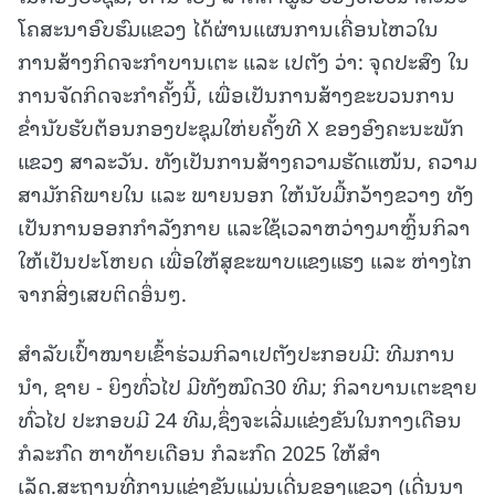
ໂຄສະນາອົບຮົມແຂວງ ໄດ້ຜ່ານແຜນການເຄື່ອນໄຫວໃນ
ການສ້າງກິດຈະກໍາບານເຕະ ແລະ ເປຕັງ ວ່າ: ຈຸດປະສົງ ໃນ
ການຈັດກິດຈະກໍາຄັ້ງນີ້, ເພື່ອເປັນການສ້າງຂະບວນການ
ຂໍ່ານັບຮັບຕ້ອນກອງປະຊຸມໃຫ່ຍຄັ້ງທີ X ຂອງອົງຄະນະພັກ
ແຂວງ ສາລະວັນ. ທັງເປັນການສ້າງຄວາມຮັດແໜ້ນ, ຄວາມ
ສາມັກຄີພາຍໃນ ແລະ ພາຍນອກ ໃຫ້ນັບມື້ກວ້າງຂວາງ ທັງ
ເປັນການອອກກຳລັງກາຍ ແລະໃຊ້ເວລາຫວ່າງມາຫຼິ້ນກິລາ
ໃຫ້ເປັນປະໂຫຍດ ເພື່ອໃຫ້ສຸຂະພາບແຂງແຮງ ແລະ ຫ່າງໄກ
ຈາກສິ່ງເສບຕິດອຶ່ນໆ.
ສໍາລັບເປົ້າໝາຍເຂົ້າຮ່ວມກິລາເປຕັງປະກອບມີ: ທີມການ
ນໍາ, ຊາຍ - ຍິງທົ່ວໄປ ມີທັງໝົດ30 ທີມ; ກິລາບານເຕະຊາຍ
ທົ່ວໄປ ປະກອບມີ 24 ທີມ,ຊຶ່ງຈະເລີ່ມແຂ່ງຂັນໃນກາງເດືອນ
ກໍລະກົດ ຫາທ້າຍເດືອນ ກໍລະກົດ 2025 ໃຫ້ສໍາ
ເລັດ.ສະຖານທີ່ການແຂ່ງຂັນແມ່ນເດີ່ນຂອງແຂວງ (ເດີ່ນນາ