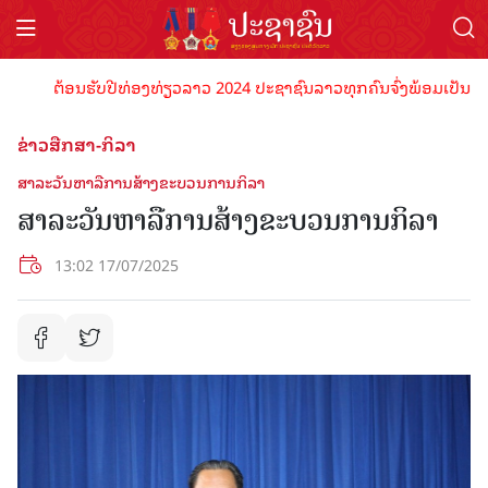
ຕ້ອນຮັບປີທ່ອງທ່ຽວລາວ 2024 ປະຊາຊົນລາວທຸກຄົນຈົ່ງພ້ອມເປັນເຈົ້າພາບ
ຂ່າວສືກສາ-ກິລາ
ສາລະວັນຫາລືການສ້າງຂະບວນການກິລາ
ສາລະວັນຫາລືການສ້າງຂະບວນການກິລາ
13:02 17/07/2025