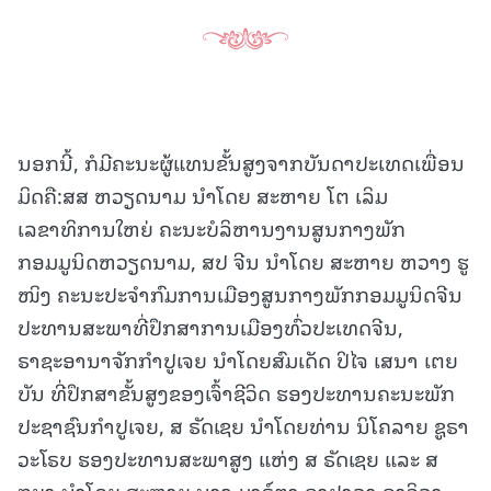
ນອກນີ້, ກໍມີຄະນະຜູ້ແທນຂັ້ນສູງຈາກບັນດາປະເທດເພື່ອນ
ມິດຄື:ສສ ຫວຽດນາມ ນໍາໂດຍ ສະຫາຍ ໂຕ ເລິມ
ເລຂາທິການໃຫຍ່ ຄະນະບໍລິຫານງານສູນກາງພັກ
ກອມມູນິດຫວຽດນາມ, ສປ ຈີນ ນໍາໂດຍ ສະຫາຍ ຫວາງ ຮູ
ໜິງ ຄະນະປະຈໍາກົມການເມືອງສູນກາງພັກກອມມູນິດຈີນ
ປະທານສະພາທີ່ປຶກສາການເມືອງທົ່ວປະເທດຈີນ,
ຣາຊະອານາຈັກກໍາປູເຈຍ ນໍາໂດຍສົມເດັດ ປິໄຈ ເສນາ ເຕຍ
ບັນ ທີ່ປຶກສາຂັ້ນສູງຂອງເຈົ້າຊີວິດ ຮອງປະທານຄະນະພັກ
ປະຊາຊົນກໍາປູເຈຍ, ສ ຣັດເຊຍ ນໍາໂດຍທ່ານ ນິໂຄລາຍ ຊູຣາ
ວະໂຣບ ຮອງປະທານສະພາສູງ ແຫ່ງ ສ ຣັດເຊຍ ແລະ ສ
ກູບາ ນໍາໂດຍ ສະຫາຍ ນາງ ມາຣ໌ຕາ ອາຢາລາ ອາວິລາ