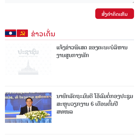
ສົ່ງຄໍາຄິດເຫັນ
ຂ່າວເດັ່ນ
ແຈ້ງຂ່າວພິເສດ ຂອງຄະນະບໍລິຫານ
ງານສູນກາງພັກ
ນາຍົກລັດຖະມົນຕີ ໂອ້ລົມຕໍ່ກອງປະຊຸມ
ສະຫຼຸບວຽກງານ 6 ເດືອນຕົ້ນປີ
ສທໜລ