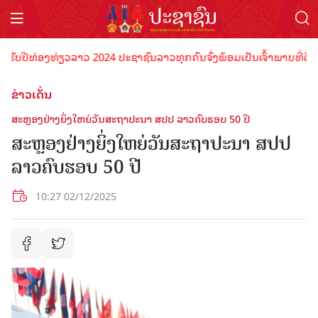
່ອງທ່ຽວລາວ 2024 ປະຊາຊົນລາວທຸກຄົນຈົ່ງພ້ອມເປັນເຈົ້າພາບທີ່ດີ ຕ້ອນຮັບນ
ຂ່າວເດັ່ນ
ສະຫຼອງຢ່າງ​ຍິ່ງ​ໃຫຍ່ວັນສະຖາປະນາ ສປປ ລາວຄົບ​ຮອບ 50 ປີ
ສະຫຼອງຢ່າງ​ຍິ່ງ​ໃຫຍ່ວັນສະຖາປະນາ ສປປ
ລາວຄົບ​ຮອບ 50 ປີ
10:27 02/12/2025