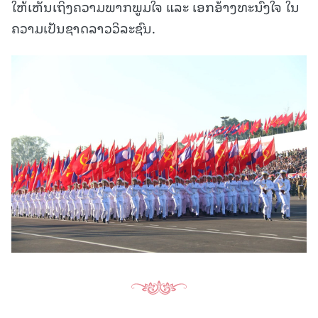
ໃຫ້ເຫັນເຖິງຄວາມພາກພູມໃຈ ແລະ ເອກອ້າງທະນົງໃຈ ໃນ
ຄວາມເປັນຊາດລາວວິລະຊົນ.