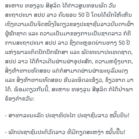
ສະຫາຍ ທອງລຸນ ສີສຸລິດ ໄດ້ກ່າວສູນທອນພົດ ວັນ
ສະຖາປະນາ ສປປ ລາວ ຄົບຮອບ 50 ປີ ໂດຍໄດ້ຍົກໃຫ້ເຫັນ
ເຖິງຄວາມເປັນຈິດໜຶ່ງໃຈດຽວຂອງປະຊາຊົນລາວບັນດາເຜົ່າ
ຜູ້ຮັກຊາດ ແລະ ຄວາມເປັນມາຂອງການເປັນຊາດລາວ ກໍຄື
ການສະຖາປະນາ ສປປ ລາວ ຊຶ່ງຕະຫຼອດຍ່ານທາງ 50 ປີ
ແຫ່ງພາລະກິດປົກປັກຮັກສາ ແລະ ພັດທະນາປະເທດຊາດ,
ສປປ ລາວ ໄດ້ກ້າວເດີນຜ່ານຜ່າອຸປະສັກ, ຄວາມຫຍຸ້ງຍາກ,
ສິ່ງທ້າທາຍທົດສອບ ແຕ່ກໍສາມາດຜ່ານຜ່າພະຍຸລົມແດງ
ແລະ ສິ່ງທ້າທາຍທົດສອບ ອັນລະອິດລະອ້ຽວ, ຂ້ຽວຂາດ ມາ
ໄດ້. ພ້ອມດຽວກັນນີ້, ສະຫາຍ ທອງລຸນ ສີສຸລິດ ກໍໄດ້ນໍາພາ
ຮ້ອງຄໍາຂວັນ:
- ສາທາລະນະລັດ ປະຊາທິປະໄຕ ປະຊາຊົນລາວ ໝັ້ນຍືນ!
- ພັກປະຊາຊົນປະຕິວັດລາວ ທີ່ມີກຽດສະຫງ່າ ໝັ້ນຍືືນ!