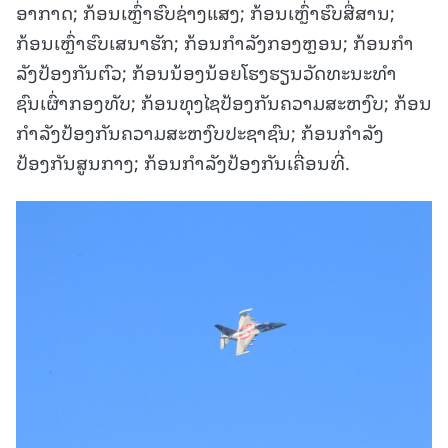
ອາກາດ; ກ້ອນເຫຼົ່າຮົບຊ່າງແສງ; ກ້ອນເຫຼົ່າຮົບສື່ສານ;
ກ້ອນເຫຼົ່າຮົບເສນາຮັກ; ກ້ອນກໍາລັງກອງຫຼອນ; ກ້ອນກໍາ
ລັງປ້ອງກັນຕົວ; ກ້ອນນ້ອງນ້ອຍໂຮງຮຽນວັດທະນະທໍາ
ຊົນເຜົ່າກອງທັບ; ກ້ອນທຸງໄຊປ້ອງກັນຄວາມສະຫງົບ; ກ້ອນ
ກໍາລັງປ້ອງກັນຄວາມສະຫງົບປະຊາຊົນ; ກ້ອນກໍາລັງ
ປ້ອງກັນສູນກາງ; ກ້ອນກໍາລັງປ້ອງກັນເຄື່ອນທີ່.