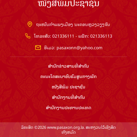
ໜັງສືພິມປະຊາຊົນ
ຖະໜົນກຳແພງເມືອງ ນະຄອນຫຼວງວຽງຈັນ
ໂທລະສັບ: 021336111 - ແຟັກ: 021336113
ອີເມວ:
pasaxonn@yahoo.com
ສຳ​ນັກ​ຂ່າວ​ສານ​ທີ່​ສຳ​ຄັນ​
ຄະນະໂຄສະນາອົບຮົມ​ສູນ​ກາງ​ພັກ
ໜັງສືພິມ ປະ​ຊາ​ຊົນ
ສຳ​ນັກ​ງານ​ທີ່​ສຳ​ຄັນ
ສຳ​ນັກ​ງານ​ປະ​ທານ​ປະ​ເທດ
ລິຂະສິດ ©2026 www.pasaxon.org.la. ສະຫງວນໄວ້ເຊິງສິດ
ທັງຫມົດ