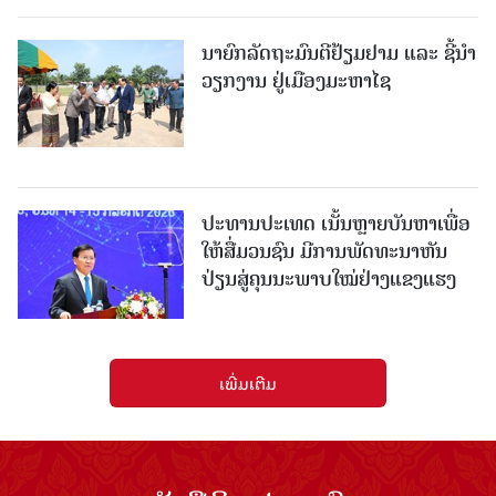
ນາຍົກລັດຖະມົນຕີຢ້ຽມຢາມ ແລະ ຊີ້ນຳ
ວຽກງານ ຢູ່ເມືອງມະຫາໄຊ
ປະທານປະເທດ ເນັ້ນຫຼາຍບັນຫາເພື່ອ
ໃຫ້ສື່ມວນຊົນ ມີການພັດທະນາຫັນ
ປ່ຽນສູ່ຄຸນນະພາບໃໝ່ຢ່າງແຂງແຮງ
ເພີ່ມເຕີມ