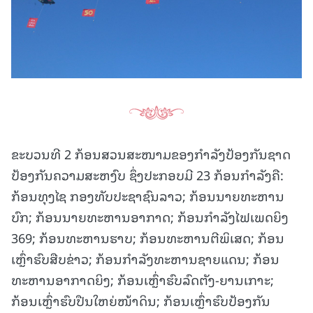
ຂະບວນທີ 2 ກ້ອນສວນສະໜາມຂອງກຳລັງປ້ອງກັນຊາດ
ປ້ອງກັນຄວາມສະຫງົບ ຊຶ່ງປະກອບມີ 23 ກ້ອນກໍາລັງຄື:
ກ້ອນທຸງໄຊ ກອງທັບປະຊາຊົນລາວ; ກ້ອນນາຍທະຫານ
ບົກ; ກ້ອນນາຍທະຫານອາກາດ; ກ້ອນກໍາລັງໄຟເພດຍິງ
369; ກ້ອນທະຫານຮາບ; ກ້ອນທະຫານຕີພິເສດ; ກ້ອນ
ເຫຼົ່າຮົບສືບຂ່າວ; ກ້ອນກໍາລັງທະຫານຊາຍແດນ; ກ້ອນ
ທະຫານອາກາດຍິງ; ກ້ອນເຫຼົ່າຮົບລົດຕັງ-ຍານເກາະ;
ກ້ອນເຫຼົ່າຮົບປືນໃຫຍ່ໜ້າດິນ; ກ້ອນເຫຼົ່າຮົບປ້ອງກັນ