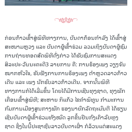
ກ່ອນກ້າວເຂົ້າສູ່ພິທີທາງການ, ບັນດາກ້ອນກໍາລັງ ໄດ້ເຂົ້າສູ່
ສະໜາມຫຼວງ ແລະ ບັນດາຜູ້ເຂົ້າຮ່ວມ ລວມເຖິງບັນດາຜູ້ຊົມ
ການຖ່າຍທອດສົດພິທີດັ່ງກ່າວ ໄດ້ຮັບຊົມການສະແດງ
ສິລະປະ-ວັນນະຄະດີ3 ລາຍການ ຄື: ການຮ້ອງເພງ ວຽງຈັນ
ໝາກຫົວໃຈ, ຮັບຟັງການການຮ້ອງເພງ ຕໍາຫຼວດລາວກ້າວ
ເດີນ ແລະ ເພງ ນັກຮົບລາວກ້າວເດີນ. ຈາກນັ້ນພິທີ
ທາງການກໍໄດ້ເລີ່ມຂຶ້ນ ໂດຍໄດ້ມີການເຊີນທຸງຊາດ, ທຸງພັກ
ເຄື່ອນເຂົ້າສູ່ພິທີ; ສະຫາຍ ກິແກ້ວ ໄຂຄໍາພິທູນ ກໍາມະການ
ກົມການເມືອງສູນກາງພັກ ຮອງນາຍົກລັດຖະມົນຕີ ໄດ້ຮຽນ
ເຊີນບັນດາຜູ້ເຂົ້າຮ່ວມທັງໝົດ ລຸກຂຶ້ນຢືນກົງເຄົາລົບທຸງ
ຊາດ ຊຶ່ງໃນນີ້ປະຊາຊົນລາວບັນດາເຜົ່າ ກໍລ້ວນແຕ່ສະແດງ