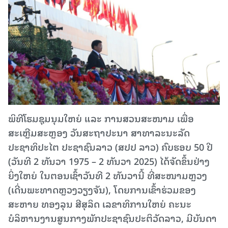
ພິທີໂຮມຊຸມນຸມໃຫຍ່ ແລະ ການສວນສະໜາມ ເພື່ອ
ສະເຫຼີມສະຫຼອງ ວັນສະຖາປະນາ ສາທາລະນະລັດ
ປະຊາທິປະໄຕ ປະຊາຊົນລາວ (ສປປ ລາວ) ຄົບຮອບ 50 ປີ
(ວັນທີ 2 ທັນວາ 1975 – 2 ທັນວາ 2025) ໄດ້ຈັດຂຶ້ນຢ່າງ
ຍິ່ງໃຫຍ່ ໃນຕອນເຊົ້າວັນທີ 2 ທັນວານີ້ ທີ່ສະໜາມຫຼວງ
(ເດີ່ນພະທາດຫຼວງວຽງຈັນ), ໂດຍການເຂົ້າຮ່ວມຂອງ
ສະຫາຍ ທອງລຸນ ສີສຸລິດ ເລຂາທິການໃຫຍ່ ຄະນະ
ບໍລິຫານງານສູນກາງພັກປະຊາຊົນປະຕິວັດລາວ, ມີບັນດາ