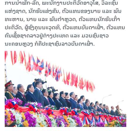
ການນໍາພັກ-ລັດ, ພະນັກງານປະຕິວັດອາວຸໂສ, ວິລະຊົນ
ແຫ່ງຊາດ, ນັກຮົບແຂ່ງຂັນ, ຕົວແທນຂອງນາຍ ແລະ ພົນ
ທະຫານ, ນາຍ ແລະ ພົນຕໍາຫຼວດ, ຕົວແທນນັກຮົບເກົ່າ
ປະຕິວັດ, ຜູ້ຊົງຄຸນນະວຸດທິ, ຕົວແທນບັນດາເຜົ່າ, ຕົວແທນ
ຄົນເຊື້ອຊາດລາວຢູ່ຕ່າງປະເທດ ແລະ ມວນຊົນຊາວ
ນະຄອນຫຼວງ ກໍຄືປະຊາຊົນລາວບັນດາເຜົ່າ.