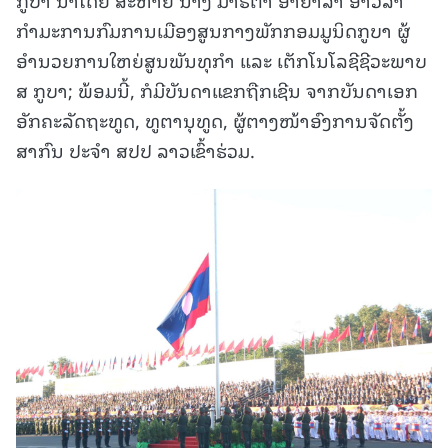
ກໍາມະການກົມການເມືອງສູນກາງພັກກອມມູນິດກູບາ ຜູ້
ອໍານວຍການໃຫຍ່ສູນພັນທຸກໍາ ແລະ ເຕັກໂນໂລຊີຊີວະພາບ
ສ ກູບາ; ພ້ອມນີ້, ກໍມີບັນດາແຂກຖືກເຊີນ ຈາກບັນດາເອກ
ອັກຄະລັດຖະທູດ, ທູຕານຸທູດ, ຜູ້ຕາງໜ້າອົງການຈັດຕັ້ງ
ສາກົນ ປະຈໍາ ສປປ ລາວເຂົ້າຮ່ວມ.