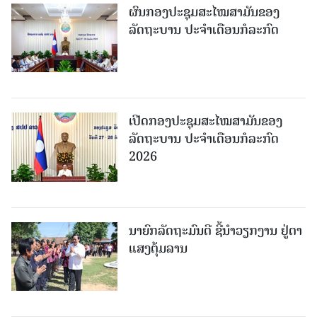
ຜົນກອງປະຊຸມສະໄໝສາມັນຂອງ
ລັດຖະບານ ປະຈຳເດືອນກໍລະກົດ
ເປີດກອງປະຊຸມສະໄໝສາມັນຂອງ
ລັດຖະບານ ປະຈໍາເດືອນກໍລະກົດ
2026
ນາຍົກລັດຖະມົນຕີ ຊີ້ນຳວຽກງານ ຢູ່ຕາ
ແສງຕຸ້ມລານ