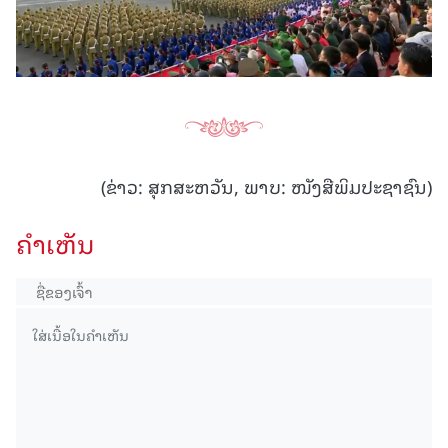
(ຂ່າວ: ສຸກສະຫວັນ, ພາບ: ໜັງສືພິມປະຊາຊົນ)
ຄໍາເຫັນ