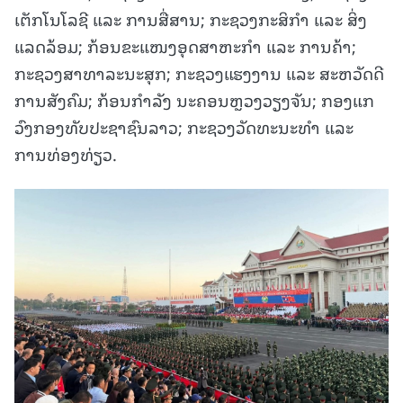
ເຕັກໂນໂລຊີ ແລະ ການສື່ສານ; ກະຊວງກະສິກຳ ແລະ ສິ່ງ
ແລດລ້ອມ; ກ້ອນຂະແໜງອຸດສາຫະກຳ ແລະ ການຄ້າ;
ກະຊວງສາທາລະນະສຸກ; ກະຊວງແຮງງານ ແລະ ສະຫວັດດີ
ການສັງຄົມ; ກ້ອນກຳລັງ ນະຄອນຫຼວງວຽງຈັນ; ກອງແກ
ວົງກອງທັບປະຊາຊົນລາວ; ກະຊວງວັດທະນະທຳ ແລະ
ການທ່ອງທ່ຽວ.