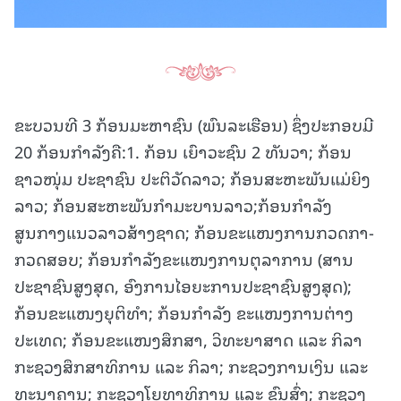
ຂະບວນທີ 3 ກ້ອນມະຫາຊົນ (ພົນລະເຮືອນ) ຊຶ່ງປະກອບມີ
20 ກ້ອນກໍາລັງຄື:1. ກ້ອນ ເຍົາວະຊົນ 2 ທັນວາ; ກ້ອນ
ຊາວໜຸ່ມ ປະຊາຊົນ ປະຕິວັດລາວ; ກ້ອນສະຫະພັນແມ່ຍິງ
ລາວ; ກ້ອນສະຫະພັນກຳມະບານລາວ;ກ້ອນກຳລັງ
ສູນກາງແນວລາວສ້າງຊາດ; ກ້ອນຂະແໜງການກວດກາ-
ກວດສອບ; ກ້ອນກໍາລັງຂະແໜງການຕຸລາການ (ສານ
ປະຊາຊົນສູງສຸດ, ອົງການໄອຍະການປະຊາຊົນສູງສຸດ);
ກ້ອນຂະແໜງຍຸຕິທຳ; ກ້ອນກຳລັງ ຂະແໜງການຕ່າງ
ປະເທດ; ກ້ອນຂະແໜງສຶກສາ, ວິທະຍາສາດ ແລະ ກິລາ
ກະຊວງສຶກສາທິການ ແລະ ກິລາ; ກະຊວງການເງິນ ແລະ
ທະນາຄານ; ກະຊວງໂຍທາທິການ ແລະ ຂົນສົ່ງ; ກະຊວງ