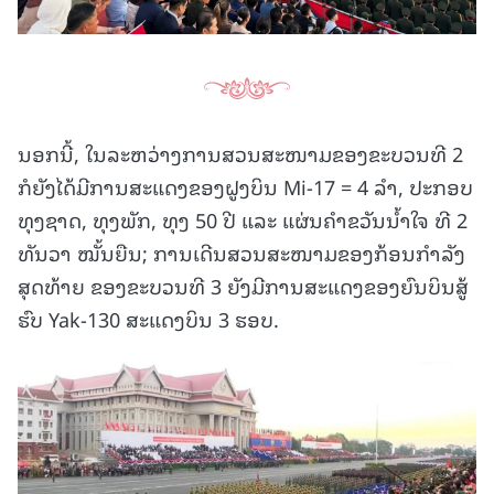
ນອກນີ້, ໃນລະຫວ່າງການສວນສະໜາມຂອງຂະບວນທີ 2
ກໍຍັງໄດ້ມີການສະແດງຂອງຝູງບິນ Mi-17 = 4 ລໍາ, ປະກອບ
ທຸງຊາດ, ທຸງພັກ, ທຸງ 50 ປີ ແລະ ແຜ່ນຄໍາຂວັນນໍ້າໃຈ ທີ 2
ທັນວາ ໝັ້ນຍືນ; ການເດີນສວນສະໜາມຂອງກ້ອນກໍາລັງ
ສຸດທ້າຍ ຂອງຂະບວນທີ 3 ຍັງມີການສະແດງຂອງຍົນບິນສູ້
ຮົບ Yak-130 ສະແດງບິນ 3 ຮອບ.