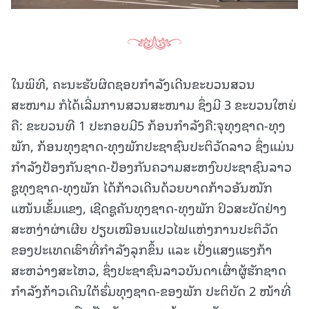
ໃນພິທີ, ຄະນະຮັບຜິດຊອບກໍາລັງເດີນຂະບວນສວນ
ສະໜາມ ກໍໄດ້ເລີ່ມການສວນສະໜາມ ຊຶ່ງມີ 3 ຂະບວນໃຫຍ່
ຄື: ຂະບວນທີ 1 ປະກອບມີ5 ກ້ອນກໍາລັງຄື:ຈຸທຸງຊາດ-ທຸງ
ພັກ, ກ້ອນທຸງຊາດ-ທຸງພັກປະຊາຊົນປະຕິວັດລາວ ຊຶ່ງແມ່ນ
ກຳລັງປ້ອງກັນຊາດ-ປ້ອງກັນຄວາມສະຫງົບປະຊາຊົນລາວ
ຊູທຸງຊາດ-ທຸງພັກ ໄດ້ກ້າວເດີນດ້ວຍບາດກ້າວອັນໜັກ
ແໜ້ນເຂັ້ມແຂງ, ເຊີດຊູຄັນທຸງຊາດ-ທຸງພັກ ປິວສະບັດຢ່າງ
ສະຫງ່າຜ່າເຜີຍ ປຽບເໝືອນແປວໄຟແຫ່ງການປະຕິວັດ
ຂອງປະເທດເຮົາທີ່ກຳລັງລຸກຂຶ້ນ ແລະ ເປັ່ງແສງແຮງກ້າ
ສະຫວ່າງສະໄຫວ, ຊຶ່ງປະຊາຊົນລາວບັນດາເຜົ່າຜູ້ຮັກຊາດ
ກຳລັງກ້າວເດີນໃຕ້ຮົ່ມທຸງຊາດ-ຂອງພັກ ປະຕິບັດ 2 ໜ້າທີ່