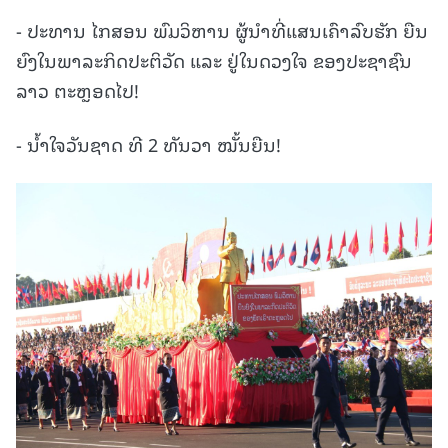
- ປະທານ ໄກສອນ ພົມວິຫານ ຜູ້ນໍາທີ່ແສນເຄົາລົບຮັກ ຍືນ
ຍົງໃນພາລະກິດປະຕິວັດ ແລະ ຢູ່ໃນດວງໃຈ ຂອງປະຊາຊົນ
ລາວ ຕະຫຼອດໄປ!
- ນໍ້າໃຈວັນຊາດ ທີ 2 ທັນວາ ໝັ້ນຍືນ!