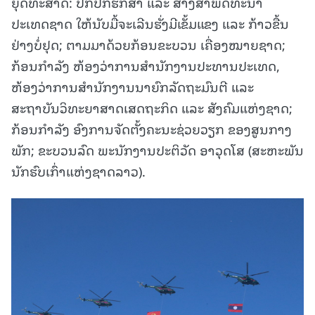
ຍຸດທະສາດ: ປົກປັກຮັກສາ ແລະ ສ້າງສາພັດທະນາ
ປະເທດຊາດ ໃຫ້ນັບມື້ຈະເລີນຮັ່ງມີເຂັ້ມແຂງ ແລະ ກ້າວຂື້ນ
ຢ່າງບໍ່ຢຸດ; ຕາມມາດ້ວຍກ້ອນຂະບວນ ເຄື່ອງໝາຍຊາດ;
ກ້ອນກຳລັງ ຫ້ອງວ່າການສຳນັກງານປະທານປະເທດ,
ຫ້ອງວ່າການສຳນັກງານນາຍົກລັດຖະມົນຕີ ແລະ
ສະຖາບັນວິທະຍາສາດເສດຖະກິດ ແລະ ສັງຄົມແຫ່ງຊາດ;
ກ້ອນກໍາລັງ ອົງການຈັດຕັ້ງຄະນະຊ່ວຍວຽກ ຂອງສູນກາງ
ພັກ; ຂະບວນລົດ ພະນັກງານປະຕິວັດ ອາວຸດໂສ (ສະຫະພັນ
ນັກຮົບເກົ່າແຫ່ງຊາດລາວ).