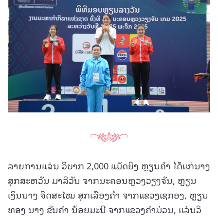
ລາຍການແລ່ນ ວິບາກ 2,000 ແມັດຍິງ ຫຼຽນຄຳ ໄດ້ແກ່ນາງ
ສຸກສະຫວັນ ມາລີວັນ ຈາກນະຄອນຫຼວງວຽງຈັນ, ຫຼຽນ
ເງິນນາງ ຈິດສະໄໝ ສຸກເລືອງຄຳ ຈາກແຂວງເຊກອງ, ຫຼຽນ
ທອງ ນາງ ຂັນຄຳ ນ້ອຍມະນີ ຈາກແຂວງຄຳມ່ວນ, ແລ່ນວິ