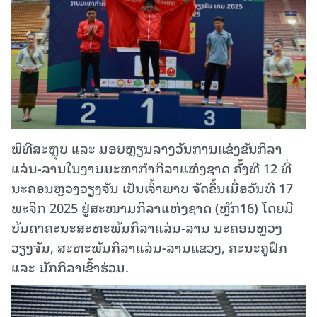
ພິທີສະຫຼຸບ ແລະ ມອບຫຼຽນລາງວັນການແຂ່ງຂັນກິລາ
ແລ່ນ-ລານໃນງານມະຫາກໍາກິລາແຫ່ງຊາດ ຄັ້ງທີ 12 ທີ່
ນະຄອນຫຼວງວຽງຈັນ ເປັນເຈົ້າພາບ ຈັດຂຶ້ນເມື່ອວັນທີ 17
ພະຈິກ 2025 ຢູ່ສະໜາມກິລາແຫ່ງຊາດ (ຫຼັກ16) ໂດຍມີ
ບັນດາຄະນະສະຫະພັນກິລາແລ່ນ-ລານ ນະຄອນຫຼວງ
ວຽງຈັນ, ສະຫະພັນກິລາແລ່ນ-ລານແຂວງ, ຄະນະຄູຝຶກ
ແລະ ນັກກິລາເຂົ້າຮ່ວມ.