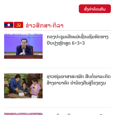
ສົ່ງຄໍາຄິດເຫັນ
ຂ່າວສືກສາ-ກິລາ
ກອງປະຊຸມເຜີຍແຜ່ເຊື່ອມຊຶມທິດທາງ
ປັບປຸງຫຼັກສູດ 6+3+3
ຊາວໜຸ່ມອາສາສະໝັກ ສືບຕໍ່ພາລະກິດ
ສ້າງອານາຄົດ ນໍານ້ອງຄືນສູ່ໂຮງຮຽນ