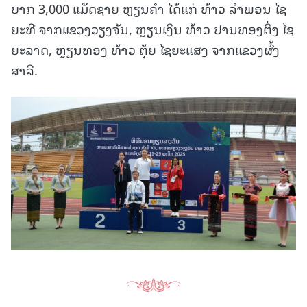
ບາກ 3,000 ແມັດຊາຍ ຫຼຽນຄຳ ໄດ້ແກ່ ທ້າວ ລຳພອນ ໄຊ
ຍະທີ ຈາກແຂວງວຽງຈັນ, ຫຼຽນເງິນ ທ້າວ ປານທອງຕິ່ງ ໄຊ
ຍະລາດ, ຫຼຽນທອງ ທ້າວ ຕຸ້ຍ ໄຊຍະແສງ ຈາກແຂວງຜົ້ງ
ສາລີ.