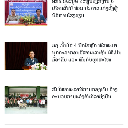
ສກຂ ວິລະບູລີ ສະຫຼຸບວຽກງານ 6
ເດືອນຕົ້ນປີ ພ້ອມປະກາດແຕ່ງຕັ້ງຜູ້
ບໍລິຫານໂຮງຮຽນ
ມຊ ເນັ້ນໃສ່ 4 ປັດໄຈຫຼັກ ພັດທະນາ
ບຸກຄະລາກອນສື່ສານມວນຊົນ ໃຫ້ເປັນ
ມືອາຊີບ ແລະ ທັນກັບຍຸກສະໄໝ
ກົມໃຫຍ່ພະລາທິການກອງທັບ ສ້າງ
ຂະບວນການແຂ່ງຂັນກິລາຍິງປືນ