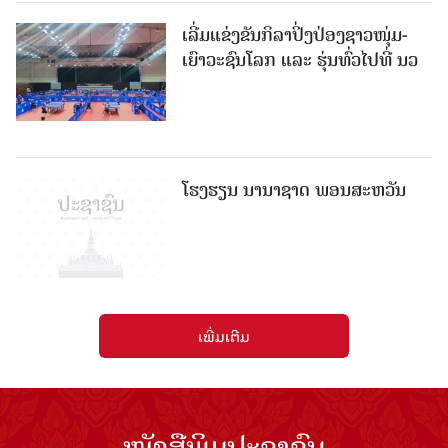
ເລີ່ມແຂ່ງຂັນກິລາປິ່ງປ່ອງຊາວໜຸ່ມ-
ເຍົາວະຊົນໂລກ ແລະ ຮຸ່ນທົ່ວໄປທີ່ ນວ
ໂຮງຮຽນ ນານາຊາດ ພອນສະຫວັນ
ເພີ່ມເຕີມ
ໜັງສືພິມປະຊາຊົນ