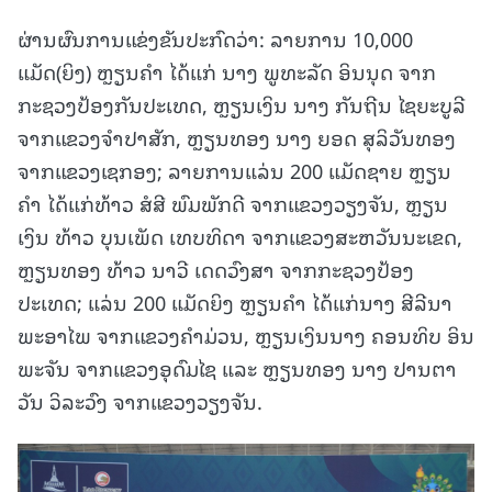
ຜ່ານຜົນການແຂ່ງຂັນປະກົດວ່າ: ລາຍການ 10,000
ແມັດ(ຍິງ) ຫຼຽນຄໍາ ໄດ້ແກ່ ນາງ ພູທະລັດ ອິນນຸດ ຈາກ
ກະຊວງປ້ອງກັນປະເທດ, ຫຼຽນເງິນ ນາງ ກັນຖີນ ໄຊຍະບູລີ
ຈາກແຂວງຈຳປາສັກ, ຫຼຽນທອງ ນາງ ຍອດ ສຸລິວັນທອງ
ຈາກແຂວງເຊກອງ; ລາຍການແລ່ນ 200 ແມັດຊາຍ ຫຼຽນ
ຄຳ ໄດ້ແກ່ທ້າວ ສໍສີ ພົມພັກດີ ຈາກແຂວງວຽງຈັນ, ຫຼຽນ
ເງິນ ທ້າວ ບຸນເພັດ ເທບທິດາ ຈາກແຂວງສະຫວັນນະເຂດ,
ຫຼຽນທອງ ທ້າວ ນາວີ ເດດວົງສາ ຈາກກະຊວງປ້ອງ
ປະເທດ; ແລ່ນ 200 ແມັດຍິງ ຫຼຽນຄຳ ໄດ້ແກ່ນາງ ສີລີນາ
ພະອາໄພ ຈາກແຂວງຄຳມ່ວນ, ຫຼຽນເງິນນາງ ຄອນທິບ ອິນ
ພະຈັນ ຈາກແຂວງອຸດົມໄຊ ແລະ ຫຼຽນທອງ ນາງ ປານຕາ
ວັນ ວິລະວົງ ຈາກແຂວງວຽງຈັນ.