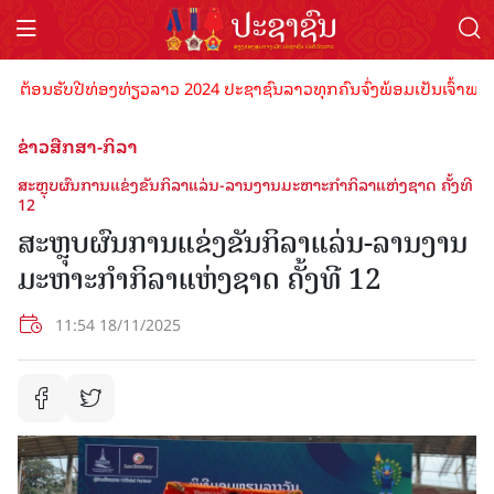
ອນຮັບປີທ່ອງທ່ຽວລາວ 2024 ປະຊາຊົນລາວທຸກຄົນຈົ່ງພ້ອມເປັນເຈົ້າພາບທີ່ດີ 
ຂ່າວສືກສາ-ກິລາ
ສະຫຼຸບຜົນການແຂ່ງຂັນກິລາແລ່ນ-ລານງານມະຫາະກຳກິລາແຫ່ງຊາດ ຄັ້ງທີ
12
ສະຫຼຸບຜົນການແຂ່ງຂັນກິລາແລ່ນ-ລານງານ
ມະຫາະກຳກິລາແຫ່ງຊາດ ຄັ້ງທີ 12
11:54 18/11/2025