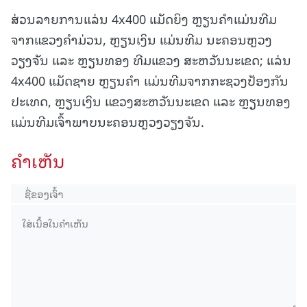
ສ່ວນລາຍການແລ່ນ 4x400 ແມັດຍິງ ຫຼຽນຄຳແມ່ນທີມ
ຈາກແຂວງຄຳມ່ວນ, ຫຼຽນເງິນ ແມ່ນທີມ ນະຄອນຫຼວງ
ວຽງຈັນ ແລະ ຫຼຽນທອງ ທີມແຂວງ ສະຫວັນນະເຂດ; ແລ່ນ
4x400 ແມັດຊາຍ ຫຼຽນຄຳ ແມ່ນທີມຈາກກະຊວງປ້ອງກັນ
ປະເທດ, ຫຼຽນເງິນ ແຂວງສະຫວັນນະເຂດ ແລະ ຫຼຽນທອງ
ແມ່ນທີມເຈົ້າພາບນະຄອນຫຼວງວຽງຈັນ.
ຄໍາເຫັນ