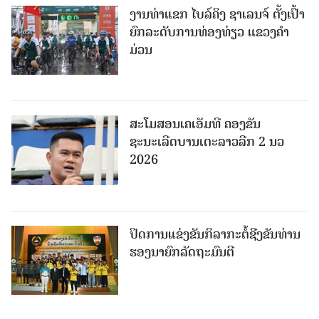
ງານທ່າແຂກ ໄບລ໌ຄິງ ຊາເລນຈ໌ ຕັ້ງເປົ້າ
ຍົກລະດັບການທ່ອງທ່ຽວ ແຂວງຄໍາ
ມ່ວນ
ສະໂມສອນເຄເອັມທີ ຄອງຂັນ
ຊະນະເລີດບານເຕະລາວລີກ 2 ນວ
2026
ປິດການແຂ່ງຂັນກິລາກະຕໍ້ຊີງຂັນທ່ານ
ຮອງນາຍົກລັດຖະມົນຕີ