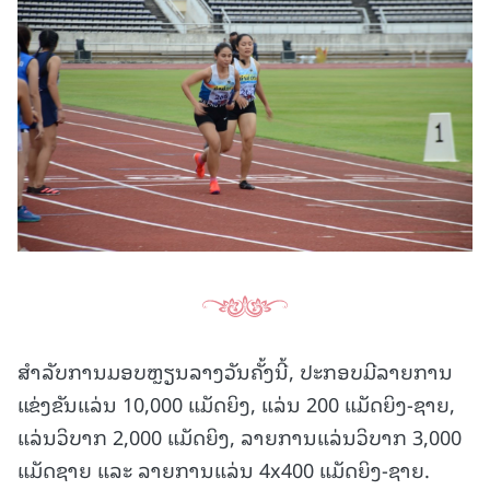
ສໍາລັບການມອບຫຼຽນລາງວັນຄັ້ງນີ້, ປະກອບມີລາຍການ
ແຂ່ງຂັນແລ່ນ 10,000 ແມັດຍິງ, ແລ່ນ 200 ແມັດຍິງ-ຊາຍ,
ແລ່ນວິບາກ 2,000 ແມັດຍິງ, ລາຍການແລ່ນວິບາກ 3,000
ແມັດຊາຍ ແລະ ລາຍການແລ່ນ 4x400 ແມັດຍິງ-ຊາຍ.