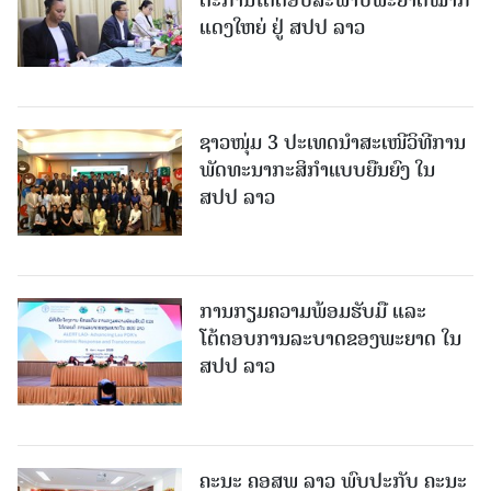
ຕະການໂຕ້ຕອບສະພາບພະຍາດໝາກ
ແດງໃຫຍ່ ຢູ່ ສປປ ລາວ
ຊາວໜຸ່ມ 3 ປະເທດນຳສະເໜີວິທີການ
ພັດທະນາກະສິກຳແບບຍືນຍົງ ໃນ
ສປປ ລາວ
ການກຽມຄວາມພ້ອມຮັບມື ແລະ
ໂຕ້ຕອບການລະບາດຂອງພະຍາດ ໃນ
ສປປ ລາວ
ຄະນະ ຄອສພ ລາວ ພົບປະກັບ ຄະນະ