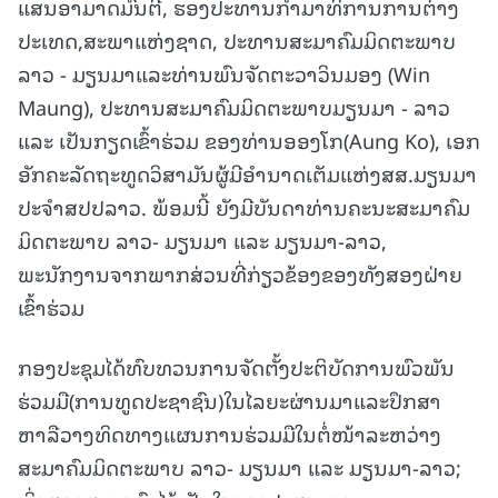
ແສນອາມາດມົນຕີ, ຮອງປະທານກຳມາທິການການຕ່າງ
ປະເທດ,ສະພາແຫ່ງຊາດ, ປະທານສະມາຄົມມິດຕະພາບ
ລາວ - ມຽນມາແລະທ່ານພົນຈັດຕະວາວິນມອງ (Win
Maung), ປະທານສະມາຄົມມິດຕະພາບມຽນມາ - ລາວ
ແລະ ເປັນກຽດເຂົ້າຮ່ວມ ຂອງທ່ານອອງໂກ(Aung Ko), ເອກ
ອັກຄະລັດຖະທູດວິສາມັນຜູ້ມີອໍານາດເຕັມແຫ່ງສສ.ມຽນມາ
ປະຈຳສປປລາວ. ພ້ອມນີ້ ຍັງມີບັນດາທ່ານຄະນະສະມາຄົມ
ມິດຕະພາບ ລາວ- ມຽນມາ ແລະ ມຽນມາ-ລາວ,
ພະນັກງານຈາກພາກສ່ວນທີ່ກ່ຽວຂ້ອງຂອງທັງສອງຝ່າຍ
ເຂົ້າຮ່ວມ
ກອງປະຊຸມໄດ້ທົບທວນການຈັດຕັ້ງປະຕິບັດການພົວພັນ
ຮ່ວມມື(ການທູດປະຊາຊົນ)ໃນໄລຍະຜ່ານມາແລະປຶກສາ
ຫາລືວາງທິດທາງແຜນການຮ່ວມມືໃນຕໍ່ໜ້າລະຫວ່າງ
ສະມາຄົມມິດຕະພາບ ລາວ- ມຽນມາ ແລະ ມຽນມາ-ລາວ;