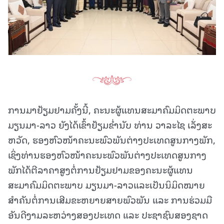
ການມາຢ້ຽມຢາມຄັ້ງນີ້, ຄະນະຜູ້ແທນສະມາຄົມມິດຕະພາບ
ມຽນມາ-ລາວ ຍັງໄດ້ເຂົ້າຢ້ຽມຂໍ່ານັບ ທ່ານ ວາລະໄຊ ເລັ່ງສະ
ຫວັດ, ຮອງຫົວໜ້າຄະນະພົວພັນຕ່າງປະເທດສູນກາງພັກ,
ເຊິ່ງທ່ານຮອງຫົວໜ້າຄະນະພົວພັນຕ່າງປະເທດສູນກາງ
ພັກໄດ້ຕີລາຄາສູງຕໍ່ການຢ້ຽມຢາມຂອງຄະນະຜູ້ແທນ
ສະມາຄົມມິດຕະພາບ ມຽນມາ-ລາວແລະເປັນນິມິດໝາຍ
ສຳຄັນຕໍ່ການເສີມຂະຫຍາຍສາຍພົວພັນ ແລະ ການຮ່ວມມື
ອັນດີງາມລະຫວ່າງສອງປະເທດ ແລະ ປະຊາຊົນສອງຊາດ