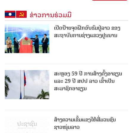
ຂ່າວການຮ່ວມມື
ເປີດປ້າຍຈຸດຝຶກອົບຮົມຢູ່ລາວ ຂອງ
ສະຖາບັນການຊ່າງແຂວງຢູນນານ
ສະຫຼອງ 59 ປີ ການສ້າງຕັ້ງອາຊຽນ
ແລະ 29 ປີ ສປປ ລາວ ເຂົ້າເປັນ
ສະມາຊິກອາຊຽນ
ສ້າງຄວາມເຂັ້ມແຂງໃຫ້ສື່ມວນຊົນ
ຊາວໜຸ່ມລາວ