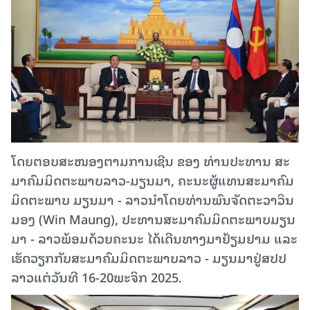
ໂດຍຕອບສະໜອງຕາມການເຊີນ ຂອງ ທ່ານປະທານ ສະ​
ມາ​ຄົມ​ມິດ​ຕະ​ພາບລາວ-ມຽນ​ມາ, ຄະນະຜູ້ແທນ​ສະ​ມາ​ຄົມ​
ມິດ​ຕະ​ພາບ ​ມຽນ​ມາ - ລາວນຳໂດຍທ່ານພົນ​ຈັດ​ຕະ​ວາວິນ
ມອງ (Win Maung), ປະທານສະມາຄົມມິດຕະພາບມຽນ​
ມາ - ລາວພ້ອມ​ດ້ວຍ​ຄະ​ນະ ໄດ້ເດີນ​ທາງ​ມາ​ຢ້ຽມ​ຢາມ ແລະ
ເຮັດວຽກກັບສະມາຄົມມິດຕະພາບລາວ - ​ມຽນ​ມາຢູ່ສ​ປ​ປ
ລາວແຕ່ວັນ​ທີ 16-20ພະ​ຈິກ 2025.