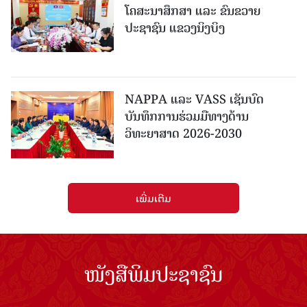
ໂຄສະນາສຶກສາ ແລະ ຂົນຂວາຍ
ປະຊາຊົນ ແຂວງນິງບິງ
NAPPA ແລະ VASS ເຊັນບົດ
ບັນທຶກການຮ່ວມມືທາງດ້ານ
ວິທະຍາສາດ 2026-2030
ເພີ່ມເຕີມ
ໜັງສືພິມປະຊາຊົນ