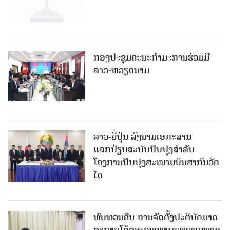
ກອງປະຊຸມຄະນະກຳມະການຮ່ວມມື
ລາວ-ຫວຽດນາມ
ລາວ-ຍີ່ປຸ່ນ ລົງນາມເອກະສານ
ແລກປ່ຽນສະບັບປັບປຸງສໍາລັບ
ໂຄງການປັບປຸງສະໜາມບິນສາກົນວັດ
ໄຕ
ທົບທວນຄືນ ການຈັດຕັ້ງປະຕິບັດມາດ