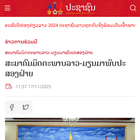
ຮັບປີທ່ອງທ່ຽວລາວ 2024 ປະຊາຊົນລາວທຸກຄົນຈົ່ງພ້ອມເປັນເຈົ້າພາບທີ່ດີ ຕ
ຂ່າວການຮ່ວມມື
ສະ​ມາ​ຄົມ​ມິດ​ຕະ​ພາບລາວ-ມຽນ​ມາພົບປະສອງຝ່າຍ
ສະ​ມາ​ຄົມ​ມິດ​ຕະ​ພາບລາວ-ມຽນ​ມາພົບປະ
ສອງຝ່າຍ
11:57 17/11/2025