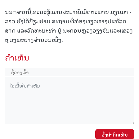
ນອກຈາກນີ້,ຄະນະຜູ້ແທນສະມາຄົມມິດຕະພາບ ມຽນມາ -
ລາວ ຍັງໄດ້ຢ້ຽມຢາມ ສະຖານທີ່ທ່ອງທ່ຽວທາງປະຫັວດ
ສາດ ແລະວັດທະນະທຳ ຢູ່ ນະຄອນຫຼວງວຽງຈັນແລະແຂວງ
ຫຼວງພະບາງຈຳນວນໜຶ່ງ.
ຄໍາເຫັນ
ສົ່ງຄໍາຄິດເຫັນ