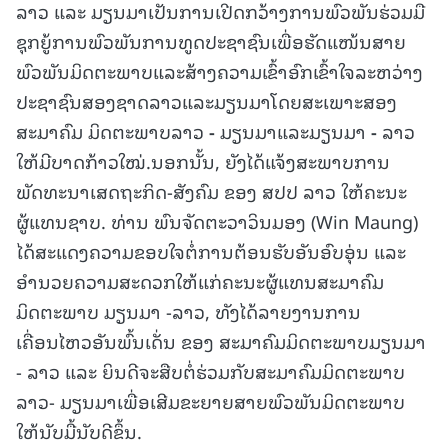
ລາວ ແລະ ມຽນມາເປັນການເປີດກວ້າງການພົວພັນຮ່ວມມື
ຊຸກຍູ້ການພົວພັນການທູດປະຊາຊົນເພື່ອຮັດແໜ້ນ
ສາຍ
ພົວ
ພັນ
ມິດ
ຕະ
ພາບແລະສ້າງ
ຄວາມ
ເຂົ້າ
ອົກ
ເຂົ້າ
ໃຈ
ລະ
ຫວ່າງ
ປະຊາ
ຊົນ
ສອງ
ຊາດ
ລາວແລະມຽນ
ມາໂດຍ
ສະ
ເພາະສອງ
ສະ
ມາ
ຄົມ
ມິດ
ຕະ
ພາບລາວ
-
ມຽນ
ມາແລະ
ມຽນ
ມາ
-
ລາວ
ໃຫ້
ມີ
ບາດ
ກ້າວໃໝ່.ນອກນັ້ນ, ຍັງໄດ້ແຈ້ງສະພາບການ
ພັດທະນາເສດຖະກິດ-ສັງຄົມ ຂອງ ສປປ ລາວ ໃຫ້ຄະນະ
ຜູ້ແທນຊາບ. ທ່ານ ພົນຈັດຕະວາວິນມອງ (Win Maung)
ໄດ້ສະແດງຄວາມຂອບໃຈຕໍ່ການຕ້ອນຮັບອັນອົບອຸ່ນ ແລະ
ອໍານວຍຄວາມສະດວກໃຫ້ແກ່ຄະນະຜູ້ແທນສະມາຄົມ
ມິດຕະພາບ ມຽນມາ -ລາວ, ທັງໄດ້ລາຍງານການ
ເຄື່ອນໄຫວອັນພົ້ນເດັ່ນ ຂອງ ສະມາຄົມມິດຕະພາບມຽນມາ
- ລາວ ແລະ ຍິນດີຈະສືບຕໍ່ຮ່ວມກັບສະມາຄົມມິດຕະພາບ
ລາວ- ມຽນມາເພື່ອເສີມຂະຍາຍສາຍພົວພັນມິດຕະພາບ
ໃຫ້ນັບມື້ນັບດີຂຶ້ນ.