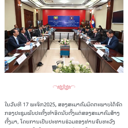
ໃນວັນທີ 17 ພະຈິກ2025
,
ສອງສະມາຄົມມິດຕະພາບໄດ້ຈັດ
ກອງປະຊຸມພົບປະຄັ້ງທຳອິດນັບຕັ້ງແຕ່ສອງສະມາຄົມສ້າງ
ຕັ້ງມາ, ໂດຍການເປັນປະທານຮ່ວມຂອງທ່ານຈັນທະວົງ