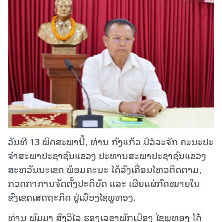
ວັນທີ 13 ພຶດສະພານີ້, ທ່ານ ກົງແກ້ວ ມີວໍລະຈັກ ຄະນະປະ
ຈໍາສະພາປະຊາຊົນແຂວງ ປະທານສະພາປະຊາຊົນແຂວງ
ສະຫວັນນະເຂດ ພ້ອມຄະນະ ໄດ້ລົງເຄື່ອນໄຫວຕິດຕາມ,
ກວດກາການຈັດຕັ້ງປະຕິບັດ ແລະ ເຜີຍແຜ່ກົດໝາຍໃນ
ຂົງເຂດເສດຖະກິດ ຢູ່ເມືອງໄຊພູທອງ.
ທ່ານ ພົມມາ ສົງວິໄລ ຮອງເລຂາພັກເມືອງ ໄຊພູທອງ ໄດ້