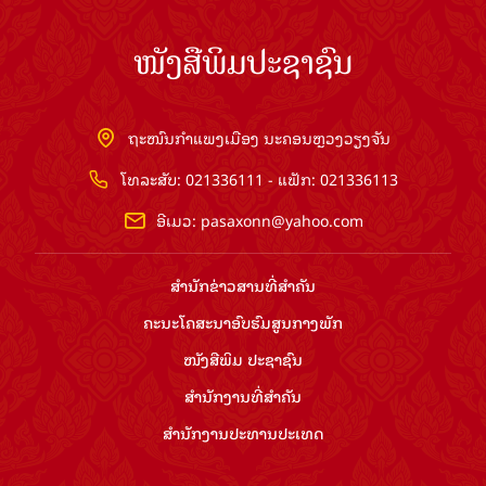
ໜັງສືພິມປະຊາຊົນ
ຖະໜົນກຳແພງເມືອງ ນະຄອນຫຼວງວຽງຈັນ
ໂທລະສັບ: 021336111 - ແຟັກ: 021336113
ອີເມວ:
pasaxonn@yahoo.com
ສຳ​ນັກ​ຂ່າວ​ສານ​ທີ່​ສຳ​ຄັນ​
ຄະນະໂຄສະນາອົບຮົມ​ສູນ​ກາງ​ພັກ
ໜັງສືພິມ ປະ​ຊາ​ຊົນ
ສຳ​ນັກ​ງານ​ທີ່​ສຳ​ຄັນ
ສຳ​ນັກ​ງານ​ປະ​ທານ​ປະ​ເທດ