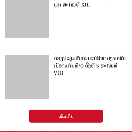
ພັກ ສະໄໝທີ XII.
ກອງປະຊຸມຄົບຄະນະບໍລິຫານງານພັກ
ເມືອງແກ່ນ​ທ້າວ ຄັ້ງທີ 5 ສະໄໝທີ
VIII
ເພີ່ມເຕີມ