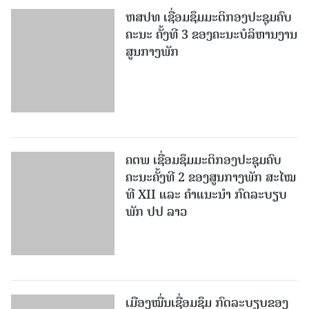
ຫສປທ ເຊື່ອມຊຶມມະຕິກອງປະຊຸມຄົບ
ຄະນະ ຄັ້ງທີ 3 ຂອງຄະນະບໍລິຫານງານ
ສູນກາງພັກ
ຄຕພ ເຊື່ອມຊຶມມະຕິກອງປະຊຸມຄົບ
ຄະນະຄັ້ງທີ 2 ຂອງສູນກາງພັກ ສະໄໝ
ທີ XII ແລະ ຄໍາແນະນໍາ ກົດລະບຽບ
ພັກ ປປ ລາວ
ເມືອງ​ໝື່ນເຊື່ອມຊຶມ ກົດລະບຽບຂອງ