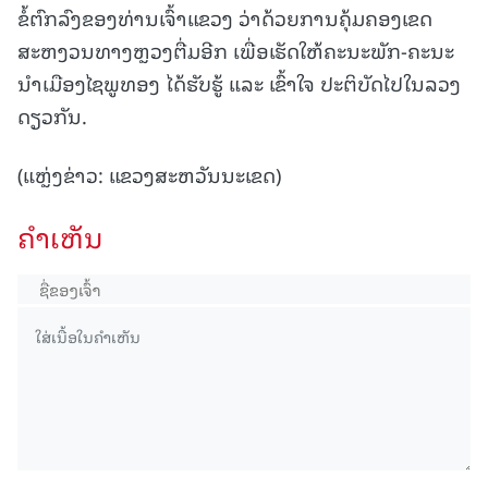
ຂໍ້ຕົກລົງຂອງທ່ານເຈົ້າແຂວງ ວ່າດ້ວຍການຄຸ້ມຄອງເຂດ
ສະຫງວນທາງຫຼວງຕື່ມອີກ ເພື່ອເຮັດໃຫ້ຄະນະພັກ-ຄະນະ
ນໍາເມືອງໄຊພູທອງ ໄດ້ຮັບຮູ້ ແລະ ເຂົ້າໃຈ ປະຕິບັດໄປໃນລວງ
ດຽວກັນ.
(ແຫຼ່ງຂ່າວ: ແຂວງສະຫວັນນະເຂດ)
ຄໍາເຫັນ