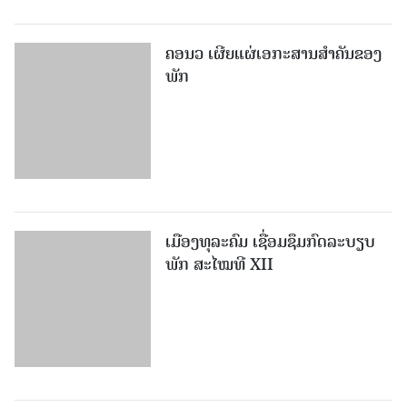
ຄອນວ ເຜີຍແຜ່ເອກະສານສໍາຄັນຂອງ
ພັກ
ເມືອງທຸລະຄົມ ເຊື່ອມຊຶມກົດລະບຽບ
ພັກ ສະໄໝທີ XII