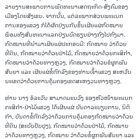
ລາຍງານສະພາບການພັດທະນາເສດຖະກິດ-ສັງຄົມຂອງ
ເມືອງໂດຍສັງເຂບ. ຈາກນັ້ນ, ແຕ່ລະພາກສ່ວນພະແນກ
ການຂອງແຂວງ ກໍໄດ້ຜັດປ່ຽນກັນຂຶ້ນເຜີຍແຜ່ກົດໝາຍ
ພ້ອມທັງສົນທະນາແລກປ່ຽນບົດຮຽນຢ່າງກົງໄປກົງມາ.
ກົດໝາຍທີ່ນໍາມາເຜີຍແຜ່ປະກອບມີ: ກົດໝາຍ ວ່າດ້ວຍ
ທີ່ດິນ, ກົດໝາຍວ່າດ້ວຍປ່າໄມ້, ກົດໝາຍວ່າດ້ວຍກະສິກໍາ,
ກົດໝາຍວ່າດ້ວຍທາງຫຼວງ, ກົດໝາຍວ່າດ້ວຍຂໍຜູກພັນ
ສັນຍາ ແລະ ເຜີຍແຜ່ຂໍ້ຕົກລົງຂອງທ່ານເຈົ້າແຂວງ ສະຫວັນ
ນະເຂດວ່າດ້ວຍການຄຸ້ມຄອງເຂດສະຫງວນທາງຫຼວງ.
ທ່ານ ນາງ ອໍລະວັນ ສາມາດມະນວົງ ຮອງຫົວໜ້າພະແນກ
ກະສິກໍາ-ປ່າໄມ້ແຂວງ ໄດ້ເຜີຍແຜ່ ບັນດາລະບຽບການ, ນິຕິ
ກໍາ, ບັນດາຂໍ້ຕົກລົງວ່າດ້ວຍການຄຸ້ມຄອງກົດໝາຍວ່າດ້ວຍ
ທີ່ດິນ (ສະບັບປັບປຸງ), ກົດໝາຍວ່າດ້ວຍປ່າໄມ້, ກົດໝາຍ
ວ່າດ້ວຍທາງຫຼວງ, ກົດໝາຍ ວ່າດ້ວຍຂໍ້ຜູກພັນສັນຍາ ແລະ