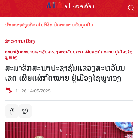
ນັກທ່ອງທ່ຽວດ້ວຍໄມຕີຈິດ ມິດຕະພາບອັນດູດດື່ມ !
ຂ່າວການເມືອງ
ສະມາຊິກສະພາປະຊາຊົນແຂວງສະຫວັນນເຂດ ເຜີຍແຜ່ກົດໝາຍ ຢູ່ເມືອງໄຊ
ພູທອງ
ສະມາຊິກສະພາປະຊາຊົນແຂວງສະຫວັນນ
ເຂດ ເຜີຍແຜ່ກົດໝາຍ ຢູ່ເມືອງໄຊພູທອງ
11:26 14/05/2025