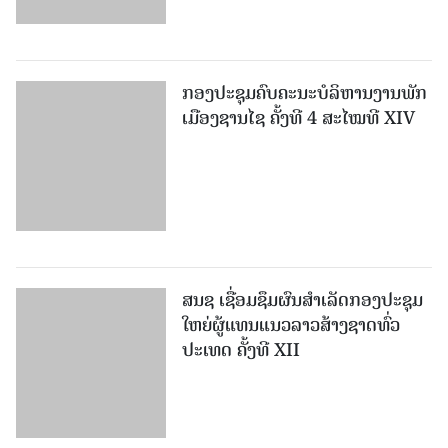
ກອງປະຊຸມຄົບຄະນະບໍລິຫານງານພັກ
ເມືອງຊານ​ໄຊ ຄັ້ງທີ 4 ສະໄໝທີ XIV
ສນຊ ເຊື່ອມຊຶມຜົນສໍາເລັດກອງປະຊຸມ
ໃຫຍ່ຜູ້ແທນແນວລາວສ້າງຊາດທົ່ວ
ປະເທດ ຄັ້ງທີ XII