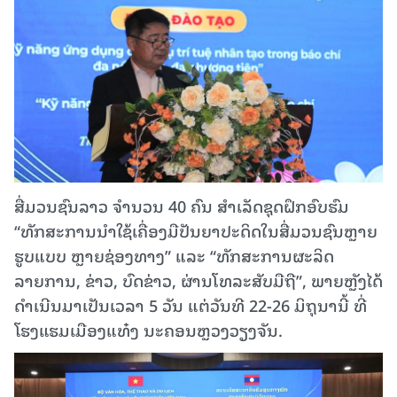
ສື່ມວນຊົນລາວ ຈໍານວນ 40 ຄົນ ສໍາເລັດຊຸດຝຶກອົບຮົມ
“ທັກສະການນໍາໃຊ້ເຄື່ອງມືປັນຍາປະດິດໃນສື່ມວນຊົນຫຼາຍ
ຮູບແບບ ຫຼາຍຊ່ອງທາງ” ແລະ “ທັກສະການຜະລິດ
ລາຍການ, ຂ່າວ, ບົດຂ່າວ, ຜ່ານໂທລະສັບມືຖື”, ພາຍຫຼັງໄດ້
ດໍາເນີນມາເປັນເວລາ 5 ວັນ ແຕ່ວັນທີ 22-26 ມິຖຸນານີ້ ທີ່
ໂຮງແຮມເມືອງແທ໋ງ ນະຄອນຫຼວງວຽງຈັນ.