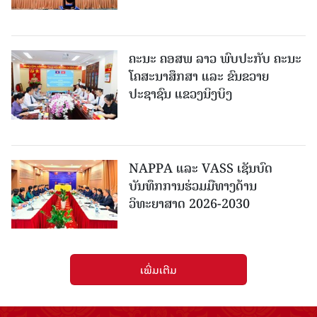
ຄະນະ ຄອສພ ລາວ ພົບປະກັບ ຄະນະ
ໂຄສະນາສຶກສາ ແລະ ຂົນຂວາຍ
ປະຊາຊົນ ແຂວງນິງບິງ
NAPPA ແລະ VASS ເຊັນບົດ
ບັນທຶກການຮ່ວມມືທາງດ້ານ
ວິທະຍາສາດ 2026-2030
ເພີ່ມເຕີມ