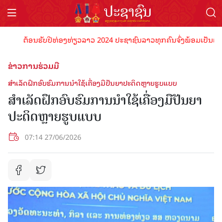
ຕ້ອນຮັບປີທ່ອງທ່ຽວລາວ 2024 ປະຊາຊົນລາວທຸກຄົນຈົ່ງພ້ອມເປັນເຈົ້າພາບ
ຂ່າວການຮ່ວມມື
ສໍາເລັດຝຶກອົບຮົມການນໍາໃຊ້ເຄື່ອງມືປັນຍາປະດິດຫຼາຍຮູບແບບ
ສໍາເລັດຝຶກອົບຮົມການນໍາໃຊ້ເຄື່ອງມືປັນຍາ
ປະດິດຫຼາຍຮູບແບບ
07:14 27/06/2026