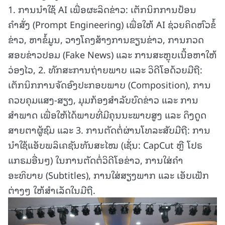
1. ການນຳໃຊ້ AI ເພື່ອຜະລິດຂ່າວ: ເຕັກນິກການປ້ອນ
ຄຳສັ່ງ (Prompt Engineering) ເພື່ອໃຫ້ AI ຊ່ວຍຄິດຫົວຂໍ້
ຂ່າວ, ຫາຂໍ້ມູນ, ວາງໂຄງສ້າງການຂຽນຂ່າວ, ການກວດ
ສອບຂ່າວປອມ (Fake News) ແລະ ການສະຫຼຸບເນື້ອຫາໃຫ້
ວ່ອງໄວ, 2. ທັກສະການຖ່າຍພາບ ແລະ ວິດີໂອດ້ວຍມືຖື:
ເຕັກນິກການຈັດອົງປະກອບພາບ (Composition), ການ
ຄວບຄຸມແສງ-ສຽງ, ມຸມກ້ອງສຳລັບບົດຂ່າວ ແລະ ການ
ສຳພາດ ເພື່ອໃຫ້ໄດ້ພາບທີ່ມີຄຸນນະພາບສູງ ແລະ ດຶງດູດ
ສາຍຕາຜູ້ຊົມ ແລະ 3. ການຕັດຕໍ່ຜ່ານໂທລະສັບມືຖື: ການ
ນຳໃຊ້ແອັບພລິເຄຊັນທັນສະໄໝ (ເຊັ່ນ: CapCut ຫຼື ໂປຣ
ແກຣມອື່ນໆ) ໃນການຕັດຕໍ່ວິດີໂອຂ່າວ, ການໃສ່ຄຳ
ອະທິບາຍ (Subtitles), ການໃສ່ສຽງພາກ ແລະ ເອັບເຟັກ
ຕ່າງໆ ໃຫ້ສຳເລັດໃນມືຖື.