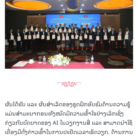
ຜົນໄດ້ຮັບ ແລະ ຜົນສຳເລັດຂອງຊຸດຝຶກອົບຮົມດ້ານຄວາມຮູ້
ແມ່ນສໍາມະນາກອນທັງໝົດມີຄວາມເຂົ້າໃຈຢ່າງເລິກເຊິ່ງ
ກ່ຽວກັບບົດບາດຂອງ AI ໃນວຽກງານສື່ ແລະ ສາມາດນຳໃຊ້
ເຄື່ອງມືດັ່ງກ່າວເຂົ້າໃນການປະຢັດເວລາເຮັດວຽກ. ດ້ານການ