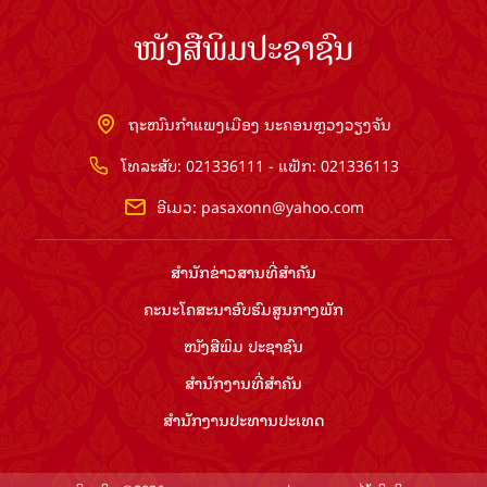
ໜັງສືພິມປະຊາຊົນ
ຖະໜົນກຳແພງເມືອງ ນະຄອນຫຼວງວຽງຈັນ
ໂທລະສັບ: 021336111 - ແຟັກ: 021336113
ອີເມວ:
pasaxonn@yahoo.com
ສຳ​ນັກ​ຂ່າວ​ສານ​ທີ່​ສຳ​ຄັນ​
ຄະນະໂຄສະນາອົບຮົມ​ສູນ​ກາງ​ພັກ
ໜັງສືພິມ ປະ​ຊາ​ຊົນ
ສຳ​ນັກ​ງານ​ທີ່​ສຳ​ຄັນ
ສຳ​ນັກ​ງານ​ປະ​ທານ​ປະ​ເທດ