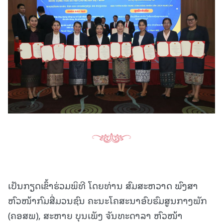
ເປັນກຽດເຂົ້າຮ່ວມພິທີ ໂດຍທ່ານ ສົມສະຫວາດ ພົງສາ
ຫົວໜ້າກົມສື່ມວນຊົນ ຄະນະໂຄສະນາອົບຮົມສູນກາງພັກ
(ຄອສພ), ສະຫາຍ ບຸນເພັງ ຈັນທະດາລາ ຫົວໜ້າ