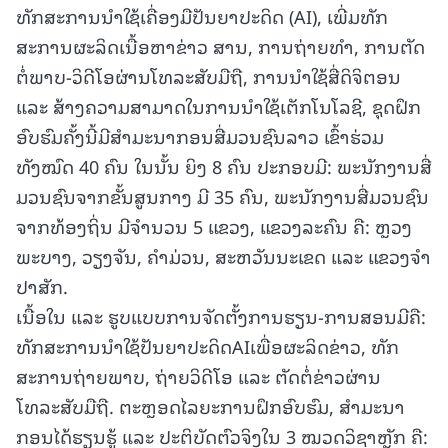
ທັກສະການນໍາໃຊ້ເຄື່ອງມືປັນຍາປະດິດ (AI), ເພີ່ມທັກ
ສະການຜະລິດເນື້ອຫາຂ່າວ ສານ, ການຖ່າຍທຳ, ການຕັດ
ຕໍ່ພາບ-ວິດີໂອຜ່ານໂທລະສັບມືຖື, ການນໍາໃຊ້ສື່ດິຈິຕອນ
ແລະ ສ້າງຄວາມສາມາດໃນການນຳໃຊ້ເຕັກໂນໂລຊີ, ຊຸດຝຶກ
ອົບຮົມຄັ້ງນີ້ມີສໍາມະນາກອນສື່ມວນຊົນລາວ ເຂົ້າຮ່ວມ
ທັງໝົດ 40 ຄົນ ໃນນັ້ນ ຍິງ 8 ຄົນ ປະກອບມີ: ພະນັກງານສື່
ມວນຊົນຈາກຂັ້ນສູນກາງ ມີ 35 ຄົນ, ພະນັກງານສື່ມວນຊົນ
ຈາກທ້ອງຖິ່ນ ມີຈຳນວນ 5 ແຂວງ, ແຂວງລະຄົນ ຄື: ຫຼວງ
ພະບາງ, ວຽງຈັນ, ຄໍາມ່ວນ, ສະຫວັນນະເຂດ ແລະ ແຂວງຈໍາ
ປາສັກ.
ເນື້ອໃນ ແລະ ຮູບແບບການຈັດຕັ້ງການຮຽນ-ການສອນມີຄື:
ທັກສະການນຳໃຊ້ປັນຍາປະດິດAIເພື່ອຜະລິດຂ່າວ, ທັກ
ສະການຖ່າຍພາບ, ຖ່າຍວິດີໂອ ແລະ ຕັດຕໍ່ຂ່າວຜ່ານ
ໂທລະສັບມືຖື. ຕະຫຼອດໄລຍະການຝຶກອົບຮົມ, ສໍາມະນາ
ກອນໄດ້ຮຽນຮູ້ ແລະ ປະຕິບັດຕົວຈິງໃນ 3 ໝວດວິຊາຫຼັກ ຄື: