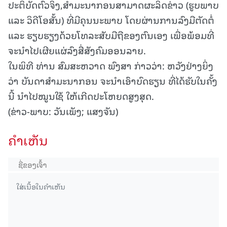
ປະຕິບັດຕົວຈິງ,ສໍາມະນາກອນສາມາດຜະລິດຂ່າວ (ຮູບພາບ
ແລະ ວິດີໂອສັ້ນ) ທີ່ມີຄຸນນະພາບ ໂດຍຜ່ານການລົງມືຕັດຕໍ່
ແລະ ຮຽບຮຽງດ້ວຍໂທລະສັບມືຖືຂອງຕົນເອງ ເພື່ອພ້ອມທີ່
ຈະນຳໄປເຜີຍແຜ່ລົງສື່ສັງຄົມອອນລາຍ.
ໃນພິທີ ທ່ານ ສົມສະຫວາດ ພົງສາ ກ່າວວ່າ: ຫວັງຢ່າງຍິ່ງ
ວ່າ ບັນດາສໍາມະນາກອນ ຈະນໍາເອົາບົດຮຽນ ທີ່ໄດ້ຮັບໃນຄັ້ງ
ນີ້ ນໍາໄປໝູນໃຊ້ ໃຫ້ເກີດປະໂຫຍດສູງສຸດ.
(ຂ່າວ-ພາບ: ວັນເພັງ; ແສງຈັນ)
ຄໍາເຫັນ