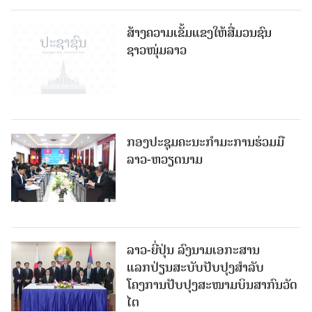
ສ້າງຄວາມເຂັ້ມແຂງໃຫ້ສື່ມວນຊົນ
ຊາວໜຸ່ມລາວ
ກອງປະຊຸມຄະນະກຳມະການຮ່ວມມື
ລາວ-ຫວຽດນາມ
ລາວ-ຍີ່ປຸ່ນ ລົງນາມເອກະສານ
ແລກປ່ຽນສະບັບປັບປຸງສໍາລັບ
ໂຄງການປັບປຸງສະໜາມບິນສາກົນວັດ
ໄຕ