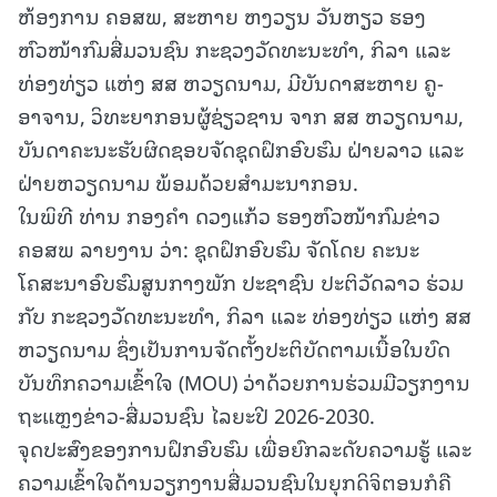
ຫ້ອງການ ຄອສພ, ສະຫາຍ ຫງວຽນ ວັນຫຽວ ຮອງ
ຫົວໜ້າກົມສື່ມວນຊົນ ກະຊວງວັດທະນະທຳ, ກິລາ ແລະ
ທ່ອງທ່ຽວ ແຫ່ງ ສສ ຫວຽດນາມ, ມີບັນດາສະຫາຍ ຄູ-
ອາຈານ, ວິທະຍາກອນຜູ້ຊ່ຽວຊານ ຈາກ ສສ ຫວຽດນາມ,
ບັນດາຄະນະຮັບຜິດຊອບຈັດຊຸດຝຶກອົບຮົມ ຝ່າຍລາວ ແລະ
ຝ່າຍຫວຽດນາມ ພ້ອມດ້ວຍສໍາມະນາກອນ.
ໃນພິທີ ທ່ານ ກອງຄໍາ ດວງແກ້ວ ຮອງຫົວໜ້າກົມຂ່າວ
ຄອສພ ລາຍງານ ວ່າ: ຊຸດຝຶກອົບຮົມ ຈັດໂດຍ ຄະນະ
ໂຄສະນາອົບຮົມສູນກາງພັກ ປະຊາຊົນ ປະຕິວັດລາວ ຮ່ວມ
ກັບ ກະຊວງວັດທະນະທຳ, ກິລາ ແລະ ທ່ອງທ່ຽວ ແຫ່ງ ສສ
ຫວຽດນາມ ຊຶ່ງເປັນການຈັດຕັ້ງປະຕິບັດຕາມເນື້ອໃນບົດ
ບັນທຶກຄວາມເຂົ້າໃຈ (MOU) ວ່າດ້ວຍການຮ່ວມມືວຽກງານ
ຖະແຫຼງຂ່າວ-ສື່ມວນຊົນ ໄລຍະປີ 2026-2030.
ຈຸດປະສົງຂອງການຝຶກອົບຮົມ ເພື່ອຍົກລະດັບຄວາມຮູ້ ແລະ
ຄວາມເຂົ້າໃຈດ້ານວຽກງານສື່ມວນຊົນໃນຍຸກດິຈິຕອນກໍຄື