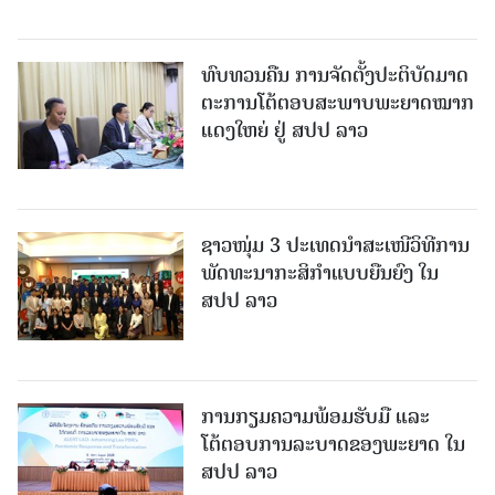
ທົບທວນຄືນ ການຈັດຕັ້ງປະຕິບັດມາດ
ຕະການໂຕ້ຕອບສະພາບພະຍາດໝາກ
ແດງໃຫຍ່ ຢູ່ ສປປ ລາວ
ຊາວໜຸ່ມ 3 ປະເທດນຳສະເໜີວິທີການ
ພັດທະນາກະສິກຳແບບຍືນຍົງ ໃນ
ສປປ ລາວ
ການກຽມຄວາມພ້ອມຮັບມື ແລະ
ໂຕ້ຕອບການລະບາດຂອງພະຍາດ ໃນ
ສປປ ລາວ