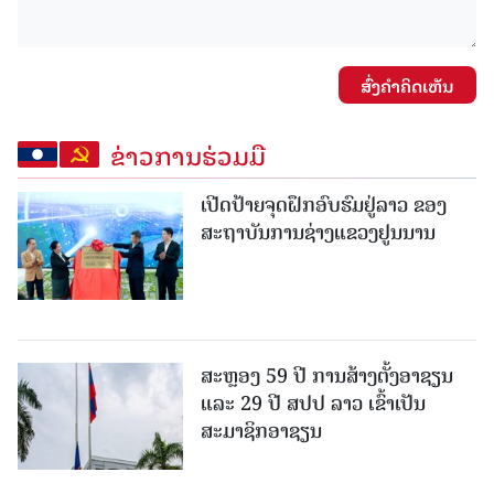
ສົ່ງຄໍາຄິດເຫັນ
ຂ່າວການຮ່ວມມື
ເປີດປ້າຍຈຸດຝຶກອົບຮົມຢູ່ລາວ ຂອງ
ສະຖາບັນການຊ່າງແຂວງຢູນນານ
ສະຫຼອງ 59 ປີ ການສ້າງຕັ້ງອາຊຽນ
ແລະ 29 ປີ ສປປ ລາວ ເຂົ້າເປັນ
ສະມາຊິກອາຊຽນ