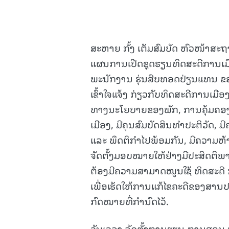
ສະຫາຍ ກັ້ງ ເຕັມສົມບັດ ຫົວໜ້າສະຖາ
ແຜນການເປີດຊຸດຮຽນທິດສະດີການເມືອງ-
ພະນັກງານ ຮຸ່ນສືບທອດປ່ຽນແທນ ຂອງ
ເຂົ້າໃຈແຈ້ງ ກ່ຽວກັບທິດສະດີການເມ
ທາງນະໂຍບາຍຂອງພັກ, ການຄຸ້ມຄອງລ
ເມືອງ, ມີຄຸນສົມບັດສິນທໍາປະຕິວັດ, ມ
ແລະ ພຶດຕິກຳໄປພ້ອມກັນ, ມີຄວາມຫ
ຈັດຕັ້ງມອບໝາຍໃຫ້ຢ່າງມີປະສິດຕິພ
ຕ້ອງມີຄວາມສາມາດໝູນໃຊ້ ທິດສະດີ
ເພື່ອເຮັດໃຫ້ການແກ້ໄຂຄະດີຂອງສາ
ກົດໝາຍທີ່ກຳນົດໄວ້.
ວັນເວລາ ຈັດຕັ້ງການຮຽນ-ການສອນ ແມ