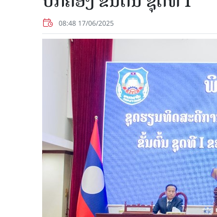
ປົກຄອງ ຂັ້ນຕົ້ນ ຊຸດທີ I
08:48 17/06/2025