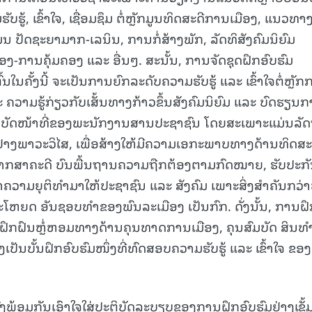
ຮູ້, ເຂົ້າໃຈ, ເຊື່ອມຊຶມ ຕໍ່ຫຼັກມູນທິດສະດີການເມືອງ, ແນວທາ
ນ ປັດຊະຍາມາກ-ເລນິນ, ການກໍ່ສ້າງພັກ, ລັດທິສັງຄົມນິຍົມ
-ການຄຸ້ມຄອງ ແລະ ອື່ນໆ. ສະນັ້ນ, ການຈັດຊຸດຝຶກອົບຮົມ
ໃນຄັ້ງນີ້ ຈະເປັນການຍົກລະດັບຄວາມຮັບຮູ້ ແລະ ເຂົ້າໃຈຕໍ່ຫຼັກ
 ຄວາມຮູ້ກ່ຽວກັບເສັ້ນທາງກ້າວຂຶ້ນສັງຄົມນິຍົມ ແລະ ບົດຮຽນ
ະຕິບັດໜ້າທີ່ຂອງພະນັກງານສານປະຊາຊົນ ໂດຍສະເພາະແມ່ນລັ
່າງພາວະວິໄສ, ເພື່ອສ້າງໃຫ້ມີຄວາມເອກະພາບທາງດ້ານທິດສະດ
ິພາກສາຄະດີ ບົນພື້ນຖານຄວາມຖືກຕ້ອງຕາມກົດໝາຍ, ຮັບປະກ
າຄວາມຍຸຕິທໍາມາໃຫ້ປະຊາຊົນ ແລະ ສັງຄົມ ເພາະສິ່ງສໍາຄັນກວ່າ
ປະໂຫຍດ ອັນຊອບທໍາຂອງພົນລະເມືອງ ເປັນກົກ. ດັ່ງນັ້ນ, ການຝ
ການຝຶກຝົນຫຼໍ່ຫອມທາງດ້ານຄຸນທາດການເມືອງ, ຄຸນສົມບັດ ສິນທໍ
ເປັນບັ້ນຝຶກອົບຮົມໜຶ່ງທີ່ທົດສອບຄວາມຮັບຮູ້ ແລະ ເຂົ້າໃຈ ຂອງຜ
ົ່ງພ້ອມກັນເອົາໃຈໃສ່ປະຕິບັດລະບຽບຂອງການຝຶກອົບຮົມຢ່າງເຂັ້