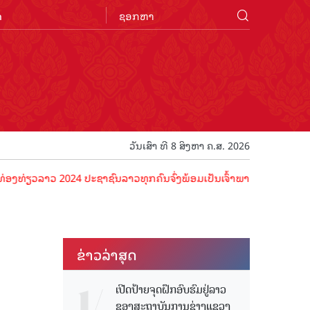
n
ວັນເສົາ ທີ 8 ສິງຫາ ຄ.ສ. 2026
າວ 2024 ປະຊາຊົນລາວທຸກຄົນຈົ່ງພ້ອມເປັນເຈົ້າພາບທີ່ດີ ຕ້ອນຮັບນັກທ່ອງທ່
ຂ່າວ​ລ່າ​ສຸດ
ເປີດປ້າຍຈຸດຝຶກອົບຮົມຢູ່ລາວ
ຂອງສະຖາບັນການຊ່າງແຂວງ