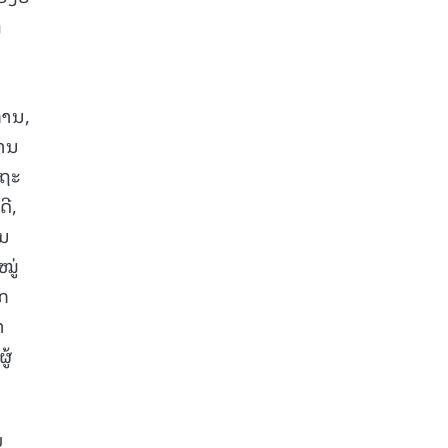
ງ
ການ,
ການ
ດຖະ
ີ,
ັນ
ໝູ່
ຶກ
າ
ູ້
ມ