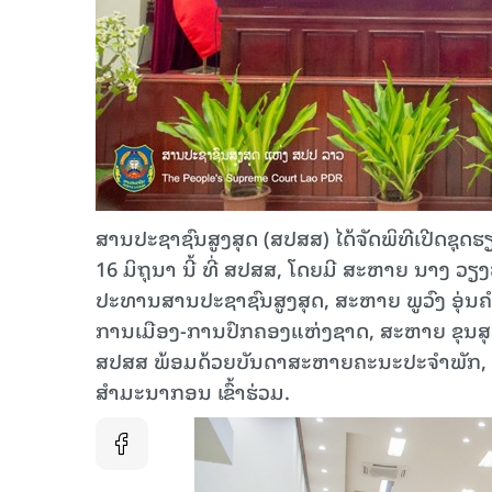
ສານປະຊາຊົນສູງສຸດ (ສປສສ) ໄດ້ຈັດພິທີເປີດຊຸດຮຽ
16 ມິຖຸນາ ນີ້ ທີ່ ສປສສ, ໂດຍມີ ສະຫາຍ ນາງ
ປະທານສານປະຊາຊົນສູງສຸດ, ສະຫາຍ ພູວົງ ອຸ່
ການເມືອງ-ການປົກຄອງແຫ່ງຊາດ, ສະຫາຍ ຂຸນສຸວ
ສປສສ ພ້ອມດ້ວຍບັນດາສະຫາຍຄະນະປະຈໍາພັກ, 
ສໍາມະນາກອນ ເຂົ້າຮ່ວມ.